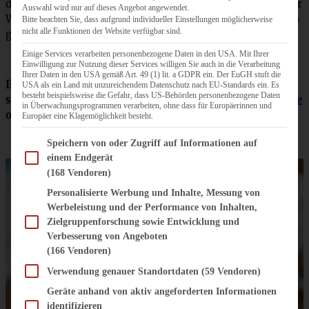
das genauso gut mit Zwetschgen oder anderem Obst Eurer
Auswahl wird nur auf dieses Angebot angewendet.
Wahl! Ich bin ja ein großer Mirabellen-Fan und fand es so
Bitte beachten Sie, dass aufgrund individueller Einstellungen möglicherweise
nicht alle Funktionen der Website verfügbar sind.
großartig, probiert es einfach aus!
Einige Services verarbeiten personenbezogene Daten in den USA. Mit Ihrer
Einwilligung zur Nutzung dieser Services willigen Sie auch in die Verarbeitung
Ihrer Daten in den USA gemäß Art. 49 (1) lit. a GDPR ein. Der EuGH stuft die
Ihr sucht noch mehr Rezepte mit Mirabellen? Dann
USA als ein Land mit unzureichendem Datenschutz nach EU-Standards ein. Es
besteht beispielsweise die Gefahr, dass US-Behörden personenbezogene Daten
schaut doch mal bei meiner
Mirabellen-Frangipane-Tarte
in Überwachungsprogrammen verarbeiten, ohne dass für Europäerinnen und
oder Omas leckerem
Mirabellen-Streuselkuchen
vorbei.
Europäer eine Klagemöglichkeit besteht.
Im Folgenden finden Sie eine Liste der Zwecke des IAB Transparency and Consent Fram
Speichern von oder Zugriff auf Informationen auf
einem Endgerät
(168 Vendoren)
Personalisierte Werbung und Inhalte, Messung von
Werbeleistung und der Performance von Inhalten,
Zielgruppenforschung sowie Entwicklung und
Verbesserung von Angeboten
(166 Vendoren)
Verwendung genauer Standortdaten
(59 Vendoren)
Geräte anhand von aktiv angeforderten Informationen
identifizieren