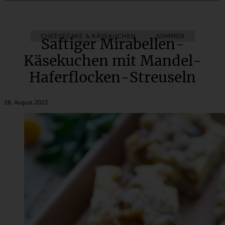
CHEESECAKE & KÄSEKUCHEN
BAKE TOGETHER
BLECHKUCHEN
SOMMER
Saftiger Mirabellen-
Käsekuchen mit Mandel-
Haferflocken-Streuseln
28. August 2022