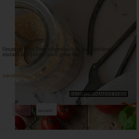
ZUM BEITRAG
Omas saftiger Zwetschgenkuchen mit Zimtkruste -
einfach und blitzschnell gebacken
ZUM BEITRAG
SKIP TO COMMENT FORM