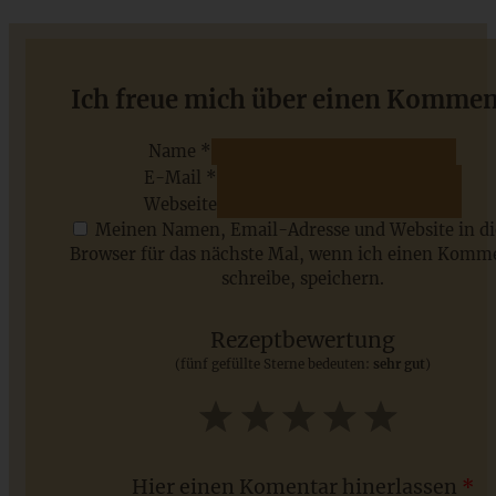
Omas Rezept für Zwetschgen-Schmandkuchen mit Nuss-
Ich freue mich über einen Kommen
Streuseln
Name *
E-Mail *
ZUM BEITRAG
Webseite
Meinen Namen, Email-Adresse und Website in d
Browser für das nächste Mal, wenn ich einen Komm
schreibe, speichern.
Saisonale Rezepte im Juli - meine 7 sommerlichen
Lieblinge, die Ihr jetzt unbedingt ausprobieren solltet
Rezeptbewertung
(fünf gefüllte Sterne bedeuten:
sehr gut
)
ZUM BEITRAG
1
2
3
4
5
Star
Stars
Stars
Stars
Stars
Hier einen Komentar hinerlassen
*