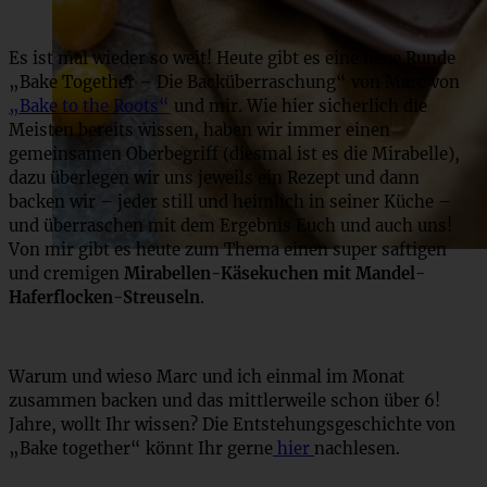
Es ist mal wieder so weit! Heute gibt es eine neue Runde
„Bake Together – Die Backüberraschung“ von Marc von
„Bake to the Roots“
und mir. Wie hier sicherlich die
Meisten bereits wissen, haben wir immer einen
gemeinsamen Oberbegriff (diesmal ist es die Mirabelle),
dazu überlegen wir uns jeweils ein Rezept und dann
backen wir – jeder still und heimlich in seiner Küche –
und überraschen mit dem Ergebnis Euch und auch uns!
Von mir gibt es heute zum Thema einen super saftigen
und cremigen
Mirabellen-Käsekuchen mit Mandel-
Haferflocken-Streuseln
.
Warum und wieso Marc und ich einmal im Monat
zusammen backen und das mittlerweile schon über 6!
Jahre, wollt Ihr wissen? Die Entstehungsgeschichte von
„Bake together“ könnt Ihr gerne
hier
nachlesen.