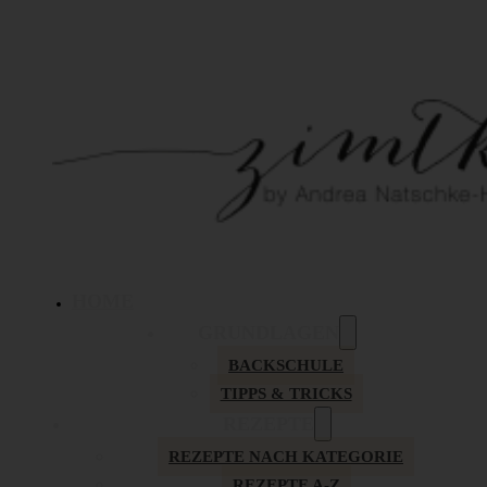
HOME
GRUNDLAGEN
BACKSCHULE
TIPPS & TRICKS
REZEPTE
REZEPTE NACH KATEGORIE
REZEPTE A-Z