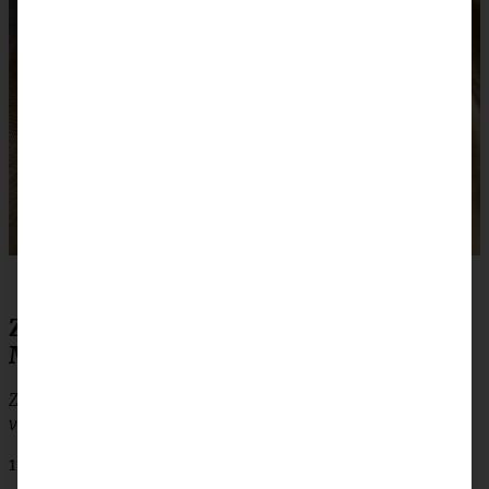
Zutaten Mirabellen-Käsekuchen mit
Mandel-Haferflocken-Streuseln
Zutaten für eine Form von 24 × 32 cm (oder eine Springform
von 26 – 28 cm):
175 g feine Haferflocken