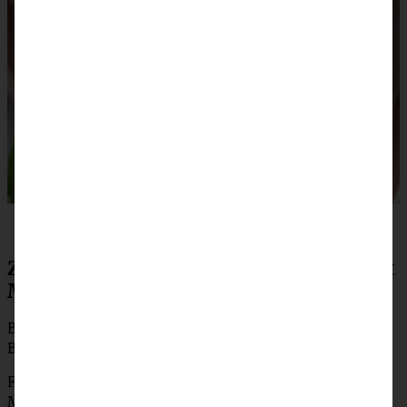
Zubereitung Mirabellen-Käsekuchen mit
Mandel-Haferflocken-Streuseln
Backofen auf 175 °C (150 °C Umluft) vorheizen, die
Backform ausfetten, bzw. mit Backpapier auslegen.
Für den Streuselteig die Haferflocken, das Mehl, Zucker,
Mandeln, Butter, Backpulver in eine Schüssel geben und