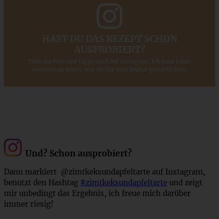
HAST DU DAS REZEPT SCHON
AUSPROBIERT?
Teile ein Foto und tagge mich bei Instagram, ich kann kaum
erwarten zu sehen, was Du aus dem Rezept gemacht hast.
Und? Schon ausprobiert?
Dann markiert @zimtkeksundapfeltarte auf Instagram,
benutzt den Hashtag
#zimtkeksundapfeltarte
und zeigt
mir unbedingt das Ergebnis, ich freue mich darüber
immer riesig!