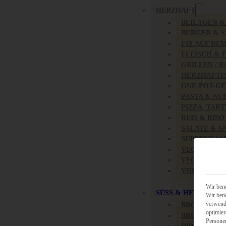
HERZHAFT
BEILAGEN 
BURGER & 
FIX AUF DE
FLEISCH & 
GRILLEN / 
HERZHAFTE
ONE-POT-GE
PASTA & NU
PIZZA, TAR
REIS & RIS
SALATE & S
SUPPENKAS
VEGAN HER
VEGETARIS
VORSPEISEN
Wir benö
SÜSS & HERZHAFT
Wir benö
verwende
BROTAUFST
optimier
BRUNCH & 
Persone