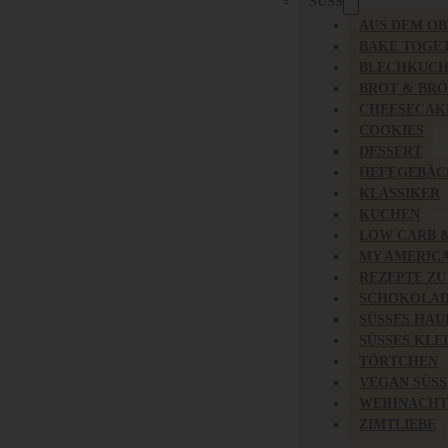
SÜSS
AUS DEM O
BAKE TOGE
BLECHKUC
BROT & BR
CHEESECAK
COOKIES
DESSERT
HEFEGEBÄC
KLASSIKER
KUCHEN
LOW CARB 
MY AMERIC
REZEPTE ZU
SCHOKOLAD
SÜSSES HAU
SÜSSES KLE
TÖRTCHEN
VEGAN SÜSS
WEIHNACHT
ZIMTLIEBE