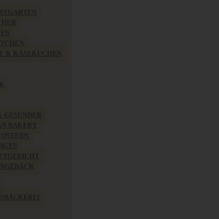
BSTGARTEN
THER
HEN
ÖTCHEN
E & KÄSEKUCHEN
K
& GESÜNDER
AN BAKERY
 OSTERN
IGES
PTGERICHT
INGEBÄCK
SBÄCKEREI