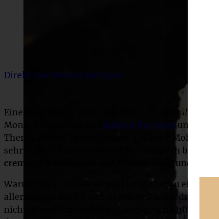
Direkt zum Rezept springen
Eine neue Runde „B
ake together – die Backüberrasc
Monat haben Marc aka
Bake to the roots
und meine
Thema „Mohn“ aufzugreifen. Ich liebe Mohn und Ih
sehr leckere Rezepte damit! Was ich Euch bisher n
cremiger Käsekuchen mit Mohnfüllung und Streu
Warum Marc und ich einmal im Monat zu einem 
allerdings jeder für sich in seiner Küche, das wiss
nicht, könnt Ihr die Entstehungsgeschichte sehr 