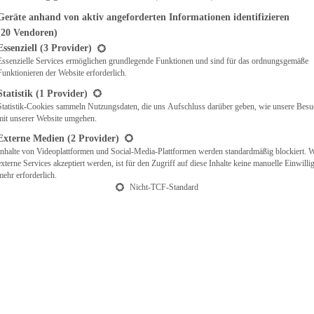
Geräte anhand von aktiv angeforderten Informationen identifizieren
(20 Vendoren)
t eine Liste der Service-Gruppen, für die eine Einwilligung erteilt werden ka
Essenziell
(3 Provider)
Essenzielle Services ermöglichen grundlegende Funktionen und sind für das ordnungsgemäße
Funktionieren der Website erforderlich.
Statistik
(1 Provider)
Statistik-Cookies sammeln Nutzungsdaten, die uns Aufschluss darüber geben, wie unsere Besu
mit unserer Website umgehen.
Externe Medien
(2 Provider)
Inhalte von Videoplattformen und Social-Media-Plattformen werden standardmäßig blockiert. 
externe Services akzeptiert werden, ist für den Zugriff auf diese Inhalte keine manuelle Einwill
mehr erforderlich.
Nicht-TCF-Standard