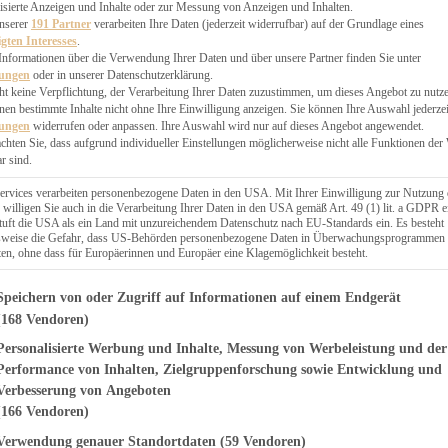
EN, CHUTNEYS
isierte Anzeigen und Inhalte oder zur Messung von Anzeigen und Inhalten.
BLINGSESSEN
unserer
191 Partner
verarbeiten Ihre Daten (jederzeit widerrufbar) auf der Grundlage eines
igten Interesses
.
SCHENKE
Informationen über die Verwendung Ihrer Daten und über unsere Partner finden Sie unter
PTE
lungen
oder in unserer Datenschutzerklärung.
 PIES
ht keine Verpflichtung, der Verarbeitung Ihrer Daten zuzustimmen, um dieses Angebot zu nutz
en bestimmte Inhalte nicht ohne Ihre Einwilligung anzeigen. Sie können Ihre Auswahl jederzei
lungen
widerrufen oder anpassen. Ihre Auswahl wird nur auf dieses Angebot angewendet.
achten Sie, dass aufgrund individueller Einstellungen möglicherweise nicht alle Funktionen der
r sind.
ERWEGS
ervices verarbeiten personenbezogene Daten in den USA. Mit Ihrer Einwilligung zur Nutzung 
 willigen Sie auch in die Verarbeitung Ihrer Daten in den USA gemäß Art. 49 (1) lit. a GDPR e
uft die USA als ein Land mit unzureichendem Datenschutz nach EU-Standards ein. Es besteht
Suche
lsweise die Gefahr, dass US-Behörden personenbezogene Daten in Überwachungsprogrammen
ten, ohne dass für Europäerinnen und Europäer eine Klagemöglichkeit besteht.
genden finden Sie eine Liste der Zwecke des IAB Transparency and Consent Fr
Speichern von oder Zugriff auf Informationen auf einem Endgerät
(168 Vendoren)
Personalisierte Werbung und Inhalte, Messung von Werbeleistung und der
KUCHEN
it Mohnfüllung
Performance von Inhalten, Zielgruppenforschung sowie Entwicklung und
Verbesserung von Angeboten
eln
(166 Vendoren)
Verwendung genauer Standortdaten
(59 Vendoren)