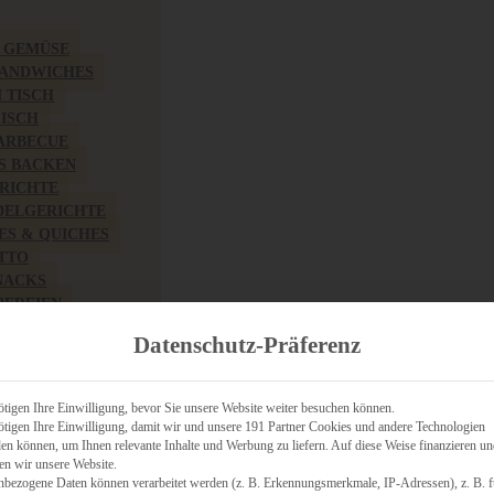
& GEMÜSE
SANDWICHES
M TISCH
FISCH
BARBECUE
S BACKEN
RICHTE
DELGERICHTE
TES & QUICHES
OTTO
NACKS
PEREIEN
ZHAFT
Datenschutz-Präferenz
CHES
tigen Ihre Einwilligung, bevor Sie unsere Website weiter besuchen können.
tigen Ihre Einwilligung, damit wir und unsere 191 Partner Cookies und andere Technologien
n können, um Ihnen relevante Inhalte und Werbung zu liefern. Auf diese Weise finanzieren u
RICH
en wir unsere Website.
FRÜHSTÜCK
nbezogene Daten können verarbeitet werden (z. B. Erkennungsmerkmale, IP-Adressen), z. B. f