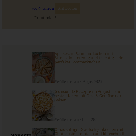
vor 9 Jahren
Antworten
Freut mich!
Aprikosen-Schmandkuchen mit
Streuseln – cremig und fruchtig – der
perfekte Sommerkuchen
Sommerlich leichte Himbeer-Joghurt-Torte ohne Backen
Veröffentlich am 8. August 2026
9 saisonale Rezepte im August – die
besten Ideen mit Obst & Gemüse der
Saison
ZUM BEITRAG
Veröffentlich am 31. Juli 2026
Schweizer Wurstsalat mit Käse - einfach, würzig und in 15
Omas saftiger Zwetschgenkuchen mit
Zimtkruste – einfach und blitzschnell
Minuten auf dem Tisch!
Neueste