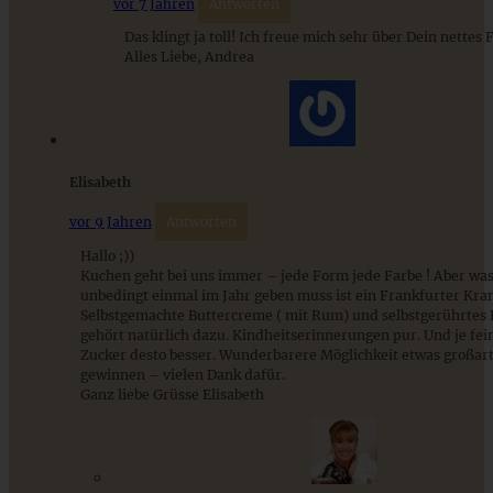
vor 7 Jahren
Antworten
Das klingt ja toll! Ich freue mich sehr über Dein nettes
Sommerliches Blaubeer-Schmand-Törtchen
Alles Liebe, Andrea
ZUM BEITRAG
Elisabeth
vor 9 Jahren
Antworten
Stracciatella-Quarkcreme mit Kirschgrütze - einfaches
Hallo ;))
Dessert im Glas
Kuchen geht bei uns immer – jede Form jede Farbe ! Aber was
unbedingt einmal im Jahr geben muss ist ein Frankfurter Kra
Selbstgemachte Buttercreme ( mit Rum) und selbstgerührtes
gehört natürlich dazu. Kindheitserinnerungen pur. Und je fei
ZUM BEITRAG
Zucker desto besser. Wunderbarere Möglichkeit etwas großart
gewinnen – vielen Dank dafür.
Ganz liebe Grüsse Elisabeth