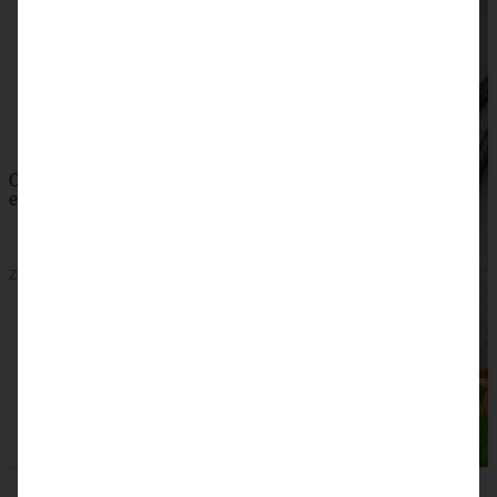
ZUM BEITRAG
Omas saftiger Zwetschgenkuchen mit Zimtkruste -
einfach und blitzschnell gebacken
ZUM BEITRAG
SKIP TO COMMENT FORM