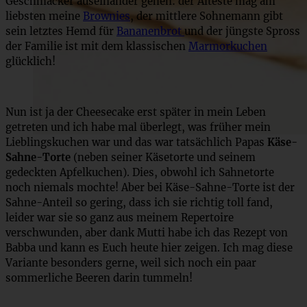
Geschmäcker auseinander gehen: der Älteste mag am
liebsten meine
Brownies
, der mittlere Sohnemann gibt
sein letztes Hemd für
Bananenbrot
und der jüngste Spross
der Familie ist mit dem klassischen
Marmorkuchen
glücklich!
Nun ist ja der Cheesecake erst später in mein Leben
getreten und ich habe mal überlegt, was früher mein
Lieblingskuchen war und das war tatsächlich Papas
Käse-
Sahne-Torte
(neben seiner Käsetorte und seinem
gedeckten Apfelkuchen). Dies, obwohl ich Sahnetorte
noch niemals mochte! Aber bei Käse-Sahne-Torte ist der
Sahne-Anteil so gering, dass ich sie richtig toll fand,
leider war sie so ganz aus meinem Repertoire
verschwunden, aber dank Mutti habe ich das Rezept von
Babba und kann es Euch heute hier zeigen. Ich mag diese
Variante besonders gerne, weil sich noch ein paar
sommerliche Beeren darin tummeln!