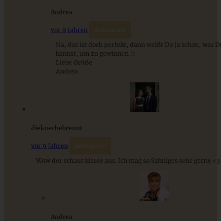
Andrea
vor 9 Jahren
Antworten
Na, das ist doch perfekt, dann weißt Du ja schon, was 
kannst, um zu gewinnen :)
Liebe Grüße
Andrea
Naked-Cake im Schwarzwälder-Kirsch-Style
ZUM BEITRAG
diekuechebrennt
vor 9 Jahren
Antworten
Mediterran gewürztes Gemüse auf cremigem Tahini-
Wow der schaut klasse aus. Ich mag so Sahniges sehr gerne <3
Minz-Joghurt
ZUM BEITRAG
Andrea