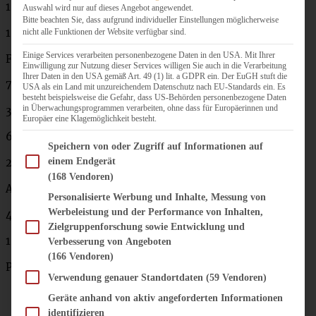
1 TL Backpulver
Auswahl wird nur auf dieses Angebot angewendet.
Bitte beachten Sie, dass aufgrund individueller Einstellungen möglicherweise
1 Prise Salz
nicht alle Funktionen der Website verfügbar sind.
Einige Services verarbeiten personenbezogene Daten in den USA. Mit Ihrer
Füllung:
Einwilligung zur Nutzung dieser Services willigen Sie auch in die Verarbeitung
Ihrer Daten in den USA gemäß Art. 49 (1) lit. a GDPR ein. Der EuGH stuft die
750 g Magerquark
USA als ein Land mit unzureichendem Datenschutz nach EU-Standards ein. Es
besteht beispielsweise die Gefahr, dass US-Behörden personenbezogene Daten
in Überwachungsprogrammen verarbeiten, ohne dass für Europäerinnen und
300 ml Sahne
Europäer eine Klagemöglichkeit besteht.
6 Blatt Gelatine
Im Folgenden finden Sie eine Liste der Zwecke des IAB Transparency and Consent Fram
Speichern von oder Zugriff auf Informationen auf
einem Endgerät
200 g feiner Zucker
(168 Vendoren)
Abrieb einer halben Zitrone
Personalisierte Werbung und Inhalte, Messung von
Werbeleistung und der Performance von Inhalten,
4 EL Zitronensaft
Zielgruppenforschung sowie Entwicklung und
150 g Himbeeren
Verbesserung von Angeboten
(166 Vendoren)
Puderzucker zum Bestäuben
Verwendung genauer Standortdaten
(59 Vendoren)
Geräte anhand von aktiv angeforderten Informationen
identifizieren