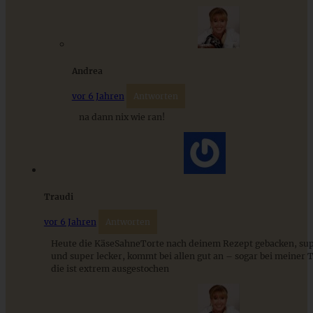
ZUM BEITRAG
Andrea
vor 6 Jahren
Antworten
na dann nix wie ran!
Traudi
Erdbeer-Sahne-Torte im Muttertagsgewand
vor 6 Jahren
Antworten
Heute die KäseSahneTorte nach deinem Rezept gebacken, sup
und super lecker, kommt bei allen gut an – sogar bei meiner 
ZUM BEITRAG
die ist extrem ausgestochen