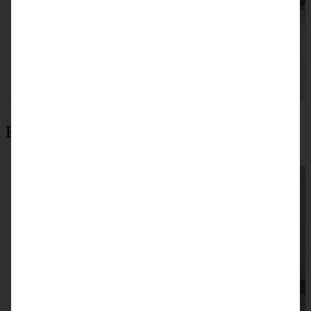
Beliebteste Rezepte
Schokoladen Letter-Cake mit Beeren für Theo