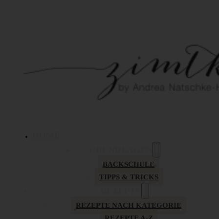
HOME
GRUNDLAGEN
BACKSCHULE
TIPPS & TRICKS
REZEPTE
REZEPTE NACH KATEGORIE
REZEPTE A-Z