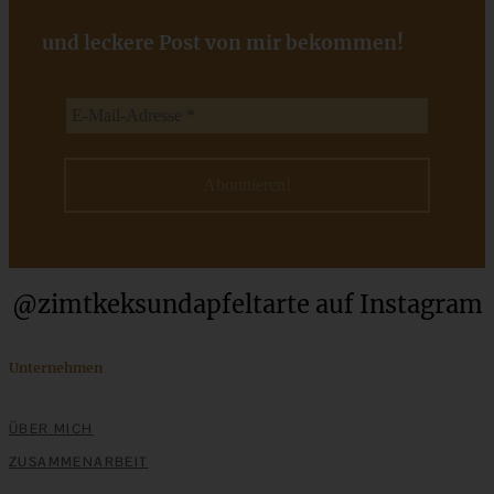
und leckere Post von mir bekommen!
Einfache Sauerteigbrötchen mit Leinsamen - knusprig,
saftig und gelingsicher
ZUM BEITRAG
@zimtkeksundapfeltarte auf Instagram
Unternehmen
ÜBER MICH
ZUSAMMENARBEIT