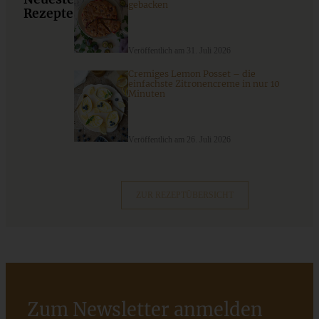
gebacken
Rezepte
ZUM BEITRAG
Veröffentlich am 31. Juli 2026
Cremiges Lemon Posset – die
einfachste Zitronencreme in nur 10
Minuten
Veröffentlich am 26. Juli 2026
ZUR REZEPTÜBERSICHT
Himbeer Herztorte zum Muttertag mit Himbeer-Quark-
Sahne
Zum Newsletter anmelden
ZUM BEITRAG