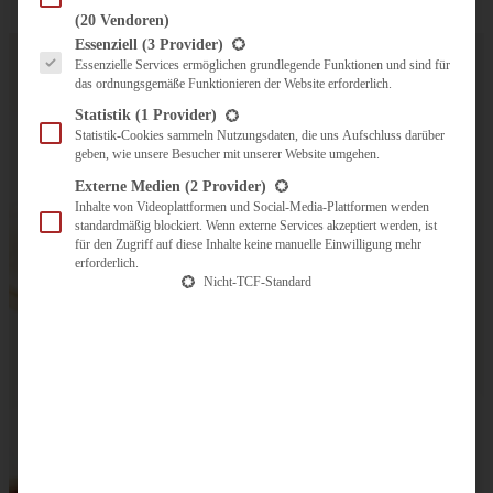
(20 Vendoren)
Es folgt eine Liste der Service-Gruppen, für die eine Einwilligung erteilt werden kann.
Essenziell
(3 Provider)
Essenzielle Services ermöglichen grundlegende Funktionen und sind für
das ordnungsgemäße Funktionieren der Website erforderlich.
Statistik
(1 Provider)
Statistik-Cookies sammeln Nutzungsdaten, die uns Aufschluss darüber
geben, wie unsere Besucher mit unserer Website umgehen.
Externe Medien
(2 Provider)
Inhalte von Videoplattformen und Social-Media-Plattformen werden
standardmäßig blockiert. Wenn externe Services akzeptiert werden, ist
für den Zugriff auf diese Inhalte keine manuelle Einwilligung mehr
erforderlich.
Nicht-TCF-Standard