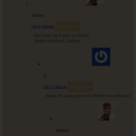
9 saisonale Rezepte im August – die besten Ideen mit Obst
& Gemüse der Saison
Andrea
vor 6 Jahren
Antworten
ZUM BEITRAG
Das freut mich sehr zu hören!
Danke und Gruß, Andrea
Ö
vor 4 Jahren
Antworten
Kann ich auch gefrorene Himbeeren nehmen?
Der Klassiker: Sachertorte
Andrea