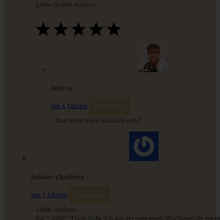
Liebe Grüße Andrea
Apfel-Streuselkuchen mit Zimt und Haselnüssen
Andrea
ZUM BEITRAG
vor 4 Jahren
Antworten
Das freut mich wirklich sehr!
9 saisonale Rezepte im August – die besten Ideen mit Obst
& Gemüse der Saison
ZUM BEITRAG
Juliane-Charlotte
vor 5 Jahren
Antworten
Liebe Andrea,
die “süße” Torte habe ich am vergangenen Wochenende me