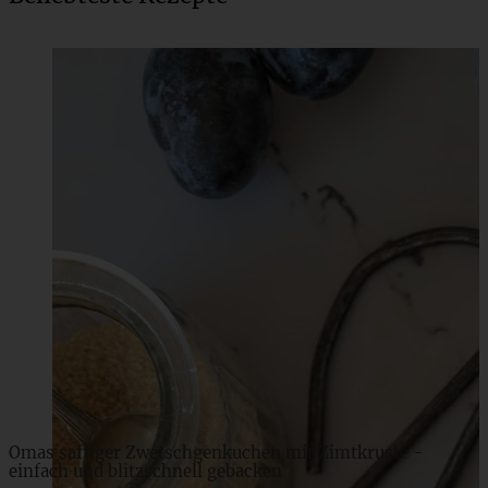
Saftiger Schokoladen-Nusskuchen mit Pastinaken
ZUM BEITRAG
Omas saftiger Zwetschgenkuchen mit Zimtkruste -
einfach und blitzschnell gebacken