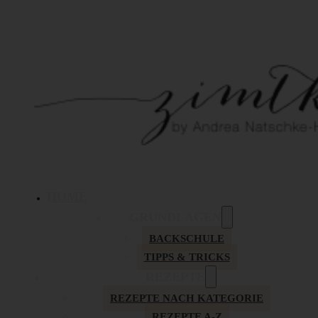
HOME
GRUNDLAGEN
BACKSCHULE
TIPPS & TRICKS
REZEPTE
REZEPTE NACH KATEGORIE
REZEPTE A-Z