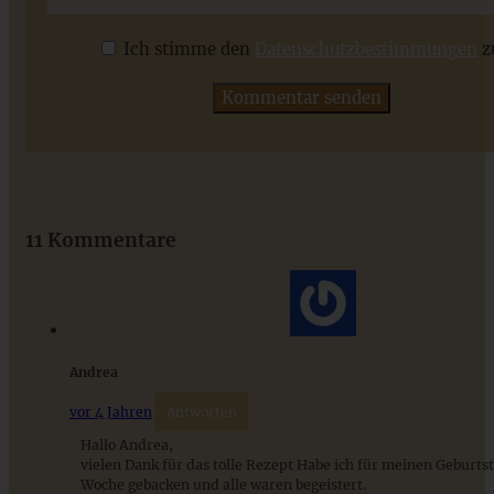
Ich stimme den
Datenschutzbestimmungen
z
ZUM BEITRAG
Das beste Rezept für Omas lockeren und buttrigen
Streuselkuchen - ganz einfach
11 Kommentare
ZUM BEITRAG
Andrea
vor 4 Jahren
Antworten
Hallo Andrea,
vielen Dank für das tolle Rezept Habe ich für meinen Geburtst
Woche gebacken und alle waren begeistert.