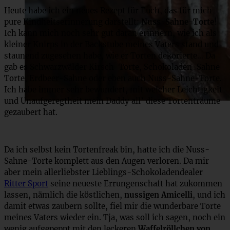
Heute habe ich ein neues Rezept für Euch, das für mich
pure Kindheitserinnerung darstellt:
Nuss-Sahne-Torte
!
Ich kann mich noch sehr gut daran erinnern, wie ich als
kleiner Knirps in der Backstube meines Vaters stand und
staunend zugesehen habe, wie er Torten dekorierte… Da
gab es Schwarzwälder Kirsch-Torte, Schokoladen-Sahne-
Torte, Erdbeer-Sahne oder eben auch Nuss-Sahne-Torte.
Ich habe immer sehr bewundert, mit welcher Leichtigkeit
und Unaufgeregtheit mein Daddy all’ diese Tortenträume
gezaubert hat.
Da ich selbst kein Tortenfreak bin, hatte ich die Nuss-
Sahne-Torte komplett aus den Augen verloren. Da mir
aber mein allerliebster Lieblings-Schokoladendealer
Ritter Sport
seine neueste Errungenschaft hat zukommen
lassen, nämlich die köstlichen,
nussigen Amicelli
, und ich
damit etwas zaubern sollte, fiel mir die wunderbare Torte
meines Vaters wieder ein. Tja, was soll ich sagen, noch ein
wenig aufgepeppt mit den leckeren
Waffelröllchen von