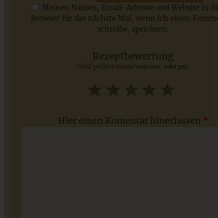
Meinen Namen, Email-Adresse und Website in d
Browser für das nächste Mal, wenn ich einen Komm
schreibe, speichern.
Saisonale Rezepte im Juli - meine 7 sommerlichen
Lieblinge, die Ihr jetzt unbedingt ausprobieren solltet
Rezeptbewertung
(fünf gefüllte Sterne bedeuten:
sehr gut
)
ZUM BEITRAG
1
2
3
4
5
Star
Stars
Stars
Stars
Stars
Hier einen Komentar hinerlassen
*
Knackige Nussecken mit Schokoladenguss