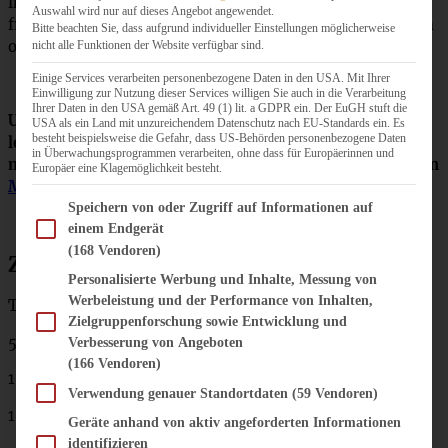
ins Törtchen mit hineingemogelt, weil ich es gerne etwas
Auswahl wird nur auf dieses Angebot angewendet.
fruchtiger mag, das könnt Ihr aber nach Belieben machen
Bitte beachten Sie, dass aufgrund individueller Einstellungen möglicherweise
oder die Beeren weglassen!
nicht alle Funktionen der Website verfügbar sind.
Einige Services verarbeiten personenbezogene Daten in den USA. Mit Ihrer
Einwilligung zur Nutzung dieser Services willigen Sie auch in die Verarbeitung
Ihrer Daten in den USA gemäß Art. 49 (1) lit. a GDPR ein. Der EuGH stuft die
Und: falls Ihr noch mehr Lust auf leckere Torte mit
USA als ein Land mit unzureichendem Datenschutz nach EU-Standards ein. Es
besteht beispielsweise die Gefahr, dass US-Behörden personenbezogene Daten
leckerer Schokolade habt, dann schaut unbedingt mal bei
in Überwachungsprogrammen verarbeiten, ohne dass für Europäerinnen und
meiner
Wiener Sachertorte
oder bei meinem ultraleckeren
Europäer eine Klagemöglichkeit besteht.
Mango-Cheesecake
vorbei!
Im Folgenden finden Sie eine Liste der Zwecke des IAB Transparency and Consent Fram
Speichern von oder Zugriff auf Informationen auf
einem Endgerät
(168 Vendoren)
Zutaten für Nuss-Sahne-Torte
Personalisierte Werbung und Inhalte, Messung von
Werbeleistung und der Performance von Inhalten,
Teig:
Zielgruppenforschung sowie Entwicklung und
5 Eier
Verbesserung von Angeboten
(166 Vendoren)
150 g Zucker
Verwendung genauer Standortdaten
(59 Vendoren)
1 TL Vanille-Extrakt
Geräte anhand von aktiv angeforderten Informationen
identifizieren