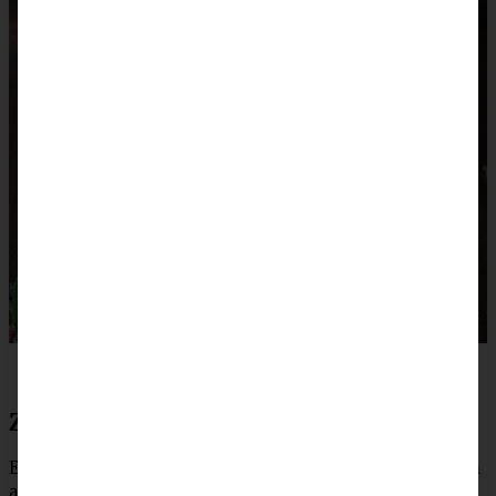
Zubereitung für Nuss-Sahne-Torte
Eine Springform von 20 cm mit Backpapier nur am Boden
auskleiden. Den Backofen auf 180 °C (160 °C Umluft)