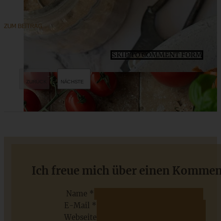
ZUM BEITRAG
SKIP TO COMMENT FORM
Feine Haselnuss-Plätzchen
Ich freue mich über einen Kommen
Name *
E-Mail *
ZUM BEITRAG
Webseite