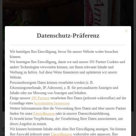
Mit dies
Datenschutz-Präferenz
Wir benötigen Ihre Einwilligung, bevor Sie unsere Website weiter besuchen
können.
Wir benötigen Ihre Einwilligung, damit wir und unsere 191 Partner Cookies und
andere Technologien verwenden können, um Ihnen relevante Inhalte und
Werbung zu liefern. Auf diese Weise finanzieren und optimieren wir unsere
Website.
Personenbezogene Daten können verarbeitet werden (z. B.
Erkennungsmerkmale, IP-Adressen), z. B. für personalisierte Anzeigen und
Inhalte oder zur Messung von Anzeigen und Inhalten.
Einige unserer
191 Partner
verarbeiten Ihre Daten (jederzeit widerrufbar) auf der
Grundlage eines
berechtigten Interesses
.
Weitere Informationen über die Verwendung Ihrer Daten und über unsere Partner
finden Sie unter
Einstellungen
oder in unserer Datenschutzerklärung.
Es besteht keine Verpflichtung, der Verarbeitung Ihrer Daten zuzustimmen, um
dieses Angebot zu nutzen.
Wir können bestimmte Inhalte nicht ohne Ihre Einwilligung anzeigen. Sie können
Übrigens: ich habe zusätzlich noch ein paar Himbeeren
Ihre Auswahl jederzeit unter
Einstellungen
widerrufen oder anpassen. Ihre