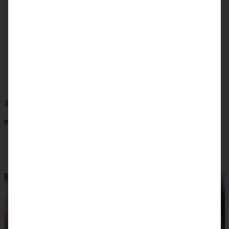
weniger intensiv)
75
g
Zucker
250 ml Sahne
4 geh. TL San Apart
125
g Himbeeren
nach Belieben: 100 g Himbeer-Fruchtaufstrich
250 g Himbeeren zur Dekoration
evtl. Sprinkles