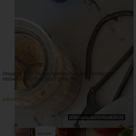
Herzige Himbeer-Frischkäse-Mascarpone-Torte
ZUM BEITRAG
Omas saftiger Zwetschgenkuchen mit Zimtkruste -
einfach und blitzschnell gebacken
ZUM BEITRAG
SKIP TO COMMENT FORM