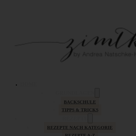
HOME
GRUNDLAGEN
BACKSCHULE
TIPPS & TRICKS
REZEPTE
REZEPTE NACH KATEGORIE
REZEPTE A-Z