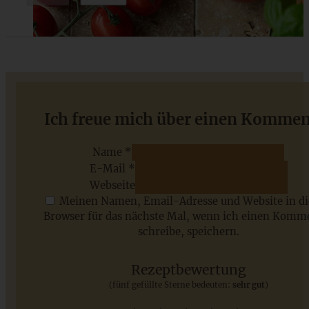
Erdbeer-Sahne-Torte im Muttertagsgewand
Ich freue mich über einen Kommen
Name *
E-Mail *
ZUM BEITRAG
Webseite
Meinen Namen, Email-Adresse und Website in d
Browser für das nächste Mal, wenn ich einen Komm
schreibe, speichern.
Saisonale Rezepte im Juli - meine 7 sommerlichen
Lieblinge, die Ihr jetzt unbedingt ausprobieren solltet
Rezeptbewertung
(fünf gefüllte Sterne bedeuten:
sehr gut
)
ZUM BEITRAG