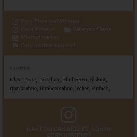
Prep Time:
60 Minuten
Cook Time:
25
Category:
Torte
Method:
backen
Cuisine:
international
NUTRITION
Fiber:
Torte, Törtchen, Himbeeren, Biskuit,
Quarksahne, Himbeersahne, lecker, einfach,
HAST DU DAS REZEPT SCHON
AUSPROBIERT?