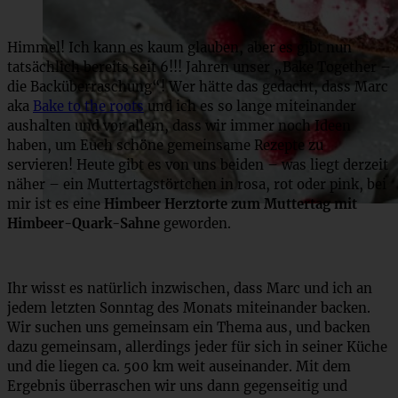
Himmel! Ich kann es kaum glauben, aber es gibt nun
tatsächlich bereits seit 6!!! Jahren unser „Bake Together –
die Backüberraschung“! Wer hätte das gedacht, dass Marc
aka
Bake to the roots
und ich es so lange miteinander
aushalten und vor allem, dass wir immer noch Ideen
haben, um Euch schöne gemeinsame Rezepte zu
servieren! Heute gibt es von uns beiden – was liegt derzeit
näher – ein Muttertagstörtchen in rosa, rot oder pink, bei
mir ist es eine
Himbeer Herztorte zum Muttertag mit
Himbeer-Quark-Sahne
geworden.
Ihr wisst es natürlich inzwischen, dass Marc und ich an
jedem letzten Sonntag des Monats miteinander backen.
Wir suchen uns gemeinsam ein Thema aus, und backen
dazu gemeinsam, allerdings jeder für sich in seiner Küche
und die liegen ca. 500 km weit auseinander. Mit dem
Ergebnis überraschen wir uns dann gegenseitig und