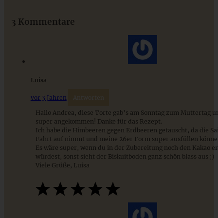
Streuselkuchen - ganz einfach
3 Kommentare
ZUM BEITRAG
Luisa
vor 3 Jahren
Antworten
Hallo Andrea, diese Torte gab’s am Sonntag zum Muttertag und
super angekommen! Danke für das Rezept.
Ich habe die Himbeeren gegen Erdbeeren getauscht, da die Sa
Fahrt auf nimmt und meine 26er Form super ausfüllen könne
Es wäre super, wenn du in der Zubereitung noch den Kakao e
würdest, sonst sieht der Biskuitboden ganz schön blass aus ;)
Viele Grüße, Luisa
Lebkuchentörtchen mit Zimt-Frischkäse-Creme und
Cranberry-Marmelade