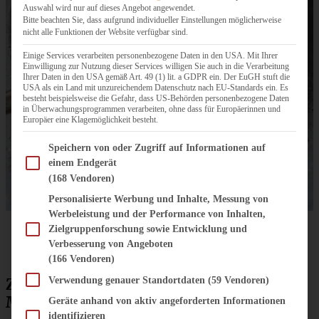
Auswahl wird nur auf dieses Angebot angewendet.
Bitte beachten Sie, dass aufgrund individueller Einstellungen möglicherweise
nicht alle Funktionen der Website verfügbar sind.
Einige Services verarbeiten personenbezogene Daten in den USA. Mit Ihrer
Einwilligung zur Nutzung dieser Services willigen Sie auch in die Verarbeitung
Ihrer Daten in den USA gemäß Art. 49 (1) lit. a GDPR ein. Der EuGH stuft die
USA als ein Land mit unzureichendem Datenschutz nach EU-Standards ein. Es
besteht beispielsweise die Gefahr, dass US-Behörden personenbezogene Daten
in Überwachungsprogrammen verarbeiten, ohne dass für Europäerinnen und
Europäer eine Klagemöglichkeit besteht.
Im Folgenden finden Sie eine Liste der Zwecke des IAB Transparency and Consent Fram
Speichern von oder Zugriff auf Informationen auf
einem Endgerät
(168 Vendoren)
Personalisierte Werbung und Inhalte, Messung von
Werbeleistung und der Performance von Inhalten,
Zielgruppenforschung sowie Entwicklung und
Verbesserung von Angeboten
(166 Vendoren)
Zutaten für Himbeer Herztorte zum
Verwendung genauer Standortdaten
(59 Vendoren)
Muttertag mit Himbeer-Quark-Sahne
Geräte anhand von aktiv angeforderten Informationen
identifizieren