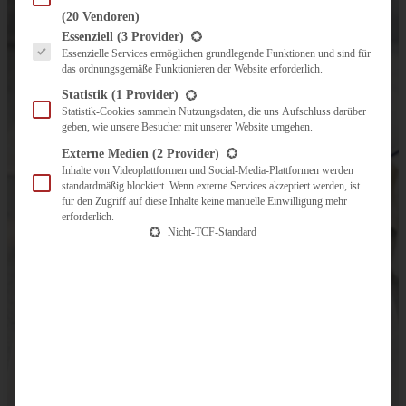
(20 Vendoren)
Es folgt eine Liste der Service-Gruppen, für die eine Einwilligung erteilt werden kann.
Essenziell
(3 Provider)
Essenzielle Services ermöglichen grundlegende Funktionen und sind für
das ordnungsgemäße Funktionieren der Website erforderlich.
Statistik
(1 Provider)
Statistik-Cookies sammeln Nutzungsdaten, die uns Aufschluss darüber
geben, wie unsere Besucher mit unserer Website umgehen.
Externe Medien
(2 Provider)
Inhalte von Videoplattformen und Social-Media-Plattformen werden
standardmäßig blockiert. Wenn externe Services akzeptiert werden, ist
für den Zugriff auf diese Inhalte keine manuelle Einwilligung mehr
erforderlich.
Nicht-TCF-Standard