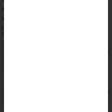
Schoko-Herzen
Schokoraspel
Sprinkles
[/tab]
[/tabs]