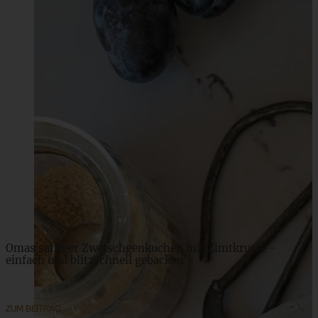
Cremige Schokomousse-Torte mit Nussboden
ZUM BEITRAG
Omas saftiger Zwetschgenkuchen mit Zimtkruste -
einfach und blitzschnell gebacken
ZUM BEITRAG