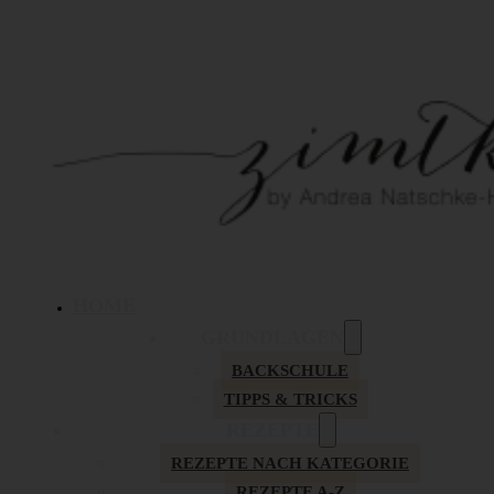
HOME
GRUNDLAGEN
BACKSCHULE
TIPPS & TRICKS
REZEPTE
REZEPTE NACH KATEGORIE
REZEPTE A-Z