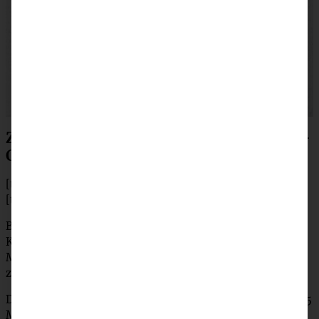
Zubereitung für den Schokoladen Letter-
Cake mit Beeren
[tabs]
[tab title=”Zubereitung”]
Backofen auf 170 °C (150 °C Umluft) vorheizen. Für den
Kuchen alle trockenen Zutaten in eine Schüssel füllen.
Milch, Rapsöl und Eier zufügen und mit dem Handrührer
zu einem cremigen und gleichmäßigen Teig rühren.
Die Backform ausfetten. Teig hineingeben und für 40 – 45
Minuten backen (Stäbchenprobe!). Kurz in der Form