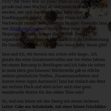
Party”
für Theo! Wer ist Theo? Theo ist ein Frischling,
gerade mal zwei Wochen alt und muss ordentlich gefeiert
werden, wie sich das eben für das Baby einer
Foodbloggerin gehört :) Der junge Mann ist der
Nachwuchs meiner liebenswerten Blogger-Freundin Jana
von
NomNomsFood
und ihrem Mann Rene. Jana ist
Diejenige, die sonst immer die “BOOM-Events”
organisiert… klar, dass es jetzt natürlich als Überraschung
für Familie Nupsi und Klein-Theo einen Baby-Boom gibt!
Jana und ich, wir kennen uns schon sehr lange… Ich
glaube das erste Zusammentreffen war vor vielen Jahren
bei einem Barcamp in Reutlingen und ich habe sie sofort
in mein Herz geschlossen! Mittlerweile gab es etliche
weitere persönliche Treffen, Zusammenarbeiten und
immer einen regen Austausch! Jana hat einfach das Herz
am rechten Fleck und wird sicher auch eine ganz
wundervolle Mutter für den süßen Theo sein!
So, und nun feiern wir den Zwerg mit einem leckeren
Letter-Cake aus Schokolade, mit einer feinen Frischkäse-