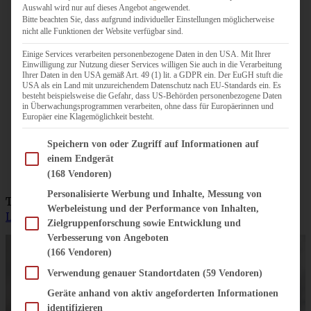
Auswahl wird nur auf dieses Angebot angewendet.
Jankes*Soulfood
Kleine Küchlein im Waffelbecher
Bitte beachten Sie, dass aufgrund individueller Einstellungen möglicherweise
nicht alle Funktionen der Website verfügbar sind.
Mrs Greenhouse
Blaubeer Mini Pies
Einige Services verarbeiten personenbezogene Daten in den USA. Mit Ihrer
Einwilligung zur Nutzung dieser Services willigen Sie auch in die Verarbeitung
Zimtblume
Pinata Muffins
Ihrer Daten in den USA gemäß Art. 49 (1) lit. a GDPR ein. Der EuGH stuft die
USA als ein Land mit unzureichendem Datenschutz nach EU-Standards ein. Es
feiertaeglich
Zitronen-Buttermilch-Cupcakes und DIY
besteht beispielsweise die Gefahr, dass US-Behörden personenbezogene Daten
in Überwachungsprogrammen verarbeiten, ohne dass für Europäerinnen und
Sternchen Cake Toppers
Europäer eine Klagemöglichkeit besteht.
Emma´s Lieblingsstücke
Babyparty-Funfetti-Zitronen-
Im Folgenden finden Sie eine Liste der Zwecke des IAB Transparency and Consent Fram
Speichern von oder Zugriff auf Informationen auf
Torte
einem Endgerät
(168 Vendoren)
S-Küche
Ruck Zuck Steinfrucht Törtchen
Personalisierte Werbung und Inhalte, Messung von
Tausend Dank an die liebe Emma von
Emmas
Werbeleistung und der Performance von Inhalten,
Lieblingsstücke
für die Organisation dieses Events!
Zielgruppenforschung sowie Entwicklung und
Verbesserung von Angeboten
(166 Vendoren)
Verwendung genauer Standortdaten
(59 Vendoren)
Geräte anhand von aktiv angeforderten Informationen
identifizieren