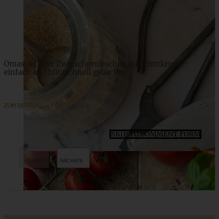
ZUM BEITRAG
Omas saftiger Zwetschgenkuchen mit Zimtkruste -
einfach und blitzschnell gebacken
ZUM BEITRAG
SKIP TO COMMENT FORM