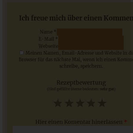
Winterliche Bratapfeltorte mit Schmandtopping
Ich freue mich über einen Kommen
Name *
E-Mail *
ZUM BEITRAG
Webseite
Meinen Namen, Email-Adresse und Website in d
Browser für das nächste Mal, wenn ich einen Komm
schreibe, speichern.
Saisonale Rezepte im Juli - meine 7 sommerlichen
Lieblinge, die Ihr jetzt unbedingt ausprobieren solltet
Rezeptbewertung
(fünf gefüllte Sterne bedeuten:
sehr gut
)
ZUM BEITRAG
1
2
3
4
5
Star
Stars
Stars
Stars
Stars
Hier einen Komentar hinerlassen
*