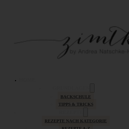
HOME
GRUNDLAGEN
BACKSCHULE
TIPPS & TRICKS
REZEPTE
REZEPTE NACH KATEGORIE
REZEPTE A-Z