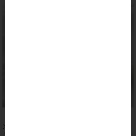
[tabs]
[tab title=”Zubereitung”]