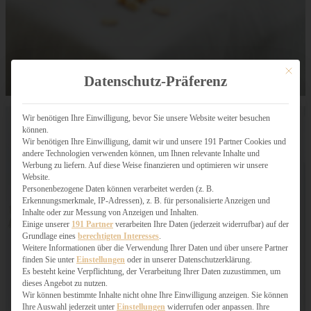
Mit dies
Datenschutz-Präferenz
Wir benötigen Ihre Einwilligung, bevor Sie unsere Website weiter besuchen
können.
Wir benötigen Ihre Einwilligung, damit wir und unsere 191 Partner Cookies und
andere Technologien verwenden können, um Ihnen relevante Inhalte und
Werbung zu liefern. Auf diese Weise finanzieren und optimieren wir unsere
Website.
Personenbezogene Daten können verarbeitet werden (z. B.
Erkennungsmerkmale, IP-Adressen), z. B. für personalisierte Anzeigen und
Inhalte oder zur Messung von Anzeigen und Inhalten.
Einige unserer
191 Partner
verarbeiten Ihre Daten (jederzeit widerrufbar) auf der
Grundlage eines
berechtigten Interesses
.
Weitere Informationen über die Verwendung Ihrer Daten und über unsere Partner
finden Sie unter
Einstellungen
oder in unserer Datenschutzerklärung.
Es besteht keine Verpflichtung, der Verarbeitung Ihrer Daten zuzustimmen, um
dieses Angebot zu nutzen.
Wir können bestimmte Inhalte nicht ohne Ihre Einwilligung anzeigen. Sie können
Ihre Auswahl jederzeit unter
Einstellungen
widerrufen oder anpassen. Ihre