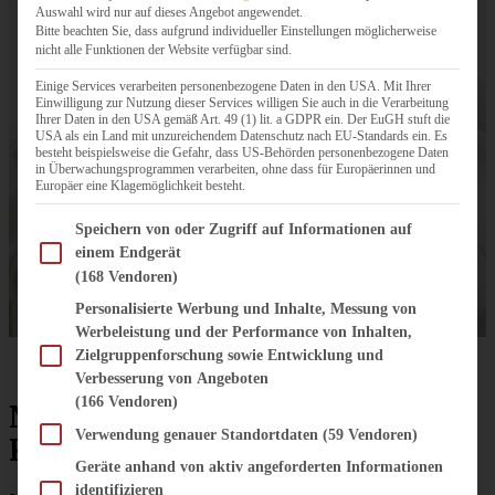
Auswahl wird nur auf dieses Angebot angewendet.
Bitte beachten Sie, dass aufgrund individueller Einstellungen möglicherweise
nicht alle Funktionen der Website verfügbar sind.
Einige Services verarbeiten personenbezogene Daten in den USA. Mit Ihrer
Einwilligung zur Nutzung dieser Services willigen Sie auch in die Verarbeitung
Ihrer Daten in den USA gemäß Art. 49 (1) lit. a GDPR ein. Der EuGH stuft die
USA als ein Land mit unzureichendem Datenschutz nach EU-Standards ein. Es
besteht beispielsweise die Gefahr, dass US-Behörden personenbezogene Daten
in Überwachungsprogrammen verarbeiten, ohne dass für Europäerinnen und
Europäer eine Klagemöglichkeit besteht.
Im Folgenden finden Sie eine Liste der Zwecke des IAB Transparency and Consent Fram
Speichern von oder Zugriff auf Informationen auf
einem Endgerät
(168 Vendoren)
Personalisierte Werbung und Inhalte, Messung von
Werbeleistung und der Performance von Inhalten,
Zielgruppenforschung sowie Entwicklung und
Verbesserung von Angeboten
(166 Vendoren)
Naked-Cake im Schwarzwälder-
Verwendung genauer Standortdaten
(59 Vendoren)
Kirsch-Style
Geräte anhand von aktiv angeforderten Informationen
identifizieren