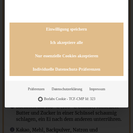
Sahnemasse
200
ml Sahne
Einwilligung speichern
200 g
Frischkäse
2
EL Puderzucker
Ich akzeptiere alle
1
Päckchen Bourbon-Vanille-Zucker
Nur essenzielle Cookies akzeptieren
Kirschwasser nach Belieben
Individuelle Datenschutz-Präferenzen
Präferenzen
Datenschutzerklärung
Impressum
ZUBEREITUNG
Borlabs Cookie - TCF-CMP Id: 323
Backofen auf 180 °C (160 °C Umluft) vorheizen.
Butter und Zucker in einer Schüssel schaumig
schlagen, ein Ei nach dem anderen unterrühren.
Kakao, Mehl, Backpulver, Natron und