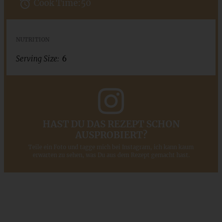
Cook Time:
50
NUTRITION
Serving Size:
6
HAST DU DAS REZEPT SCHON
AUSPROBIERT?
Teile ein Foto und tagge mich bei Instagram, ich kann kaum
erwarten zu sehen, was Du aus dem Rezept gemacht hast.