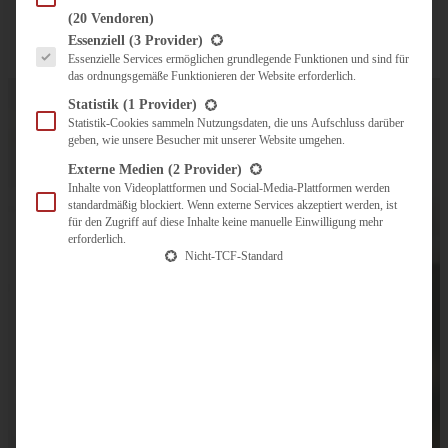
(20 Vendoren)
Es folgt eine Liste der Service-Gruppen, für die eine Einwilligung erteilt werden kann.
Essenziell
(3 Provider)
Essenzielle Services ermöglichen grundlegende Funktionen und sind für
das ordnungsgemäße Funktionieren der Website erforderlich.
Statistik
(1 Provider)
Statistik-Cookies sammeln Nutzungsdaten, die uns Aufschluss darüber
geben, wie unsere Besucher mit unserer Website umgehen.
Externe Medien
(2 Provider)
Inhalte von Videoplattformen und Social-Media-Plattformen werden
standardmäßig blockiert. Wenn externe Services akzeptiert werden, ist
für den Zugriff auf diese Inhalte keine manuelle Einwilligung mehr
erforderlich.
Nicht-TCF-Standard