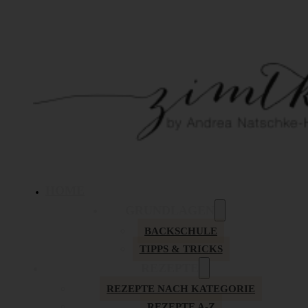
HOME
GRUNDLAGEN
BACKSCHULE
TIPPS & TRICKS
REZEPTE
REZEPTE NACH KATEGORIE
REZEPTE A-Z