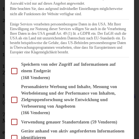
Auswahl wird nur auf dieses Angebot angewendet.
100 ml Buttermilch
Bitte beachten Sie, dass aufgrund individueller Einstellungen möglicherweise
nicht alle Funktionen der Website verfügbar sind.
250 g Dinkelmehl (oder Weizenmehl)
Einige Services verarbeiten personenbezogene Daten in den USA. Mit Ihrer
Einwilligung zur Nutzung dieser Services willigen Sie auch in die Verarbeitung
35 g
entölter Backkakao
*
Ihrer Daten in den USA gemäß Art. 49 (1) lit. a GDPR ein. Der EuGH stuft die
USA als ein Land mit unzureichendem Datenschutz nach EU-Standards ein. Es
1 TL Backpulver
besteht beispielsweise die Gefahr, dass US-Behörden personenbezogene Daten
in Überwachungsprogrammen verarbeiten, ohne dass für Europäerinnen und
Europäer eine Klagemöglichkeit besteht.
1/2 TL Natron
Im Folgenden finden Sie eine Liste der Zwecke des IAB Transparency and Consent Fram
Speichern von oder Zugriff auf Informationen auf
150 g Reissirup (alternativ 100 g Kokosblütenzucker,
einem Endgerät
Zucker oder anderes Süßungsmittel nach Wahl)
(168 Vendoren)
1 Prise Salz
Personalisierte Werbung und Inhalte, Messung von
Werbeleistung und der Performance von Inhalten,
100 g
Xukkolade
* gehackt oder
zuckerfreie Schokodrops
Zielgruppenforschung sowie Entwicklung und
(oder Schokolade Eurer Wahl)
Verbesserung von Angeboten
(166 Vendoren)
75 g Pecannüsse, gehackt (ersatzweise gehen auch
Mandeln, Haselnüsse oder Walnüsse)
Verwendung genauer Standortdaten
(59 Vendoren)
Geräte anhand von aktiv angeforderten Informationen
evtl. eine vierte Banane zum Belegen
identifizieren