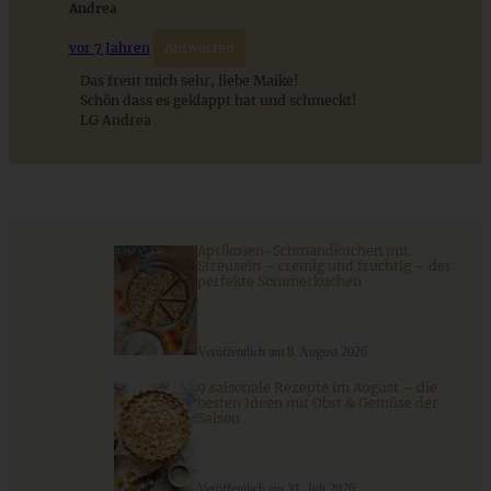
Andrea
vor 7 Jahren
Antworten
ZUM BEITRAG
Das freut mich sehr, liebe Maike!
Schön dass es geklappt hat und schmeckt!
LG Andrea
Stracciatella-Quarkcreme mit Kirschgrütze - einfaches
Dessert im Glas
ZUM BEITRAG
Aprikosen-Schmandkuchen mit
Streuseln – cremig und fruchtig – der
perfekte Sommerkuchen
Veröffentlich am 8. August 2026
9 saisonale Rezepte im August – die
besten Ideen mit Obst & Gemüse der
Saison
Veröffentlich am 31. Juli 2026