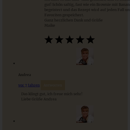
gut! Schön saftig, fast wie ein Brownie mit Banane
begeistert und das Rezept wird auf jeden Fall un
Cremiges Lemon Posset - die einfachste Zitronencreme in
Favoriten gespeichert.
nur 10 Minuten
Ganz herzlichen Dank und Grüße
Maike
ZUM BEITRAG
Andrea
vor 7 Jahren
Antworten
Das klingt gut, ich freue mich sehr!
Liebe Grüße Andrea
Saftiger Schokoladen-Espresso-Kuchen