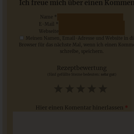
Schokoladenkuchen mit Zucchini und Walnuss
Ich freue mich über einen Kommen
Name *
E-Mail *
ZUM BEITRAG
Webseite
Meinen Namen, Email-Adresse und Website in d
Browser für das nächste Mal, wenn ich einen Komm
schreibe, speichern.
Saisonale Rezepte im Juli - meine 7 sommerlichen
Lieblinge, die Ihr jetzt unbedingt ausprobieren solltet
Rezeptbewertung
(fünf gefüllte Sterne bedeuten:
sehr gut
)
ZUM BEITRAG
1
2
3
4
5
Star
Stars
Stars
Stars
Stars
Hier einen Komentar hinerlassen
*