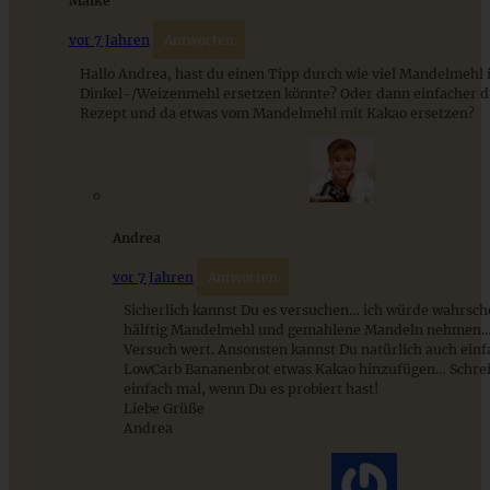
Maike
vor 7 Jahren
Antworten
Hallo Andrea, hast du einen Tipp durch wie viel Mandelmehl 
Dinkel-/Weizenmehl ersetzen könnte? Oder dann einfacher d
Rezept und da etwas vom Mandelmehl mit Kakao ersetzen?
Kernige Cranberry-Kürbis-Cookies ohne Kristallzucker
Andrea
vor 7 Jahren
Antworten
Sicherlich kannst Du es versuchen… ich würde wahrsch
ZUM BEITRAG
hälftig Mandelmehl und gemahlene Mandeln nehmen… 
Versuch wert. Ansonsten kannst Du natürlich auch ein
LowCarb Bananenbrot etwas Kakao hinzufügen… Schrei
einfach mal, wenn Du es probiert hast!
Liebe Grüße
9 saisonale Rezepte im August – die besten Ideen mit Obst
Andrea
& Gemüse der Saison