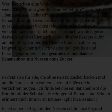
Wer hier schon eine Weile auf dem Blog unterwegs ist, der
weiß, dass Familie „ZimtkeksundApfeltarte“ ziemlich
„Bananenbrot-addicted“ ist. Meine Söhne lieben
Bananenbrot und wenn es nach ihnen ginge, würde ich
quasi nix anderes backen (ein Marmorkochen geht
vielleicht auch noch). Ich mag es ja auch wirklich gerne,
deswegen gibt es hier auch schon diverse Rezepte dafür
auf dem Blog. Immer das Gleiche finde ich allerdings
langweilig, daher habe ich wieder mal getüftelt und
herausgekommen ist ein
gesundes Schokoladen-
Bananenbrot mit Nüssen ohne Zucker.
Perfekt also für alle, die ohne Kristallzucker backen und
auf die Linie achten wollen, aber auf Süßes nicht
verzichten mögen. Ich finde bei diesem Bananenbrot die
Kombi mit der Schokolade echt genial. Banane und Schoko
erinnert mich immer an Banane-Split im Eissalon :)
Es ist super saftig, mit den Nüssen schön knackig und