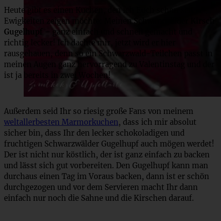
Heute gibt es einen Kuchen, den ich Euch schon seit
Ewigkeiten zeigen möchte: Meinen
Schwarzwälder Kirsch
Gugelhupf –
ganz einfach und schnell gemacht und
richtig lecker! Ich dachte mir, jetzt wird er hier
rausgehauen, denn so ein Schwarzwald-Teilchen passt in
meinen Augen ganz hervorragend zu Valentinstag und der
ist ja bereits in zwei Wochen!
Außerdem seid Ihr so riesig große Fans von meinem
weltallerbesten Marmorkuchen
, dass ich mir absolut
sicher bin, dass Ihr den lecker schokoladigen und
fruchtigen Schwarzwälder Gugelhupf auch mögen werdet!
Der ist nicht nur köstlich, der ist ganz einfach zu backen
und lässt sich gut vorbereiten. Den Gugelhupf kann man
durchaus einen Tag im Voraus backen, dann ist er schön
durchgezogen und vor dem Servieren macht Ihr dann
einfach nur noch die Sahne und die Kirschen darauf.