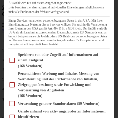
Auswahl wird nur auf dieses Angebot angewendet.
Zutaten Schwarzwälder Kirsch
Bitte beachten Sie, dass aufgrund individueller Einstellungen möglicherweise
nicht alle Funktionen der Website verfügbar sind.
Gugelhupf
Einige Services verarbeiten personenbezogene Daten in den USA. Mit Ihrer
Für eine Gugelhupf-Form:
(hier findet Ihr mein
Einwilligung zur Nutzung dieser Services willigen Sie auch in die Verarbeitung
Ihrer Daten in den USA gemäß Art. 49 (1) lit. a GDPR ein. Der EuGH stuft die
Exemplar)*
USA als ein Land mit unzureichendem Datenschutz nach EU-Standards ein. Es
besteht beispielsweise die Gefahr, dass US-Behörden personenbezogene Daten
1 Glas Kirschen (ca. 350 – 400 g Abtropfgewicht)
in Überwachungsprogrammen verarbeiten, ohne dass für Europäerinnen und
Europäer eine Klagemöglichkeit besteht.
100 g Zartbitterschokolade
Im Folgenden finden Sie eine Liste der Zwecke des IAB Transparency and Consent Fram
Speichern von oder Zugriff auf Informationen auf
250 g weiche Butter
einem Endgerät
(168 Vendoren)
200 g Zucker
Personalisierte Werbung und Inhalte, Messung von
1 EL Vanille-Paste
Werbeleistung und der Performance von Inhalten,
Zielgruppenforschung sowie Entwicklung und
5 Eier
Verbesserung von Angeboten
(166 Vendoren)
375 g Mehl
Verwendung genauer Standortdaten
(59 Vendoren)
1 Päckchen Backpulver
Geräte anhand von aktiv angeforderten Informationen
identifizieren