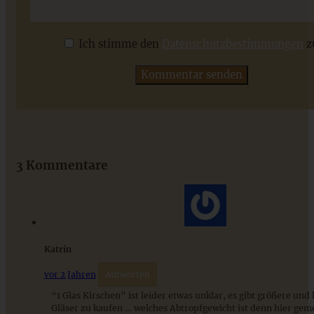
Schokoladenkuchen mit Zucchini und Walnuss
Ich stimme den
Datenschutzbestimmungen
z
ZUM BEITRAG
Das beste Rezept für Omas lockeren und buttrigen
Streuselkuchen - ganz einfach
3 Kommentare
ZUM BEITRAG
Katrin
vor 2 Jahren
Antworten
“1 Glas Kirschen” ist leider etwas unklar, es gibt größere und 
Gläser zu kaufen … welches Abtropfgewicht ist denn hier gem