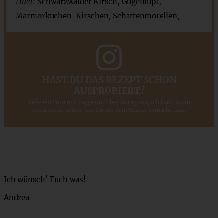
Fiber:
Schwarzwälder Kirsch, Gugelhupf,
Marmorkuchen, Kirschen, Schattenmorellen,
HAST DU DAS REZEPT SCHON
AUSPROBIERT?
Teile ein Foto und tagge mich bei Instagram, ich kann kaum
erwarten zu sehen, was Du aus dem Rezept gemacht hast.
Ich wünsch′ Euch was!
Andrea