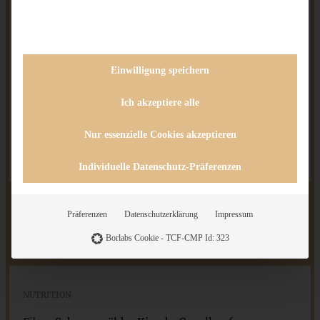
Kuchengitter stürzen.
Die Kuvertüren über dem warmen Wasserbad
schmelzen und den Gugelhupf damit überziehen,
diese fest werden lassen.
Einwilligung speichern
Zum Servieren Sahne steif schlagen, in einen
Ich akzeptiere alle
Spritzbeutel mit Sterntülle füllen. Gugelhupf mit
Sahne und den übrigen Kirschen dekorieren, die
Nur essenzielle Cookies akzeptieren
restliche Sahne dazu reichen.
Individuelle Datenschutz-Präferenzen
Prep Time:
30
Cook Time:
50 - 60
Präferenzen
Datenschutzerklärung
Impressum
Category:
Marmorkuchen
Borlabs Cookie - TCF-CMP Id: 323
Method:
backen
Cuisine:
Deutsch
NUTRITION