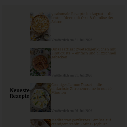
9 saisonale Rezepte im August – die
besten Ideen mit Obst & Gemüse der
Saison
Veröffentlich am 31. Juli 2026
Omas saftiger Zwetschgenkuchen mit
Zimtkruste – einfach und blitzschnell
gebacken
Weltbester saftiger Zitronenkuchen mit Joghurt
Veröffentlich am 31. Juli 2026
Cremiges Lemon Posset – die
ZUM BEITRAG
einfachste Zitronencreme in nur 10
Neueste
Minuten
Rezepte
Cremiges Lemon Posset - die einfachste Zitronencreme in
Veröffentlich am 26. Juli 2026
nur 10 Minuten
Mediterran gewürztes Gemüse auf
cremigem Tahini-Minz-Joghurt