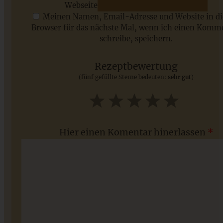
Webseite
Meinen Namen, Email-Adresse und Website in d
Browser für das nächste Mal, wenn ich einen Komm
schreibe, speichern.
Saisonale Rezepte im Juli - meine 7 sommerlichen
Lieblinge, die Ihr jetzt unbedingt ausprobieren solltet
Rezeptbewertung
(fünf gefüllte Sterne bedeuten:
sehr gut
)
ZUM BEITRAG
1
2
3
4
5
Star
Stars
Stars
Stars
Stars
Hier einen Komentar hinerlassen
*