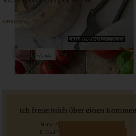
einfach und blitzschnell gebacken
ZUM BEITRAG
SKIP TO COMMENT FORM
Saftiger Guinness-Schokoladenkuchen
Ich freue mich über einen Kommen
Name *
E-Mail *
ZUM BEITRAG