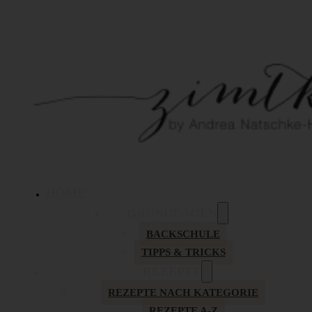
HOME
GRUNDLAGEN
BACKSCHULE
TIPPS & TRICKS
REZEPTE
REZEPTE NACH KATEGORIE
REZEPTE A-Z