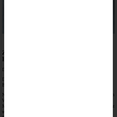
Zubereitung Erdbeerschnecken –
Erdbeer-Rosenkuchen
Den Ofen auf 200 °C (175 °C Umluft) vorheizen.
Die Backform mit Butter ausfetten, ggf. den Boden mit
Backpapier belegen.
Nun den Quark, die Ei und das Öl mit dem Zucker und dem
Vanillezucker gut mit dem Handmixer verrühren. Das
Mehl, Backpulver und den Zitronenabrieb dazugeben, kurz
weiter mischen, dann mit den Händen zu einem glatten