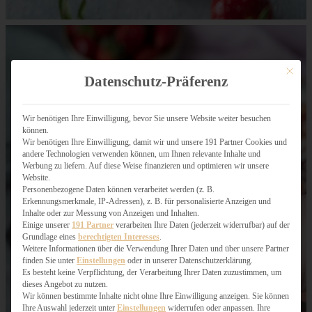
Mit dies
Datenschutz-Präferenz
Wir benötigen Ihre Einwilligung, bevor Sie unsere Website weiter besuchen
können.
Wir benötigen Ihre Einwilligung, damit wir und unsere 191 Partner Cookies und
andere Technologien verwenden können, um Ihnen relevante Inhalte und
Werbung zu liefern. Auf diese Weise finanzieren und optimieren wir unsere
Website.
Personenbezogene Daten können verarbeitet werden (z. B.
Erkennungsmerkmale, IP-Adressen), z. B. für personalisierte Anzeigen und
Inhalte oder zur Messung von Anzeigen und Inhalten.
Einige unserer
191 Partner
verarbeiten Ihre Daten (jederzeit widerrufbar) auf der
Grundlage eines
berechtigten Interesses
.
Weitere Informationen über die Verwendung Ihrer Daten und über unsere Partner
finden Sie unter
Einstellungen
oder in unserer Datenschutzerklärung.
Es besteht keine Verpflichtung, der Verarbeitung Ihrer Daten zuzustimmen, um
dieses Angebot zu nutzen.
Wir können bestimmte Inhalte nicht ohne Ihre Einwilligung anzeigen. Sie können
Ihre Auswahl jederzeit unter
Einstellungen
widerrufen oder anpassen. Ihre