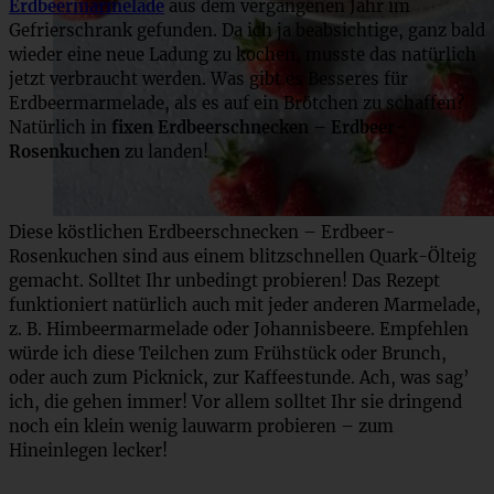
Erdbeermarmelade
aus dem vergangenen Jahr im
Gefrierschrank gefunden. Da ich ja beabsichtige, ganz bald
wieder eine neue Ladung zu kochen, musste das natürlich
jetzt verbraucht werden. Was gibt es Besseres für
Erdbeermarmelade, als es auf ein Brötchen zu schaffen?
Natürlich in
fixen Erdbeerschnecken – Erdbeer-
Rosenkuchen
zu landen!
Diese köstlichen Erdbeerschnecken – Erdbeer-
Rosenkuchen sind aus einem blitzschnellen Quark-Ölteig
gemacht. Solltet Ihr unbedingt probieren! Das Rezept
funktioniert natürlich auch mit jeder anderen Marmelade,
z. B. Himbeermarmelade oder Johannisbeere. Empfehlen
würde ich diese Teilchen zum Frühstück oder Brunch,
oder auch zum Picknick, zur Kaffeestunde. Ach, was sag’
ich, die gehen immer! Vor allem solltet Ihr sie dringend
noch ein klein wenig lauwarm probieren – zum
Hineinlegen lecker!