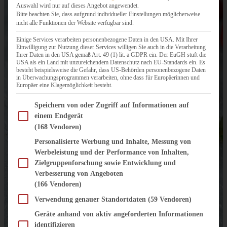
Auswahl wird nur auf dieses Angebot angewendet.
Bitte beachten Sie, dass aufgrund individueller Einstellungen möglicherweise
nicht alle Funktionen der Website verfügbar sind.
Einige Services verarbeiten personenbezogene Daten in den USA. Mit Ihrer
Einwilligung zur Nutzung dieser Services willigen Sie auch in die Verarbeitung
Ihrer Daten in den USA gemäß Art. 49 (1) lit. a GDPR ein. Der EuGH stuft die
USA als ein Land mit unzureichendem Datenschutz nach EU-Standards ein. Es
besteht beispielsweise die Gefahr, dass US-Behörden personenbezogene Daten
in Überwachungsprogrammen verarbeiten, ohne dass für Europäerinnen und
Europäer eine Klagemöglichkeit besteht.
Im Folgenden finden Sie eine Liste der Zwecke des IAB Transparency and Consent Fram
Speichern von oder Zugriff auf Informationen auf
einem Endgerät
(168 Vendoren)
Personalisierte Werbung und Inhalte, Messung von
Werbeleistung und der Performance von Inhalten,
Zielgruppenforschung sowie Entwicklung und
Verbesserung von Angeboten
(166 Vendoren)
Verwendung genauer Standortdaten
(59 Vendoren)
Geräte anhand von aktiv angeforderten Informationen
identifizieren