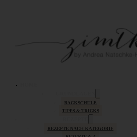
HOME
GRUNDLAGEN
BACKSCHULE
TIPPS & TRICKS
REZEPTE
REZEPTE NACH KATEGORIE
REZEPTE A-Z