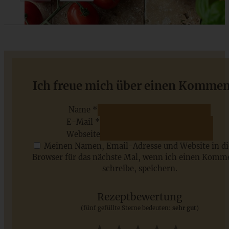
Erdbeer-Streusel-Kuchen
Ich freue mich über einen Kommen
Name *
E-Mail *
ZUM BEITRAG
Webseite
Meinen Namen, Email-Adresse und Website in d
Browser für das nächste Mal, wenn ich einen Komm
schreibe, speichern.
Saisonale Rezepte im Juli - meine 7 sommerlichen
Lieblinge, die Ihr jetzt unbedingt ausprobieren solltet
Rezeptbewertung
(fünf gefüllte Sterne bedeuten:
sehr gut
)
ZUM BEITRAG