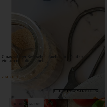
Einfacher und saftiger Erdbeer-Rhabarberkuchen mit
Mandel-Baiser vom Blech
ZUM BEITRAG
Omas saftiger Zwetschgenkuchen mit Zimtkruste -
einfach und blitzschnell gebacken
ZUM BEITRAG
SKIP TO COMMENT FORM