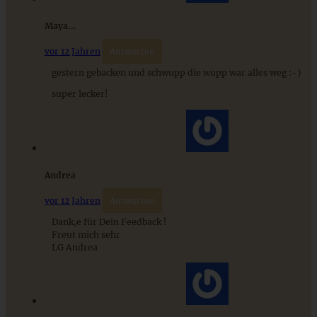
ZUM BEITRAG
Maya...
vor 12 Jahren
Antworten
gestern gebacken und schwupp die wupp war alles weg :-)
super lecker!
Andrea
vor 12 Jahren
Antworten
Blitzschnelles Dessert: Erdbeer-Tiramisu im Glas
Dank,e für Dein Feedback !
Freut mich sehr
LG Andrea
ZUM BEITRAG