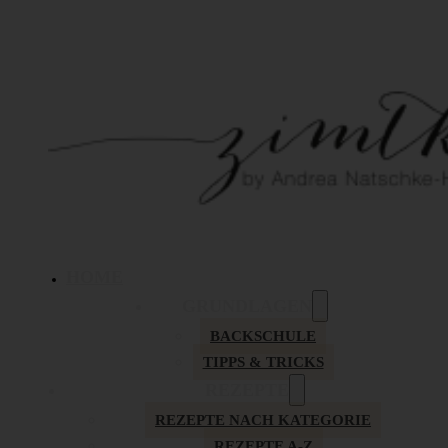
HOME
GRUNDLAGEN
BACKSCHULE
TIPPS & TRICKS
REZEPTE
REZEPTE NACH KATEGORIE
REZEPTE A-Z