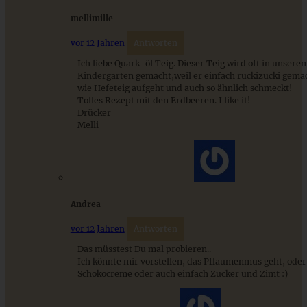
mellimille
vor 12 Jahren
Antworten
Ich liebe Quark-öl Teig. Dieser Teig wird oft in unsere
Kindergarten gemacht,weil er einfach ruckizucki gemac
wie Hefeteig aufgeht und auch so ähnlich schmeckt!
Tolles Rezept mit den Erdbeeren. I like it!
Rhabarber Rührkuchen / Kastenkuchen mit Streuseln
Drücker
Melli
ZUM BEITRAG
Andrea
vor 12 Jahren
Antworten
Aprikosen-Schmandkuchen mit Streuseln - cremig und
fruchtig - der perfekte Sommerkuchen
Das müsstest Du mal probieren..
Ich könnte mir vorstellen, das Pflaumenmus geht, oder
Schokocreme oder auch einfach Zucker und Zimt :)
ZUM BEITRAG