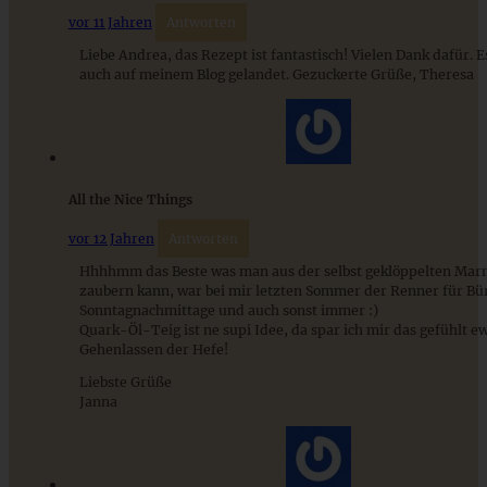
vor 11 Jahren
Antworten
Liebe Andrea, das Rezept ist fantastisch! Vielen Dank dafür. Es
auch auf meinem Blog gelandet. Gezuckerte Grüße, Theresa
All the Nice Things
Brownie mit Mascarpone und Erdbeeren
vor 12 Jahren
Antworten
Hhhhmm das Beste was man aus der selbst geklöppelten Mar
zaubern kann, war bei mir letzten Sommer der Renner für Bü
Sonntagnachmittage und auch sonst immer :)
ZUM BEITRAG
Quark-Öl-Teig ist ne supi Idee, da spar ich mir das gefühlt e
Gehenlassen der Hefe!
Liebste Grüße
Janna
Mediterran gewürztes Gemüse auf cremigem Tahini-
Minz-Joghurt