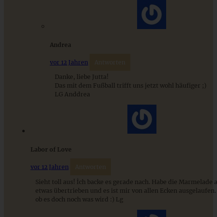
ZUM BEITRAG
Andrea
vor 12 Jahren
Antworten
Einfache Sauerteigbrötchen mit Leinsamen - knusprig,
saftig und gelingsicher
Danke, liebe Jutta!
Das mit dem Fußball trifft uns jetzt wohl häufiger ;)
LG Anddrea
ZUM BEITRAG
Labor of Love
vor 12 Jahren
Antworten
Sieht toll aus! İch backe es gerade nach. Habe die Marmelade 
etwas übertrieben und es ist mir von allen Ecken ausgelaufen
ob es doch noch was wird :) Lg