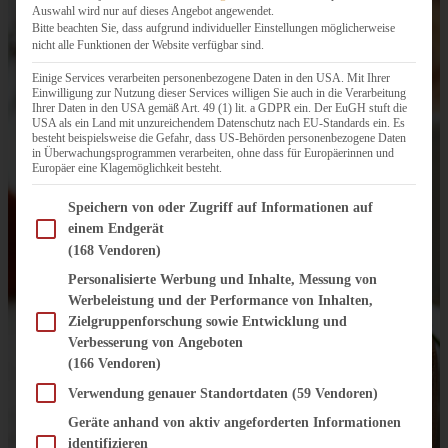
Auswahl wird nur auf dieses Angebot angewendet.
Bitte beachten Sie, dass aufgrund individueller Einstellungen möglicherweise
nicht alle Funktionen der Website verfügbar sind.
Einige Services verarbeiten personenbezogene Daten in den USA. Mit Ihrer
Einwilligung zur Nutzung dieser Services willigen Sie auch in die Verarbeitung
Ihrer Daten in den USA gemäß Art. 49 (1) lit. a GDPR ein. Der EuGH stuft die
USA als ein Land mit unzureichendem Datenschutz nach EU-Standards ein. Es
besteht beispielsweise die Gefahr, dass US-Behörden personenbezogene Daten
in Überwachungsprogrammen verarbeiten, ohne dass für Europäerinnen und
Europäer eine Klagemöglichkeit besteht.
Im Folgenden finden Sie eine Liste der Zwecke des IAB Transparency and Consent Fram
Speichern von oder Zugriff auf Informationen auf
einem Endgerät
(168 Vendoren)
Personalisierte Werbung und Inhalte, Messung von
Werbeleistung und der Performance von Inhalten,
Zielgruppenforschung sowie Entwicklung und
Verbesserung von Angeboten
(166 Vendoren)
Verwendung genauer Standortdaten
(59 Vendoren)
Geräte anhand von aktiv angeforderten Informationen
identifizieren