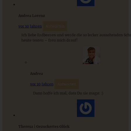
Andrea Lorenz
vor 10 Jahren
Antworten
Pflaumen-Zimt-Schnecken mit Walnüssen
Ich liebe Erdbeeren und werde die so lecker aussehenden Sc
heute testen – freu mich drauf!
ZUM BEITRAG
Andrea
Stracciatella-Quarkcreme mit Kirschgrütze - einfaches
vor 10 Jahren
Antworten
Dessert im Glas
Dann hoffe ich mal, dass Du sie magst :)
ZUM BEITRAG
Theresa | Gezuckertes Glück