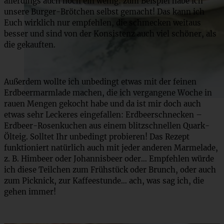
allerdings auch noch ein wenig: zum Beispiel habe ich
unsere Burger-Brötchen selbst gemacht! Das kann ich
Euch wirklich nur empfehlen, die schmecken weitaus
besser und sind von der Konsistenz auch viel schöner, als
die gekauften.
Außerdem wollte ich unbedingt etwas mit der feinen
Erdbeermarmlade machen, die ich vergangene Woche in
rauen Mengen gekocht habe und da ist mir doch auch
etwas sehr Leckeres eingefallen: Erdbeerschnecken –
Erdbeer-Rosenkuchen aus einem blitzschnellen Quark-
Ölteig. Solltet Ihr unbedingt probieren! Das Rezept
funktioniert natürlich auch mit jeder anderen Marmelade,
z. B. Himbeer oder Johannisbeer oder… Empfehlen würde
ich diese Teilchen zum Frühstück oder Brunch, oder auch
zum Picknick, zur Kaffeestunde… ach, was sag ich, die
gehen immer!