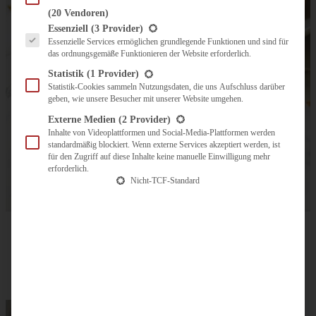
(20 Vendoren)
Es folgt eine Liste der Service-Gruppen, für die eine Einwilligung erteilt werden kann.
Essenziell
(3 Provider)
Essenzielle Services ermöglichen grundlegende Funktionen und sind für
das ordnungsgemäße Funktionieren der Website erforderlich.
Statistik
(1 Provider)
Statistik-Cookies sammeln Nutzungsdaten, die uns Aufschluss darüber
geben, wie unsere Besucher mit unserer Website umgehen.
Externe Medien
(2 Provider)
Inhalte von Videoplattformen und Social-Media-Plattformen werden
standardmäßig blockiert. Wenn externe Services akzeptiert werden, ist
für den Zugriff auf diese Inhalte keine manuelle Einwilligung mehr
erforderlich.
Nicht-TCF-Standard