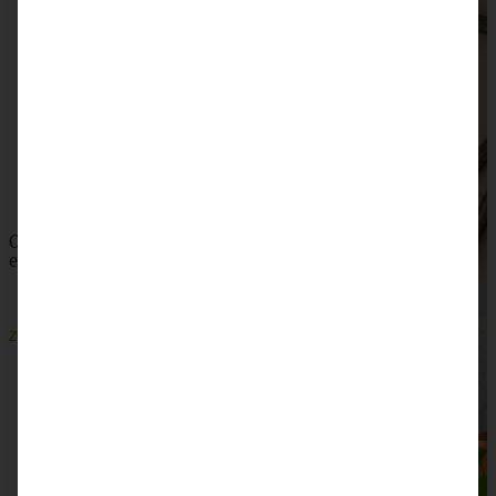
White Chocolate-Blondies mit Erdbeeren und Pistazien
ZUM BEITRAG
Omas saftiger Zwetschgenkuchen mit Zimtkruste -
einfach und blitzschnell gebacken
ZUM BEITRAG
SKIP TO COMMENT FORM