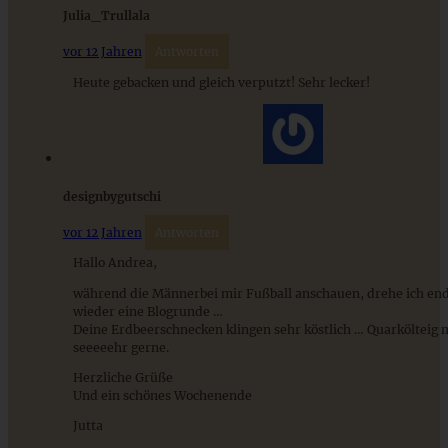
Julia_Trullala
Schweizer Wurstsalat mit Käse - einfach, würzig und in 15
Minuten auf dem Tisch!
vor 12 Jahren
Antworten
Heute gebacken und gleich verputzt! Sehr lecker!
ZUM BEITRAG
designbygutschi
vor 12 Jahren
Antworten
Hallo Andrea,
während die Männerbei mir Fußball anschauen, drehe ich end
wieder eine Blogrunde …
Deine Erdbeerschnecken klingen sehr köstlich … Quarkölteig 
seeeeehr gerne.
Herzliche Grüße
Und ein schönes Wochenende
Strawberry-Shortcakes – Biscuits mit Erdbeeren und
Jutta
Sahne