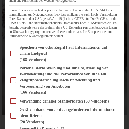
nicht alle Funktionen der Website verfügbar sind.
Einige Services verarbeiten personenbezogene Daten in den USA. Mit Ihrer
Einwilligung zur Nutzung dieser Services willigen Sie auch in die Verarbeitung
Ihrer Daten in den USA gemäß Art. 49 (1) lit. a GDPR ein. Der EuGH stuft die
USA als ein Land mit unzureichendem Datenschutz nach EU-Standards ein. Es
besteht beispielsweise die Gefahr, dass US-Behörden personenbezogene Daten
in Überwachungsprogrammen verarbeiten, ohne dass für Europäerinnen und
Europäer eine Klagemöglichkeit besteht.
Im Folgenden finden Sie eine Liste der Zwecke des IAB Transparency and Consent Fram
Speichern von oder Zugriff auf Informationen auf
einem Endgerät
(168 Vendoren)
Personalisierte Werbung und Inhalte, Messung von
Werbeleistung und der Performance von Inhalten,
Zielgruppenforschung sowie Entwicklung und
Verbesserung von Angeboten
(166 Vendoren)
Verwendung genauer Standortdaten
(59 Vendoren)
Geräte anhand von aktiv angeforderten Informationen
identifizieren
(20 Vendoren)
Es folgt eine Liste der Service-Gruppen, für die eine Einwilligung erteilt werden kann.
Essenziell
(3 Provider)