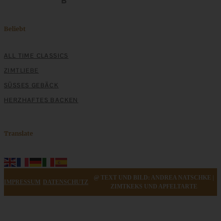
ZUM BEITRAG
Beliebt
ALL TIME CLASSICS
ZIMTLIEBE
SÜSSES GEBÄCK
HERZHAFTES BACKEN
Translate
Kokos-Macarons – ein wenig Karibik-Feeling und
Sommerlaune
@ TEXT UND BILD: ANDREA NATSCHKE |
IMPRESSUM
DATENSCHUTZ
ZIMTKEKS UND APFELTARTE
ZUM BEITRAG