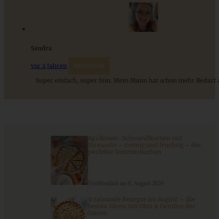
ZUM BEITRAG
Das beste Rezept für Omas lockeren und buttrigen
Sandra
Streuselkuchen - ganz einfach
vor 2 Jahren
Antworten
Super einfach, super fein. Mein Mann hat schon mehr Bedarf
ZUM BEITRAG
Aprikosen-Schmandkuchen mit
Streuseln – cremig und fruchtig – der
perfekte Sommerkuchen
Veröffentlich am 8. August 2026
9 saisonale Rezepte im August – die
besten Ideen mit Obst & Gemüse der
Saison