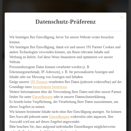
Mit dies
Datenschutz-Präferenz
Wir benötigen Ihre Einwilligung, bevor Sie unsere Website weiter besuchen
können.
Wir benötigen Ihre Einwilligung, damit wir und unsere 191 Partner Cookies und
andere Technologien verwenden können, um Ihnen relevante Inhalte und
Werbung zu liefern. Auf diese Weise finanzieren und optimieren wir unsere
Website.
Personenbezogene Daten können verarbeitet werden (z. B.
Erkennungsmerkmale, IP-Adressen), z. B. für personalisierte Anzeigen und
Inhalte oder zur Messung von Anzeigen und Inhalten.
Einige unserer
191 Partner
verarbeiten Ihre Daten (jederzeit widerrufbar) auf der
Grundlage eines
berechtigten Interesses
.
Weitere Informationen über die Verwendung Ihrer Daten und über unsere Partner
finden Sie unter
Einstellungen
oder in unserer Datenschutzerklärung.
Es besteht keine Verpflichtung, der Verarbeitung Ihrer Daten zuzustimmen, um
dieses Angebot zu nutzen.
Wir können bestimmte Inhalte nicht ohne Ihre Einwilligung anzeigen. Sie können
Ihre Auswahl jederzeit unter
Einstellungen
widerrufen oder anpassen. Ihre
Auswahl wird nur auf dieses Angebot angewendet.
Bitte beachten Sie, dass aufgrund individueller Einstellungen möglicherweise