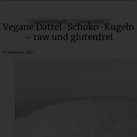
SCHOKOLADIGES
VEGAN SÜSS
Vegane Dattel-Schoko-Kugeln
– raw und glutenfrei
16. Dezember 2016