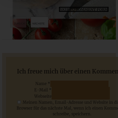
SKIP TO COMMENT FORM
Vegane fudgy Brownies mit Pekannüssen und E-Book
Ich freue mich über einen Kommen
Name *
E-Mail *
ZUM BEITRAG
Webseite
Meinen Namen, Email-Adresse und Website in d
Browser für das nächste Mal, wenn ich einen Komm
schreibe, speichern.
Saisonale Rezepte im Juli - meine 7 sommerlichen