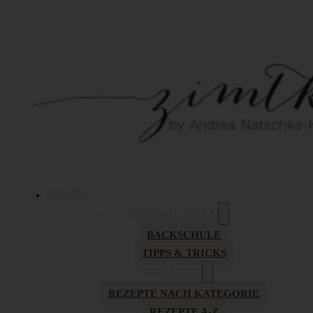
HOME
GRUNDLAGEN
BACKSCHULE
TIPPS & TRICKS
REZEPTE
REZEPTE NACH KATEGORIE
REZEPTE A-Z