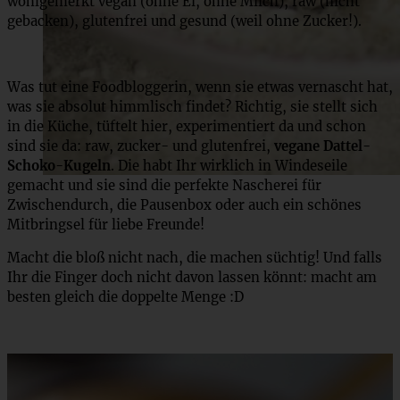
wohlgemerkt vegan (ohne Ei, ohne Milch), raw (nicht
gebacken), glutenfrei und gesund (weil ohne Zucker!).
Was tut eine Foodbloggerin, wenn sie etwas vernascht hat,
was sie absolut himmlisch findet? Richtig, sie stellt sich
in die Küche, tüftelt hier, experimentiert da und schon
sind sie da: raw, zucker- und glutenfrei,
vegane Dattel-
Schoko-Kugeln
. Die habt Ihr wirklich in Windeseile
gemacht und sie sind die perfekte Nascherei für
Zwischendurch, die Pausenbox oder auch ein schönes
Mitbringsel für liebe Freunde!
Macht die bloß nicht nach, die machen süchtig! Und falls
Ihr die Finger doch nicht davon lassen könnt: macht am
besten gleich die doppelte Menge :D