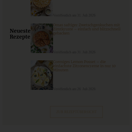
Limetten-Blondies mit Kokos und Pistazie – super fluffig!
Veröffentlich am 31. Juli 2026
Omas saftiger Zwetschgenkuchen mit
Zimtkruste – einfach und blitzschnell
Neueste
ZUM BEITRAG
gebacken
Rezepte
Veröffentlich am 31. Juli 2026
9 saisonale Rezepte im August – die besten Ideen mit Obst
Cremiges Lemon Posset – die
& Gemüse der Saison
einfachste Zitronencreme in nur 10
Minuten
ZUM BEITRAG
Veröffentlich am 26. Juli 2026
ZUR REZEPTÜBERSICHT