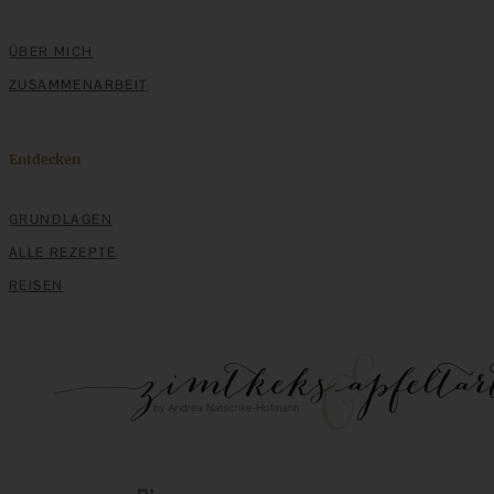
ÜBER MICH
ZUSAMMENARBEIT
Entdecken
GRUNDLAGEN
Ice Cream Baby! Cherry-Chocolate-Cocos-Icecream …
ALLE REZEPTE
Yeah!!!
REISEN
ZUM BEITRAG
Stracciatella-Quarkcreme mit Kirschgrütze - einfaches
Dessert im Glas