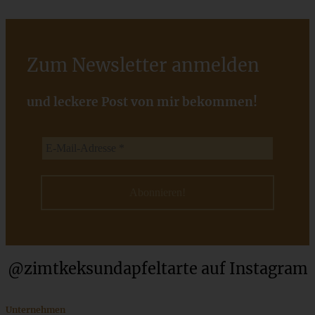
Zum Newsletter anmelden
Saftige Schoko-Kokos-Küchlein
und leckere Post von mir bekommen!
ZUM BEITRAG
Cremiges Lemon Posset - die einfachste Zitronencreme in
nur 10 Minuten
@zimtkeksundapfeltarte auf Instagram
ZUM BEITRAG
Unternehmen