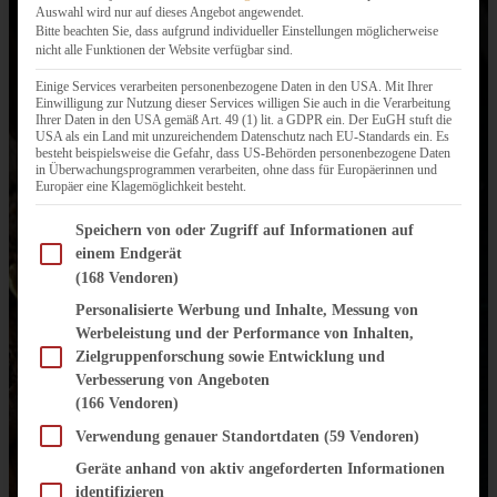
Auswahl wird nur auf dieses Angebot angewendet.
Bitte beachten Sie, dass aufgrund individueller Einstellungen möglicherweise
nicht alle Funktionen der Website verfügbar sind.
Einige Services verarbeiten personenbezogene Daten in den USA. Mit Ihrer
Einwilligung zur Nutzung dieser Services willigen Sie auch in die Verarbeitung
Ihrer Daten in den USA gemäß Art. 49 (1) lit. a GDPR ein. Der EuGH stuft die
USA als ein Land mit unzureichendem Datenschutz nach EU-Standards ein. Es
besteht beispielsweise die Gefahr, dass US-Behörden personenbezogene Daten
in Überwachungsprogrammen verarbeiten, ohne dass für Europäerinnen und
Europäer eine Klagemöglichkeit besteht.
Im Folgenden finden Sie eine Liste der Zwecke des IAB Transparency and Consent Fram
Speichern von oder Zugriff auf Informationen auf
einem Endgerät
(168 Vendoren)
Personalisierte Werbung und Inhalte, Messung von
Werbeleistung und der Performance von Inhalten,
Zielgruppenforschung sowie Entwicklung und
Verbesserung von Angeboten
(166 Vendoren)
Verwendung genauer Standortdaten
(59 Vendoren)
Geräte anhand von aktiv angeforderten Informationen
identifizieren