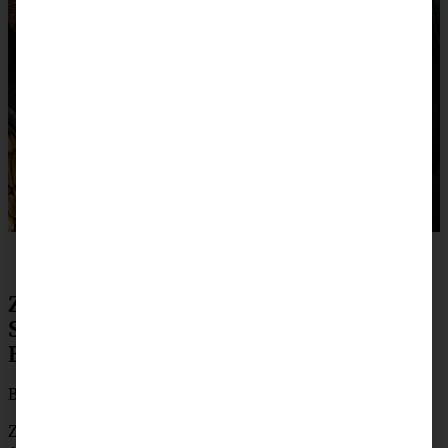
Zubereitung Erdnussbutter-
Schokoladenkuchen mit gerösteten
Erdnüssen vegan
Backofen auf 160° C Ober- und Unterhitze vorheizen.
Zunächst die Milch in eine Schüssel geben und den