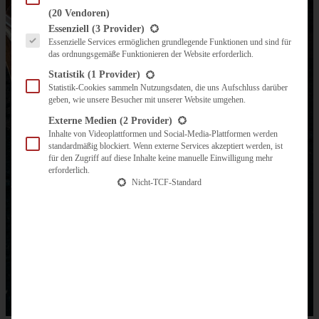
(20 Vendoren)
Es folgt eine Liste der Service-Gruppen, für die eine Einwilligung erteilt werden kann.
Essenziell
(3 Provider)
Essenzielle Services ermöglichen grundlegende Funktionen und sind für
das ordnungsgemäße Funktionieren der Website erforderlich.
Statistik
(1 Provider)
Statistik-Cookies sammeln Nutzungsdaten, die uns Aufschluss darüber
geben, wie unsere Besucher mit unserer Website umgehen.
Externe Medien
(2 Provider)
Inhalte von Videoplattformen und Social-Media-Plattformen werden
standardmäßig blockiert. Wenn externe Services akzeptiert werden, ist
für den Zugriff auf diese Inhalte keine manuelle Einwilligung mehr
erforderlich.
Nicht-TCF-Standard