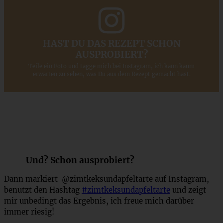
HAST DU DAS REZEPT SCHON
AUSPROBIERT?
Teile ein Foto und tagge mich bei Instagram, ich kann kaum
erwarten zu sehen, was Du aus dem Rezept gemacht hast.
Und? Schon ausprobiert?
Dann markiert @zimtkeksundapfeltarte auf Instagram,
benutzt den Hashtag
#zimtkeksundapfeltarte
und zeigt
mir unbedingt das Ergebnis, ich freue mich darüber
immer riesig!