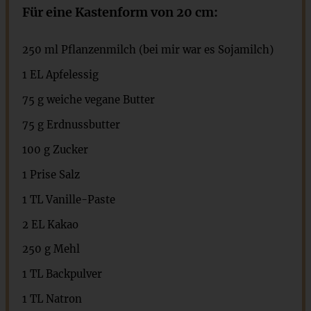
Für eine Kastenform von 20 cm:
250
ml Pflanzenmilch (bei mir war es Sojamilch)
1
EL Apfelessig
75 g
weiche vegane Butter
75 g
Erdnussbutter
100 g
Zucker
1
Prise Salz
1
TL Vanille-Paste
2
EL Kakao
250 g
Mehl
1
TL Backpulver
1
TL Natron