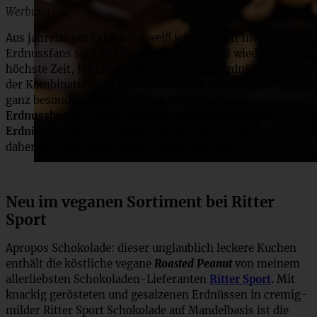
Werbung
Aus jahrelanger Erfahrung weiß ich, dass Ihr hier absolute
Erdnussfans seid und deswegen war es mal wieder
höchste Zeit, für ein leckeres Rezept mit Erdnüssen! In
der Kombination mit Schokolade finde ich die Kerlchen ja
ganz besonders reizvoll, daher habe ich einen
Erdnussbutter-Schokoladenkuchen mit gerösteten
Erdnüssen
für Euch entwickelt, der kommt sogar in vegan
daher und den solltet Ihr dringend probieren!
Neu im veganen Sortiment bei Ritter
Sport
Apropos Schokolade: dieser unglaublich leckere Kuchen
enthält die köstliche vegane
Roasted Peanut
von meinem
allerliebsten Schokoladen-Lieferanten
Ritter Sport
.
Mit
knackig gerösteten und gesalzenen Erdnüssen in cremig-
milder Ritter Sport Schokolade auf Mandelbasis ist die