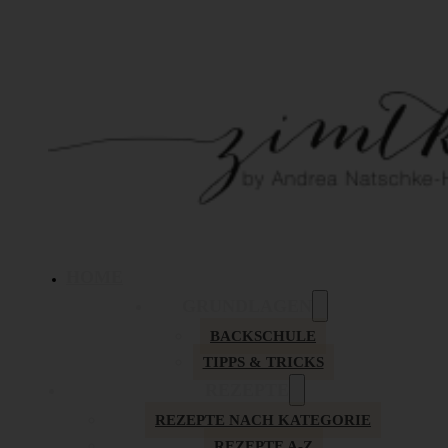
HOME
GRUNDLAGEN
BACKSCHULE
TIPPS & TRICKS
REZEPTE
REZEPTE NACH KATEGORIE
REZEPTE A-Z