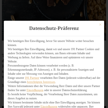
Mit dies
Datenschutz-Präferenz
Wir benötigen Ihre Einwilligung, bevor Sie unsere Website weiter besuchen
können.
Wir benötigen Ihre Einwilligung, damit wir und unsere 191 Partner Cookies und
andere Technologien verwenden können, um Ihnen relevante Inhalte und
Teilentöltes Mandelmehl kommt auch für die Schokolade
Werbung zu liefern. Auf diese Weise finanzieren und optimieren wir unsere
der
Salted Caramel
zum Einsatz, bei der, mit knusprigen
Website.
Karamellstückchen und einer leichten Salznote, süß auf
Personenbezogene Daten können verarbeitet werden (z. B.
Erkennungsmerkmale, IP-Adressen), z. B. für personalisierte Anzeigen und
salzig trifft (die habe ich für meinen Kuchenguss
Inhalte oder zur Messung von Anzeigen und Inhalten.
verwendet!).
Einige unserer
191 Partner
verarbeiten Ihre Daten (jederzeit widerrufbar) auf der
Grundlage eines
berechtigten Interesses
.
Mittlerweile gibt es fünf vegane Sorten und falls Ihr sie
Weitere Informationen über die Verwendung Ihrer Daten und über unsere Partner
finden Sie unter
Einstellungen
oder in unserer Datenschutzerklärung.
sucht, einfach auf das große “V” auf der Packung achten!
Es besteht keine Verpflichtung, der Verarbeitung Ihrer Daten zuzustimmen, um
dieses Angebot zu nutzen.
Wir können bestimmte Inhalte nicht ohne Ihre Einwilligung anzeigen. Sie können
Ihre Auswahl jederzeit unter
Einstellungen
widerrufen oder anpassen. Ihre