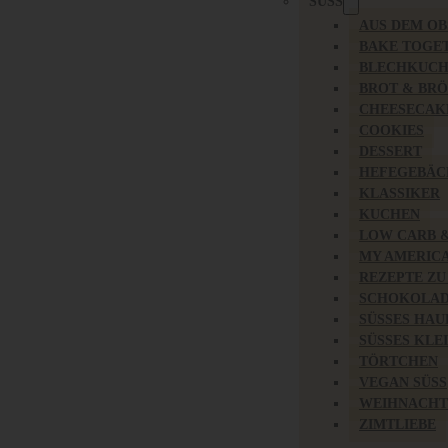
SÜSS
AUS DEM O
BAKE TOGE
BLECHKUC
BROT & BR
CHEESECAK
COOKIES
DESSERT
HEFEGEBÄC
KLASSIKER
KUCHEN
LOW CARB 
MY AMERIC
REZEPTE ZU
SCHOKOLAD
SÜSSES HAU
SÜSSES KLE
TÖRTCHEN
VEGAN SÜSS
WEIHNACHT
ZIMTLIEBE