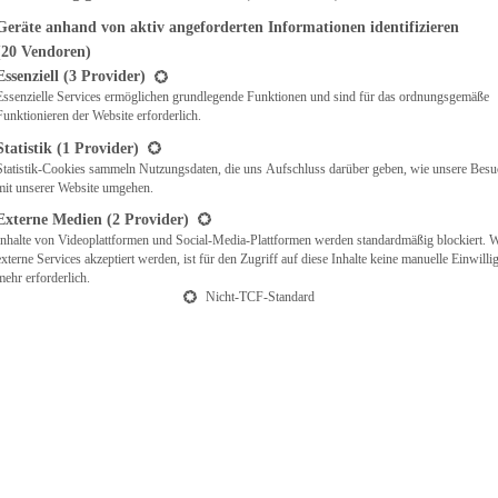
Geräte anhand von aktiv angeforderten Informationen identifizieren
(20 Vendoren)
t eine Liste der Service-Gruppen, für die eine Einwilligung erteilt werden ka
Essenziell
(3 Provider)
Essenzielle Services ermöglichen grundlegende Funktionen und sind für das ordnungsgemäße
Funktionieren der Website erforderlich.
Statistik
(1 Provider)
Statistik-Cookies sammeln Nutzungsdaten, die uns Aufschluss darüber geben, wie unsere Besu
mit unserer Website umgehen.
Externe Medien
(2 Provider)
Inhalte von Videoplattformen und Social-Media-Plattformen werden standardmäßig blockiert. 
externe Services akzeptiert werden, ist für den Zugriff auf diese Inhalte keine manuelle Einwill
mehr erforderlich.
Nicht-TCF-Standard