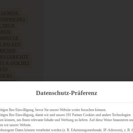
& GEMÜSE
SANDWICHES
M TISCH
FISCH
BARBECUE
S BACKEN
RICHTE
DELGERICHTE
TES & QUICHES
OTTO
NACKS
PEREIEN
ZHAFT
Datenschutz-Präferenz
CHES
tigen Ihre Einwilligung, bevor Sie unsere Website weiter besuchen können.
tigen Ihre Einwilligung, damit wir und unsere 191 Partner Cookies und andere Technologien
n können, um Ihnen relevante Inhalte und Werbung zu liefern. Auf diese Weise finanzieren u
RICH
en wir unsere Website.
FRÜHSTÜCK
nbezogene Daten können verarbeitet werden (z. B. Erkennungsmerkmale, IP-Adressen), z. B. f