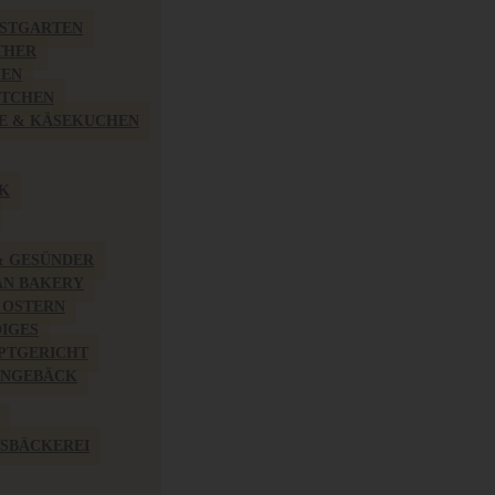
BSTGARTEN
THER
HEN
ÖTCHEN
E & KÄSEKUCHEN
K
& GESÜNDER
AN BAKERY
 OSTERN
IGES
PTGERICHT
INGEBÄCK
SBÄCKEREI