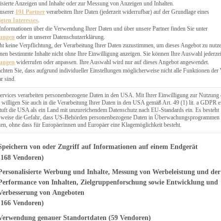
EN, CHUTNEYS
isierte Anzeigen und Inhalte oder zur Messung von Anzeigen und Inhalten.
BLINGSESSEN
unserer
191 Partner
verarbeiten Ihre Daten (jederzeit widerrufbar) auf der Grundlage eines
igten Interesses
.
SCHENKE
Informationen über die Verwendung Ihrer Daten und über unsere Partner finden Sie unter
PTE
lungen
oder in unserer Datenschutzerklärung.
 PIES
ht keine Verpflichtung, der Verarbeitung Ihrer Daten zuzustimmen, um dieses Angebot zu nutz
en bestimmte Inhalte nicht ohne Ihre Einwilligung anzeigen. Sie können Ihre Auswahl jederzei
lungen
widerrufen oder anpassen. Ihre Auswahl wird nur auf dieses Angebot angewendet.
achten Sie, dass aufgrund individueller Einstellungen möglicherweise nicht alle Funktionen der
r sind.
ERWEGS
ervices verarbeiten personenbezogene Daten in den USA. Mit Ihrer Einwilligung zur Nutzung 
 willigen Sie auch in die Verarbeitung Ihrer Daten in den USA gemäß Art. 49 (1) lit. a GDPR e
uft die USA als ein Land mit unzureichendem Datenschutz nach EU-Standards ein. Es besteht
Suche
lsweise die Gefahr, dass US-Behörden personenbezogene Daten in Überwachungsprogrammen
ten, ohne dass für Europäerinnen und Europäer eine Klagemöglichkeit besteht.
genden finden Sie eine Liste der Zwecke des IAB Transparency and Consent Fr
Speichern von oder Zugriff auf Informationen auf einem Endgerät
(168 Vendoren)
Personalisierte Werbung und Inhalte, Messung von Werbeleistung und der
N SÜSS
mit Pekannüssen
Performance von Inhalten, Zielgruppenforschung sowie Entwicklung und
Verbesserung von Angeboten
ok
(166 Vendoren)
Verwendung genauer Standortdaten
(59 Vendoren)