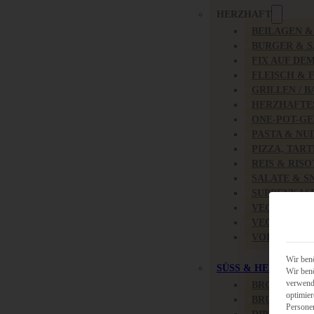
HERZHAFT
BEILAGEN 
BURGER & 
FIX AUF DE
FLEISCH & 
GRILLEN / 
HERZHAFTE
ONE-POT-GE
PASTA & NU
PIZZA, TAR
REIS & RIS
SALATE & S
SUPPENKAS
VEGAN HER
VEGETARIS
VORSPEISEN
Wir benö
SÜSS & HERZHAFT
Wir benö
verwende
BROTAUFST
optimier
BRUNCH & 
Persone