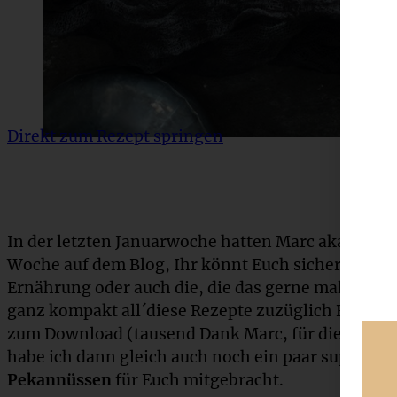
Direkt zum Rezept springen
In der letzten Januarwoche hatten Marc aka
Baket
Woche auf dem Blog, Ihr könnt Euch sicher erinne
Ernährung oder auch die, die das gerne mal auspr
ganz kompakt all´diese Rezepte zuzüglich Bonusr
zum Download (tausend Dank Marc, für diese Arbei
habe ich dann gleich auch noch ein paar super lec
Pekannüssen
für Euch mitgebracht.