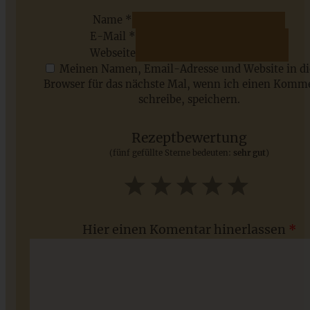
Name *
E-Mail *
ZUM BEITRAG
Webseite
Meinen Namen, Email-Adresse und Website in d
Browser für das nächste Mal, wenn ich einen Komm
schreibe, speichern.
Saisonale Rezepte im Juli - meine 7 sommerlichen
Lieblinge, die Ihr jetzt unbedingt ausprobieren solltet
Rezeptbewertung
(fünf gefüllte Sterne bedeuten:
sehr gut
)
ZUM BEITRAG
1
2
3
4
5
Star
Stars
Stars
Stars
Stars
Hier einen Komentar hinerlassen
*