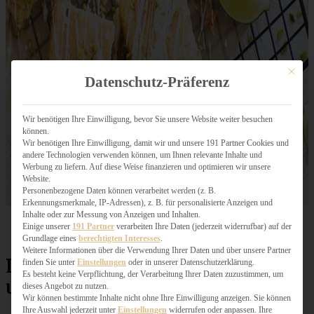
Mit dies
Datenschutz-Präferenz
Wir benötigen Ihre Einwilligung, bevor Sie unsere Website weiter besuchen
können.
Wir benötigen Ihre Einwilligung, damit wir und unsere 191 Partner Cookies und
andere Technologien verwenden können, um Ihnen relevante Inhalte und
Werbung zu liefern. Auf diese Weise finanzieren und optimieren wir unsere
Website.
Personenbezogene Daten können verarbeitet werden (z. B.
Erkennungsmerkmale, IP-Adressen), z. B. für personalisierte Anzeigen und
Inhalte oder zur Messung von Anzeigen und Inhalten.
Einige unserer
191 Partner
verarbeiten Ihre Daten (jederzeit widerrufbar) auf der
Grundlage eines
berechtigten Interesses
.
Weitere Informationen über die Verwendung Ihrer Daten und über unsere Partner
Limetten-Blondies mit Kokos
finden Sie unter
Einstellungen
oder in unserer Datenschutzerklärung.
Es besteht keine Verpflichtung, der Verarbeitung Ihrer Daten zuzustimmen, um
und Pistazie
dieses Angebot zu nutzen.
Wir können bestimmte Inhalte nicht ohne Ihre Einwilligung anzeigen. Sie können
Ihre Auswahl jederzeit unter
Einstellungen
widerrufen oder anpassen. Ihre