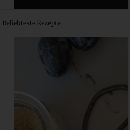
Beliebteste Rezepte
Weltbester veganer Schokoladenpudding wie von Oma
ZUM BEITRAG