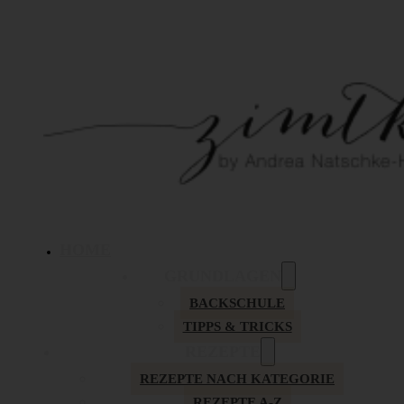
HOME
GRUNDLAGEN
BACKSCHULE
TIPPS & TRICKS
REZEPTE
REZEPTE NACH KATEGORIE
REZEPTE A-Z