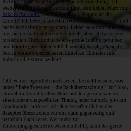
Richtig: “Bake Together – die Backüberraschung” ist
wieder auf dem Blog, zusammen mit dem lieben Marc von
Bake to the roots.
Das Thema dieses Monats ist die
Limette! Ich liebe ja Limetten (vor allem im Mojito :) ) und
backe wahnsinnig gerne damit. Leider bekommt man sie
hier bei uns sehr selten unbehandelt, aber ich hatte jetzt
tatsächlich Glück und habe eine große Ladung gefunden
und konnte ganz unbedenklich sowohl Schale, als auch
Saft in meine super leckeren Limetten-Blondies mit
Kokos und Pistazie packen!
Gibt es hier eigentlich noch Leser, die nicht wissen, was
unser “Bake Together – die Backüberraschung” ist? Also,
einmal im Monat backen Marc und ich gemeinsam zu
einem zuvor ausgewählten Thema, jeder für sich, 500 km
voneinander entfernt. Mit dem Veröffentlichen des
Rezeptes überraschen wir uns dann gegenseitig und
natürlich Euch Leser. Wer mehr zur
Entstehungsgeschichte wissen möchte, kann das gerne