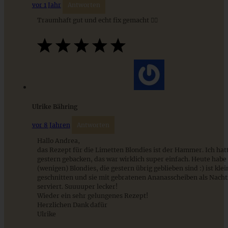
vor 1 Jahr
Antworten
Traumhaft gut und echt fix gemacht 👍🏻
Saftiger Schokoladenkuchen mit Rote Bete
Ulrike Bähring
vor 8 Jahren
Antworten
ZUM BEITRAG
Hallo Andrea,
das Rezept für die Limetten Blondies ist der Hammer. Ich hatt
gestern gebacken, das war wirklich super einfach. Heute habe 
(wenigen) Blondies, die gestern übrig geblieben sind :) ist kle
geschnitten und sie mit gebratenen Ananasscheiben als Nacht
9 saisonale Rezepte im August – die besten Ideen mit Obst
serviert. Suuuuper lecker!
& Gemüse der Saison
Wieder ein sehr gelungenes Rezept!
Herzlichen Dank dafür
Ulrike
ZUM BEITRAG