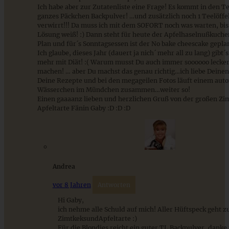
Cremiges Lemon Posset - die einfachste Zitronencreme in
Ich habe aber zur Zutatenliste eine Frage! Es kommt in den Te
nur 10 Minuten
ganzes Päckchen Backpulver! …und zusätzlich noch 1 Teelöffel
verwirrt!!! Da muss ich mit dem SOFORT noch was warten, bis 
Lösung weiß! :) Dann steht für heute der Apfelhaselnußkuch
Plan und für´s Sonntagsessen ist der No bake cheescake geplan
ZUM BEITRAG
Ich glaube, dieses Jahr (dauert ja nich´ mehr all zu lang) gibt´
mehr mit Diät! :( Warum musst Du auch immer soooooo lecke
machen! … aber Du machst das genau richtig…ich liebe Deinen
Deine Rezepte und bei den megageilen Fotos läuft einem aut
Wässerchen im Mündchen zusammen…weiter so!
Einen gaaaanz lieben und herzlichen Gruß von der großen Zi
Apfeltarte Fänin Gaby :D :D :D
Andrea
vor 8 Jahren
Antworten
White Chocolate-Blondies mit Erdbeeren und Pistazien
Hi Gaby,
ich nehme alle Schuld auf mich! Aller Hüftspeck geht z
ZimtkeksundApfeltarte :)
Für die Blondies reicht ein guter TL Backpulver, danke