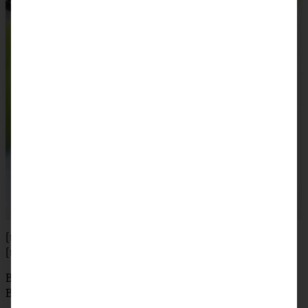
[tabs]
[tab title=”Zubereitung”]
Backofen auf 180 °C (160 °C Umluft) vorheizen und
Backform 24 X 24 cm mit einem Backpapier auslegen.