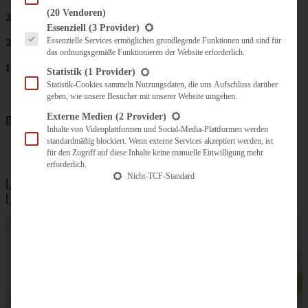
(20 Vendoren)
2 EL Sahne
Es folgt eine Liste der Service-Gruppen, für die eine Einwilligung erteilt werden kann.
Essenziell
(3 Provider)
Essenzielle Services ermöglichen grundlegende Funktionen und sind für
2 EL Limettensaft
das ordnungsgemäße Funktionieren der Website erforderlich.
100 – 150 g Puderzucker
Statistik
(1 Provider)
Statistik-Cookies sammeln Nutzungsdaten, die uns Aufschluss darüber
geben, wie unsere Besucher mit unserer Website umgehen.
Externe Medien
(2 Provider)
gehackte Pistazien zum Bestreuen
Inhalte von Videoplattformen und Social-Media-Plattformen werden
standardmäßig blockiert. Wenn externe Services akzeptiert werden, ist
für den Zugriff auf diese Inhalte keine manuelle Einwilligung mehr
erforderlich.
Nicht-TCF-Standard
[/tab]
[/tabs]