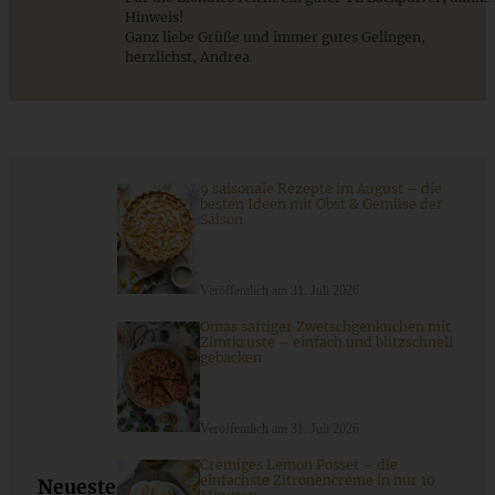
Hinweis!
ZUM BEITRAG
Ganz liebe Grüße und immer gutes Gelingen,
herzlichst, Andrea
Stracciatella-Quarkcreme mit Kirschgrütze - einfaches
Dessert im Glas
9 saisonale Rezepte im August – die
besten Ideen mit Obst & Gemüse der
Saison
ZUM BEITRAG
Veröffentlich am 31. Juli 2026
Omas saftiger Zwetschgenkuchen mit
Zimtkruste – einfach und blitzschnell
gebacken
Veröffentlich am 31. Juli 2026
Cremiges Lemon Posset – die
einfachste Zitronencreme in nur 10
Neueste