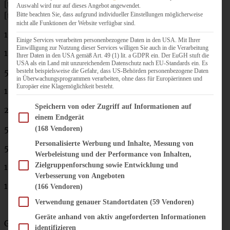
[tabs]
Auswahl wird nur auf dieses Angebot angewendet.
[tab title=”Zutaten”]
Bitte beachten Sie, dass aufgrund individueller Einstellungen möglicherweise
nicht alle Funktionen der Website verfügbar sind.
100 g weiße Schokolade gehackt
Einige Services verarbeiten personenbezogene Daten in den USA. Mit Ihrer
Einwilligung zur Nutzung dieser Services willigen Sie auch in die Verarbeitung
100 g weiche Butter
Ihrer Daten in den USA gemäß Art. 49 (1) lit. a GDPR ein. Der EuGH stuft die
USA als ein Land mit unzureichendem Datenschutz nach EU-Standards ein. Es
besteht beispielsweise die Gefahr, dass US-Behörden personenbezogene Daten
50 g Zucker
in Überwachungsprogrammen verarbeiten, ohne dass für Europäerinnen und
Europäer eine Klagemöglichkeit besteht.
100 g Mehl
Im Folgenden finden Sie eine Liste der Zwecke des IAB Transparency and Consent Fram
Speichern von oder Zugriff auf Informationen auf
2 Eier
einem Endgerät
50g Kokosflocken
(168 Vendoren)
Personalisierte Werbung und Inhalte, Messung von
50 g gehackte Pistazien
Werbeleistung und der Performance von Inhalten,
Zielgruppenforschung sowie Entwicklung und
1 Saft und Abrieb einer BioLimette
Verbesserung von Angeboten
1 geh. TL Backpulver
(166 Vendoren)
Verwendung genauer Standortdaten
(59 Vendoren)
Geräte anhand von aktiv angeforderten Informationen
Guss:
identifizieren