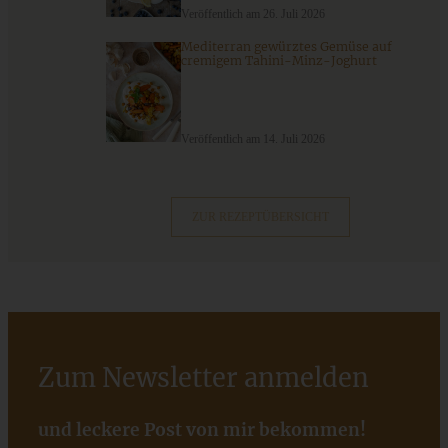
Erdbeer-Kokos-Dessert im Glas – Erdbeer-Kokos-Trifle
Veröffentlich am 26. Juli 2026
Mediterran gewürztes Gemüse auf
cremigem Tahini-Minz-Joghurt
ZUM BEITRAG
Veröffentlich am 14. Juli 2026
Mediterran gewürztes Gemüse auf cremigem Tahini-
Minz-Joghurt
ZUR REZEPTÜBERSICHT
ZUM BEITRAG
Zum Newsletter anmelden
und leckere Post von mir bekommen!