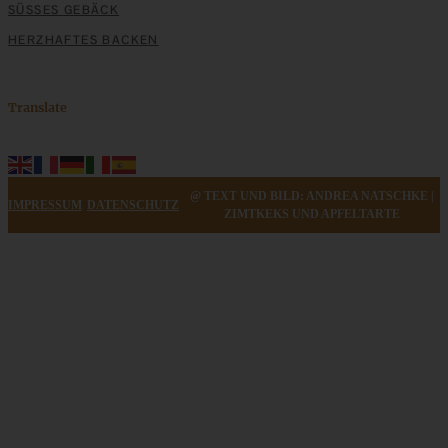
SÜSSES GEBÄCK
ZUM BEITRAG
HERZHAFTES BACKEN
Translate
@ TEXT UND BILD: ANDREA NATSCHKE |
IMPRESSUM
DATENSCHUTZ
ZIMTKEKS UND APFELTARTE
Ice Cream Baby! Cherry-Chocolate-Cocos-Icecream …
Yeah!!!
ZUM BEITRAG