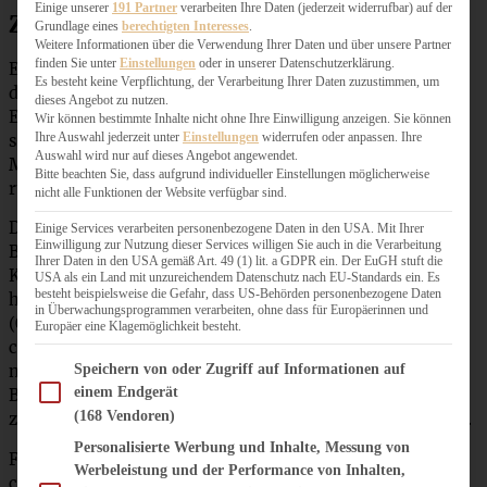
Einige unserer
191 Partner
verarbeiten Ihre Daten (jederzeit widerrufbar) auf der
Zubereitung für Kokos-Macarons
Grundlage eines
berechtigten Interesses
.
Weitere Informationen über die Verwendung Ihrer Daten und über unsere Partner
finden Sie unter
Einstellungen
oder in unserer Datenschutzerklärung.
Ein Backblech mit Backpapier auslegen. Die Mandeln mit
Es besteht keine Verpflichtung, der Verarbeitung Ihrer Daten zuzustimmen, um
dem Puderzucker im Blitzhacker noch feiner mahlen. Das
dieses Angebot zu nutzen.
Eiweiß mit dem Salz und dem Feinstzucker sehr steif
Wir können bestimmte Inhalte nicht ohne Ihre Einwilligung anzeigen. Sie können
Ihre Auswahl jederzeit unter
Einstellungen
widerrufen oder anpassen. Ihre
schlagen. In einer großen Schüssel nun die Puderzucker-
Auswahl wird nur auf dieses Angebot angewendet.
Mandelmischung vorsichtig unterheben und so lange
Bitte beachten Sie, dass aufgrund individueller Einstellungen möglicherweise
rühren, bis eine glänzende, glatte Masse entsteht.
nicht alle Funktionen der Website verfügbar sind.
Die Masse in einen Spritzbeutel füllen und auf das
Einige Services verarbeiten personenbezogene Daten in den USA. Mit Ihrer
Einwilligung zur Nutzung dieser Services willigen Sie auch in die Verarbeitung
Backblech ca. 2 Euro große Tupfen machen. Mit etwas
Ihrer Daten in den USA gemäß Art. 49 (1) lit. a GDPR ein. Der EuGH stuft die
Kokosflocken bestreuen. Das Ganze für mindestens eine
USA als ein Land mit unzureichendem Datenschutz nach EU-Standards ein. Es
besteht beispielsweise die Gefahr, dass US-Behörden personenbezogene Daten
halbe Stunde antrocknen lassen. Den Backofen auf 140 °C
in Überwachungsprogrammen verarbeiten, ohne dass für Europäerinnen und
(Ober- und Unterhitze) vorheizen. Die Macarons nun für
Europäer eine Klagemöglichkeit besteht.
ca. 12 Minuten backen. Bitte im Auge behalten, damit sie
Im Folgenden finden Sie eine Liste der Zwecke des IAB Transparency and Consent Fram
Speichern von oder Zugriff auf Informationen auf
nicht zu dunkel werden! Aus dem Ofen nehmen und das
einem Endgerät
Backpapier gleich auf eine angefeuchtete Arbeitsfläche
(168 Vendoren)
ziehen, dann lösen sie sich nach dem Abkühlen besser ab.
Personalisierte Werbung und Inhalte, Messung von
Für die Füllung die Butter mit dem Puderzucker ganz
Werbeleistung und der Performance von Inhalten,
cremig aufschlagen. Die Kokosraspel im Blitzhacker auch