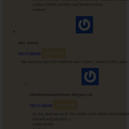
Liebste Grüße an Dich und Deine Socken
Andrea
ZUM BEITRAG
Ann-Katrin
vor 13 Jahren
Antworten
Die sehen ja herrlich exotisch aus! Lecker ! Liebe Grüße, Ann
Zimtkeksundapfeltarte.blogspot.de
M&M-Cookies mit Haferflocken
vor 13 Jahren
Antworten
Ja, das sind sie auch! Nur leider sind solche Köstlichke
schnell aufgefuttert :)
Liebe Grüße
ZUM BEITRAG