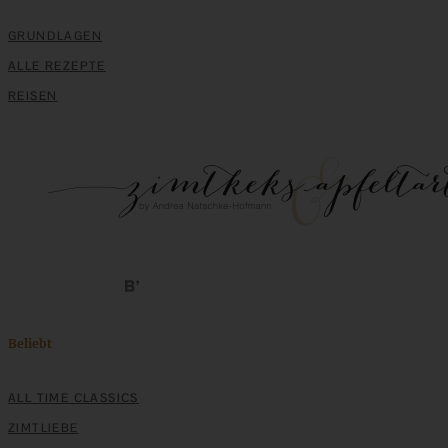
GRUNDLAGEN
ALLE REZEPTE
REISEN
Vegane Dattel-Schoko-Kugeln – raw und glutenfrei
ZUM BEITRAG
Beliebt
Einfache Sauerteigbrötchen mit Leinsamen - knusprig,
ALL TIME CLASSICS
saftig und gelingsicher
ZIMTLIEBE