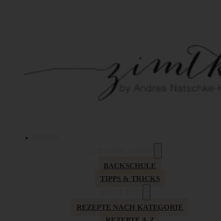
HOME
GRUNDLAGEN
BACKSCHULE
TIPPS & TRICKS
REZEPTE
REZEPTE NACH KATEGORIE
REZEPTE A-Z