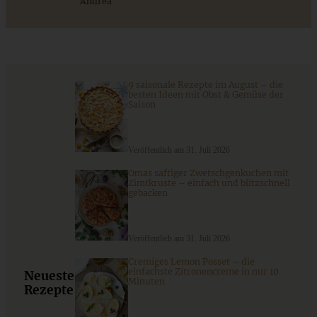
Andrea
Stracciatella-Quarkcreme mit Kirschgrütze - einfaches
Dessert im Glas
9 saisonale Rezepte im August – die
besten Ideen mit Obst & Gemüse der
Saison
ZUM BEITRAG
Veröffentlich am 31. Juli 2026
Omas saftiger Zwetschgenkuchen mit
Zimtkruste – einfach und blitzschnell
gebacken
Veröffentlich am 31. Juli 2026
Cremiges Lemon Posset – die
einfachste Zitronencreme in nur 10
Neueste
Minuten
Rezepte