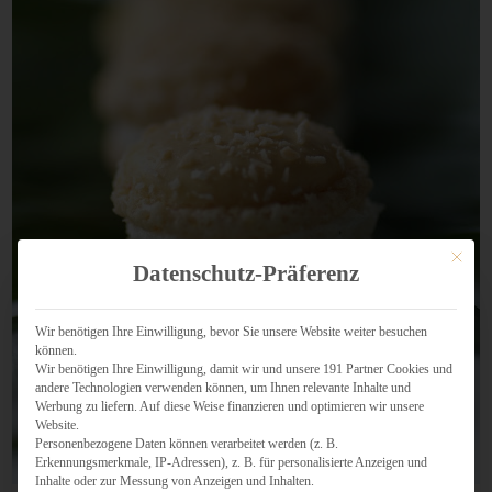
Mit dies
Datenschutz-Präferenz
Wir benötigen Ihre Einwilligung, bevor Sie unsere Website weiter besuchen
können.
Wir benötigen Ihre Einwilligung, damit wir und unsere 191 Partner Cookies und
andere Technologien verwenden können, um Ihnen relevante Inhalte und
Werbung zu liefern. Auf diese Weise finanzieren und optimieren wir unsere
Website.
Personenbezogene Daten können verarbeitet werden (z. B.
Erkennungsmerkmale, IP-Adressen), z. B. für personalisierte Anzeigen und
Inhalte oder zur Messung von Anzeigen und Inhalten.