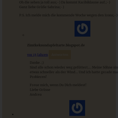
Oh die sehen ja toll aus;-) Da kommt Karibiklaune auf.;-)
Ganz liebe Grüße Sabrina;-)
P.S. Ich melde mich die kommende Woche wegen den Icons;-)
Millionaires Shortbread – Millionärsschnitten
Zimtkeksundapfeltarte.blogspot.de
vor 13 Jahren
Antworten
ZUM BEITRAG
Danke. ;)
Sind alle schon wieder weg gefüttert…. Meine Söhne sin
etwas schneller als der Wind… Und ich hatte gerade ma
Probieren!
Freue mich, wenn Du Dich meldest!
9 saisonale Rezepte im August – die besten Ideen mit Obst
Liebe Grüsse
& Gemüse der Saison
Andrea
ZUM BEITRAG