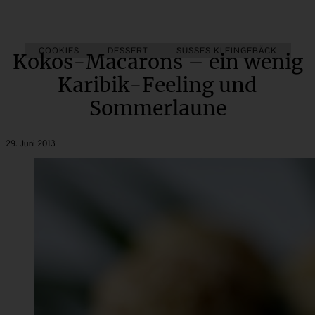
COOKIES
DESSERT
SÜSSES KLEINGEBÄCK
Kokos-Macarons – ein wenig
Karibik-Feeling und
Sommerlaune
29. Juni 2013