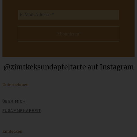
Apfelküchlein / Apfelbeignets mit Zabaione – genussvoller
Abend in Rheinland-Pfalz
ZUM BEITRAG
@zimtkeksundapfeltarte auf Instagram
Unternehmen
Schweizer Wurstsalat mit Käse - einfach, würzig und in 15
Minuten auf dem Tisch!
ÜBER MICH
ZUSAMMENARBEIT
ZUM BEITRAG
Entdecken