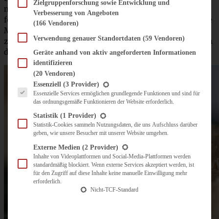
Zielgruppenforschung sowie Entwicklung und
nochmals kleiner hacken, zu der Buttercreme geben. Die
Verbesserung von Angeboten
fertige Masse in einen Spritzbeutel füllen, jeweils auf eine
(166 Vendoren)
Macaronhälfte die Menge eines TL aufspritzen und eine
Verwendung genauer Standortdaten
(59 Vendoren)
zweite Hälfte darauf setzen. Noch kurz zum Festwerden in
den Kühlschrank, dann genießen.
Geräte anhand von aktiv angeforderten Informationen
identifizieren
(20 Vendoren)
Es folgt eine Liste der Service-Gruppen, für die eine Einwilligung erteilt werden kann.
Essenziell
(3 Provider)
Essenzielle Services ermöglichen grundlegende Funktionen und sind für
das ordnungsgemäße Funktionieren der Website erforderlich.
Statistik
(1 Provider)
Statistik-Cookies sammeln Nutzungsdaten, die uns Aufschluss darüber
geben, wie unsere Besucher mit unserer Website umgehen.
Externe Medien
(2 Provider)
Inhalte von Videoplattformen und Social-Media-Plattformen werden
standardmäßig blockiert. Wenn externe Services akzeptiert werden, ist
für den Zugriff auf diese Inhalte keine manuelle Einwilligung mehr
erforderlich.
Nicht-TCF-Standard