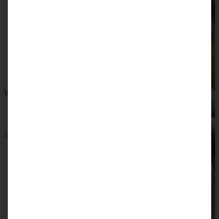
Veganer Kokos-Milchreis mit Apfelkompott
ZUM BEITRAG