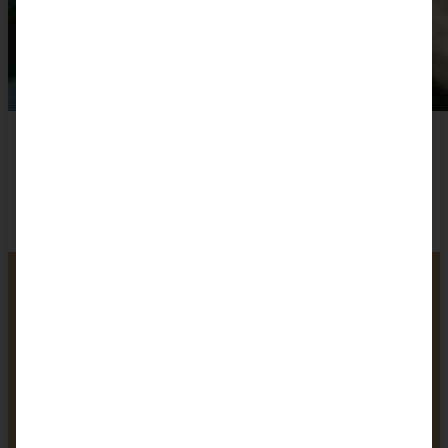
Kokos-Macarons – ein
wenig Karibik-Feeling
und Sommerlaune
1
2
3
4
5