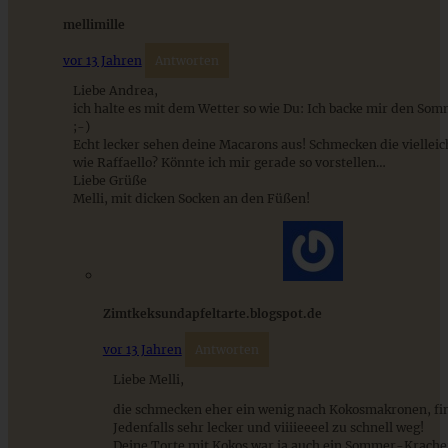
mellimille
vor 13 Jahren
Antworten
Liebe Andrea,
ich halte es mit dem Wetter so wie Du: Ich backe mir den Som
;-)
Echt lecker sehen deine Macarons aus! Schmecken die vielleic
wie Raffaello? Könnte ich mir gerade so vorstellen…
Liebe Grüße
Melli, mit dicken Socken an den Füßen!
Toller Snack: Vegane Carrot Cake Energy Balls
Zimtkeksundapfeltarte.blogspot.de
ZUM BEITRAG
vor 13 Jahren
Antworten
Liebe Melli,
die schmecken eher ein wenig nach Kokosmakronen, fi
Cremiges Lemon Posset - die einfachste Zitronencreme in
Jedenfalls sehr lecker und viiiieeeel zu schnell weg!
nur 10 Minuten
Deine Torte mit Kokos war ja auch ein Sommer-Kracher