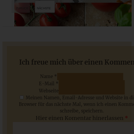
Würziger Bratapfel-Käsekuchen mit Zimtstreuseln
Ich freue mich über einen Kommen
Name *
E-Mail *
ZUM BEITRAG
Webseite
Meinen Namen, Email-Adresse und Website in d
Browser für das nächste Mal, wenn ich einen Komm
schreibe, speichern.
Saisonale Rezepte im Juli - meine 7 sommerlichen
Hier einen Komentar hinerlassen
*
Lieblinge, die Ihr jetzt unbedingt ausprobieren solltet