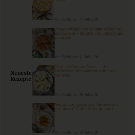
ZUM BEITRAG
Veröffentlich am 31. Juli 2026
Omas saftiger Zwetschgenkuchen mit
Zimtkruste – einfach und blitzschnell
gebacken
9 saisonale Rezepte im August – die besten Ideen mit Obst
& Gemüse der Saison
Veröffentlich am 31. Juli 2026
ZUM BEITRAG
Cremiges Lemon Posset – die
einfachste Zitronencreme in nur 10
Neueste
Minuten
Rezepte
Veröffentlich am 26. Juli 2026
Mediterran gewürztes Gemüse auf
cremigem Tahini-Minz-Joghurt
Veröffentlich am 14. Juli 2026