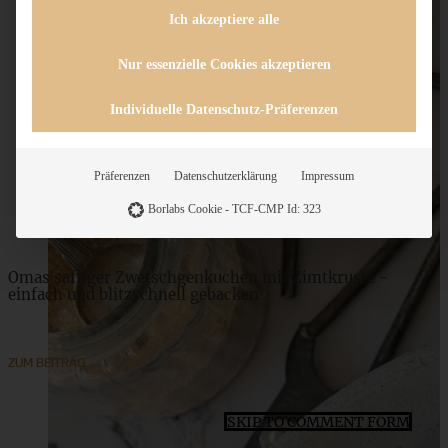
Ich akzeptiere alle
Nur essenzielle Cookies akzeptieren
Cheesecake Streusel Pie mit Erdbeeren und Rhabarber
Individuelle Datenschutz-Präferenzen
Präferenzen
Datenschutzerklärung
Impressum
ZUM BEITRAG
Borlabs Cookie - TCF-CMP Id: 323
Omas saftiger Zwetschgenkuchen mit Zimtkruste -
einfach und blitzschnell gebacken
ZUM BEITRAG
SKIP TO COMMENT FORM