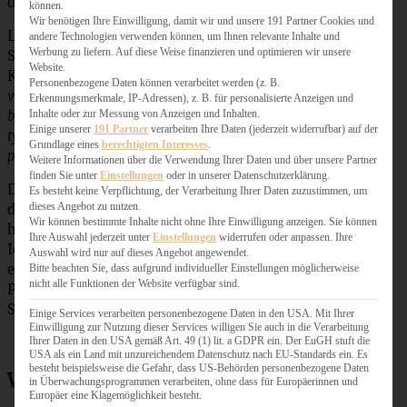
durch Frischkäse, Mascarpone oder Ricotta ersetzen.
können.
Wir benötigen Ihre Einwilligung, damit wir und unsere 191 Partner Cookies und
Luftig wird der Käsekuchen, wenn man das Eiweiß zu
andere Technologien verwenden können, um Ihnen relevante Inhalte und
Werbung zu liefern. Auf diese Weise finanzieren und optimieren wir unsere
Schnee schlägt und dann ganz vorsichtig unter die
Website.
Käsemasse hebt.
Allerdings aufgepasst:
Wenn Eischnee
Personenbezogene Daten können verarbeitet werden (z. B.
verarbeitet wird, geht die Masse stärker auf und zieht sich
Erkennungsmerkmale, IP-Adressen), z. B. für personalisierte Anzeigen und
Inhalte oder zur Messung von Anzeigen und Inhalten.
beim Abkühlen mehr zusammen. Das Zusammenfallen ist
Einige unserer
191 Partner
verarbeiten Ihre Daten (jederzeit widerrufbar) auf der
typisch und lässt sich somit kaum vermeiden und kann
Grundlage eines
berechtigten Interesses
.
passieren, muss aber nicht!
Weitere Informationen über die Verwendung Ihrer Daten und über unsere Partner
finden Sie unter
Einstellungen
oder in unserer Datenschutzerklärung.
Die Quarkmasse benötigt auch immer ein wenig Bindung,
Es besteht keine Verpflichtung, der Verarbeitung Ihrer Daten zuzustimmen, um
dieses Angebot zu nutzen.
daher kommt in ganz vielen Rezepten der Einfachheit
Wir können bestimmte Inhalte nicht ohne Ihre Einwilligung anzeigen. Sie können
halber ein Päckchen Vanillepudding-Pulver mit hinein.
Ihre Auswahl jederzeit unter
Einstellungen
widerrufen oder anpassen. Ihre
Ich mag das nicht so wirklich, daher verwende ich immer
Auswahl wird nur auf dieses Angebot angewendet.
etwas Speisestärke und Vanille-Extrakt oder Vanille-
Bitte beachten Sie, dass aufgrund individueller Einstellungen möglicherweise
nicht alle Funktionen der Website verfügbar sind.
Paste. Man kann auch etwas gesiebtes Mehl als
Stabilisator verwenden.
Einige Services verarbeiten personenbezogene Daten in den USA. Mit Ihrer
Einwilligung zur Nutzung dieser Services willigen Sie auch in die Verarbeitung
Ihrer Daten in den USA gemäß Art. 49 (1) lit. a GDPR ein. Der EuGH stuft die
USA als ein Land mit unzureichendem Datenschutz nach EU-Standards ein. Es
besteht beispielsweise die Gefahr, dass US-Behörden personenbezogene Daten
Warum bekommt der Käsekuchen Risse?
in Überwachungsprogrammen verarbeiten, ohne dass für Europäerinnen und
Europäer eine Klagemöglichkeit besteht.