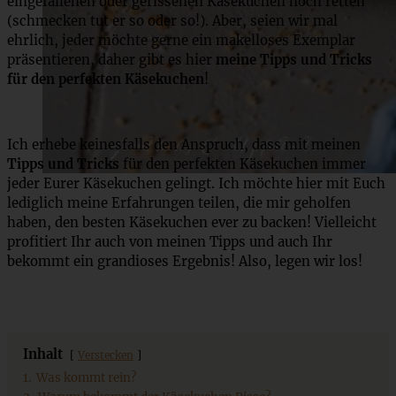
eingefallenen oder gerissenen Käsekuchen noch retten
(schmecken tut er so oder so!). Aber, seien wir mal
ehrlich, jeder möchte gerne ein makelloses Exemplar
präsentieren, daher gibt es hier
meine Tipps und Tricks
für den perfekten Käsekuchen
!
Ich erhebe keinesfalls den Anspruch, dass mit meinen
Tipps und Tricks
für den perfekten Käsekuchen immer
jeder Eurer Käsekuchen gelingt. Ich möchte hier mit Euch
lediglich meine Erfahrungen teilen, die mir geholfen
haben, den besten Käsekuchen ever zu backen! Vielleicht
profitiert Ihr auch von meinen Tipps und auch Ihr
bekommt ein grandioses Ergebnis! Also, legen wir los!
Inhalt
Verstecken
1.
Was kommt rein?