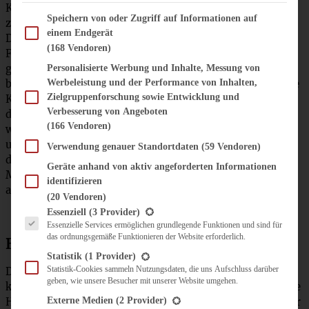
Käsekuchen bekommt Risse, wenn sich die Quarkmasse
Im Folgenden finden Sie eine Liste der Zwecke des IAB Transparency and Consent Fram
Speichern von oder Zugriff auf Informationen auf
zu stark ausdehnt. Diese Ausdehnung entsteht durch
einem Endgerät
Dampfbildung, denn in der Quarkmasse ist eine Menge
(168 Vendoren)
Feuchtigkeit enthalten. Wenn der Käsekuchen bei zu
großer Hitze gebacken wird, dehnt sich die Masse
Personalisierte Werbung und Inhalte, Messung von
besonders stark aus. Außerdem entstehen Risse, wenn die
Werbeleistung und der Performance von Inhalten,
Zielgruppenforschung sowie Entwicklung und
Käsemasse am Rand der Backform fest gebacken ist und
Verbesserung von Angeboten
der Dampf nicht entweichen kann. Deswegen ist es
(166 Vendoren)
wichtig, die Form immer ganz besonders gut einzufetten
und hilfreich ist es auch, den Rand nach etwa der Hälfte
Verwendung genauer Standortdaten
(59 Vendoren)
der Backzeit ganz vorsichtig mit einem sehr scharfen
Geräte anhand von aktiv angeforderten Informationen
Messer vom Rand lösen. Ihr könnt selbstverständlich
identifizieren
auch Backpapier verwenden!
(20 Vendoren)
Es folgt eine Liste der Service-Gruppen, für die eine Einwilligung erteilt werden kann.
Essenziell
(3 Provider)
Essenzielle Services ermöglichen grundlegende Funktionen und sind für
das ordnungsgemäße Funktionieren der Website erforderlich.
Backtemperatur und das Abkühlen
Statistik
(1 Provider)
Statistik-Cookies sammeln Nutzungsdaten, die uns Aufschluss darüber
Die Backtemperatur bei einem Käsekuchen sollte
geben, wie unsere Besucher mit unserer Website umgehen.
keinesfalls 175 °C übersteigen, denn er mag keine zu hohe
Hitze. Lieber bei niedrigerer Temperatur backen und dafür
Externe Medien
(2 Provider)