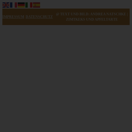
Minz-Joghurt
@ TEXT UND BILD: ANDREA NATSCHKE |
IMPRESSUM
DATENSCHUTZ
ZIMTKEKS UND APFELTARTE
ZUM BEITRAG
Cremiger Eierlikör Käsekuchen nach Omas Rezept