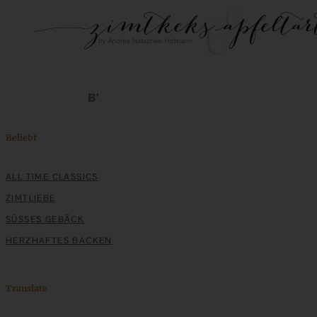
Beliebt
ALL TIME CLASSICS
Der beste Ricotta Käsekuchen ohne Boden – Italian
ZIMTLIEBE
Ricotta Cheesecake
SÜSSES GEBÄCK
HERZHAFTES BACKEN
ZUM BEITRAG
Translate
Mediterran gewürztes Gemüse auf cremigem Tahini-