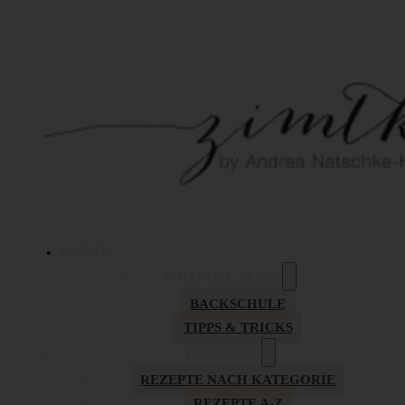
HOME
GRUNDLAGEN
BACKSCHULE
TIPPS & TRICKS
REZEPTE
REZEPTE NACH KATEGORIE
REZEPTE A-Z