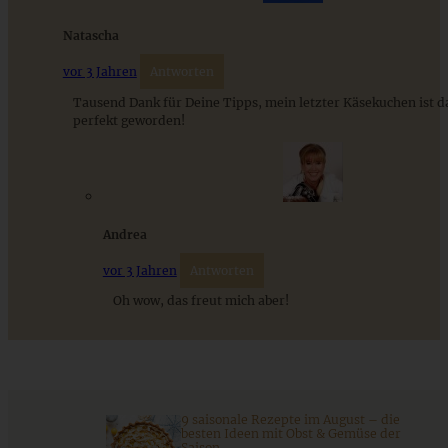
Das beste Rezept für Omas lockeren und buttrigen
Natascha
Streuselkuchen - ganz einfach
vor 3 Jahren
Antworten
Tausend Dank für Deine Tipps, mein letzter Käsekuchen ist d
ZUM BEITRAG
perfekt geworden!
Andrea
vor 3 Jahren
Antworten
Oh wow, das freut mich aber!
No bake Cheesecake mit Rhabarber Curd
9 saisonale Rezepte im August – die
besten Ideen mit Obst & Gemüse der
Saison