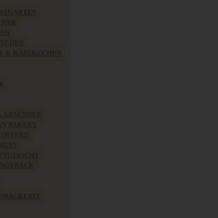
BSTGARTEN
THER
HEN
ÖTCHEN
E & KÄSEKUCHEN
K
& GESÜNDER
AN BAKERY
 OSTERN
IGES
PTGERICHT
INGEBÄCK
SBÄCKEREI