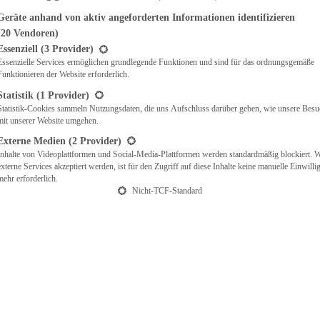
Geräte anhand von aktiv angeforderten Informationen identifizieren
(20 Vendoren)
t eine Liste der Service-Gruppen, für die eine Einwilligung erteilt werden ka
Essenziell
(3 Provider)
Essenzielle Services ermöglichen grundlegende Funktionen und sind für das ordnungsgemäße
Funktionieren der Website erforderlich.
Statistik
(1 Provider)
Statistik-Cookies sammeln Nutzungsdaten, die uns Aufschluss darüber geben, wie unsere Besu
mit unserer Website umgehen.
Externe Medien
(2 Provider)
Inhalte von Videoplattformen und Social-Media-Plattformen werden standardmäßig blockiert. 
externe Services akzeptiert werden, ist für den Zugriff auf diese Inhalte keine manuelle Einwill
mehr erforderlich.
Nicht-TCF-Standard