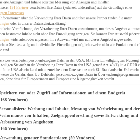
EN, CHUTNEYS
isierte Anzeigen und Inhalte oder zur Messung von Anzeigen und Inhalten.
BLINGSESSEN
unserer
191 Partner
verarbeiten Ihre Daten (jederzeit widerrufbar) auf der Grundlage eines
igten Interesses
.
SCHENKE
Informationen über die Verwendung Ihrer Daten und über unsere Partner finden Sie unter
PTE
lungen
oder in unserer Datenschutzerklärung.
 PIES
ht keine Verpflichtung, der Verarbeitung Ihrer Daten zuzustimmen, um dieses Angebot zu nutz
en bestimmte Inhalte nicht ohne Ihre Einwilligung anzeigen. Sie können Ihre Auswahl jederzei
lungen
widerrufen oder anpassen. Ihre Auswahl wird nur auf dieses Angebot angewendet.
achten Sie, dass aufgrund individueller Einstellungen möglicherweise nicht alle Funktionen der
r sind.
ERWEGS
ervices verarbeiten personenbezogene Daten in den USA. Mit Ihrer Einwilligung zur Nutzung 
 willigen Sie auch in die Verarbeitung Ihrer Daten in den USA gemäß Art. 49 (1) lit. a GDPR e
uft die USA als ein Land mit unzureichendem Datenschutz nach EU-Standards ein. Es besteht
Suche
lsweise die Gefahr, dass US-Behörden personenbezogene Daten in Überwachungsprogrammen
ten, ohne dass für Europäerinnen und Europäer eine Klagemöglichkeit besteht.
genden finden Sie eine Liste der Zwecke des IAB Transparency and Consent Fr
Speichern von oder Zugriff auf Informationen auf einem Endgerät
(168 Vendoren)
Personalisierte Werbung und Inhalte, Messung von Werbeleistung und der
ÄCKEREI
äsekuchen mit
Performance von Inhalten, Zielgruppenforschung sowie Entwicklung und
Verbesserung von Angeboten
eln
(166 Vendoren)
Verwendung genauer Standortdaten
(59 Vendoren)