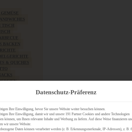
& GEMÜSE
SANDWICHES
M TISCH
FISCH
BARBECUE
S BACKEN
RICHTE
DELGERICHTE
TES & QUICHES
OTTO
NACKS
PEREIEN
ZHAFT
Datenschutz-Präferenz
CHES
tigen Ihre Einwilligung, bevor Sie unsere Website weiter besuchen können.
tigen Ihre Einwilligung, damit wir und unsere 191 Partner Cookies und andere Technologien
n können, um Ihnen relevante Inhalte und Werbung zu liefern. Auf diese Weise finanzieren u
RICH
en wir unsere Website.
FRÜHSTÜCK
nbezogene Daten können verarbeitet werden (z. B. Erkennungsmerkmale, IP-Adressen), z. B. f