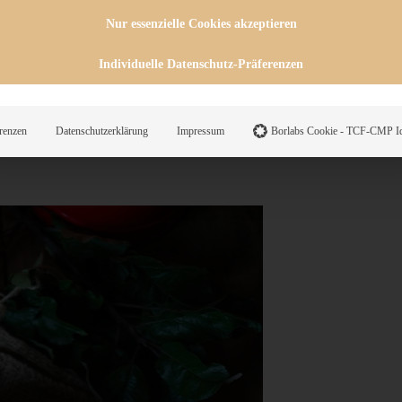
 einfach so ein Geruch aus der
Nur essenzielle Cookies akzeptieren
rbindung mit einem Käsekuchen
acht Euch in die Küche und dann
Individuelle Datenschutz-Präferenzen
 schon ein Stück davon lauwarm
renzen
Datenschutzerklärung
Impressum
Borlabs Cookie - TCF-CMP Id