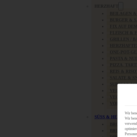
HERZHAFT
BEILAGEN 
BURGER & 
FIX AUF DE
FLEISCH & 
GRILLEN / 
HERZHAFTE
ONE-POT-GE
PASTA & NU
PIZZA, TAR
REIS & RIS
SALATE & S
SUPPENKAS
VEGAN HER
VEGETARIS
VORSPEISEN
Wir benö
SÜSS & HERZHAFT
Wir benö
verwende
BROTAUFST
optimier
BRUNCH & 
Persone