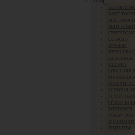
SÜSS
AUS DEM O
BAKE TOGE
BLECHKUC
BROT & BR
CHEESECAK
COOKIES
DESSERT
HEFEGEBÄC
KLASSIKER
KUCHEN
LOW CARB 
MY AMERIC
REZEPTE ZU
SCHOKOLAD
SÜSSES HAU
SÜSSES KLE
TÖRTCHEN
VEGAN SÜSS
WEIHNACHT
ZIMTLIEBE