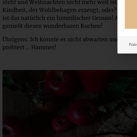
steht und Weihnachten nicht mehr weit ist. Das ist
Kindheit, der Wohlbehagen erzeugt, oder? In Ve
ist das natürlich ein himmlischer Genuss! Also, m
genießt diesen wunderbaren Kuchen!
Übrigens: Ich konnte es nicht abwarten und habe
Präfe
probiert … Hammer!