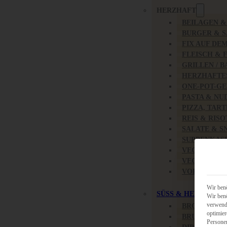
HERZHAFT
BEILAGEN 
BURGER & 
FIX AUF DE
FLEISCH & 
GRILLEN / 
HERZHAFTE
ONE-POT-GE
PASTA & NU
PIZZA, TAR
REIS & RIS
SALATE & S
SUPPENKAS
VEGAN HER
VEGETARIS
VORSPEISEN
Wir benö
SÜSS & HERZHAFT
Wir benö
verwende
BROTAUFST
optimier
BRUNCH & 
Persone