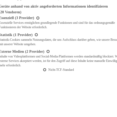
Geräte anhand von aktiv angeforderten Informationen identifizieren
(20 Vendoren)
t eine Liste der Service-Gruppen, für die eine Einwilligung erteilt werden ka
Essenziell
(3 Provider)
Essenzielle Services ermöglichen grundlegende Funktionen und sind für das ordnungsgemäße
Funktionieren der Website erforderlich.
Statistik
(1 Provider)
Statistik-Cookies sammeln Nutzungsdaten, die uns Aufschluss darüber geben, wie unsere Besu
mit unserer Website umgehen.
Externe Medien
(2 Provider)
Inhalte von Videoplattformen und Social-Media-Plattformen werden standardmäßig blockiert. 
externe Services akzeptiert werden, ist für den Zugriff auf diese Inhalte keine manuelle Einwill
mehr erforderlich.
Nicht-TCF-Standard