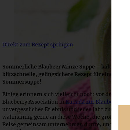
Direkt zum Rezept springen
Sommerliche Blaubeer Minze Suppe – kalt serviert
blitzschnelle, gelingsichere Rezept für eine ungla
Sommersuppe!
Einige erinnern sich vielleicht noch: vor drei Jah
Blueberry Association in
Kanada zur Blaubeerernt
unvergessliches Erlebnis und jedes Jahr zur Blaub
wahnsinnig gerne an diese Woche, die großartige
Reise gemeinsam unternehmen durfte, und die all