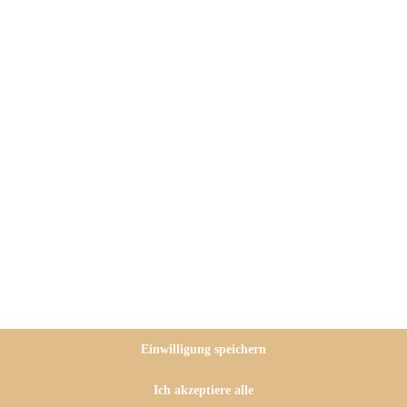
, super erfrischend – das
ublich fruchtige und leckere
ren war ich auf Einladung der Wild
e
… Das war ein für mich absolut
eersaison erinnere ich mich
Einwilligung speichern
n Menschen, mit denen ich diese
erköstlichsten Blaubeeren
Ich akzeptiere alle