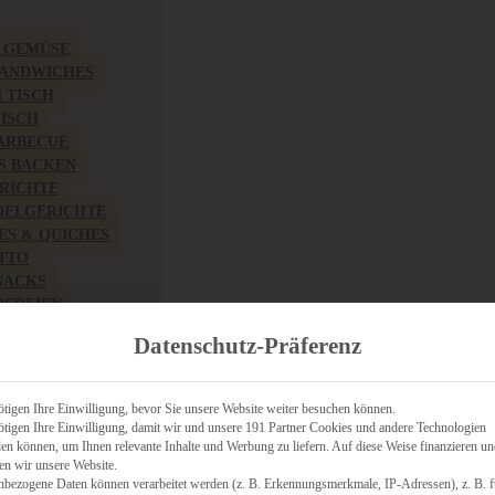
& GEMÜSE
SANDWICHES
M TISCH
FISCH
BARBECUE
S BACKEN
RICHTE
DELGERICHTE
TES & QUICHES
OTTO
NACKS
PEREIEN
ZHAFT
Datenschutz-Präferenz
CHES
tigen Ihre Einwilligung, bevor Sie unsere Website weiter besuchen können.
tigen Ihre Einwilligung, damit wir und unsere 191 Partner Cookies und andere Technologien
n können, um Ihnen relevante Inhalte und Werbung zu liefern. Auf diese Weise finanzieren u
RICH
en wir unsere Website.
FRÜHSTÜCK
nbezogene Daten können verarbeitet werden (z. B. Erkennungsmerkmale, IP-Adressen), z. B. f