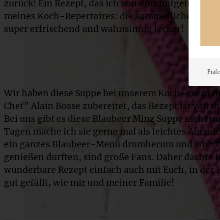
zurück! Ein Rezept, das ich von dort mitgebracht ha
meines Koch-Repertoires: die sommerliche Blaubee
super erfrischend und wahnsinnig lecker!
Präfe
Wir haben diese Suppe bei unserem Koch-Event mi
Chef” Alain Bosse zubereitet, das Rezept ist von i
Bei uns gibt es diese Blaubeer Minz Suppe nicht n
Tagen mache ich sie gerne mal als leichtes Abend
ein ganzes Blaubeer-Menü drumherum und wir und 
genießen durften, sind große Fans. Daher dachte ic
wunderbare Rezept einfach auch mit Euch, in der 
gut gefällt, wie mir und meiner Familie!