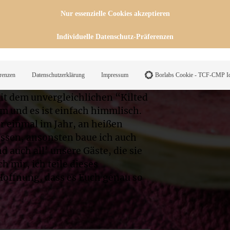
be, ist seither fester Bestandteil
Nur essenzielle Cookies akzeptieren
r Minze Suppe – kalt serviert,
Individuelle Datenschutz-Präferenzen
renzen
Datenschutzerklärung
Impressum
Borlabs Cookie - TCF-CMP Id
t dem unvergleichlichen “Kilted
hm und es ist einfach himmlisch.
ur einmal im Jahr, an heißen
essen, ansonsten baue ich auch
auch all’ unsere Gäste, die sie
h mir, ich teile dieses
Hoffnung, dass es Euch genau so