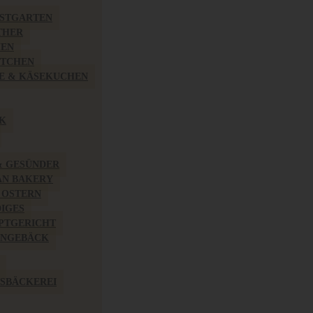
BSTGARTEN
THER
HEN
ÖTCHEN
E & KÄSEKUCHEN
K
& GESÜNDER
AN BAKERY
 OSTERN
IGES
PTGERICHT
INGEBÄCK
SBÄCKEREI