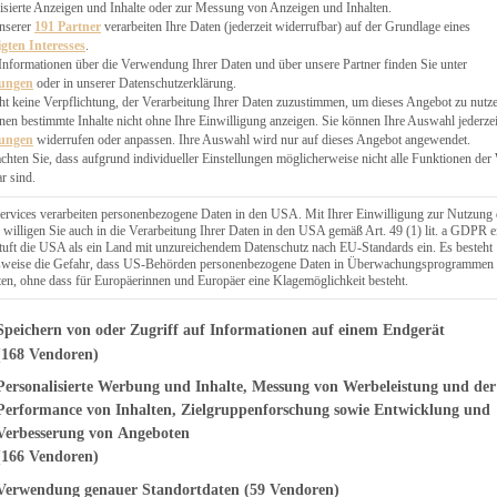
EN, CHUTNEYS
isierte Anzeigen und Inhalte oder zur Messung von Anzeigen und Inhalten.
BLINGSESSEN
unserer
191 Partner
verarbeiten Ihre Daten (jederzeit widerrufbar) auf der Grundlage eines
igten Interesses
.
SCHENKE
Informationen über die Verwendung Ihrer Daten und über unsere Partner finden Sie unter
PTE
lungen
oder in unserer Datenschutzerklärung.
 PIES
ht keine Verpflichtung, der Verarbeitung Ihrer Daten zuzustimmen, um dieses Angebot zu nutz
en bestimmte Inhalte nicht ohne Ihre Einwilligung anzeigen. Sie können Ihre Auswahl jederzei
lungen
widerrufen oder anpassen. Ihre Auswahl wird nur auf dieses Angebot angewendet.
achten Sie, dass aufgrund individueller Einstellungen möglicherweise nicht alle Funktionen der
r sind.
ERWEGS
ervices verarbeiten personenbezogene Daten in den USA. Mit Ihrer Einwilligung zur Nutzung 
 willigen Sie auch in die Verarbeitung Ihrer Daten in den USA gemäß Art. 49 (1) lit. a GDPR e
uft die USA als ein Land mit unzureichendem Datenschutz nach EU-Standards ein. Es besteht
Suche
lsweise die Gefahr, dass US-Behörden personenbezogene Daten in Überwachungsprogrammen
ten, ohne dass für Europäerinnen und Europäer eine Klagemöglichkeit besteht.
genden finden Sie eine Liste der Zwecke des IAB Transparency and Consent Fr
Speichern von oder Zugriff auf Informationen auf einem Endgerät
(168 Vendoren)
Personalisierte Werbung und Inhalte, Messung von Werbeleistung und der
 Minze Suppe –
Performance von Inhalten, Zielgruppenforschung sowie Entwicklung und
Verbesserung von Angeboten
 erfrischend
(166 Vendoren)
Verwendung genauer Standortdaten
(59 Vendoren)