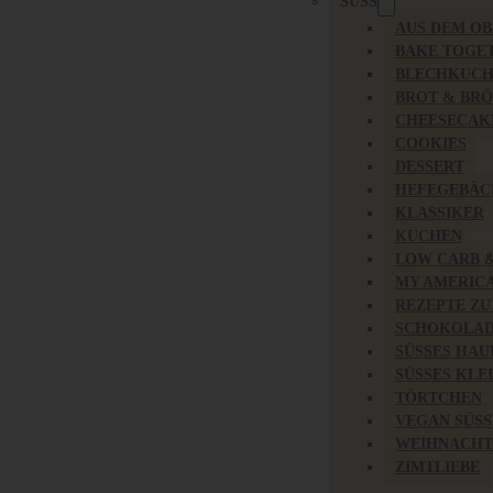
SÜSS
AUS DEM O
BAKE TOGE
BLECHKUC
BROT & BR
CHEESECAK
COOKIES
DESSERT
HEFEGEBÄC
KLASSIKER
KUCHEN
LOW CARB 
MY AMERIC
REZEPTE ZU
SCHOKOLAD
SÜSSES HAU
SÜSSES KLE
TÖRTCHEN
VEGAN SÜSS
WEIHNACHT
ZIMTLIEBE