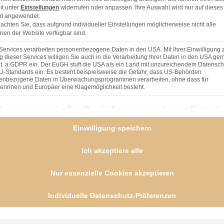
it unter
Einstellungen
widerrufen oder anpassen. Ihre Auswahl wird nur auf dieses
t angewendet.
eachten Sie, dass aufgrund individueller Einstellungen möglicherweise nicht alle
nen der Website verfügbar sind.
Services verarbeiten personenbezogene Daten in den USA. Mit Ihrer Einwilligung 
 dieser Services willigen Sie auch in die Verarbeitung Ihrer Daten in den USA gem
lit. a GDPR ein. Der EuGH stuft die USA als ein Land mit unzureichendem Datensch
U-Standards ein. Es besteht beispielsweise die Gefahr, dass US-Behörden
enbezogene Daten in Überwachungsprogrammen verarbeiten, ohne dass für
erinnen und Europäer eine Klagemöglichkeit besteht.
nden finden Sie eine Liste der Zwecke des IAB Transparency and Consent Framework (TCF), 
Speichern von oder Zugriff auf Informationen auf einem Endgerät
(168 Vendoren)
Einwilligung speichern
Personalisierte Werbung und Inhalte, Messung von Werbeleistun
der Performance von Inhalten, Zielgruppenforschung sowie
Ich akzeptiere alle
Entwicklung und Verbesserung von Angeboten
(166 Vendoren)
saft in einen Blender geben und ganz fein
Nur essenzielle Cookies akzeptieren
r verrühren, bis sie eben so vermischt ist.
Verwendung genauer Standortdaten
(59 Vendoren)
Geräte anhand von aktiv angeforderten Informationen identifizier
Individuelle Datenschutz-Präferenzen
ren mit Blaubeeren und einem Klecks Sahne
(20 Vendoren)
 eine Liste der Service-Gruppen, für die eine Einwilligung erteilt werden kann. Die erste Se
Essenziell
(3 Provider)