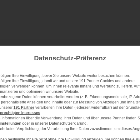
Datenschutz-Präferenz
 serviert, super erfrischend
ötigen Ihre Einwilligung, bevor Sie unsere Website weiter besuchen können.
ötigen Ihre Einwilligung, damit wir und unsere 191 Partner Cookies und andere
ogien verwenden können, um Ihnen relevante Inhalte und Werbung zu liefern. Auf
inanzieren und optimieren wir unsere Website.
enbezogene Daten können verarbeitet werden (z. B. Erkennungsmerkmale, IP-Adr
ür personalisierte Anzeigen und Inhalte oder zur Messung von Anzeigen und Inhalte
1x
2x
3x
 unserer
191 Partner
verarbeiten Ihre Daten (jederzeit widerrufbar) auf der Grundl
SCALE
erechtigten Interesses
.
 Informationen über die Verwendung Ihrer Daten und über unsere Partner finden S
lbeeren!) oder gefrorene
instellungen
oder in unserer Datenschutzerklärung.
eht keine Verpflichtung, der Verarbeitung Ihrer Daten zuzustimmen, um dieses Ang
nen bestimmte Inhalte nicht ohne Ihre Einwilligung anzeigen. Sie können Ihre Aus