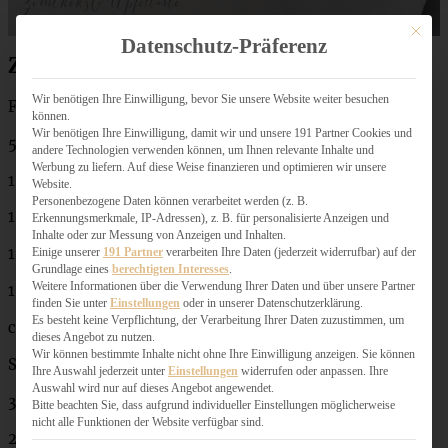
Mit dies
Datenschutz-Präferenz
Zutaten Melonen Feta Salat mit Avocado
Wir benötigen Ihre Einwilligung, bevor Sie unsere Website weiter besuchen
Für 4 Personen:
können.
Wir benötigen Ihre Einwilligung, damit wir und unsere 191 Partner Cookies und
500 – 600 g Kernarmes Melonenfleisch
andere Technologien verwenden können, um Ihnen relevante Inhalte und
Werbung zu liefern. Auf diese Weise finanzieren und optimieren wir unsere
1 Gurke
Website.
Personenbezogene Daten können verarbeitet werden (z. B.
1 reife aber feste Avocado
Erkennungsmerkmale, IP-Adressen), z. B. für personalisierte Anzeigen und
Inhalte oder zur Messung von Anzeigen und Inhalten.
180 g Feta
Einige unserer
191 Partner
verarbeiten Ihre Daten (jederzeit widerrufbar) auf der
Grundlage eines
berechtigten Interesses
.
Weitere Informationen über die Verwendung Ihrer Daten und über unsere Partner
1 Handvoll Basilikum
finden Sie unter
Einstellungen
oder in unserer Datenschutzerklärung.
Es besteht keine Verpflichtung, der Verarbeitung Ihrer Daten zuzustimmen, um
ca. 1 EL Minze (nach Belieben)
dieses Angebot zu nutzen.
Wir können bestimmte Inhalte nicht ohne Ihre Einwilligung anzeigen. Sie können
Saft einer halben Limette
Ihre Auswahl jederzeit unter
Einstellungen
widerrufen oder anpassen. Ihre
Auswahl wird nur auf dieses Angebot angewendet.
3 EL Olivenöl
Bitte beachten Sie, dass aufgrund individueller Einstellungen möglicherweise
nicht alle Funktionen der Website verfügbar sind.
2 EL weißer Balsamico