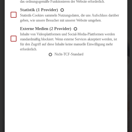
das ordnungsgemäße Funktionieren der Website erforderlich.
Statistik
(1 Provider)
Statistik-Cookies sammeln Nutzungsdaten, die uns Aufschluss darüber
geben, wie unsere Besucher mit unserer Website umgehen.
Externe Medien
(2 Provider)
Inhalte von Videoplattformen und Social-Media-Plattformen werden
standardmäßig blockiert. Wenn externe Services akzeptiert werden, ist
für den Zugriff auf diese Inhalte keine manuelle Einwilligung mehr
erforderlich.
Nicht-TCF-Standard