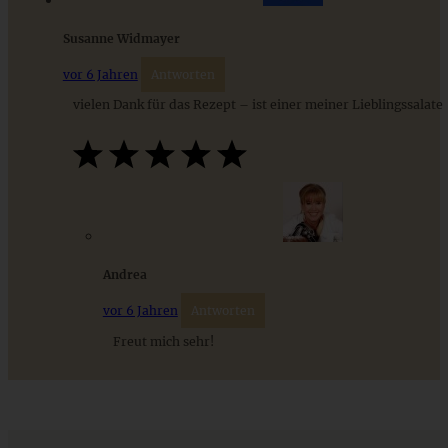
Susanne Widmayer
Marinierter Halloumi mit Grillgemüse und Basilikum-
Vinaigrette
vor 6 Jahren
Antworten
vielen Dank für das Rezept – ist einer meiner Lieblingssalate
ZUM BEITRAG
9 saisonale Rezepte im August – die besten Ideen mit Obst
& Gemüse der Saison
Andrea
ZUM BEITRAG
vor 6 Jahren
Antworten
Freut mich sehr!