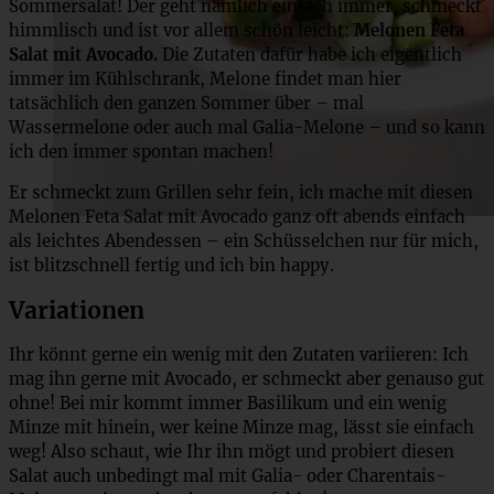
Sommersalat! Der geht nämlich einfach immer, schmeckt
himmlisch und ist vor allem schön leicht:
Melonen Feta
Salat mit Avocado.
Die Zutaten dafür habe ich eigentlich
immer im Kühlschrank, Melone findet man hier
tatsächlich den ganzen Sommer über – mal
Wassermelone oder auch mal Galia-Melone – und so kann
ich den immer spontan machen!
Er schmeckt zum Grillen sehr fein, ich mache mit diesen
Melonen Feta Salat mit Avocado ganz oft abends einfach
als leichtes Abendessen – ein Schüsselchen nur für mich,
ist blitzschnell fertig und ich bin happy.
Variationen
Ihr könnt gerne ein wenig mit den Zutaten variieren: Ich
mag ihn gerne mit Avocado, er schmeckt aber genauso gut
ohne! Bei mir kommt immer Basilikum und ein wenig
Minze mit hinein, wer keine Minze mag, lässt sie einfach
weg! Also schaut, wie Ihr ihn mögt und probiert diesen
Salat auch unbedingt mal mit Galia- oder Charentais-