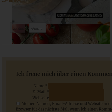
ZUM BEITRAG
SKIP TO COMMENT FORM
Bunter Tortellinisalat – der Beste, ganz ohne Mayonnaise
Ich freue mich über einen Kommen
Name *
E-Mail *
ZUM BEITRAG
Webseite
Meinen Namen, Email-Adresse und Website in d
Browser für das nächste Mal, wenn ich einen Komm