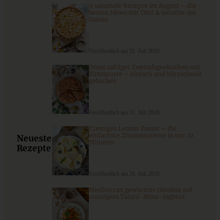
9 saisonale Rezepte im August – die
besten Ideen mit Obst & Gemüse der
Saison
Veröffentlich am 31. Juli 2026
Omas saftiger Zwetschgenkuchen mit
Bunter Antipasti-Salat mit italienischer Vinaigrette
Zimtkruste – einfach und blitzschnell
gebacken
Veröffentlich am 31. Juli 2026
ZUM BEITRAG
Cremiges Lemon Posset – die
einfachste Zitronencreme in nur 10
Neueste
Minuten
Rezepte
Stracciatella-Quarkcreme mit Kirschgrütze - einfaches
Dessert im Glas
Veröffentlich am 26. Juli 2026
Mediterran gewürztes Gemüse auf
cremigem Tahini-Minz-Joghurt
ZUM BEITRAG