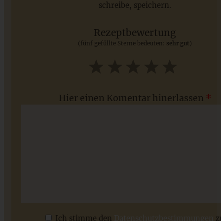
schreibe, speichern.
Saisonale Rezepte im Juli - meine 7 sommerlichen
Lieblinge, die Ihr jetzt unbedingt ausprobieren solltet
Rezeptbewertung
(fünf gefüllte Sterne bedeuten:
sehr gut
)
ZUM BEITRAG
1
2
3
4
5
Star
Stars
Stars
Stars
Stars
Hier einen Komentar hinerlassen
*
Bunter Quinoa-Salat mit Limettendressing – Proteinreich
und super lecker
Ich stimme den
Datenschutzbestimmungen
z