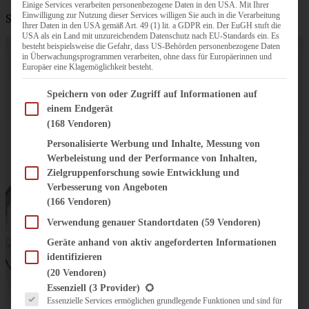
Einige Services verarbeiten personenbezogene Daten in den USA. Mit Ihrer
Einwilligung zur Nutzung dieser Services willigen Sie auch in die Verarbeitung
Salz und Pfeffer
Ihrer Daten in den USA gemäß Art. 49 (1) lit. a GDPR ein. Der EuGH stuft die
USA als ein Land mit unzureichendem Datenschutz nach EU-Standards ein. Es
besteht beispielsweise die Gefahr, dass US-Behörden personenbezogene Daten
in Überwachungsprogrammen verarbeiten, ohne dass für Europäerinnen und
Europäer eine Klagemöglichkeit besteht.
Im Folgenden finden Sie eine Liste der Zwecke des IAB Transparency and Consent Fram
Speichern von oder Zugriff auf Informationen auf
einem Endgerät
(168 Vendoren)
Personalisierte Werbung und Inhalte, Messung von
Werbeleistung und der Performance von Inhalten,
Zielgruppenforschung sowie Entwicklung und
Verbesserung von Angeboten
(166 Vendoren)
Verwendung genauer Standortdaten
(59 Vendoren)
Geräte anhand von aktiv angeforderten Informationen
identifizieren
(20 Vendoren)
Es folgt eine Liste der Service-Gruppen, für die eine Einwilligung erteilt werden kann.
Essenziell
(3 Provider)
Essenzielle Services ermöglichen grundlegende Funktionen und sind für