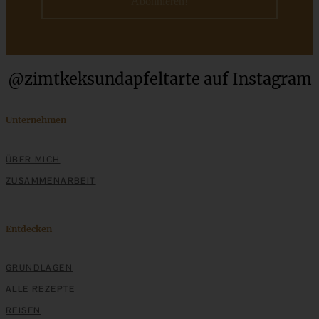
ZUM BEITRAG
@zimtkeksundapfeltarte auf Instagram
Unternehmen
ÜBER MICH
ZUSAMMENARBEIT
Entdecken
Taco Salat mit Koriander-Dressing
GRUNDLAGEN
ALLE REZEPTE
REISEN
ZUM BEITRAG