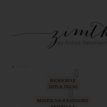
HOME
GRUNDLAGEN
BACKSCHULE
TIPPS & TRICKS
REZEPTE
REZEPTE NACH KATEGORIE
REZEPTE A-Z