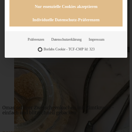
Nur essenzielle Cookies akzeptieren
Individuelle Datenschutz-Präferenzen
Präferenzen
Datenschutzerklärung
Impressum
Borlabs Cookie - TCF-CMP Id: 323
10 Rezepte für leckere und gelingsichere Sommersalate
ZUM BEITRAG
Omas saftiger Zwetschgenkuchen mit Zimtkruste -
einfach und blitzschnell gebacken