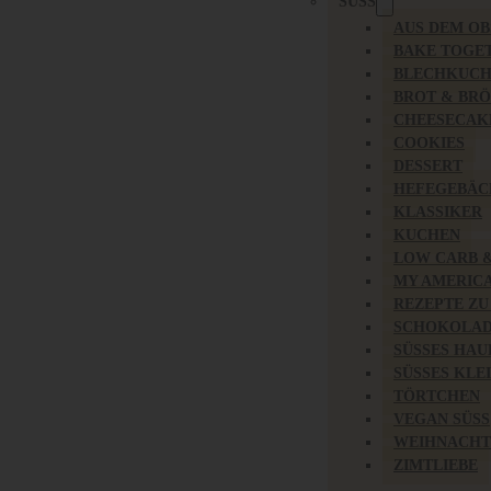
SÜSS
AUS DEM O
BAKE TOGE
BLECHKUC
BROT & BR
CHEESECAK
COOKIES
DESSERT
HEFEGEBÄC
KLASSIKER
KUCHEN
LOW CARB 
MY AMERIC
REZEPTE ZU
SCHOKOLAD
SÜSSES HAU
SÜSSES KLE
TÖRTCHEN
VEGAN SÜSS
WEIHNACHT
ZIMTLIEBE