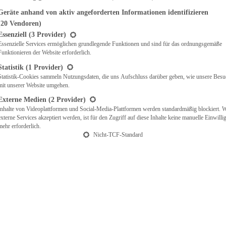
Geräte anhand von aktiv angeforderten Informationen identifizieren
(20 Vendoren)
t eine Liste der Service-Gruppen, für die eine Einwilligung erteilt werden ka
Essenziell
(3 Provider)
Essenzielle Services ermöglichen grundlegende Funktionen und sind für das ordnungsgemäße
Funktionieren der Website erforderlich.
Statistik
(1 Provider)
Statistik-Cookies sammeln Nutzungsdaten, die uns Aufschluss darüber geben, wie unsere Besu
mit unserer Website umgehen.
Externe Medien
(2 Provider)
Inhalte von Videoplattformen und Social-Media-Plattformen werden standardmäßig blockiert. 
externe Services akzeptiert werden, ist für den Zugriff auf diese Inhalte keine manuelle Einwill
mehr erforderlich.
Nicht-TCF-Standard