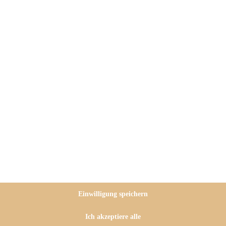
ing und Terrasse genießen! Habt
ebe ja diese Zeit, wo der Garten
bende im Freien genießen kann.
dazu leckere und s
aftige
Einwilligung speichern
 super fix zubereitet, denn Ihr
Ich akzeptiere alle
Blaubeeren müssen weder geschält