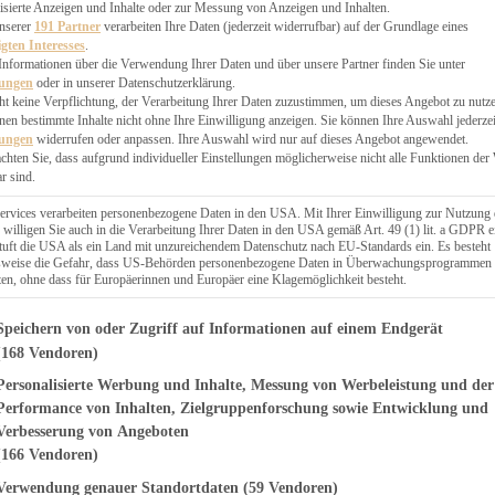
EN, CHUTNEYS
isierte Anzeigen und Inhalte oder zur Messung von Anzeigen und Inhalten.
BLINGSESSEN
unserer
191 Partner
verarbeiten Ihre Daten (jederzeit widerrufbar) auf der Grundlage eines
igten Interesses
.
SCHENKE
Informationen über die Verwendung Ihrer Daten und über unsere Partner finden Sie unter
PTE
lungen
oder in unserer Datenschutzerklärung.
 PIES
ht keine Verpflichtung, der Verarbeitung Ihrer Daten zuzustimmen, um dieses Angebot zu nutz
en bestimmte Inhalte nicht ohne Ihre Einwilligung anzeigen. Sie können Ihre Auswahl jederzei
lungen
widerrufen oder anpassen. Ihre Auswahl wird nur auf dieses Angebot angewendet.
achten Sie, dass aufgrund individueller Einstellungen möglicherweise nicht alle Funktionen der
r sind.
ERWEGS
ervices verarbeiten personenbezogene Daten in den USA. Mit Ihrer Einwilligung zur Nutzung 
 willigen Sie auch in die Verarbeitung Ihrer Daten in den USA gemäß Art. 49 (1) lit. a GDPR e
uft die USA als ein Land mit unzureichendem Datenschutz nach EU-Standards ein. Es besteht
Suche
lsweise die Gefahr, dass US-Behörden personenbezogene Daten in Überwachungsprogrammen
ten, ohne dass für Europäerinnen und Europäer eine Klagemöglichkeit besteht.
genden finden Sie eine Liste der Zwecke des IAB Transparency and Consent Fr
Speichern von oder Zugriff auf Informationen auf einem Endgerät
(168 Vendoren)
Personalisierte Werbung und Inhalte, Messung von Werbeleistung und der
T
SOMMER
hnitten mit
Performance von Inhalten, Zielgruppenforschung sowie Entwicklung und
Verbesserung von Angeboten
useln
(166 Vendoren)
Verwendung genauer Standortdaten
(59 Vendoren)