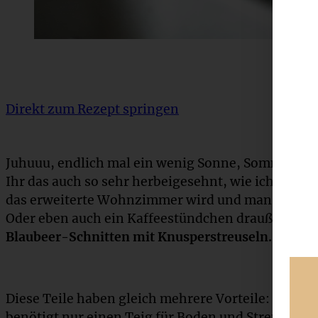
Direkt zum Rezept springen
Juhuuu, endlich mal ein wenig Sonne, Sommerfeel
Ihr das auch so sehr herbeigesehnt, wie ich? Ich li
das erweiterte Wohnzimmer wird und man lange A
Oder eben auch ein Kaffeestündchen draußen und 
Blaubeer-Schnitten mit Knusperstreuseln.
Diese Teile haben gleich mehrere Vorteile: Sie sind
benötigt nur einen Teig für Boden und Streusel. 