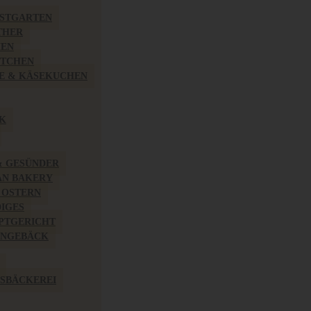
BSTGARTEN
THER
HEN
ÖTCHEN
E & KÄSEKUCHEN
K
& GESÜNDER
AN BAKERY
 OSTERN
IGES
PTGERICHT
INGEBÄCK
SBÄCKEREI