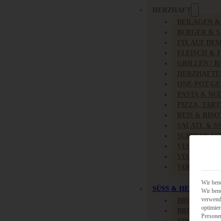
HERZHAFT
BEILAGEN 
BURGER & 
FIX AUF DE
FLEISCH & 
GRILLEN / 
HERZHAFTE
ONE-POT-GE
PASTA & NU
PIZZA, TAR
REIS & RIS
SALATE & S
SUPPENKAS
VEGAN HER
VEGETARIS
VORSPEISEN
Wir benö
SÜSS & HERZHAFT
Wir benö
verwende
BROTAUFST
optimier
BRUNCH & 
Persone