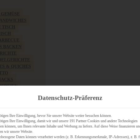
& GEMÜSE
SANDWICHES
M TISCH
FISCH
BARBECUE
S BACKEN
RICHTE
DELGERICHTE
TES & QUICHES
OTTO
NACKS
PEREIEN
ZHAFT
Datenschutz-Präferenz
CHES
tigen Ihre Einwilligung, bevor Sie unsere Website weiter besuchen können.
tigen Ihre Einwilligung, damit wir und unsere 191 Partner Cookies und andere Technologien
n können, um Ihnen relevante Inhalte und Werbung zu liefern. Auf diese Weise finanzieren u
RICH
en wir unsere Website.
FRÜHSTÜCK
nbezogene Daten können verarbeitet werden (z. B. Erkennungsmerkmale, IP-Adressen), z. B. f