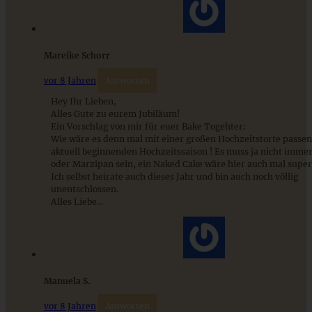
Cremiges Lemon Posset - die einfachste Zitronencreme in
nur 10 Minuten
Mareike Schorr
ZUM BEITRAG
vor 8 Jahren
Antworten
Hey Ihr Lieben,
Alles Gute zu eurem Jubiläum!
Ein Vorschlag von mir für euer Bake Togehter:
Wie wäre es denn mal mit einer großen Hochzeitstorte passen
aktuell beginnenden Hochzeitssaison ! Es muss ja nicht imme
oder Marzipan sein, ein Naked Cake wäre hier auch mal supe
Ich selbst heirate auch dieses Jahr und bin auch noch völlig
unentschlossen.
Alles Liebe…
Cremige Schokomousse-Torte mit Nussboden
Manuela S.
vor 8 Jahren
Antworten