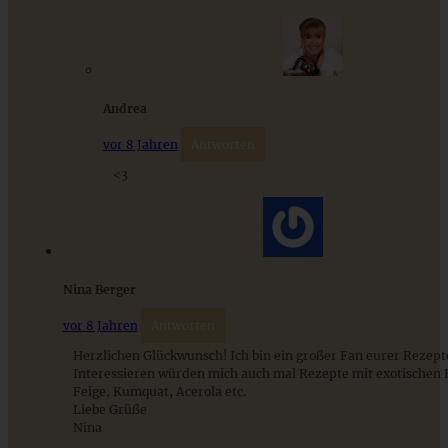
Andrea
vor 8 Jahren
Antworten
<3
Cremiger Schokoladen-Cheesecake – Chocolate
Cheesecake
ZUM BEITRAG
Nina Berger
vor 8 Jahren
Antworten
Herzlichen Glückwunsch! Ich bin ein großer Fan eurer Rezept
9 saisonale Rezepte im August – die besten Ideen mit Obst
Interessieren würden mich auch mal Rezepte mit exotischen 
& Gemüse der Saison
Feige, Kumquat, Acerola etc.
Liebe Grüße
Nina