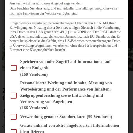
Auswahl wird nur auf dieses Angebot angewendet.
Bitte beachten Sie, dass aufgrund individueller Einstellungen möglicherweise
nicht alle Funktionen der Website verfügbar sind.
Einige Services verarbeiten personenbezogene Daten in den USA. Mit Ihrer
Einwilligung zur Nutzung dieser Services willigen Sie auch in die Verarbeitung
Ihrer Daten in den USA gemäß Art. 49 (1) lit. a GDPR ein. Der EuGH stuft die
USA als ein Land mit unzureichendem Datenschutz nach EU-Standards ein. Es
besteht beispielsweise die Gefahr, dass US-Behörden personenbezogene Daten
in Überwachungsprogrammen verarbeiten, ohne dass für Europäerinnen und
Europäer eine Klagemöglichkeit besteht.
Im Folgenden finden Sie eine Liste der Zwecke des IAB Transparency and Consent Fram
Speichern von oder Zugriff auf Informationen auf
einem Endgerät
(168 Vendoren)
Personalisierte Werbung und Inhalte, Messung von
Zutaten für Schokoladen-Erdbeer Naked
Werbeleistung und der Performance von Inhalten,
Zielgruppenforschung sowie Entwicklung und
Cake (20 cm)
Verbesserung von Angeboten
(166 Vendoren)
[tabs]
[tab title=”Zutaten”]
Verwendung genauer Standortdaten
(59 Vendoren)
Geräte anhand von aktiv angeforderten Informationen
Teig
identifizieren