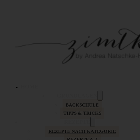
HOME
GRUNDLAGEN
BACKSCHULE
TIPPS & TRICKS
REZEPTE
REZEPTE NACH KATEGORIE
REZEPTE A-Z