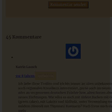
No-bake Erdbeer Schmand Torte
45 Kommentare
ZUM BEITRAG
Das beste Rezept für Omas lockeren und buttrigen
Katrin Lausch
Streuselkuchen - ganz einfach
vor 8 Jahren
Antworten
Ich liebe diese Treffen und ich bin immer an alten unbekannt
ZUM BEITRAG
auch regionalen Klassikern interessiert, gerne auch im neue
oder an vergessenen deutschen Früchte bzw. alten Sorten abs
neuen Züchtungen. Wie wäre es auch mit süßem Backen mit 
(green cakes), mit Lakritz und Süßholz, unter Verwendung vo
mildem Olivenöl mit Thymian/ Rosmarin? Hach freue mich ei
mehr