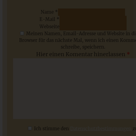
Name *
E-Mail *
ZUM BEITRAG
Webseite
Meinen Namen, Email-Adresse und Website in d
Browser für das nächste Mal, wenn ich einen Komm
schreibe, speichern.
Saisonale Rezepte im Juli - meine 7 sommerlichen
Hier einen Komentar hinerlassen
*
Lieblinge, die Ihr jetzt unbedingt ausprobieren solltet
ZUM BEITRAG
Ich stimme den
Datenschutzbestimmungen
z