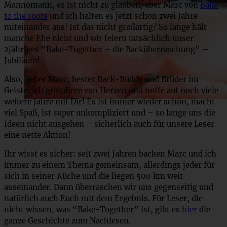
Mannomann, es ist nicht zu glauben, aber Marc von
Bake
to the roots
und ich halten es jetzt schon zwei Jahre
miteinander aus! Ist das nicht großartig? So lange hält
manche Ehe nicht und wir feiern tatsächlich unser
2jähriges “Bake-Together – die Backüberraschung” –
Jubiläum!
Also, lieber Marc, bester Back-Buddy und Bruder im
Geiste: ich gratuliere von Herzen und hoffe auf noch viele
weitere Jahre mit Dir! Es ist immer wieder schön, macht
viel Spaß, ist super unkompliziert und – so lange uns die
Ideen nicht ausgehen – sicherlich auch für unsere Leser
eine nette Aktion!
Ihr wisst es sicher: seit zwei Jahren backen Marc und ich
immer zu einem Thema gemeinsam, allerdings jeder für
sich in seiner Küche und die liegen 500 km weit
auseinander. Dann überraschen wir uns gegenseitig und
natürlich auch Euch mit dem Ergebnis. Für Leser, die
nicht wissen, was “Bake-Together” ist, gibt es
hier
die
ganze Geschichte zum Nachlesen.