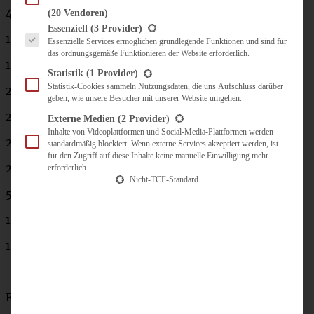
4 Eier
(20 Vendoren)
Es folgt eine Liste der Service-Gruppen, für die eine Einwilligung erteilt werden kann.
Essenziell
(3 Provider)
1 TL Vanilleextrakt
Essenzielle Services ermöglichen grundlegende Funktionen und sind für
das ordnungsgemäße Funktionieren der Website erforderlich.
1 Prise Salz
Statistik
(1 Provider)
Statistik-Cookies sammeln Nutzungsdaten, die uns Aufschluss darüber
200 g Zucker
geben, wie unsere Besucher mit unserer Website umgehen.
200 ml Raps-Öl
Externe Medien
(2 Provider)
Inhalte von Videoplattformen und Social-Media-Plattformen werden
200 ml Mineralwasser
standardmäßig blockiert. Wenn externe Services akzeptiert werden, ist
für den Zugriff auf diese Inhalte keine manuelle Einwilligung mehr
250 g Mehl
erforderlich.
Nicht-TCF-Standard
50 g Kakao
100 g Stärke
1 Päckchen Backpulver
Füllung