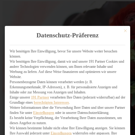
Mit dies
Datenschutz-Präferenz
Wir benötigen Ihre Einwilligung, bevor Sie unsere Website weiter besuchen
können.
Wir benötigen Ihre Einwilligung, damit wir und unsere 191 Partner Cookies und
andere Technologien verwenden können, um Ihnen relevante Inhalte und
Werbung zu liefern. Auf diese Weise finanzieren und optimieren wir unsere
Website.
Personenbezogene Daten können verarbeitet werden (z. B.
Erkennungsmerkmale, IP-Adressen), z. B. für personalisierte Anzeigen und
Inhalte oder zur Messung von Anzeigen und Inhalten.
Einige unserer
191 Partner
verarbeiten Ihre Daten (jederzeit widerrufbar) auf der
Grundlage eines
berechtigten Interesses
.
Weitere Informationen über die Verwendung Ihrer Daten und über unsere Partner
finden Sie unter
Einstellungen
oder in unserer Datenschutzerklärung.
Es besteht keine Verpflichtung, der Verarbeitung Ihrer Daten zuzustimmen, um
dieses Angebot zu nutzen.
Wir können bestimmte Inhalte nicht ohne Ihre Einwilligung anzeigen. Sie können
Ihre Auswahl jederzeit unter
Einstellungen
widerrufen oder anpassen. Ihre