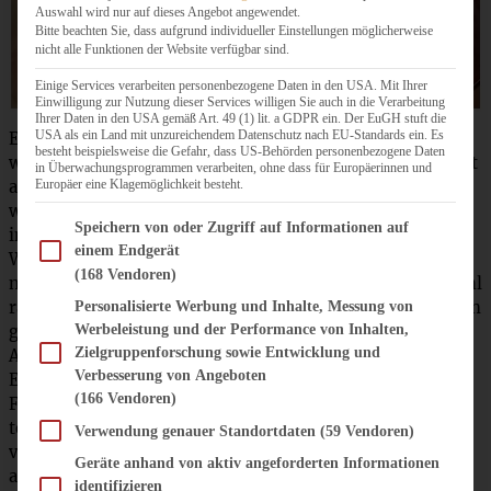
Auswahl wird nur auf dieses Angebot angewendet.
Bitte beachten Sie, dass aufgrund individueller Einstellungen möglicherweise
nicht alle Funktionen der Website verfügbar sind.
Einige Services verarbeiten personenbezogene Daten in den USA. Mit Ihrer
Einwilligung zur Nutzung dieser Services willigen Sie auch in die Verarbeitung
Ihrer Daten in den USA gemäß Art. 49 (1) lit. a GDPR ein. Der EuGH stuft die
USA als ein Land mit unzureichendem Datenschutz nach EU-Standards ein. Es
Eigentlich bin ich ja ein wenig böse auf die Beiden, denn
besteht beispielsweise die Gefahr, dass US-Behörden personenbezogene Daten
wegen dieses Törtchens bin ich hier in meiner Küche echt
in Überwachungsprogrammen verarbeiten, ohne dass für Europäerinnen und
Europäer eine Klagemöglichkeit besteht.
an meine Grenzen gestoßen! Ich backe und koche Euch ja
wirklich ALLES, wage mich an jedes Rezept und probiere
Im Folgenden finden Sie eine Liste der Zwecke des IAB Transparency and Consent Fram
Speichern von oder Zugriff auf Informationen auf
immer wieder Neues, aber Torten verzieren, oh weh!
einem Endgerät
Wenn ich nur das Wort Fondant höre, renne ich
(168 Vendoren)
normalerweise Meilen-weit! Tja, und nun musste ich wohl
ran, weil an dem genialen Ritterburg-Törtchen als Gewinn
Personalisierte Werbung und Inhalte, Messung von
Werbeleistung und der Performance von Inhalten,
ging kein Weg vorbei und ich hatte eben die großartige
Zielgruppenforschung sowie Entwicklung und
Aufgabe, das Teilchen hier für den Blog und vor allem für
Verbesserung von Angeboten
Euch nach zu backen. Nur soviel: meine Küche und meine
(166 Vendoren)
Familie haben es überlebt, mein Adrenalin-Spiegel war
teilweise im grenzwertigen Bereich, aber ich habe es
Verwendung genauer Standortdaten
(59 Vendoren)
vollbracht und bin auch ein klitzekleines Bisschen stolz
Geräte anhand von aktiv angeforderten Informationen
auf mich.
identifizieren