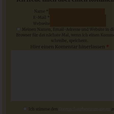
Name *
E-Mail *
ZUM BEITRAG
Webseite
Meinen Namen, Email-Adresse und Website in d
Browser für das nächste Mal, wenn ich einen Komm
schreibe, speichern.
Saisonale Rezepte im Juli - meine 7 sommerlichen
Hier einen Komentar hinerlassen
*
Lieblinge, die Ihr jetzt unbedingt ausprobieren solltet
ZUM BEITRAG
Ich stimme den
Datenschutzbestimmungen
z