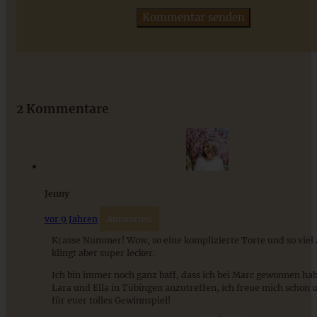
Schokoladen-Orangen-Torte mit Mandeln und Schoko-
Ganache
2 Kommentare
ZUM BEITRAG
Das beste Rezept für Omas lockeren und buttrigen
Jenny
Streuselkuchen - ganz einfach
vor 9 Jahren
Antworten
Krasse Nummer! Wow, so eine komplizierte Torte und so viel 
ZUM BEITRAG
klingt aber super lecker.
Ich bin immer noch ganz baff, dass ich bei Marc gewonnen ha
Lara und Ella in Tübingen anzutreffen, ich freue mich schon
für euer tolles Gewinnspiel!