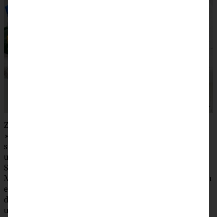
Zubereitung
➢ Böden: Die Butter mit Zucker und Vanillezucker
schaumig schlagen, dann Eier nacheinander einzeln
unterrühren. Die Sahne und geschmolzene weiße
Schokolade zugeben und erneut mixen. Backpulver sowie
Mehl sieben und mit den gehackten Macadamias (zuvor in
einer Pfanne ohne Fett kurz anrösten) löffelweise unter
den Teig rühren. Zu guter Letzt den Prosecco vorsichtig
unterrühren, sodass die Kohlensäure möglichst erhalten