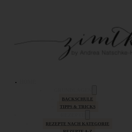
HOME
GRUNDLAGEN
BACKSCHULE
TIPPS & TRICKS
REZEPTE
REZEPTE NACH KATEGORIE
REZEPTE A-Z