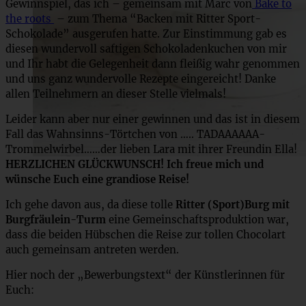
Gewinnspiel, das ich – gemeinsam mit Marc von
Bake to
the roots
– zum Thema “Backen mit Ritter Sport-
Schokolade” ausgerufen hatte. Zur Einstimmung gab es
diesen wundervoll saftigen Schokoladenkuchen von mir
und Ihr habt die Gelegenheit dann fleißig wahr genommen
und uns ganz wundervolle Rezepte eingereicht! Danke
allen Teilnehmern an dieser Stelle vielmals!
Leider kann aber nur einer gewinnen und das ist in diesem
Fall das Wahnsinns-Törtchen von ….. TADAAAAAA-
Trommelwirbel……der lieben Lara mit ihrer Freundin Ella!
HERZLICHEN GLÜCKWUNSCH! Ich freue mich und
wünsche Euch eine grandiose Reise!
Ich gehe davon aus, da diese tolle
Ritter (Sport)Burg mit
Burgfräulein-Turm
eine Gemeinschaftsproduktion war,
dass die beiden Hübschen die Reise zur tollen Chocolart
auch gemeinsam antreten werden.
Hier noch der „Bewerbungstext“ der Künstlerinnen für
Euch: