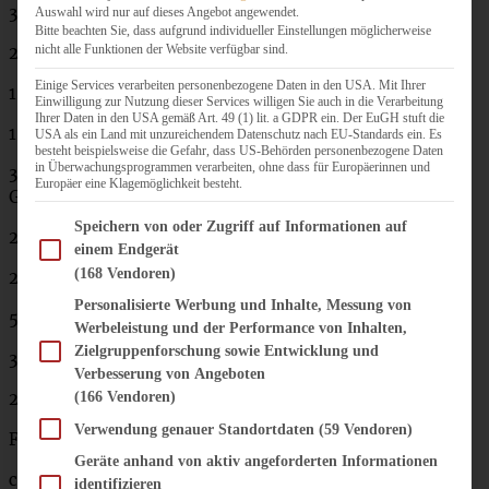
350 g Mehl
Auswahl wird nur auf dieses Angebot angewendet.
Bitte beachten Sie, dass aufgrund individueller Einstellungen möglicherweise
nicht alle Funktionen der Website verfügbar sind.
2 EL Back-Kakao
Einige Services verarbeiten personenbezogene Daten in den USA. Mit Ihrer
1 Päckchen Backpulver
Einwilligung zur Nutzung dieser Services willigen Sie auch in die Verarbeitung
Ihrer Daten in den USA gemäß Art. 49 (1) lit. a GDPR ein. Der EuGH stuft die
1 TL Natron
USA als ein Land mit unzureichendem Datenschutz nach EU-Standards ein. Es
besteht beispielsweise die Gefahr, dass US-Behörden personenbezogene Daten
in Überwachungsprogrammen verarbeiten, ohne dass für Europäerinnen und
3 TL Lebkuchen-Gewürz (oder auch mehr, je nach
Europäer eine Klagemöglichkeit besteht.
Geschmack!)
Im Folgenden finden Sie eine Liste der Zwecke des IAB Transparency and Consent Fram
Speichern von oder Zugriff auf Informationen auf
200 g Butter
einem Endgerät
(168 Vendoren)
250 g brauner Zucker
Personalisierte Werbung und Inhalte, Messung von
50 g Akazien-Honig (ein anderer geht auch!)
Werbeleistung und der Performance von Inhalten,
Zielgruppenforschung sowie Entwicklung und
3 Eier
Verbesserung von Angeboten
200 g Joghurt
(166 Vendoren)
Verwendung genauer Standortdaten
(59 Vendoren)
Füllung:
Geräte anhand von aktiv angeforderten Informationen
ca. 150 g Cranberry-Marmelade oder Wild-Preiselbeeren
identifizieren