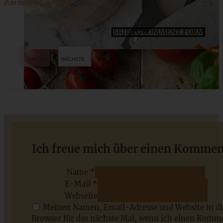
ZUM BEITRAG
SKIP TO COMMENT FORM
Bratapfeltorte mit Orangen-Zimt-Creme und Karamell-
Ich freue mich über einen Kommen
Drip
Name *
E-Mail *
ZUM BEITRAG
Webseite
Meinen Namen, Email-Adresse und Website in d
Browser für das nächste Mal, wenn ich einen Komm