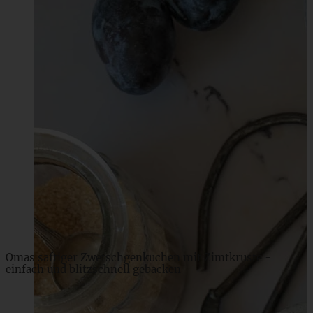
Zimt-Haferflocken-Cookies – glutenfrei und
kristallzuckerfrei
ZUM BEITRAG
Omas saftiger Zwetschgenkuchen mit Zimtkruste -
einfach und blitzschnell gebacken