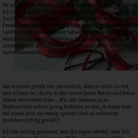
Da ist es! Mein diesjähriges Weihnachtstörtchen für Euch!
Ich hab’ mir echt Mühe gegeben und hoffe sehr, es gefälllt
Euch! Mein
Lebkuchentörtchen mit Zimt-Frischkäse-
Creme und Cranberry-Marmelade
vereint eigentlich alle
Lieblinge, die man zu dieser Saison mag und es schmeckt
wirklich himmlisch! Außerdem ist die Zubereitung nicht
schwierig und Ihr könnt es getrost auch schon einen Tag
zuvor zubereiten.
Am meisten gefällt mir persönlich, dass es nicht so fett
und schwer ist, da ich in der Creme keine Butter und keine
Sahne verarbeitet habe… Wir alle nehmen ja an
Weihnachten schon genug Kalorien zu uns, da kann man
bei sowas echt ein wenig sparen! Und: es schmeckt
trotzdem richtig genial!!!
Ich bin richtig gespannt, was Ihr sagen werdet, aber ich