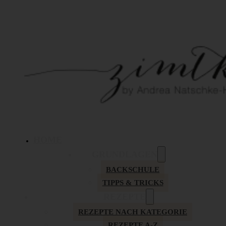
HOME
GRUNDLAGEN
BACKSCHULE
TIPPS & TRICKS
REZEPTE
REZEPTE NACH KATEGORIE
REZEPTE A-Z