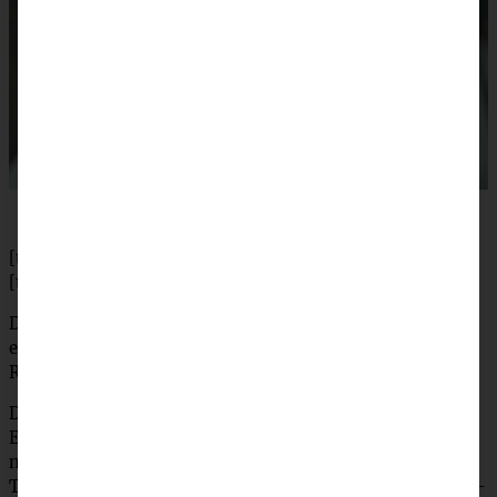
[tabs]
[tab title=”Zubereitung”]
Den Backofen auf 160°C Umluft vorheizen. Den Boden
einer 20 cm Backform mit Backpapier belegen und die
Ränder einfetten.
Die weiche Butter mit dem Zucker schaumig schlagen,
Eier nacheinander unterrühren. Alle restlichen Zutaten
nach und nach zufügen und alles gut vermischen. Den
Teig in drei Teile aufteilen (sind ca. immer so knapp 380 –