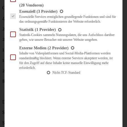
(20 Vendoren)
Creme:
Es folgt eine Liste der Service-Gruppen, für die eine Einwilligung erteilt werden kann.
Essenziell
(3 Provider)
Essenzielle Services ermöglichen grundlegende Funktionen und sind für
400 g Frischkäse
das ordnungsgemäße Funktionieren der Website erforderlich.
250 g Mascarpone
Statistik
(1 Provider)
Statistik-Cookies sammeln Nutzungsdaten, die uns Aufschluss darüber
250 g Magerquark
geben, wie unsere Besucher mit unserer Website umgehen.
Externe Medien
(2 Provider)
1 EL Vanille-Extrak
Inhalte von Videoplattformen und Social-Media-Plattformen werden
standardmäßig blockiert. Wenn externe Services akzeptiert werden, ist
1 EL Zimt
für den Zugriff auf diese Inhalte keine manuelle Einwilligung mehr
erforderlich.
2 TL Orangen-Abrieb einer Bio-Orange
Nicht-TCF-Standard
80 – 100 g Zucker (je nach Geschmack)
Deko:
Schokoladenguss
Sprinkles