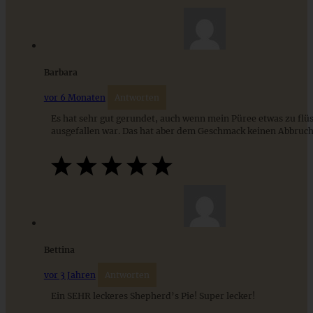
ZUM BEITRAG
Barbara
vor 6 Monaten
Antworten
Es hat sehr gut gerundet, auch wenn mein Püree etwas zu flüs
ausgefallen war. Das hat aber dem Geschmack keinen Abbruch
Taco Salat mit Koriander-Dressing
Bettina
vor 3 Jahren
Antworten
ZUM BEITRAG
Ein SEHR leckeres Shepherd’s Pie! Super lecker!