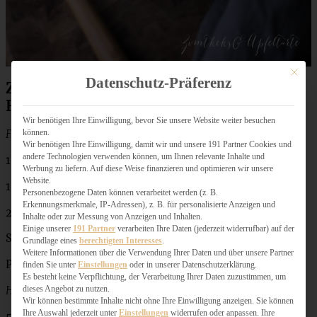
Mit dies
Datenschutz-Präferenz
Zutaten Sheperd’s Pie – englischer
Hackfleischauflauf mit Kartoffelhaube
Wir benötigen Ihre Einwilligung, bevor Sie unsere Website weiter besuchen
können.
Für das Püree:
Wir benötigen Ihre Einwilligung, damit wir und unsere 191 Partner Cookies und
andere Technologien verwenden können, um Ihnen relevante Inhalte und
1 kg mehligkochende Kartoffeln
Werbung zu liefern. Auf diese Weise finanzieren und optimieren wir unsere
Website.
150 ml Milch
Personenbezogene Daten können verarbeitet werden (z. B.
Erkennungsmerkmale, IP-Adressen), z. B. für personalisierte Anzeigen und
2 EL Butter
Inhalte oder zur Messung von Anzeigen und Inhalten.
Einige unserer
191 Partner
verarbeiten Ihre Daten (jederzeit widerrufbar) auf der
Salz
Grundlage eines
berechtigten Interesses
.
Weitere Informationen über die Verwendung Ihrer Daten und über unsere Partner
Prise Muskat
finden Sie unter
Einstellungen
oder in unserer Datenschutzerklärung.
Es besteht keine Verpflichtung, der Verarbeitung Ihrer Daten zuzustimmen, um
dieses Angebot zu nutzen.
Hackfüllung:
Wir können bestimmte Inhalte nicht ohne Ihre Einwilligung anzeigen. Sie können
Ihre Auswahl jederzeit unter
Einstellungen
widerrufen oder anpassen. Ihre
500 g Bio-Rinderhack