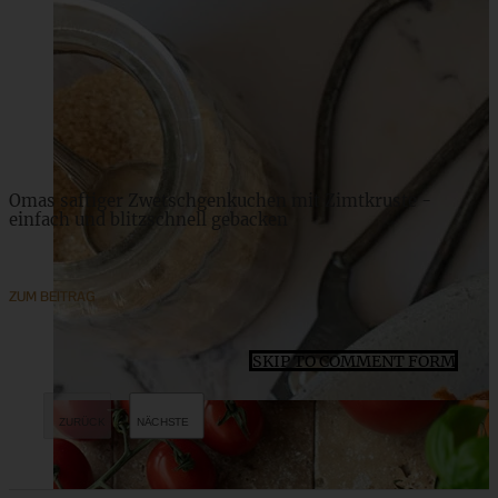
Rezept für Schwedische Köttbullar mit Rahmsauce
ZUM BEITRAG
Omas saftiger Zwetschgenkuchen mit Zimtkruste -
einfach und blitzschnell gebacken
ZUM BEITRAG
SKIP TO COMMENT FORM