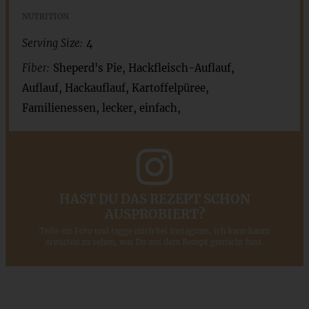
NUTRITION
Serving Size:
4
Fiber:
Sheperd's Pie, Hackfleisch-Auflauf,
Auflauf, Hackauflauf, Kartoffelpüree,
Familienessen, lecker, einfach,
HAST DU DAS REZEPT SCHON
AUSPROBIERT?
Teile ein Foto und tagge mich bei Instagram, ich kann kaum
erwarten zu sehen, was Du aus dem Rezept gemacht hast.