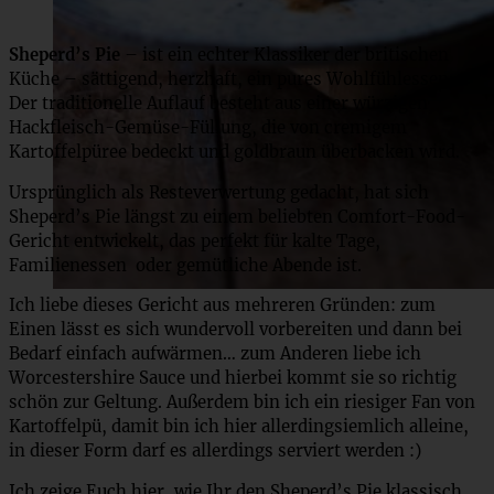
Sheperd’s Pie
– ist ein echter Klassiker der britischen
Küche – sättigend, herzhaft, ein pures Wohlfühlessen.
Der traditionelle Auflauf besteht aus einer würzigen
Hackfleisch-Gemüse-Füllung, die von cremigem
Kartoffelpüree bedeckt und goldbraun überbacken wird.
Ursprünglich als Resteverwertung gedacht, hat sich
Sheperd’s Pie längst zu einem beliebten Comfort-Food-
Gericht entwickelt, das perfekt für kalte Tage,
Familienessen oder gemütliche Abende ist.
Ich liebe dieses Gericht aus mehreren Gründen: zum
Einen lässt es sich wundervoll vorbereiten und dann bei
Bedarf einfach aufwärmen… zum Anderen liebe ich
Worcestershire Sauce und hierbei kommt sie so richtig
schön zur Geltung. Außerdem bin ich ein riesiger Fan von
Kartoffelpü, damit bin ich hier allerdingsiemlich alleine,
in dieser Form darf es allerdings serviert werden :)
Ich zeige Euch hier, wie Ihr den Sheperd’s Pie klassisch