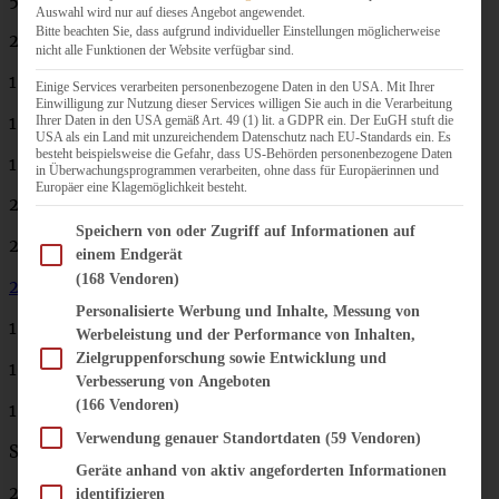
Auswahl wird nur auf dieses Angebot angewendet.
Bitte beachten Sie, dass aufgrund individueller Einstellungen möglicherweise
2 große Möhren
nicht alle Funktionen der Website verfügbar sind.
1 Zwiebel
Einige Services verarbeiten personenbezogene Daten in den USA. Mit Ihrer
Einwilligung zur Nutzung dieser Services willigen Sie auch in die Verarbeitung
1 Knoblauchzehe
Ihrer Daten in den USA gemäß Art. 49 (1) lit. a GDPR ein. Der EuGH stuft die
USA als ein Land mit unzureichendem Datenschutz nach EU-Standards ein. Es
besteht beispielsweise die Gefahr, dass US-Behörden personenbezogene Daten
150 g Erbsen TK
in Überwachungsprogrammen verarbeiten, ohne dass für Europäerinnen und
Europäer eine Klagemöglichkeit besteht.
2 EL Tomatenmark
Im Folgenden finden Sie eine Liste der Zwecke des IAB Transparency and Consent Fram
Speichern von oder Zugriff auf Informationen auf
2 EL Mehl
einem Endgerät
(168 Vendoren)
2 EL Worcester-Sauce
Personalisierte Werbung und Inhalte, Messung von
150 ml Gemüsebrühe
Werbeleistung und der Performance von Inhalten,
Zielgruppenforschung sowie Entwicklung und
100 ml Rotwein
Verbesserung von Angeboten
(166 Vendoren)
1 TL Thymian
Verwendung genauer Standortdaten
(59 Vendoren)
Salz und frisch gemahlener Pfeffer
Geräte anhand von aktiv angeforderten Informationen
2 – 3 EL Öl
identifizieren