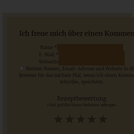
Das beste Chili con Carne Rezept
Ich freue mich über einen Kommen
Name *
E-Mail *
ZUM BEITRAG
Webseite
Meinen Namen, Email-Adresse und Website in d
Browser für das nächste Mal, wenn ich einen Komm
schreibe, speichern.
Saisonale Rezepte im Juli - meine 7 sommerlichen
Lieblinge, die Ihr jetzt unbedingt ausprobieren solltet
Rezeptbewertung
(fünf gefüllte Sterne bedeuten:
sehr gut
)
ZUM BEITRAG
1
2
3
4
5