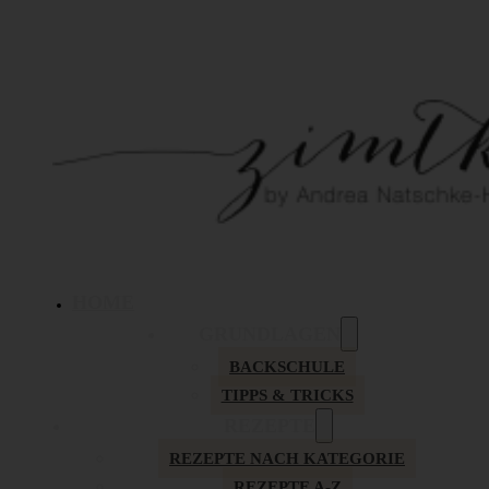
HOME
GRUNDLAGEN
BACKSCHULE
TIPPS & TRICKS
REZEPTE
REZEPTE NACH KATEGORIE
REZEPTE A-Z