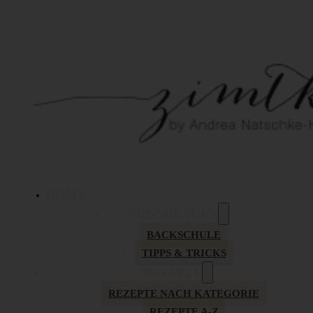
HOME
GRUNDLAGEN
BACKSCHULE
TIPPS & TRICKS
REZEPTE
REZEPTE NACH KATEGORIE
REZEPTE A-Z