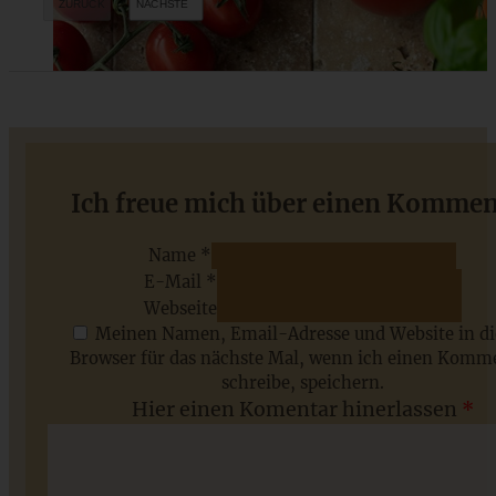
Chana Masala – 30 Minuten Thai Curry mit Kichererbsen
Ich freue mich über einen Kommen
vegan
Name *
E-Mail *
ZUM BEITRAG
Webseite
Meinen Namen, Email-Adresse und Website in d
Browser für das nächste Mal, wenn ich einen Komm
schreibe, speichern.
Saisonale Rezepte im Juli - meine 7 sommerlichen
Hier einen Komentar hinerlassen
*
Lieblinge, die Ihr jetzt unbedingt ausprobieren solltet
ZUM BEITRAG