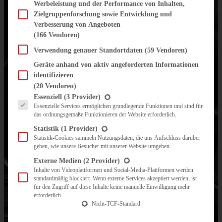
Werbeleistung und der Performance von Inhalten,
Zielgruppenforschung sowie Entwicklung und
Verbesserung von Angeboten
(166 Vendoren)
Verwendung genauer Standortdaten
(59 Vendoren)
Geräte anhand von aktiv angeforderten Informationen
identifizieren
(20 Vendoren)
Es folgt eine Liste der Service-Gruppen, für die eine Einwilligung erteilt werden kann.
Essenziell
(3 Provider)
Essenzielle Services ermöglichen grundlegende Funktionen und sind für
das ordnungsgemäße Funktionieren der Website erforderlich.
Statistik
(1 Provider)
Statistik-Cookies sammeln Nutzungsdaten, die uns Aufschluss darüber
geben, wie unsere Besucher mit unserer Website umgehen.
Externe Medien
(2 Provider)
Inhalte von Videoplattformen und Social-Media-Plattformen werden
standardmäßig blockiert. Wenn externe Services akzeptiert werden, ist
für den Zugriff auf diese Inhalte keine manuelle Einwilligung mehr
erforderlich.
Nicht-TCF-Standard