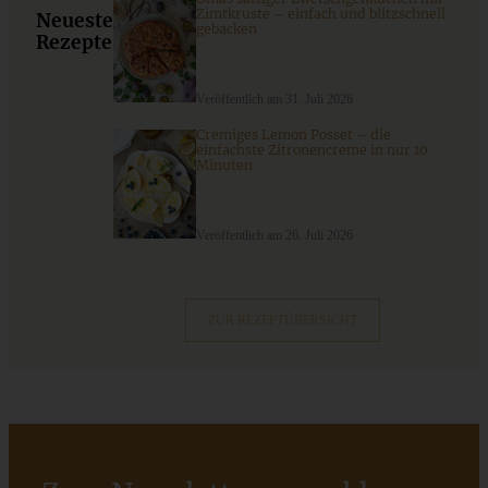
Zimtkruste – einfach und blitzschnell
Neueste
ZUM BEITRAG
gebacken
Rezepte
Veröffentlich am 31. Juli 2026
9 saisonale Rezepte im August – die besten Ideen mit Obst
Cremiges Lemon Posset – die
& Gemüse der Saison
einfachste Zitronencreme in nur 10
Minuten
ZUM BEITRAG
Veröffentlich am 26. Juli 2026
ZUR REZEPTÜBERSICHT