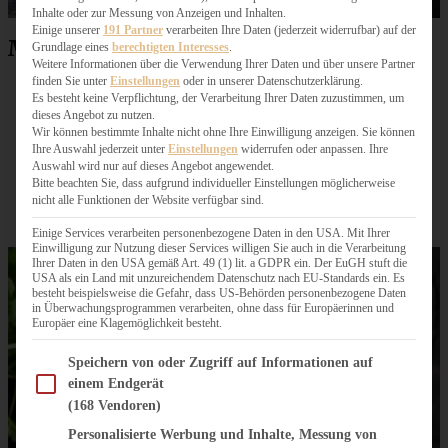
Inhalte oder zur Messung von Anzeigen und Inhalten.
Einige unserer
191 Partner
verarbeiten Ihre Daten (jederzeit widerrufbar) auf der
Mein Chili con Carne ist
Grundlage eines
berechtigten Interesses
.
Weitere Informationen über die Verwendung Ihrer Daten und über unsere Partner
finden Sie unter
Einstellungen
oder in unserer Datenschutzerklärung.
in längstens 1 Stunde auf dem Tisch
Es besteht keine Verpflichtung, der Verarbeitung Ihrer Daten zuzustimmen, um
dieses Angebot zu nutzen.
unglaublich beliebt bei Kids und Teens
Wir können bestimmte Inhalte nicht ohne Ihre Einwilligung anzeigen. Sie können
sehr einfach vorzukochen und dann, wenn es
Ihre Auswahl jederzeit unter
Einstellungen
widerrufen oder anpassen. Ihre
Auswahl wird nur auf dieses Angebot angewendet.
gebraucht wird, aufzuwärmen
Bitte beachten Sie, dass aufgrund individueller Einstellungen möglicherweise
auch sehr gut zum Meal Prep oder zum Einfrieren
nicht alle Funktionen der Website verfügbar sind.
geeignet
Einige Services verarbeiten personenbezogene Daten in den USA. Mit Ihrer
Einwilligung zur Nutzung dieser Services willigen Sie auch in die Verarbeitung
Ihrer Daten in den USA gemäß Art. 49 (1) lit. a GDPR ein. Der EuGH stuft die
USA als ein Land mit unzureichendem Datenschutz nach EU-Standards ein. Es
besteht beispielsweise die Gefahr, dass US-Behörden personenbezogene Daten
in Überwachungsprogrammen verarbeiten, ohne dass für Europäerinnen und
Europäer eine Klagemöglichkeit besteht.
Im Folgenden finden Sie eine Liste der Zwecke des IAB Transparency and Consent Fram
Speichern von oder Zugriff auf Informationen auf
einem Endgerät
(168 Vendoren)
Personalisierte Werbung und Inhalte, Messung von