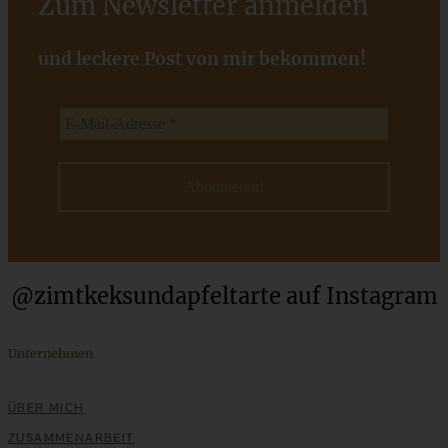
Zum Newsletter anmelden
Cremiges Marsala-Hähnchen mit Balsamico Pilzen
und leckere Post von mir bekommen!
ZUM BEITRAG
Cremiges Lemon Posset - die einfachste Zitronencreme in
nur 10 Minuten
@zimtkeksundapfeltarte auf Instagram
ZUM BEITRAG
Unternehmen
ÜBER MICH
ZUSAMMENARBEIT