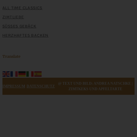
ALL TIME CLASSICS
ZIMTLIEBE
SÜSSES GEBÄCK
HERZHAFTES BACKEN
Translate
Cremige Hackfleisch-Lauch-Suppe
@ TEXT UND BILD: ANDREA NATSCHKE |
IMPRESSUM
DATENSCHUTZ
ZIMTKEKS UND APFELTARTE
ZUM BEITRAG
Mediterran gewürztes Gemüse auf cremigem Tahini-
Minz-Joghurt