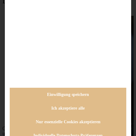
Das könnte auch interessant sein:
Einwilligung speichern
Ich akzeptiere alle
Nur essenzielle Cookies akzeptieren
Cremiger Spitzkohl-Hackfleisch-Topf – einfach, schnell
und unglaublich lecker
Individuelle Datenschutz-Präferenzen