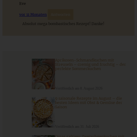
Das beste Rezept für Omas lockeren und buttrigen
Eve
Streuselkuchen - ganz einfach
vor 11 Monaten
Antworten
Absolut mega bombastisches Rezept! Danke!
ZUM BEITRAG
Aprikosen-Schmandkuchen mit
Streuseln – cremig und fruchtig – der
perfekte Sommerkuchen
Veröffentlich am 8. August 2026
9 saisonale Rezepte im August – die
besten Ideen mit Obst & Gemüse der
Saison
Gigantes Plaki – griechische Riesenbohnen in
Tomatensoße
Veröffentlich am 31. Juli 2026
Omas saftiger Zwetschgenkuchen mit