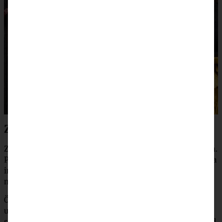
Zubereitung für bestes Chili con Carne
Zwiebel und Knoblauch abziehen und in Würfel schneiden.
Paprika- und Chilischote waschen und entkernen. Paprika
in Würfel, Chili in feine Streifen schneiden (Achtung:
nicht in die Augen fassen!).
Öl in einem großen Topf erhitzen. Hackfleisch, Zwiebel-
und Knoblauchwürfel darin anbraten, das Hackfleisch
sollte schön krümelig sein. Paprika und Chili zugeben und