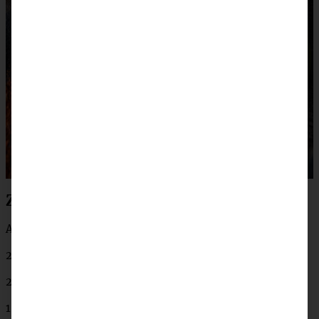
Zutaten bestes Chili con Carne
Ausreichend für 4 Personen:
2 mittelgroße Zwiebeln
2 Knoblauchzehen
1 rote Paprika