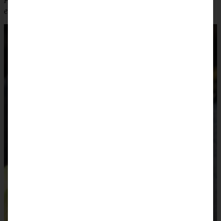
Probiert Euer Chili gerne auch mal mit einer Prise Zimt oder
etwas Zartbitterschokolade in der Sauce, sehr lecker!