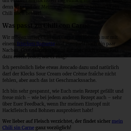
um es dann am nächsten Tag einfach nur aufzuwärmen,
denn wir sind der Meinung, aufgewärmt schmeckt ein
Chili noch besser!
Was passt zu Chili con Carne
Wir mögen unser Chili con Carne am liebsten nur mit
einem
frischen Baguette
und eventuell noch ein paar
Nachos. Grundsätzlich könnt Ihr aber auch gerne Reis
dazu essen. Jeder, wie er mag!
Ich persönlich liebe etwas Avocado dazu und natürlich
darf der Klecks Sour Cream oder Crème fraîche nicht
fehlen, aber auch das ist Geschmackssache.
Ich bin sehr gespannt, wie Euch mein Rezept gefällt und
freue mich – wie bei jedem anderen Rezept auch – sehr
über Euer Feedback, wenn Ihr meinen Eintopf mit
Hackfleisch und Bohnen ausprobiert habt!
Wer lieber auf Fleisch verzichtet, der findet sicher
mein
Chili sin Carne
ganz vorzüglich!