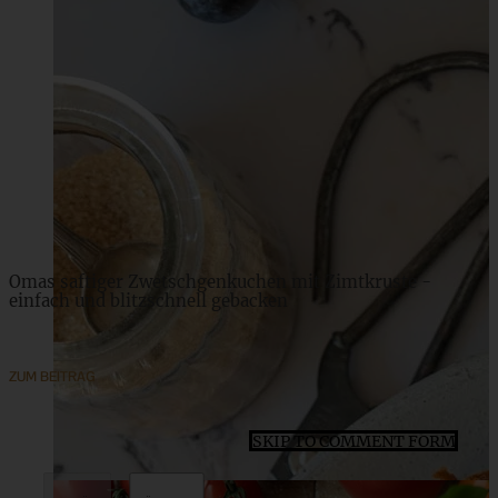
Aromatischer Kürbis-Bohnen-Eintopf mit Kabanossi
ZUM BEITRAG
Omas saftiger Zwetschgenkuchen mit Zimtkruste -
einfach und blitzschnell gebacken
ZUM BEITRAG
SKIP TO COMMENT FORM