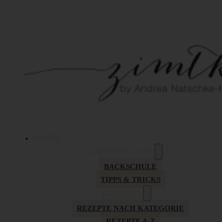
HOME
GRUNDLAGEN
BACKSCHULE
TIPPS & TRICKS
REZEPTE
REZEPTE NACH KATEGORIE
REZEPTE A-Z