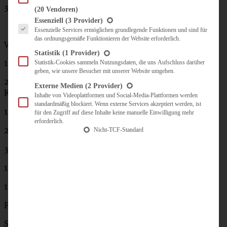
3 Frühlingszwiebeln
(20 Vendoren)
Es folgt eine Liste der Service-Gruppen, für die eine Einwilligung erteilt werden kann.
Essenziell
(3 Provider)
Essenzielle Services ermöglichen grundlegende Funktionen und sind für
das ordnungsgemäße Funktionieren der Website erforderlich.
Vinaigrette:
Statistik
(1 Provider)
1 Schalotte
Statistik-Cookies sammeln Nutzungsdaten, die uns Aufschluss darüber
geben, wie unsere Besucher mit unserer Website umgehen.
2 Bund Koriander (oder glatte Petersilie, wer keinen
Externe Medien
(2 Provider)
Koriander mag)
Inhalte von Videoplattformen und Social-Media-Plattformen werden
standardmäßig blockiert. Wenn externe Services akzeptiert werden, ist
1 Knoblauchzehe
für den Zugriff auf diese Inhalte keine manuelle Einwilligung mehr
erforderlich.
2 EL Ahornsirup
Nicht-TCF-Standard
3 EL Rotweinessig
120 ml Olivenöl
1 TL Salz
Frisch gemahlener Pfeffer
Sriracha nach Belieben