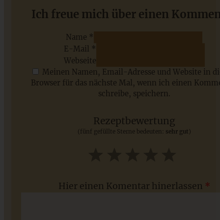
Bunter Antipasti-Salat mit italienischer Vinaigrette
Ich freue mich über einen Kommen
Name *
E-Mail *
ZUM BEITRAG
Webseite
Meinen Namen, Email-Adresse und Website in d
Browser für das nächste Mal, wenn ich einen Komm
schreibe, speichern.
Saisonale Rezepte im Juli - meine 7 sommerlichen
Lieblinge, die Ihr jetzt unbedingt ausprobieren solltet
Rezeptbewertung
(fünf gefüllte Sterne bedeuten:
sehr gut
)
ZUM BEITRAG
1
2
3
4
5
Star
Stars
Stars
Stars
Stars
Hier einen Komentar hinerlassen
*