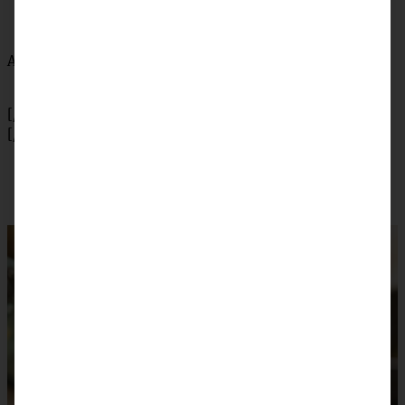
Abschmecken mit Pfeffer, Salz und Sriracha
[/tab]
[/tabs]