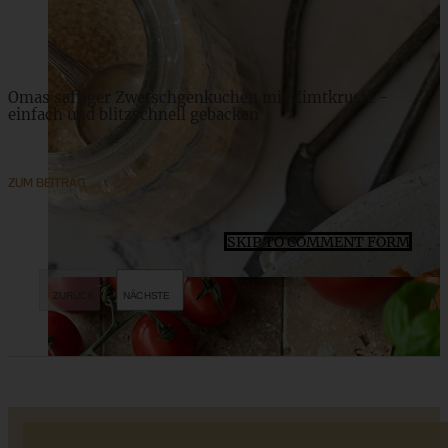
ZUM BEITRAG
Omas saftiger Zwetschgenkuchen mit Zimtkruste -
einfach und blitzschnell gebacken
ZUM BEITRAG
SKIP TO COMMENT FORM