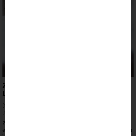
Zubereitung Taco Salat mit Koriander-
Dressing
[tabs]
[tab title=”Zubereitung”]
Zunächst das Hackfleisch anbraten. Dafür das Olivenöl
erhitzen, Knoblauchzehe schälen und klein Würfeln, dann