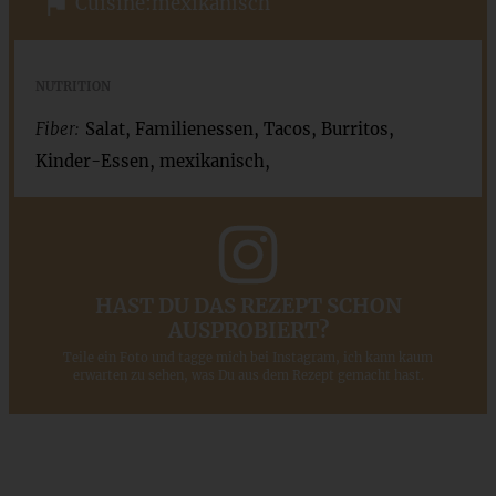
Cuisine:
mexikanisch
NUTRITION
Fiber:
Salat, Familienessen, Tacos, Burritos,
Kinder-Essen, mexikanisch,
HAST DU DAS REZEPT SCHON
AUSPROBIERT?
Teile ein Foto und tagge mich bei Instagram, ich kann kaum
erwarten zu sehen, was Du aus dem Rezept gemacht hast.