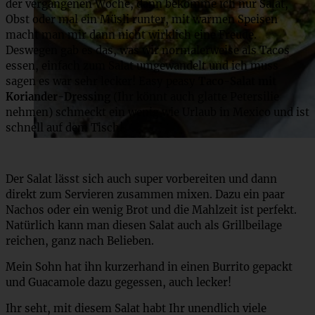
der vergangenen Woche, dann bekomme ich nur Salat,
Obst oder mal ein Müsli runter, mit warmen Speisen
macht man mir dann nicht wirklich eine Freude.
Deswegen gab es das, was wir normalerweise als Tacos
essen, einfach zum Salat umgewandelt und ich muss
sagen es war sehr lecker! Easy peasy
Taco-Salat mit
Koriander-Dressing
(Ihr könnt auch glatte Petersilie
nehmen) schmeckt ein wenig wie Urlaub in Mexico und ist
schnell auf dem Tisch!
Der Salat lässt sich auch super vorbereiten und dann
direkt zum Servieren zusammen mixen. Dazu ein paar
Nachos oder ein wenig Brot und die Mahlzeit ist perfekt.
Natürlich kann man diesen Salat auch als Grillbeilage
reichen, ganz nach Belieben.
Mein Sohn hat ihn kurzerhand in einen Burrito gepackt
und Guacamole dazu gegessen, auch lecker!
Ihr seht, mit diesem Salat habt Ihr unendlich viele