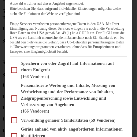
Auswahl wird nur auf dieses Angebot angewendet.
Bitte beachten Sie, dass aufgrund individueller Einstellungen möglicherweise
500 g Bio-Hackfleisch (ich hatte halb und halb, Ihr
nicht alle Funktionen der Website verfügbar sind.
nehmt, was Ihr am liebsten mögt)
Einige Services verarbeiten personenbezogene Daten in den USA. Mit Ihrer
1 Knoblauchzehe
Einwilligung zur Nutzung dieser Services willigen Sie auch in die Verarbeitung
Ihrer Daten in den USA gemäß Art. 49 (1) lit. a GDPR ein. Der EuGH stuft die
USA als ein Land mit unzureichendem Datenschutz nach EU-Standards ein. Es
3 EL Taco-Gewürz (Fertigmischung)
besteht beispielsweise die Gefahr, dass US-Behörden personenbezogene Daten
in Überwachungsprogrammen verarbeiten, ohne dass für Europäerinnen und
Europäer eine Klagemöglichkeit besteht.
Salat
Im Folgenden finden Sie eine Liste der Zwecke des IAB Transparency and Consent Fram
Speichern von oder Zugriff auf Informationen auf
einem Endgerät
3 Romana-Salat-Herzen
(168 Vendoren)
150 g Cherry Tomaten
Personalisierte Werbung und Inhalte, Messung von
Werbeleistung und der Performance von Inhalten,
100 g Cheddar-Käse
Zielgruppenforschung sowie Entwicklung und
Verbesserung von Angeboten
1 kleine Dose Mais
(166 Vendoren)
1 Dose Kidney-Bohnen
Verwendung genauer Standortdaten
(59 Vendoren)
Geräte anhand von aktiv angeforderten Informationen
1 – 2 Avocados
identifizieren