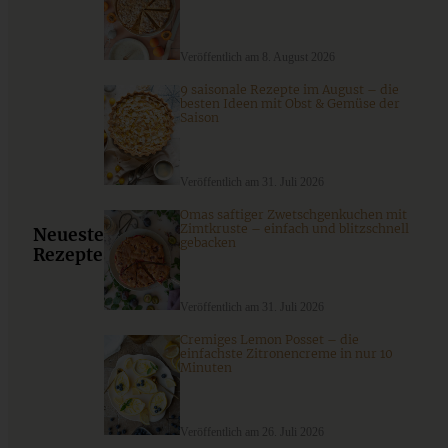
Veröffentlich am 8. August 2026
9 saisonale Rezepte im August – die
besten Ideen mit Obst & Gemüse der
Saison
Veröffentlich am 31. Juli 2026
Omas saftiger Zwetschgenkuchen mit
Sommersalat mit Blaubeeren, Edamame und Honig-
Zimtkruste – einfach und blitzschnell
Neueste
gebacken
Dressing – leicht, fruchtig und proteinreich
Rezepte
Veröffentlich am 31. Juli 2026
ZUM BEITRAG
Cremiges Lemon Posset – die
einfachste Zitronencreme in nur 10
Minuten
9 saisonale Rezepte im August – die besten Ideen mit Obst
& Gemüse der Saison
Veröffentlich am 26. Juli 2026