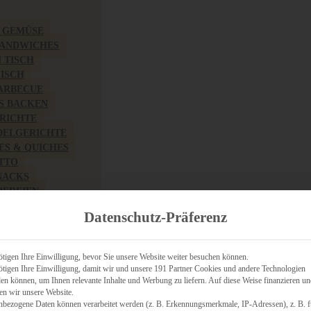
& GEMÜSE
SANDWICHES
M TISCH
FISCH
BARBECUE
S BACKEN
RICHTE
DELGERICHTE
TES & QUICHES
OTTO
NACKS
PEREIEN
ZHAFT
Datenschutz-Präferenz
CHES
tigen Ihre Einwilligung, bevor Sie unsere Website weiter besuchen können.
tigen Ihre Einwilligung, damit wir und unsere 191 Partner Cookies und andere Technologien
n können, um Ihnen relevante Inhalte und Werbung zu liefern. Auf diese Weise finanzieren u
RICH
en wir unsere Website.
FRÜHSTÜCK
nbezogene Daten können verarbeitet werden (z. B. Erkennungsmerkmale, IP-Adressen), z. B. f