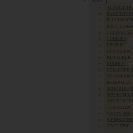
SÜSS
AUS DEM O
BAKE TOGE
BLECHKUC
BROT & BR
CHEESECAK
COOKIES
DESSERT
HEFEGEBÄC
KLASSIKER
KUCHEN
LOW CARB 
MY AMERIC
REZEPTE ZU
SCHOKOLAD
SÜSSES HAU
SÜSSES KLE
TÖRTCHEN
VEGAN SÜSS
WEIHNACHT
ZIMTLIEBE