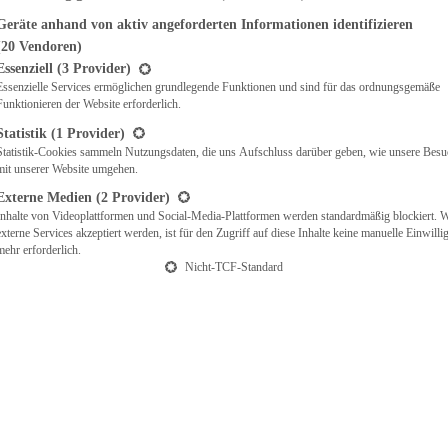
Geräte anhand von aktiv angeforderten Informationen identifizieren
(20 Vendoren)
t eine Liste der Service-Gruppen, für die eine Einwilligung erteilt werden ka
Essenziell
(3 Provider)
Essenzielle Services ermöglichen grundlegende Funktionen und sind für das ordnungsgemäße
Funktionieren der Website erforderlich.
Statistik
(1 Provider)
Statistik-Cookies sammeln Nutzungsdaten, die uns Aufschluss darüber geben, wie unsere Besu
mit unserer Website umgehen.
Externe Medien
(2 Provider)
Inhalte von Videoplattformen und Social-Media-Plattformen werden standardmäßig blockiert. 
externe Services akzeptiert werden, ist für den Zugriff auf diese Inhalte keine manuelle Einwill
mehr erforderlich.
Nicht-TCF-Standard