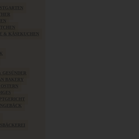
BSTGARTEN
THER
HEN
ÖTCHEN
E & KÄSEKUCHEN
K
& GESÜNDER
AN BAKERY
 OSTERN
IGES
PTGERICHT
INGEBÄCK
SBÄCKEREI