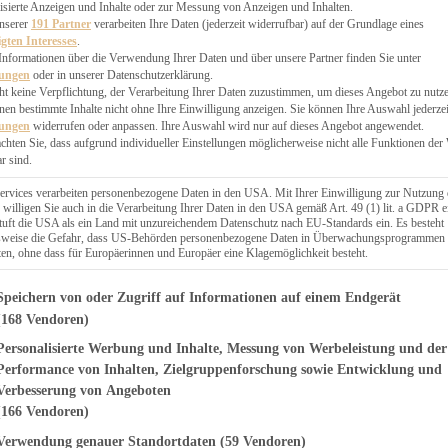
EN, CHUTNEYS
isierte Anzeigen und Inhalte oder zur Messung von Anzeigen und Inhalten.
BLINGSESSEN
unserer
191 Partner
verarbeiten Ihre Daten (jederzeit widerrufbar) auf der Grundlage eines
igten Interesses
.
SCHENKE
Informationen über die Verwendung Ihrer Daten und über unsere Partner finden Sie unter
PTE
lungen
oder in unserer Datenschutzerklärung.
 PIES
ht keine Verpflichtung, der Verarbeitung Ihrer Daten zuzustimmen, um dieses Angebot zu nutz
en bestimmte Inhalte nicht ohne Ihre Einwilligung anzeigen. Sie können Ihre Auswahl jederzei
lungen
widerrufen oder anpassen. Ihre Auswahl wird nur auf dieses Angebot angewendet.
achten Sie, dass aufgrund individueller Einstellungen möglicherweise nicht alle Funktionen der
r sind.
ERWEGS
ervices verarbeiten personenbezogene Daten in den USA. Mit Ihrer Einwilligung zur Nutzung 
 willigen Sie auch in die Verarbeitung Ihrer Daten in den USA gemäß Art. 49 (1) lit. a GDPR e
uft die USA als ein Land mit unzureichendem Datenschutz nach EU-Standards ein. Es besteht
Suche
lsweise die Gefahr, dass US-Behörden personenbezogene Daten in Überwachungsprogrammen
ten, ohne dass für Europäerinnen und Europäer eine Klagemöglichkeit besteht.
genden finden Sie eine Liste der Zwecke des IAB Transparency and Consent Fr
Speichern von oder Zugriff auf Informationen auf einem Endgerät
(168 Vendoren)
Personalisierte Werbung und Inhalte, Messung von Werbeleistung und der
SEN
lasch – Mom’s
Performance von Inhalten, Zielgruppenforschung sowie Entwicklung und
Verbesserung von Angeboten
day
(166 Vendoren)
Verwendung genauer Standortdaten
(59 Vendoren)