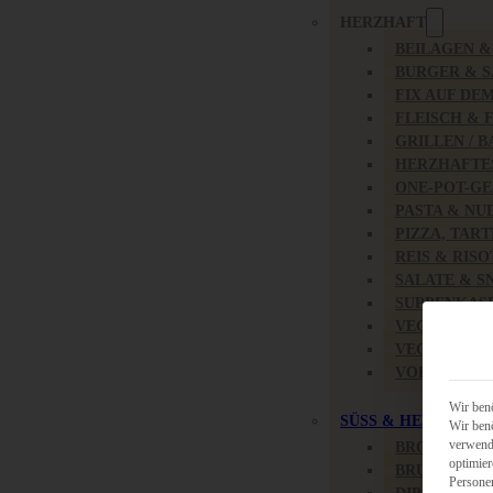
HERZHAFT
BEILAGEN 
BURGER & 
FIX AUF DE
FLEISCH & 
GRILLEN / 
HERZHAFTE
ONE-POT-GE
PASTA & NU
PIZZA, TAR
REIS & RIS
SALATE & S
SUPPENKAS
VEGAN HER
VEGETARIS
VORSPEISEN
Wir benö
SÜSS & HERZHAFT
Wir benö
verwende
BROTAUFST
optimier
BRUNCH & 
Persone