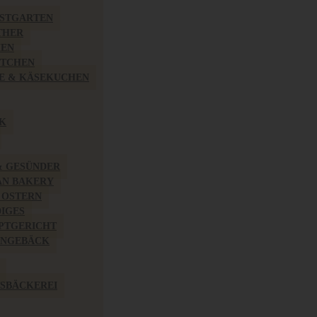
BSTGARTEN
THER
HEN
ÖTCHEN
E & KÄSEKUCHEN
K
& GESÜNDER
AN BAKERY
 OSTERN
IGES
PTGERICHT
INGEBÄCK
SBÄCKEREI