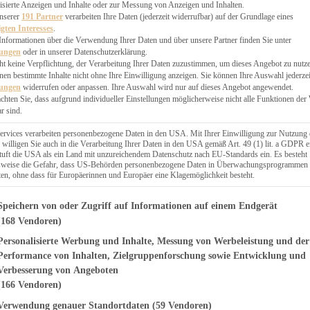
EN, CHUTNEYS
isierte Anzeigen und Inhalte oder zur Messung von Anzeigen und Inhalten.
BLINGSESSEN
unserer
191 Partner
verarbeiten Ihre Daten (jederzeit widerrufbar) auf der Grundlage eines
igten Interesses
.
SCHENKE
Informationen über die Verwendung Ihrer Daten und über unsere Partner finden Sie unter
PTE
lungen
oder in unserer Datenschutzerklärung.
 PIES
ht keine Verpflichtung, der Verarbeitung Ihrer Daten zuzustimmen, um dieses Angebot zu nutz
en bestimmte Inhalte nicht ohne Ihre Einwilligung anzeigen. Sie können Ihre Auswahl jederzei
lungen
widerrufen oder anpassen. Ihre Auswahl wird nur auf dieses Angebot angewendet.
achten Sie, dass aufgrund individueller Einstellungen möglicherweise nicht alle Funktionen der
r sind.
ERWEGS
ervices verarbeiten personenbezogene Daten in den USA. Mit Ihrer Einwilligung zur Nutzung 
 willigen Sie auch in die Verarbeitung Ihrer Daten in den USA gemäß Art. 49 (1) lit. a GDPR e
uft die USA als ein Land mit unzureichendem Datenschutz nach EU-Standards ein. Es besteht
Suche
lsweise die Gefahr, dass US-Behörden personenbezogene Daten in Überwachungsprogrammen
ten, ohne dass für Europäerinnen und Europäer eine Klagemöglichkeit besteht.
genden finden Sie eine Liste der Zwecke des IAB Transparency and Consent Fr
Speichern von oder Zugriff auf Informationen auf einem Endgerät
(168 Vendoren)
Personalisierte Werbung und Inhalte, Messung von Werbeleistung und der
ES
arte mit Skyr-
Performance von Inhalten, Zielgruppenforschung sowie Entwicklung und
Verbesserung von Angeboten
uss
(166 Vendoren)
Verwendung genauer Standortdaten
(59 Vendoren)