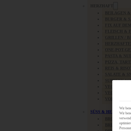
HERZHAFT
BEILAGEN 
BURGER & 
FIX AUF DE
FLEISCH & 
GRILLEN / 
HERZHAFTE
ONE-POT-GE
PASTA & NU
PIZZA, TAR
REIS & RIS
SALATE & S
SUPPENKAS
VEGAN HER
VEGETARIS
VORSPEISEN
Wir benö
SÜSS & HERZHAFT
Wir benö
verwende
BROTAUFST
optimier
BRUNCH & 
Persone