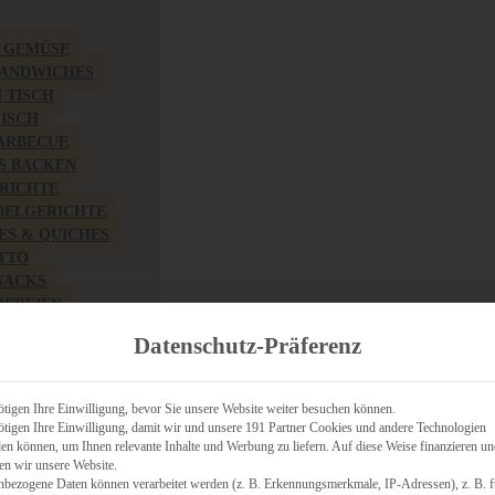
& GEMÜSE
SANDWICHES
M TISCH
FISCH
BARBECUE
S BACKEN
RICHTE
DELGERICHTE
TES & QUICHES
OTTO
NACKS
PEREIEN
ZHAFT
Datenschutz-Präferenz
CHES
tigen Ihre Einwilligung, bevor Sie unsere Website weiter besuchen können.
tigen Ihre Einwilligung, damit wir und unsere 191 Partner Cookies und andere Technologien
n können, um Ihnen relevante Inhalte und Werbung zu liefern. Auf diese Weise finanzieren u
RICH
en wir unsere Website.
FRÜHSTÜCK
nbezogene Daten können verarbeitet werden (z. B. Erkennungsmerkmale, IP-Adressen), z. B. f