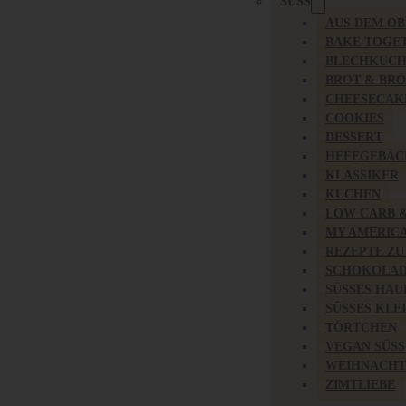
SÜSS
AUS DEM O
BAKE TOGE
BLECHKUC
BROT & BR
CHEESECAK
COOKIES
DESSERT
HEFEGEBÄC
KLASSIKER
KUCHEN
LOW CARB 
MY AMERIC
REZEPTE ZU
SCHOKOLAD
SÜSSES HAU
SÜSSES KLE
TÖRTCHEN
VEGAN SÜSS
WEIHNACHT
ZIMTLIEBE