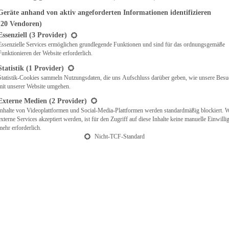
Geräte anhand von aktiv angeforderten Informationen identifizieren
(20 Vendoren)
t eine Liste der Service-Gruppen, für die eine Einwilligung erteilt werden ka
Essenziell
(3 Provider)
Essenzielle Services ermöglichen grundlegende Funktionen und sind für das ordnungsgemäße
Funktionieren der Website erforderlich.
Statistik
(1 Provider)
Statistik-Cookies sammeln Nutzungsdaten, die uns Aufschluss darüber geben, wie unsere Besu
mit unserer Website umgehen.
Externe Medien
(2 Provider)
Inhalte von Videoplattformen und Social-Media-Plattformen werden standardmäßig blockiert. 
externe Services akzeptiert werden, ist für den Zugriff auf diese Inhalte keine manuelle Einwill
mehr erforderlich.
Nicht-TCF-Standard