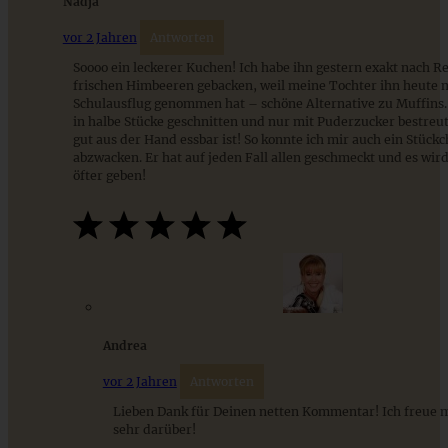
Nadja
vor 2 Jahren
Antworten
Soooo ein leckerer Kuchen! Ich habe ihn gestern exakt nach R
frischen Himbeeren gebacken, weil meine Tochter ihn heute 
Schulausflug genommen hat – schöne Alternative zu Muffins. 
in halbe Stücke geschnitten und nur mit Puderzucker bestreut
gut aus der Hand essbar ist! So konnte ich mir auch ein Stück
abzwacken. Er hat auf jeden Fall allen geschmeckt und es wird
öfter geben!
Blitzschneller Apfel-Rührkuchen mit knusprigen
Walnuss-Streuseln
ZUM BEITRAG
Andrea
vor 2 Jahren
Antworten
9 saisonale Rezepte im August – die besten Ideen mit Obst
& Gemüse der Saison
Lieben Dank für Deinen netten Kommentar! Ich freue m
sehr darüber!