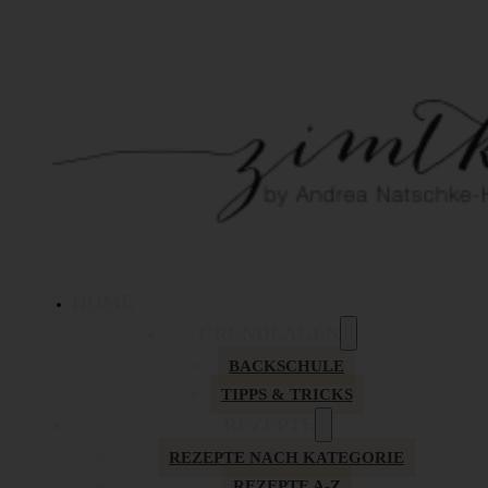
HOME
GRUNDLAGEN
BACKSCHULE
TIPPS & TRICKS
REZEPTE
REZEPTE NACH KATEGORIE
REZEPTE A-Z