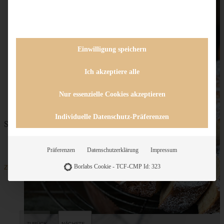
Einwilligung speichern
Ich akzeptiere alle
Nur essenzielle Cookies akzeptieren
Individuelle Datenschutz-Präferenzen
Saftiger Apfelmus Gugelhupf wie von Oma
Präferenzen
Datenschutzerklärung
Impressum
Borlabs Cookie - TCF-CMP Id: 323
ZUM BEITRAG