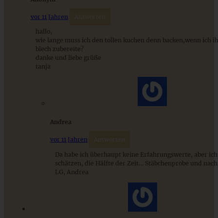
vor 11 Jahren
Antworten
ZUM BEITRAG
hallo,
wie lange muss ich den tollen kuchen denn backen,wenn ich i
blech zubereite?
danke und liebe grüße
tanja
Stracciatella-Quarkcreme mit Kirschgrütze - einfaches
Dessert im Glas
ZUM BEITRAG
Andrea
vor 11 Jahren
Antworten
Da habe ich überhaupt keine Erfahrungswerte, aber ic
schätzen, die Hälfte der Zeit… Stäbchenprobe und nach
LG, Andrea