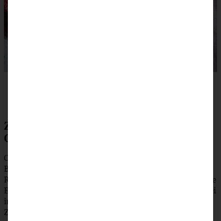
Zubereitung für Himbeer-Zitronen-
Gugelhupf
Ofen auf 180 °C (160 °C Umluft) vorheizen. Die weiche
Butter mit dem Vanillezucker und Zucker mit dem
Rührgerät auf höchster Stufe ganz schaumig schlagen. Die
Eier nach und nach, dann den Schmand zufügen und dabei
immer weiter rühren. Nun das Mehl, Salz, Backpulver,
Zitronenabrieb und -saft hinzufügen und alles