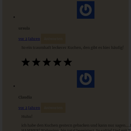
ZUM BEITRAG
ursula
vor 2 Jahren
Antworten
So ein traumhaft leckerer Kuchen, den gibt es hier häufig!
Rhabarberkuchen mit Schmandguss vom Blech
Claudia
vor 2 Jahren
Antworten
ZUM BEITRAG
Huhu!
ich habe den Kuchen gestern gebacken und kann nur sagen….
HAMMER! Wahnsinn, bin total begeistert. So saftig! Und mit 