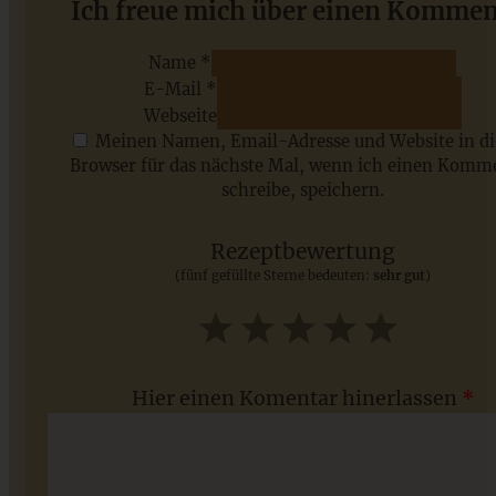
Weltbester saftiger Zitronenkuchen mit Joghurt
Ich freue mich über einen Kommen
Name *
E-Mail *
ZUM BEITRAG
Webseite
Meinen Namen, Email-Adresse und Website in d
Browser für das nächste Mal, wenn ich einen Komm
schreibe, speichern.
Saisonale Rezepte im Juli - meine 7 sommerlichen
Lieblinge, die Ihr jetzt unbedingt ausprobieren solltet
Rezeptbewertung
(fünf gefüllte Sterne bedeuten:
sehr gut
)
ZUM BEITRAG
1
2
3
4
5
Star
Stars
Stars
Stars
Stars
Hier einen Komentar hinerlassen
*