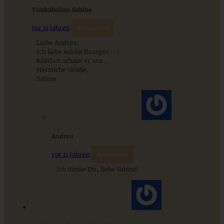
Tonkabohne Sabine
vor 11 Jahren
Antworten
Zitroniger Erdbeer-Rhabarber-Kuchen mit Streuseln
Liebe Andrea,
Ich liebe solche Rezepte :-)
Kõstlich schaut er aus …
Herzliche Grüße,
ZUM BEITRAG
Sabine
Mediterran gewürztes Gemüse auf cremigem Tahini-
Minz-Joghurt
Andrea
vor 11 Jahren
Antworten
ZUM BEITRAG
Ich danke Dir, liebe Sabine!