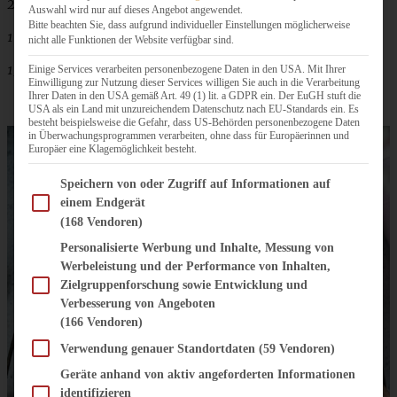
2 EL Zitronensaft
Auswahl wird nur auf dieses Angebot angewendet.
Bitte beachten Sie, dass aufgrund individueller Einstellungen möglicherweise
1 EL Milch
nicht alle Funktionen der Website verfügbar sind.
150 g Puderzucker
Einige Services verarbeiten personenbezogene Daten in den USA. Mit Ihrer
Einwilligung zur Nutzung dieser Services willigen Sie auch in die Verarbeitung
Ihrer Daten in den USA gemäß Art. 49 (1) lit. a GDPR ein. Der EuGH stuft die
USA als ein Land mit unzureichendem Datenschutz nach EU-Standards ein. Es
besteht beispielsweise die Gefahr, dass US-Behörden personenbezogene Daten
in Überwachungsprogrammen verarbeiten, ohne dass für Europäerinnen und
Europäer eine Klagemöglichkeit besteht.
Im Folgenden finden Sie eine Liste der Zwecke des IAB Transparency and Consent Fram
Speichern von oder Zugriff auf Informationen auf
einem Endgerät
(168 Vendoren)
Personalisierte Werbung und Inhalte, Messung von
Werbeleistung und der Performance von Inhalten,
Zielgruppenforschung sowie Entwicklung und
Verbesserung von Angeboten
(166 Vendoren)
Verwendung genauer Standortdaten
(59 Vendoren)
Geräte anhand von aktiv angeforderten Informationen
identifizieren