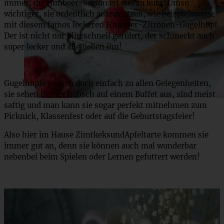
immer, die Himbeer-Saison ist viel zu kurz! Umso
wichtiger, sie ordentlich auszunutzen, wie beispielsweise
mit diesem famos leckeren Himbeer-Zitronen-Gugelhupf.
Der ist nicht nur blitzschnell gerührt, der schmeckt auch
super lecker und alle lieben ihn!
Gugelhupfe passen doch einfach zu allen Gelegenheiten,
sie sehen immer hübsch auf einem Buffet aus, sind meist
saftig und man kann sie sogar perfekt mitnehmen zum
Picknick, Klassenfest oder auf die Geburtstagsfeier!
Also hier im Hause ZimtkeksundApfeltarte kommen sie
immer gut an, denn sie können auch mal wunderbar
nebenbei beim Spielen oder Lernen gefuttert werden!