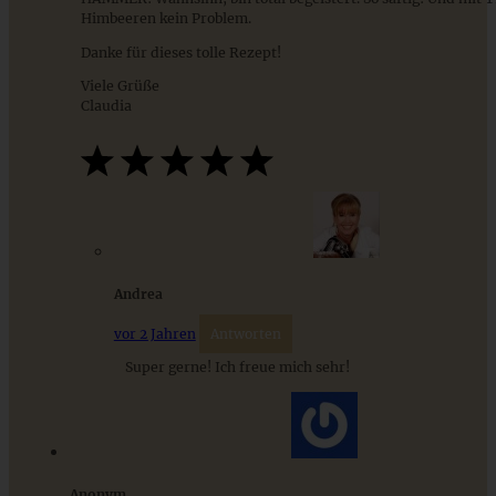
Himbeeren kein Problem.
Cremiges Lemon Posset - die einfachste Zitronencreme in
Danke für dieses tolle Rezept!
nur 10 Minuten
Viele Grüße
Claudia
ZUM BEITRAG
Andrea
vor 2 Jahren
Antworten
Super gerne! Ich freue mich sehr!
Fruchtiger Rhabarber-Himbeer-Marzipan-Kuchen
Anonym