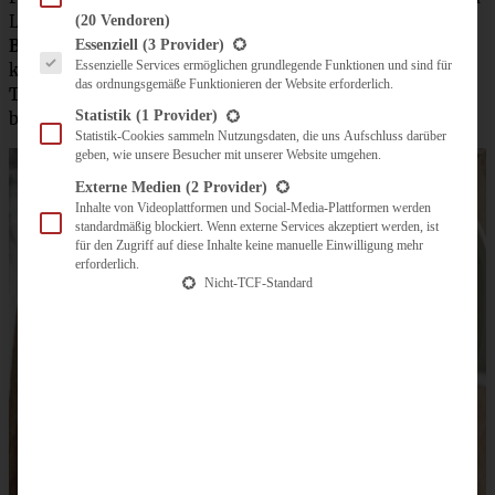
Lieblingskuchens mitgebracht:
meinen Mandel-
(20 Vendoren)
Es folgt eine Liste der Service-Gruppen, für die eine Einwilligung erteilt werden kann.
Butterkuchen vom Blech.
Davon kann ich nie genug
Essenziell
(3 Provider)
Essenzielle Services ermöglichen grundlegende Funktionen und sind für
kriegen, so lecker ist der und dabei so einfach! Dazu eine
das ordnungsgemäße Funktionieren der Website erforderlich.
Tasse
Ostfriesen-Tee mit Sahne-Wölkchen
, und – wohl
Statistik
(1 Provider)
bemerkt – hellen Kluntjes!
Statistik-Cookies sammeln Nutzungsdaten, die uns Aufschluss darüber
geben, wie unsere Besucher mit unserer Website umgehen.
Externe Medien
(2 Provider)
Inhalte von Videoplattformen und Social-Media-Plattformen werden
standardmäßig blockiert. Wenn externe Services akzeptiert werden, ist
für den Zugriff auf diese Inhalte keine manuelle Einwilligung mehr
erforderlich.
Nicht-TCF-Standard