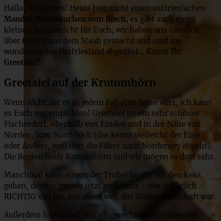
Hallo, Ihr Lieben! Heute hier nicht einen ostfriesischen
Mandel-Butterkuchen vom Blech,
es gibt auch einen
kleinen Reisebericht für Euch, wir haben uns nämlich
über Ostern aus dem Staub gemacht und sind ins
wunderschöne Ostfriesland abgedüst… Kennt Ihr
Greetsiel
?
Greetsiel auf der Krummhörn
Wenn nicht, ist es in jedem Fall eine Reise wert, ich kann
es Euch nur empfehlen! Greetsiel ist ein sehr schönes
Fischerdorf, oberhalb von Emden und in der Nähe von
Norden, bzw. Norddeich (das kennt vielleicht der Eine
oder Andere, weil dort die Fähre nach Norderney abgeht).
Die Region heißt Krummhörn und wir mögen es dort sehr.
Manchmal kann einem der Trubel im Ort auf den Keks
gehen, denn – gerade jetzt zu Ostern – war natürlich
RICHTIG viel los, vor allem weil das Wetter traumhaft war.
Außerdem hatten wir uns ausgerechnet im schönsten