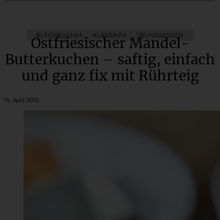
BLECHKUCHEN
KLASSIKER
KINDER-LIEBLINGSESSEN
Ostfriesischer Mandel-
Butterkuchen – saftig, einfach
und ganz fix mit Rührteig
15. April 2015