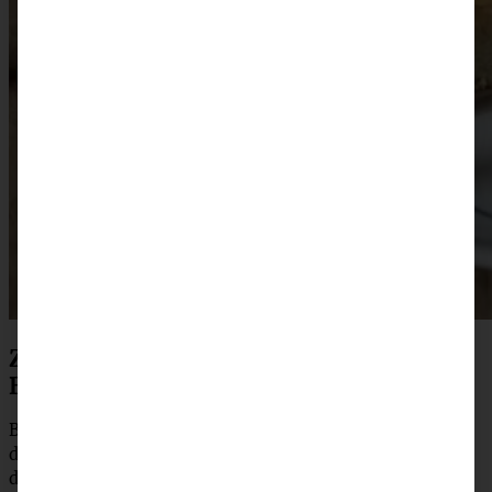
Zubereitung saftiger Mandel-
Butterkuchen
Backofen auf 170 °C (150 °C Umluft) vorheizen. Zunächst
die Eier mit dem Zucker hell cremig aufschlagen, dann
das Mehl darübersieben, alle weiteren Zutaten und luftig