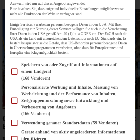
Auswahl wird nur auf dieses Angebot angewendet.
Bitte beachten Sie, dass aufgrund individueller Einstellungen möglicherweise
nicht alle Funktionen der Website verfügbar sind.
Einige Services verarbeiten personenbezogene Daten in den USA. Mit Ihrer
Einwilligung zur Nutzung dieser Services willigen Sie auch in die Verarbeitung
Ihrer Daten in den USA gemäß Art. 49 (1) lit. a GDPR ein. Der EuGH stuft die
USA als ein Land mit unzureichendem Datenschutz nach EU-Standards ein. Es
besteht beispielsweise die Gefahr, dass US-Behörden personenbezogene Daten
in Überwachungsprogrammen verarbeiten, ohne dass für Europäerinnen und
Europäer eine Klagemöglichkeit besteht.
Im Folgenden finden Sie eine Liste der Zwecke des IAB Transparency and Consent Fram
Speichern von oder Zugriff auf Informationen auf
einem Endgerät
(168 Vendoren)
Personalisierte Werbung und Inhalte, Messung von
Werbeleistung und der Performance von Inhalten,
Zielgruppenforschung sowie Entwicklung und
Verbesserung von Angeboten
(166 Vendoren)
Ostfriesischer Mandel-Butterkuchen mit
Verwendung genauer Standortdaten
(59 Vendoren)
Rührteig
Geräte anhand von aktiv angeforderten Informationen
Für Euch habe ich heute das Rezept meines ostfriesischen
identifizieren