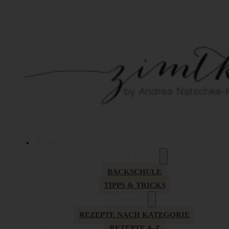
HOME
GRUNDLAGEN
BACKSCHULE
TIPPS & TRICKS
REZEPTE
REZEPTE NACH KATEGORIE
REZEPTE A-Z