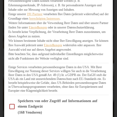
Personenbezogene Daten können verarbeitet werden (z. B.
Erkennungsmerkmale, IP-Adressen), z. B. für personalisierte Anzeigen und
Inhalte oder zur Messung von Anzeigen und Inhalten.
Einige unserer
191 Partner
verarbeiten Ihre Daten (jederzeit widerrufbar) auf der
Grundlage eines
berechtigten Interesses
.
Weitere Informationen über die Verwendung Ihrer Daten und über unsere Partner
finden Sie unter
Einstellungen
oder in unserer Datenschutzerklärung.
Es besteht keine Verpflichtung, der Verarbeitung Ihrer Daten zuzustimmen, um
dieses Angebot zu nutzen.
Wir können bestimmte Inhalte nicht ohne Ihre Einwilligung anzeigen. Sie können
Ihre Auswahl jederzeit unter
Einstellungen
widerrufen oder anpassen. Ihre
Auswahl wird nur auf dieses Angebot angewendet.
Bitte beachten Sie, dass aufgrund individueller Einstellungen möglicherweise
nicht alle Funktionen der Website verfügbar sind.
Einige Services verarbeiten personenbezogene Daten in den USA. Mit Ihrer
Einwilligung zur Nutzung dieser Services willigen Sie auch in die Verarbeitung
Ihrer Daten in den USA gemäß Art. 49 (1) lit. a GDPR ein. Der EuGH stuft die
USA als ein Land mit unzureichendem Datenschutz nach EU-Standards ein. Es
besteht beispielsweise die Gefahr, dass US-Behörden personenbezogene Daten
in Überwachungsprogrammen verarbeiten, ohne dass für Europäerinnen und
Europäer eine Klagemöglichkeit besteht.
Im Folgenden finden Sie eine Liste der Zwecke des IAB Transparency and Consent Fram
Speichern von oder Zugriff auf Informationen auf
einem Endgerät
(168 Vendoren)