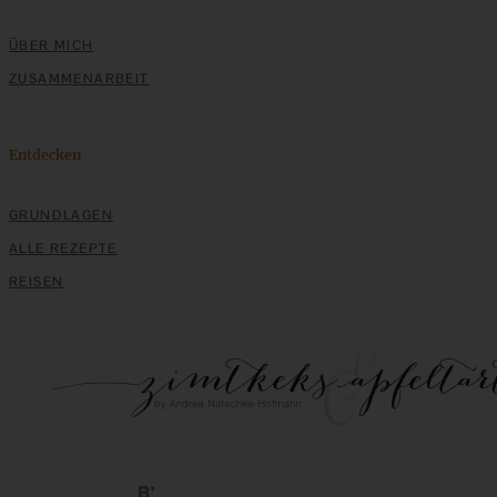
ZUM BEITRAG
ÜBER MICH
ZUSAMMENARBEIT
Klassische Spargelcremesuppe aus Spargel und
Spargelschalen ganz ohne Mehlschwitze
Entdecken
ZUM BEITRAG
GRUNDLAGEN
ALLE REZEPTE
REISEN