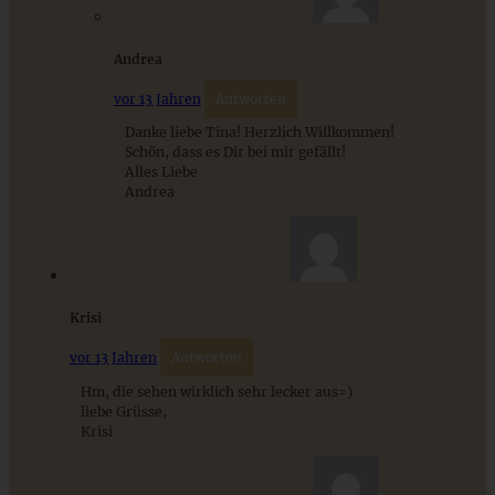
Andrea
Zimthörnchen
vor 13 Jahren
Antworten
Danke liebe Tina! Herzlich Willkommen!
Schön, dass es Dir bei mir gefällt!
ZUM BEITRAG
Alles Liebe
Andrea
Schweizer Wurstsalat mit Käse - einfach, würzig und in 15
Minuten auf dem Tisch!
Krisi
vor 13 Jahren
Antworten
ZUM BEITRAG
Hm, die sehen wirklich sehr lecker aus=)
liebe Grüsse,
Krisi