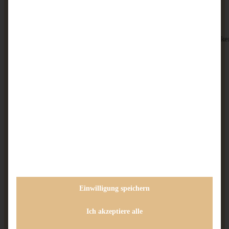
vor 13 Jahren
Antworten
Hallo Andrea,
die sehen ja köstlich aus … ich habe schon lange keine geback
für's erinnern …
Schönes Wochenende
Jutta
Streuselsternchen – Schokoladenkekse mit Streuseln und
Marmelade
Andrea
vor 13 Jahren
Antworten
ZUM BEITRAG
Aber gern, liebe Jutta!
Das wünsche ich Dir auch!
Liebe Grüße
Einwilligung speichern
Andrea
Cremiges Lemon Posset - die einfachste Zitronencreme in
nur 10 Minuten
Ich akzeptiere alle