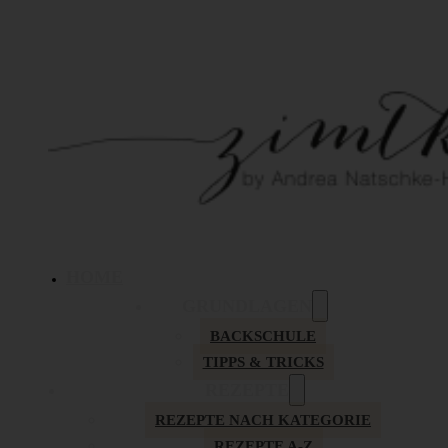
HOME
GRUNDLAGEN
BACKSCHULE
TIPPS & TRICKS
REZEPTE
REZEPTE NACH KATEGORIE
REZEPTE A-Z