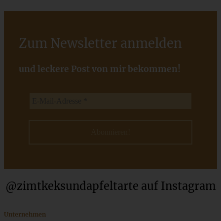
Aprikosen-Schmandkuchen mit Streuseln - cremig und
fruchtig - der perfekte Sommerkuchen
Zum Newsletter anmelden
ZUM BEITRAG
und leckere Post von mir bekommen!
@zimtkeksundapfeltarte auf Instagram
Meine 12 besten Geschenke aus der Küche – einfach und
gelingsicher
Unternehmen