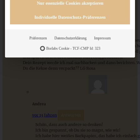
Nur essenzielle Cookies akzeptieren
ZUM BEITRAG
Rosa Lia
Individuelle Datenschutz-Präferenzen
vor 13 Jahren
Antworten
Hallo Andrea,
Präferenzen
Datenschutzerklärung
Impressum
das ist ja lusti; gerade vor kurzem hatte ich bei meiner Freis
dieses Thema: Warum eigentlich kekse nur zu Weihnachten b
Borlabs Cookie - TCF-CMP Id: 323
Gerade Haferflockenkekse und Rollenkekse sind doch schnell
und sparen den teuren Einkauf von Fertigprodukten.
Dein Rezept werde ich mal nachbacken und dann berichten. W
Du die Kekse denn verpackt?? LG Rosa
Homemade Oreo-Cookies
Andrea
vor 13 Jahren
Antworten
ZUM BEITRAG
Schön, dass auch andere so denken!
Ich bin gespannt, ob Du sie so magst, wie wir!
Ich habe hier weißes Backpapier, das habe ich einfac