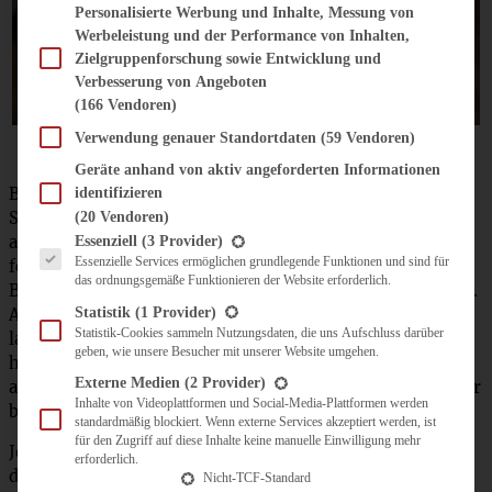
Personalisierte Werbung und Inhalte, Messung von
Werbeleistung und der Performance von Inhalten,
Zielgruppenforschung sowie Entwicklung und
Verbesserung von Angeboten
(166 Vendoren)
Verwendung genauer Standortdaten
(59 Vendoren)
Geräte anhand von aktiv angeforderten Informationen
Backbleche mit Backpapier auslegen. Puderzucker in eine
identifizieren
Schüssel sieben. Restliche Zutaten hinzufügen und und
(20 Vendoren)
Es folgt eine Liste der Service-Gruppen, für die eine Einwilligung erteilt werden kann.
alles mit dem Handrührer verrühren. Aus der Masse mit
Essenziell
(3 Provider)
Essenzielle Services ermöglichen grundlegende Funktionen und sind für
feuchten Händen Walnußgroße Kugeln formen. Auf das
das ordnungsgemäße Funktionieren der Website erforderlich.
Blech setzen und oben mit drei Fingern etwas eindrücken.
Statistik
(1 Provider)
An einem kühlen Ort mindestens fünf Stunden ruhen
Statistik-Cookies sammeln Nutzungsdaten, die uns Aufschluss darüber
lassen. Ofen vorheizen 175 °C (Umluft 150 °C) und im
geben, wie unsere Besucher mit unserer Website umgehen.
heißen Ofen für 18 – 20 Minuten backen. Auf dem Blech
Externe Medien
(2 Provider)
auskühlen lassen, vorsichtig ablösen und mit Puderzucker
Inhalte von Videoplattformen und Social-Media-Plattformen werden
bestäuben.
standardmäßig blockiert. Wenn externe Services akzeptiert werden, ist
für den Zugriff auf diese Inhalte keine manuelle Einwilligung mehr
Je nachdem, wie weich Ihr die Amaretti mögt, erhöht Ihr
erforderlich.
die Backzeit oder lasst sie eben etwas kürzer im Ofen…
Nicht-TCF-Standard