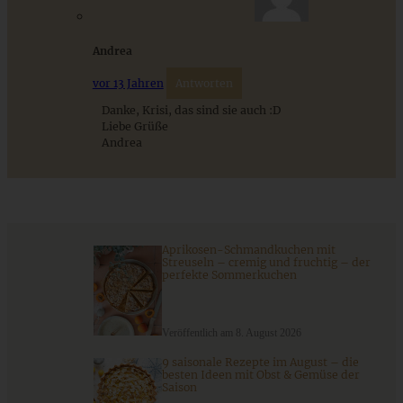
Andrea
vor 13 Jahren
Antworten
Danke, Krisi, das sind sie auch :D
Liebe Grüße
Andrea
Marzipan-Mandelhörnchen
ZUM BEITRAG
Aprikosen-Schmandkuchen mit
Streuseln – cremig und fruchtig – der
perfekte Sommerkuchen
Einfache Sauerteigbrötchen mit Leinsamen - knusprig,
saftig und gelingsicher
Veröffentlich am 8. August 2026
9 saisonale Rezepte im August – die
besten Ideen mit Obst & Gemüse der
Saison
ZUM BEITRAG