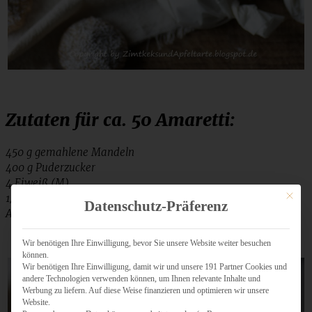
Zutaten für ca. 50 Amaretti:
450 g gemahlene Mandeln
400 g Puderzucker
4 Eiweiß (M)
Mit dies
1/2 Fläschchen Bittermandelaroma
Datenschutz-Präferenz
Abrieb einer halben Bio-Zitrone
Wir benötigen Ihre Einwilligung, bevor Sie unsere Website weiter besuchen
können.
Wir benötigen Ihre Einwilligung, damit wir und unsere 191 Partner Cookies und
andere Technologien verwenden können, um Ihnen relevante Inhalte und
Werbung zu liefern. Auf diese Weise finanzieren und optimieren wir unsere
Website.