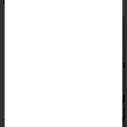
Beliebteste Rezepte
Orangen-Florentiner, chewy und fruchtig
ZUM BEITRAG
Omas saftiger Zwetschgenkuchen mit Zimtkruste -
einfach und blitzschnell gebacken