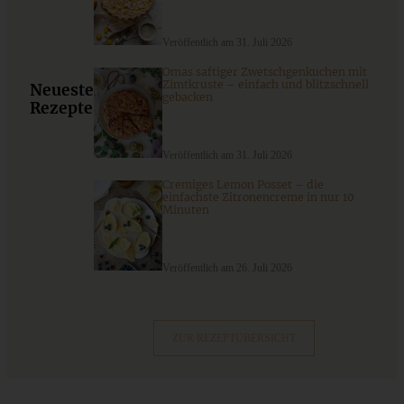
Veröffentlich am 31. Juli 2026
Omas saftiger Zwetschgenkuchen mit
Zimtkruste – einfach und blitzschnell
Neueste
gebacken
Rezepte
Veröffentlich am 31. Juli 2026
Cremiges Lemon Posset – die
einfachste Zitronencreme in nur 10
Minuten
Weiße-Schokolade-Cranberry-Cookies
Veröffentlich am 26. Juli 2026
ZUM BEITRAG
ZUR REZEPTÜBERSICHT