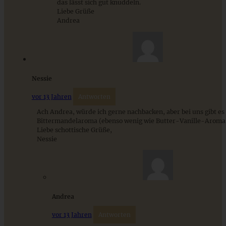
das lässt sich gut knuddeln.
Liebe Grüße
Stracciatella-Quarkcreme mit Kirschgrütze - einfaches
Andrea
Dessert im Glas
ZUM BEITRAG
Nessie
vor 13 Jahren
Antworten
Ach Andrea, würde ich gerne nachbacken, aber bei uns gibt es 
Bittermandelaroma (ebenso wenig wie Butter-Vanille-Aroma)
Liebe schottische Grüße,
Nessie
Andrea
Saftige Bratapfel-Cookies
vor 13 Jahren
Antworten