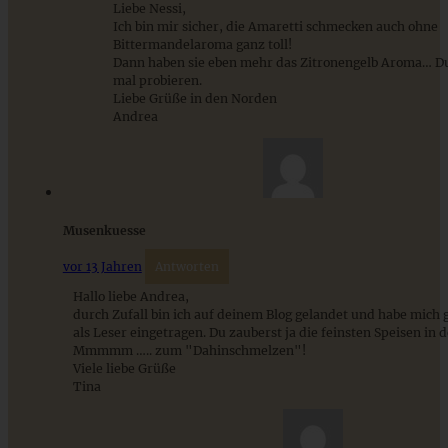
Liebe Nessi,
Ich bin mir sicher, die Amaretti schmecken auch ohne
Bittermandelaroma ganz toll!
ZUM BEITRAG
Dann haben sie eben mehr das Zitronengelb Aroma… Du 
mal probieren.
Liebe Grüße in den Norden
Andrea
Mediterran gewürztes Gemüse auf cremigem Tahini-
Minz-Joghurt
ZUM BEITRAG
Musenkuesse
vor 13 Jahren
Antworten
Hallo liebe Andrea,
durch Zufall bin ich auf deinem Blog gelandet und habe mich 
als Leser eingetragen. Du zauberst ja die feinsten Speisen in 
Mmmmm ….. zum "Dahinschmelzen"!
Viele liebe Grüße
Tina