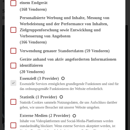
150 ml Sahne
einem Endgerät
(168 Vendoren)
Salz, Pfeffer, Paprika edelsüß, gehackte Petersilie. Evtl.
noch etwas Sahne
Personalisierte Werbung und Inhalte, Messung von
Werbeleistung und der Performance von Inhalten,
Zielgruppenforschung sowie Entwicklung und
Verbesserung von Angeboten
(166 Vendoren)
Verwendung genauer Standortdaten
(59 Vendoren)
Geräte anhand von aktiv angeforderten Informationen
identifizieren
(20 Vendoren)
Es folgt eine Liste der Service-Gruppen, für die eine Einwilligung erteilt werden kann.
Essenziell
(3 Provider)
Essenzielle Services ermöglichen grundlegende Funktionen und sind für
das ordnungsgemäße Funktionieren der Website erforderlich.
Statistik
(1 Provider)
Statistik-Cookies sammeln Nutzungsdaten, die uns Aufschluss darüber
geben, wie unsere Besucher mit unserer Website umgehen.
Externe Medien
(2 Provider)
Inhalte von Videoplattformen und Social-Media-Plattformen werden
standardmäßig blockiert. Wenn externe Services akzeptiert werden, ist