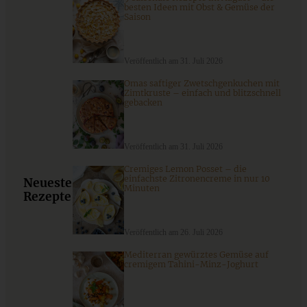
besten Ideen mit Obst & Gemüse der
Saison
Veröffentlich am 31. Juli 2026
Omas saftiger Zwetschgenkuchen mit
Zimtkruste – einfach und blitzschnell
gebacken
Veröffentlich am 31. Juli 2026
Cremiges Lemon Posset – die
einfachste Zitronencreme in nur 10
Schnelles Rezept für Französische Zwiebelsuppe
Neueste
Minuten
Rezepte
Veröffentlich am 26. Juli 2026
ZUM BEITRAG
Mediterran gewürztes Gemüse auf
cremigem Tahini-Minz-Joghurt
Cremiges Lemon Posset - die einfachste Zitronencreme in