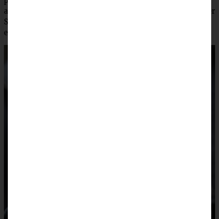
pürieren. Nochmals aufkochen und mit Salz und Pfeffer
abschmecken. Petersilie fein hacken. Suppe auf Teller oder
Schüsseln verteilen, mit etwas Petersilie und evtl. noch
einem kleinen Schuss Sahne dekorieren. Guten Appetit!