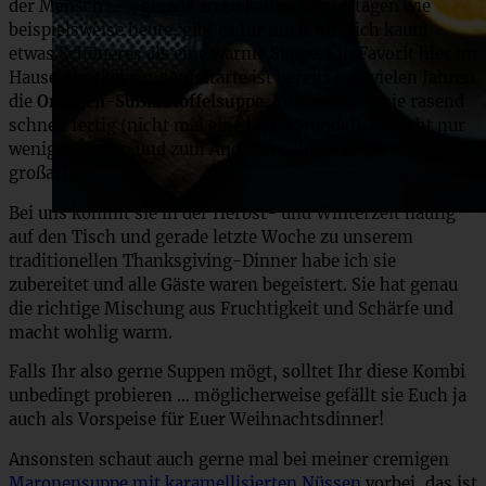
der Mensch …“, gerade an so kalten Wintertagen wie
beispielsweise heute, gibt es für mich wirklich kaum
etwas Schöneres als eine warme Suppe. Ein Favorit hier im
Hause ZimtkeksundApfeltarte ist bereits seit vielen Jahren
die
Orangen-Süßkartoffelsuppe
. Einerseits ist sie rasend
schnell fertig (nicht mal eine halbe Stunde!), braucht nur
wenige Zutaten und zum Anderen schmeckt sie einfach
großartig.
Bei uns kommt sie in der Herbst- und Winterzeit häufig
auf den Tisch und gerade letzte Woche zu unserem
traditionellen Thanksgiving-Dinner habe ich sie
zubereitet und alle Gäste waren begeistert. Sie hat genau
die richtige Mischung aus Fruchtigkeit und Schärfe und
macht wohlig warm.
Falls Ihr also gerne Suppen mögt, solltet Ihr diese Kombi
unbedingt probieren … möglicherweise gefällt sie Euch ja
auch als Vorspeise für Euer Weihnachtsdinner!
Ansonsten schaut auch gerne mal bei meiner cremigen
Maronensuppe mit karamellisierten Nüssen
vorbei, das ist