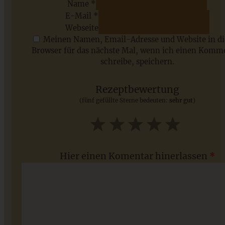
Name *
E-Mail *
ZUM BEITRAG
Webseite
Meinen Namen, Email-Adresse und Website in d
Browser für das nächste Mal, wenn ich einen Komm
schreibe, speichern.
Saisonale Rezepte im Juli - meine 7 sommerlichen
Lieblinge, die Ihr jetzt unbedingt ausprobieren solltet
Rezeptbewertung
(fünf gefüllte Sterne bedeuten:
sehr gut
)
ZUM BEITRAG
1
2
3
4
5
Star
Stars
Stars
Stars
Stars
Hier einen Komentar hinerlassen
*