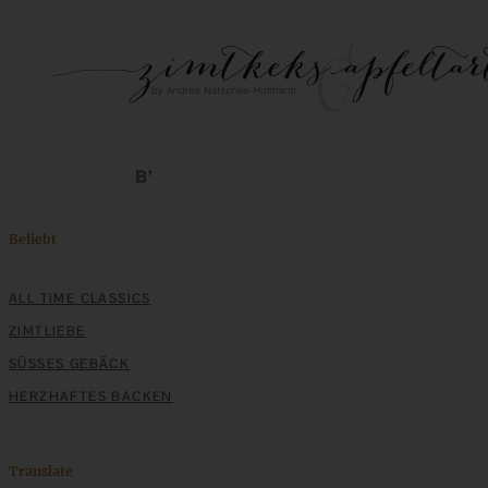
Klassische Spargelcremesuppe aus Spargel und
Spargelschalen ganz ohne Mehlschwitze
ZUM BEITRAG
Mediterran gewürztes Gemüse auf cremigem Tahini-
Minz-Joghurt
Beliebt
ALL TIME CLASSICS
ZUM BEITRAG
ZIMTLIEBE
SÜSSES GEBÄCK
HERZHAFTES BACKEN
Translate