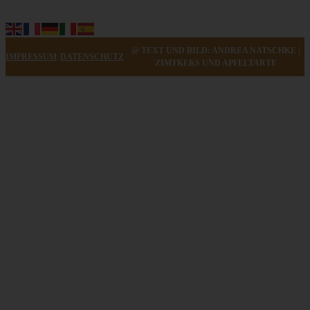
@ TEXT UND BILD: ANDREA NATSCHKE |
IMPRESSUM
DATENSCHUTZ
ZIMTKEKS UND APFELTARTE
Omas Linsensuppe mit Würstchen – klassischer
Linseneintopf wie früher
ZUM BEITRAG
Schweizer Wurstsalat mit Käse - einfach, würzig und in 15
Minuten auf dem Tisch!
ZUM BEITRAG