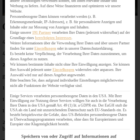
andere Technologien verwenden können, um Ihnen relevante Inhalte und
Werbung zu liefern. Auf diese Weise finanzieren und optimieren wir unsere
Website.
Personenbezogene Daten können verarbeitet werden (z. B.
Erkennungsmerkmale, IP-Adressen), z. B. für personalisierte Anzeigen und
Orangen-Süßkartoffelsuppe
Inhalte oder zur Messung von Anzeigen und Inhalten.
Einige unserer
191 Partner
verarbeiten Ihre Daten (jederzeit widerrufbar) auf der
Grundlage eines
berechtigten Interesses
.
4 Portionen:
Weitere Informationen über die Verwendung Ihrer Daten und über unsere Partner
finden Sie unter
Einstellungen
oder in unserer Datenschutzerklärung.
400 g Süßkartoffeln
Es besteht keine Verpflichtung, der Verarbeitung Ihrer Daten zuzustimmen, um
dieses Angebot zu nutzen.
2 Schalotten
Wir können bestimmte Inhalte nicht ohne Ihre Einwilligung anzeigen. Sie können
Ihre Auswahl jederzeit unter
Einstellungen
widerrufen oder anpassen. Ihre
Auswahl wird nur auf dieses Angebot angewendet.
geriebener Ingwer nach Belieben
Bitte beachten Sie, dass aufgrund individueller Einstellungen möglicherweise
nicht alle Funktionen der Website verfügbar sind.
1 EL Butter
Einige Services verarbeiten personenbezogene Daten in den USA. Mit Ihrer
1 Messerspitze Cayennepfeffer
Einwilligung zur Nutzung dieser Services willigen Sie auch in die Verarbeitung
Ihrer Daten in den USA gemäß Art. 49 (1) lit. a GDPR ein. Der EuGH stuft die
1/2 l Gemüsebrühe
USA als ein Land mit unzureichendem Datenschutz nach EU-Standards ein. Es
besteht beispielsweise die Gefahr, dass US-Behörden personenbezogene Daten
in Überwachungsprogrammen verarbeiten, ohne dass für Europäerinnen und
200 ml frisch gepresster Orangensaft, schmeckt wirklich
Europäer eine Klagemöglichkeit besteht.
besser, gekaufter tut es aber auch!
Im Folgenden finden Sie eine Liste der Zwecke des IAB Transparency and Consent Fram
Speichern von oder Zugriff auf Informationen auf