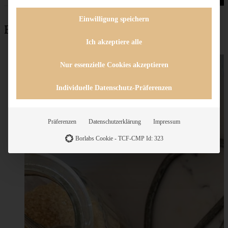
Einwilligung speichern
Beliebteste Rezepte
Ich akzeptiere alle
Nur essenzielle Cookies akzeptieren
Individuelle Datenschutz-Präferenzen
Präferenzen
Datenschutzerklärung
Impressum
Borlabs Cookie - TCF-CMP Id: 323
Mein Rezept für Ribollita – wärmende toskanische
Bohnensuppe
ZUM BEITRAG