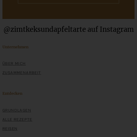
ZUM BEITRAG
@zimtkeksundapfeltarte auf Instagram
Stracciatella-Quarkcreme mit Kirschgrütze - einfaches
Dessert im Glas
Unternehmen
ZUM BEITRAG
ÜBER MICH
ZUSAMMENARBEIT
Entdecken
GRUNDLAGEN
ALLE REZEPTE
REISEN