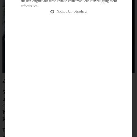
für den Zugriff auf diese Inhalte keine manuelle Einwilligung mehr
erforderlich.
Nicht-TCF-Standard
Zubereitung
Süßkartoffeln schälen, würfeln und mit der geschälten
und klein gewürfelten Schalotte in Butter andünsten.
Cayennepfeffer darüber streuen, ein wenig geriebenen
Ingwer zufügen, Brühe und Orangensaft angießen und die
Kartoffeln schön weich kochen.
Die Sahne zufügen und alles mit dem Pürierstab fein