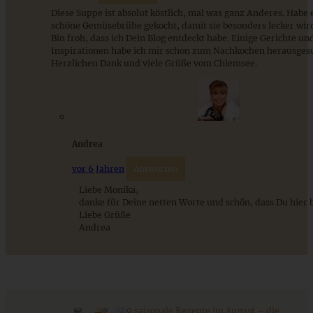
Diese Suppe ist absolut köstlich, mal was ganz Anderes. Habe 
schöne Gemüsebrühe gekocht, damit sie besonders lecker wir
Bin froh, dass ich Dein Blog entdeckt habe. Einige Gerichte un
Inspirationen habe ich mir schon zum Nachkochen herausgesu
Herzlichen Dank und viele Grüße vom Chiemsee.
Tomaten-Cappuccino – Mom’s cooking friday
Andrea
vor 6 Jahren
Antworten
ZUM BEITRAG
Liebe Monika,
danke für Deine netten Worte und schön, dass Du hier b
Liebe Grüße
Andrea
9 saisonale Rezepte im August – die besten Ideen mit Obst
& Gemüse der Saison
ZUM BEITRAG
9 saisonale Rezepte im August – die