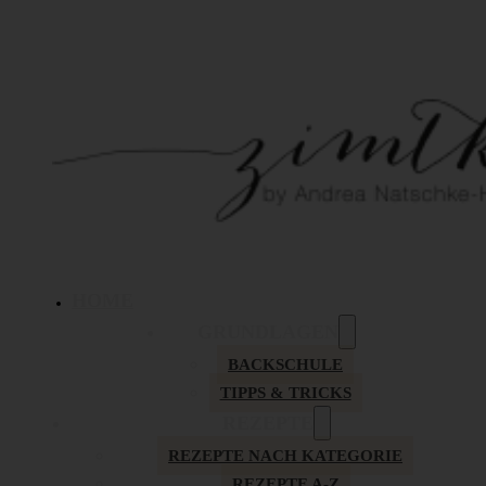
HOME
GRUNDLAGEN
BACKSCHULE
TIPPS & TRICKS
REZEPTE
REZEPTE NACH KATEGORIE
REZEPTE A-Z