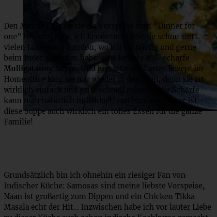
Den Meisten dürfte sie als Vorspeise vom “Dinner for
one” bekannt sein, ich kenne und liebe sie schon seit
vielen Jahren aus London, wo ich sie häufig und gerne
beim Inder gegessen habe: eine leckere süß-scharfe
Mulligatawny Suppe.
Und just jetzt als flottes Rezept im
Homeoffice kam sie mir wieder in den Sinn, denn sie ist
wirklich einfach und ganz schnell gekocht, die Schärfe
kann man natürlich individuell variieren und daher ist
diese Suppe auch wirklich ein tolles Essen für die ganze
Familie!
Grundsätzlich bin ich ohnehin ein riesiger Fan von
Indischer Küche: Samosas sind meine liebste Vorspeise,
Naan ist großartig zum Dippen und ein Chicken Tikka
Masala echt der Hit… Inzwischen habe ich vor lauter Liebe