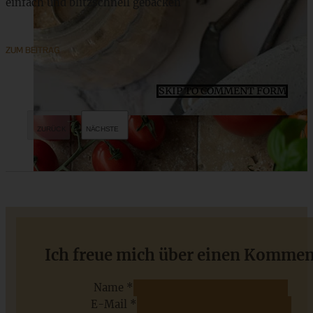
einfach und blitzschnell gebacken
ZUM BEITRAG
SKIP TO COMMENT FORM
Mein Rezept für Ribollita – wärmende toskanische
Ich freue mich über einen Kommen
Bohnensuppe
Name *
E-Mail *
ZUM BEITRAG