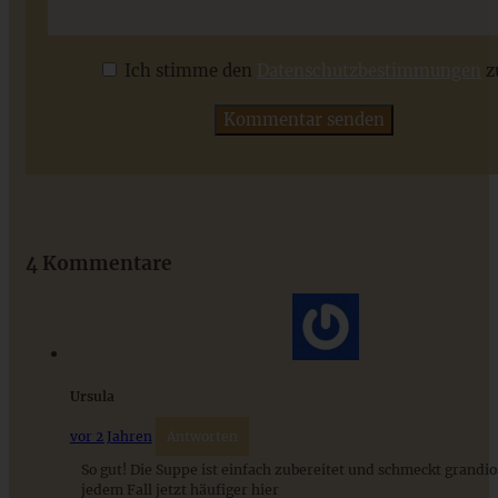
Vegane Tomatensuppe – Blitzschnell und lecker
Ich stimme den
Datenschutzbestimmungen
z
ZUM BEITRAG
Das beste Rezept für Omas lockeren und buttrigen
Streuselkuchen - ganz einfach
4 Kommentare
ZUM BEITRAG
Ursula
vor 2 Jahren
Antworten
So gut! Die Suppe ist einfach zubereitet und schmeckt grandios
jedem Fall jetzt häufiger hier