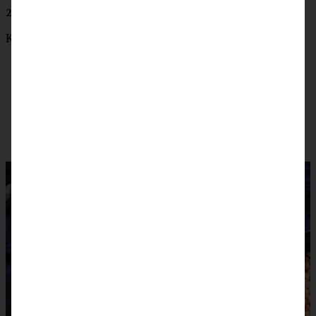
2 gebratene Bio-Hühnchenbrüste als Einlage
Koriandergrün zum Bestreuen