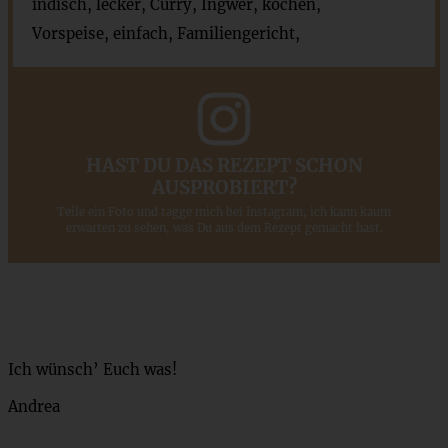
indisch, lecker, Curry, Ingwer, kochen,
Vorspeise, einfach, Familiengericht,
HAST DU DAS REZEPT SCHON
AUSPROBIERT?
Teile ein Foto und tagge mich bei Instagram, ich kann kaum
erwarten zu sehen, was Du aus dem Rezept gemacht hast.
Ich wünsch’ Euch was!
Andrea