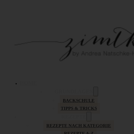
HOME
GRUNDLAGEN
BACKSCHULE
TIPPS & TRICKS
REZEPTE
REZEPTE NACH KATEGORIE
REZEPTE A-Z