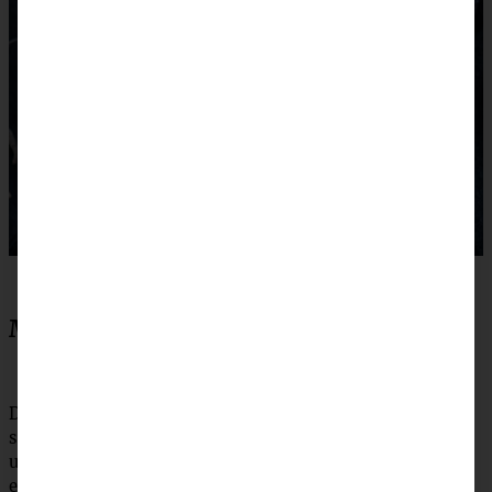
Mulligatawny Suppe – Zubereitung
Die Zwiebel schälen, fein würfeln. Sellerie und Karotte
schälen und ebenfalls würfeln, den Knoblauch schälen
und klein schneiden. Die Butter in einem weiten Topf
erhitzen, Zwiebel, Karotte, Sellerie und Knoblauch