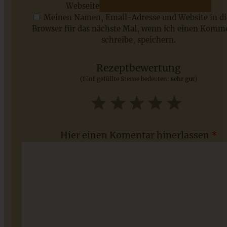
Webseite
Meinen Namen, Email-Adresse und Website in d
Browser für das nächste Mal, wenn ich einen Komm
schreibe, speichern.
Saisonale Rezepte im Juli - meine 7 sommerlichen
Lieblinge, die Ihr jetzt unbedingt ausprobieren solltet
Rezeptbewertung
(fünf gefüllte Sterne bedeuten:
sehr gut
)
ZUM BEITRAG
1
2
3
4
5
Star
Stars
Stars
Stars
Stars
Hier einen Komentar hinerlassen
*