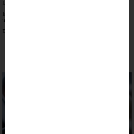
Limettensaft.
In Schalen geben, mit etwas glatt gerührter Kokosmilch
und Koriandergrün (und dem Huhn) servieren.
Dazu passt Naan-Brot oder Reis.