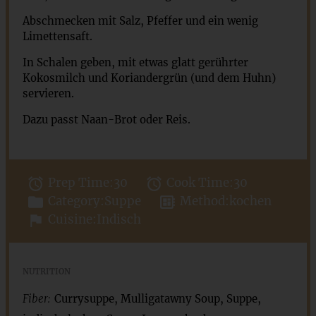
Abschmecken mit Salz, Pfeffer und ein wenig
Limettensaft.
In Schalen geben, mit etwas glatt gerührter
Kokosmilch und Koriandergrün (und dem Huhn)
servieren.
Dazu passt Naan-Brot oder Reis.
Prep Time:
30
Cook Time:
30
Category:
Suppe
Method:
kochen
Cuisine:
Indisch
NUTRITION
Fiber:
Currysuppe, Mulligatawny Soup, Suppe,