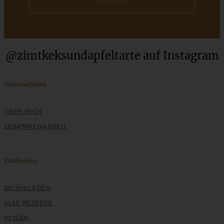
ZUM BEITRAG
Cremiges Lemon Posset - die einfachste Zitronencreme in
@zimtkeksundapfeltarte auf Instagram
nur 10 Minuten
Unternehmen
ZUM BEITRAG
ÜBER MICH
ZUSAMMENARBEIT
Entdecken
GRUNDLAGEN
ALLE REZEPTE
REISEN