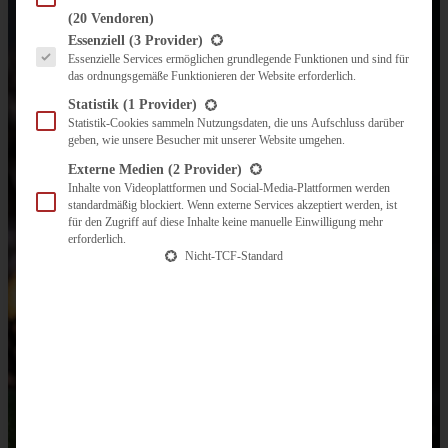
(20 Vendoren)
Es folgt eine Liste der Service-Gruppen, für die eine Einwilligung erteilt werden kann.
Essenziell
(3 Provider)
Essenzielle Services ermöglichen grundlegende Funktionen und sind für
das ordnungsgemäße Funktionieren der Website erforderlich.
Statistik
(1 Provider)
Statistik-Cookies sammeln Nutzungsdaten, die uns Aufschluss darüber
geben, wie unsere Besucher mit unserer Website umgehen.
Externe Medien
(2 Provider)
Inhalte von Videoplattformen und Social-Media-Plattformen werden
standardmäßig blockiert. Wenn externe Services akzeptiert werden, ist
für den Zugriff auf diese Inhalte keine manuelle Einwilligung mehr
erforderlich.
Nicht-TCF-Standard