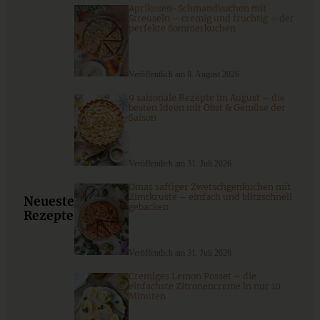
Aprikosen-Schmandkuchen mit
Streuseln – cremig und fruchtig – der
perfekte Sommerkuchen
Veröffentlich am 8. August 2026
9 saisonale Rezepte im August – die
besten Ideen mit Obst & Gemüse der
Saison
Veröffentlich am 31. Juli 2026
Omas saftiger Zwetschgenkuchen mit
Nikolaus-Plätzchen – Santa Claus Cookies
Zimtkruste – einfach und blitzschnell
Neueste
gebacken
Rezepte
Veröffentlich am 31. Juli 2026
ZUM BEITRAG
Cremiges Lemon Posset – die
einfachste Zitronencreme in nur 10
Minuten