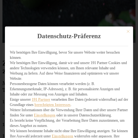
Mit dies
Datenschutz-Präferenz
Wir benötigen Ihre Einwilligung, bevor Sie unsere Website weiter besuchen
können.
Zutaten mürbes Spritzgebäck –
Wir benötigen Ihre Einwilligung, damit wir und unsere 191 Partner Cookies und
andere Technologien verwenden können, um Ihnen relevante Inhalte und
zauberhafte Tannenbäume
Werbung zu liefern. Auf diese Weise finanzieren und optimieren wir unsere
Website.
Menge reicht – je nach Größe – für 12 bis 14
Personenbezogene Daten können verarbeitet werden (z. B.
Erkennungsmerkmale, IP-Adressen), z. B. für personalisierte Anzeigen und
Tannenbäume:
Inhalte oder zur Messung von Anzeigen und Inhalten.
Einige unserer
191 Partner
verarbeiten Ihre Daten (jederzeit widerrufbar) auf der
150 g weiche Butter
Grundlage eines
berechtigten Interesses
.
Weitere Informationen über die Verwendung Ihrer Daten und über unsere Partner
100 g Puderzucker
finden Sie unter
Einstellungen
oder in unserer Datenschutzerklärung.
Es besteht keine Verpflichtung, der Verarbeitung Ihrer Daten zuzustimmen, um
1 Ei
dieses Angebot zu nutzen.
Wir können bestimmte Inhalte nicht ohne Ihre Einwilligung anzeigen. Sie können
1 TL
Vanille-Paste
Ihre Auswahl jederzeit unter
Einstellungen
widerrufen oder anpassen. Ihre