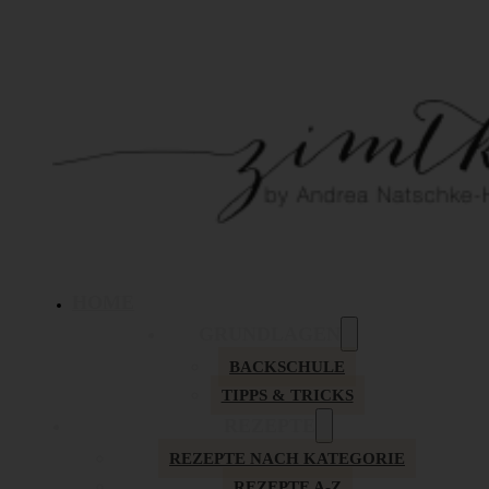
HOME
GRUNDLAGEN
BACKSCHULE
TIPPS & TRICKS
REZEPTE
REZEPTE NACH KATEGORIE
REZEPTE A-Z