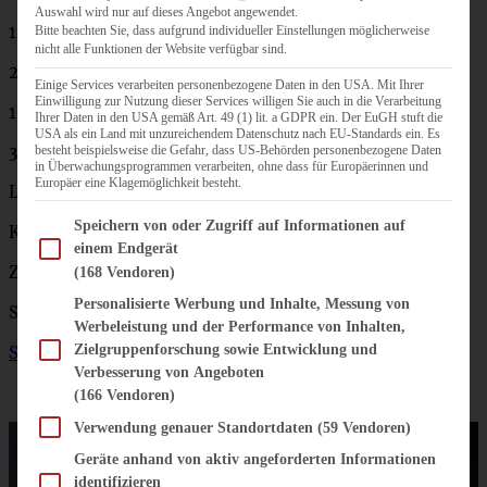
Auswahl wird nur auf dieses Angebot angewendet.
1 Prise Salz
Bitte beachten Sie, dass aufgrund individueller Einstellungen möglicherweise
nicht alle Funktionen der Website verfügbar sind.
225 g Weizenmehl
Einige Services verarbeiten personenbezogene Daten in den USA. Mit Ihrer
Einwilligung zur Nutzung dieser Services willigen Sie auch in die Verarbeitung
100 g gemahlene Mandeln
Ihrer Daten in den USA gemäß Art. 49 (1) lit. a GDPR ein. Der EuGH stuft die
USA als ein Land mit unzureichendem Datenschutz nach EU-Standards ein. Es
3 – 4 EL Sahne
besteht beispielsweise die Gefahr, dass US-Behörden personenbezogene Daten
in Überwachungsprogrammen verarbeiten, ohne dass für Europäerinnen und
Europäer eine Klagemöglichkeit besteht.
Lebensmittelfarbe grün
(ich nehme diese hier)
Im Folgenden finden Sie eine Liste der Zwecke des IAB Transparency and Consent Fram
Speichern von oder Zugriff auf Informationen auf
Kakao
einem Endgerät
Zuckerguss aus Zitronensaft und Puderzucker
(168 Vendoren)
Personalisierte Werbung und Inhalte, Messung von
Sprinkles
Werbeleistung und der Performance von Inhalten,
Zielgruppenforschung sowie Entwicklung und
Spritzbeutel
Verbesserung von Angeboten
(166 Vendoren)
Verwendung genauer Standortdaten
(59 Vendoren)
Geräte anhand von aktiv angeforderten Informationen
identifizieren