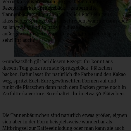
Verrücktes ausprobieren. So geschehen mit diesem
Rezept:
mürbes Spritzgebäck – zauberhafte
Tannenbäume
. Eigentlich wollte ich Euch ein ganz
klassisches Spritzgebäck aufschreiben, war mir dann aber
zu langweilig und so habe ich diese etwas
außergewöhnlichere Variante gewählt und ich mag sie
sehr! Ihr auch?
Grundsätzlich gilt bei diesem Rezept: Ihr könnt aus
diesem Teig ganz normale Spritzgebäck-Plätzchen
backen. Dafür lasst Ihr natürlich die Farbe und den Kakao
weg, spritzt Euch Eure gewünschten Formen auf und
tunkt die Plätzchen dann nach dem Backen gerne noch in
Zartbitterkuvertüre. So erhaltet Ihr in etwa 50 Plätzchen.
Die Tannenbäumchen sind natürlich etwas größer, eignen
sich aber in der Form beispielsweise wunderbar als
Mitbringsel zur Kaffeeeinladung oder man kann sie auch