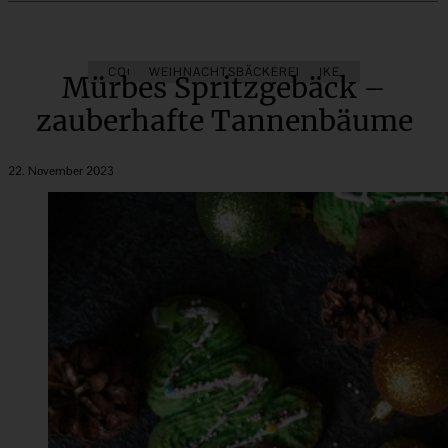
COOKIES
WEIHNACHTSBÄCKEREI
KÜCHENGESCHENKE
Mürbes Spritzgebäck –
zauberhafte Tannenbäume
22. November 2023