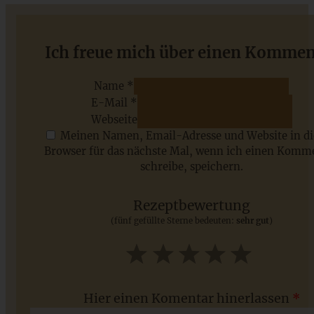
Streuselsternchen – Schokoladenkekse mit Streuseln und
Ich freue mich über einen Kommen
Marmelade
Name *
E-Mail *
ZUM BEITRAG
Webseite
Meinen Namen, Email-Adresse und Website in d
Browser für das nächste Mal, wenn ich einen Komm
schreibe, speichern.
Saisonale Rezepte im Juli - meine 7 sommerlichen
Lieblinge, die Ihr jetzt unbedingt ausprobieren solltet
Rezeptbewertung
(fünf gefüllte Sterne bedeuten:
sehr gut
)
ZUM BEITRAG
1
2
3
4
5
Star
Stars
Stars
Stars
Stars
Hier einen Komentar hinerlassen
*