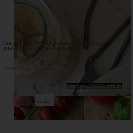
ZUM BEITRAG
Omas saftiger Zwetschgenkuchen mit Zimtkruste -
einfach und blitzschnell gebacken
ZUM BEITRAG
SKIP TO COMMENT FORM