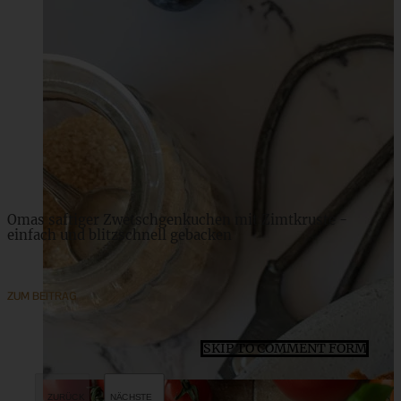
Omas Rezept für Träubleskuchen oder
Johannisbeertörtchen
ZUM BEITRAG
Omas saftiger Zwetschgenkuchen mit Zimtkruste -
einfach und blitzschnell gebacken
ZUM BEITRAG
SKIP TO COMMENT FORM