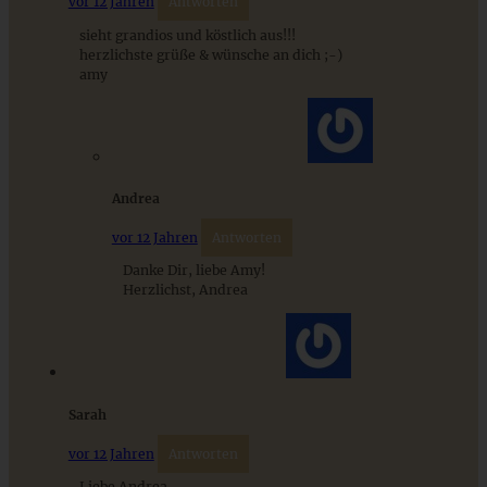
vor 12 Jahren
Antworten
sieht grandios und köstlich aus!!!
herzlichste grüße & wünsche an dich ;-)
amy
Andrea
vor 12 Jahren
Antworten
Schneller Zwetschgenkuchen mit Schmandguss
Danke Dir, liebe Amy!
Herzlichst, Andrea
ZUM BEITRAG
Sarah
Mediterran gewürztes Gemüse auf cremigem Tahini-
vor 12 Jahren
Antworten
Minz-Joghurt
Liebe Andrea,