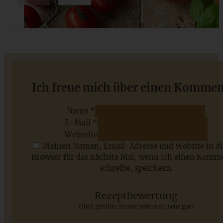
Klassischer Hefe-Gugelhupf wie von Oma
Ich freue mich über einen Kommen
Name *
E-Mail *
ZUM BEITRAG
Webseite
Meinen Namen, Email-Adresse und Website in d
Browser für das nächste Mal, wenn ich einen Komm
schreibe, speichern.
Saisonale Rezepte im Juli - meine 7 sommerlichen
Lieblinge, die Ihr jetzt unbedingt ausprobieren solltet
Rezeptbewertung
(fünf gefüllte Sterne bedeuten:
sehr gut
)
ZUM BEITRAG