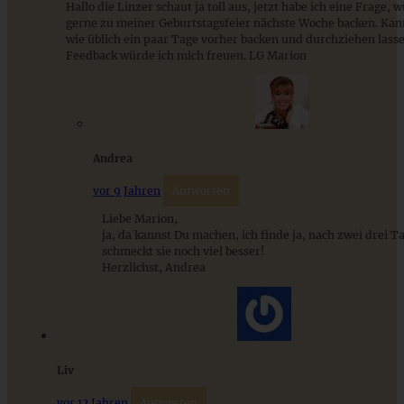
Hallo die Linzer schaut ja toll aus, jetzt habe ich eine Frage, 
gerne zu meiner Geburtstagsfeier nächste Woche backen. Kan
Streuselsternchen – Schokoladenkekse mit Streuseln und
wie üblich ein paar Tage vorher backen und durchziehen lasse
Marmelade
Feedback würde ich mich freuen. LG Marion
ZUM BEITRAG
Andrea
Stracciatella-Quarkcreme mit Kirschgrütze - einfaches
vor 9 Jahren
Antworten
Dessert im Glas
Liebe Marion,
ja, da kannst Du machen, ich finde ja, nach zwei drei T
schmeckt sie noch viel besser!
ZUM BEITRAG
Herzlichst, Andrea
Liv
vor 12 Jahren
Antworten