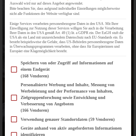
Auswahl wird nur auf dieses Angebot angewendet.
Bitte beachten Sie, dass aufgrund individueller Einstellungen möglicherweise
nicht alle Funktionen der Website verfügbar sind.
Einige Services verarbeiten personenbezogene Daten in den USA. Mit Ihrer
Einwilligung zur Nutzung dieser Services willigen Sie auch in die Verarbeitung
Ihrer Daten in den USA gemäß Art. 49 (1) lit. a GDPR ein. Der EuGH stuft die
USA als ein Land mit unzureichendem Datenschutz nach EU-Standards ein. Es
besteht beispielsweise die Gefahr, dass US-Behörden personenbezogene Daten
in Überwachungsprogrammen verarbeiten, ohne dass für Europäerinnen und
Europäer eine Klagemöglichkeit besteht.
Im Folgenden finden Sie eine Liste der Zwecke des IAB Transparency and Consent Fram
Speichern von oder Zugriff auf Informationen auf
einem Endgerät
(168 Vendoren)
Personalisierte Werbung und Inhalte, Messung von
Werbeleistung und der Performance von Inhalten,
Zielgruppenforschung sowie Entwicklung und
Verbesserung von Angeboten
(166 Vendoren)
Verwendung genauer Standortdaten
(59 Vendoren)
Geräte anhand von aktiv angeforderten Informationen
identifizieren