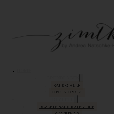
HOME
GRUNDLAGEN
BACKSCHULE
TIPPS & TRICKS
REZEPTE
REZEPTE NACH KATEGORIE
REZEPTE A-Z