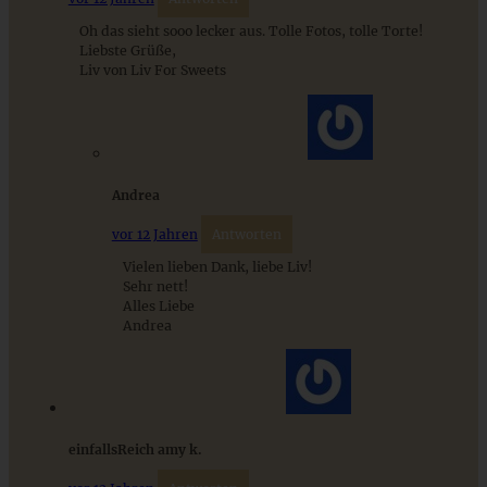
Oh das sieht sooo lecker aus. Tolle Fotos, tolle Torte!
Liebste Grüße,
Liv von Liv For Sweets
Apfel-Walnusskuchen mit karamellisierten Walnüssen
Andrea
vor 12 Jahren
Antworten
ZUM BEITRAG
Vielen lieben Dank, liebe Liv!
Sehr nett!
Alles Liebe
Andrea
Cremiges Lemon Posset - die einfachste Zitronencreme in
nur 10 Minuten
ZUM BEITRAG
einfallsReich amy k.