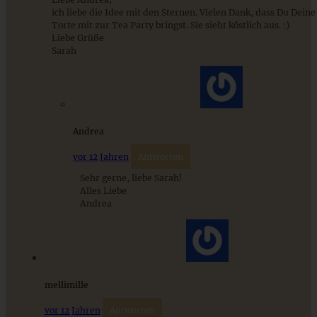
ich liebe die Idee mit den Sternen. Vielen Dank, dass Du Deine
Torte mit zur Tea Party bringst. Sie sieht köstlich aus. :)
ZUM BEITRAG
Liebe Grüße
Sarah
Andrea
vor 12 Jahren
Antworten
Sehr gerne, liebe Sarah!
Alles Liebe
Andrea
Homemade Kokos-Granola – Kokos-Knusper-Müsli ohne
Kristallzucker
mellimille
ZUM BEITRAG
vor 12 Jahren
Antworten