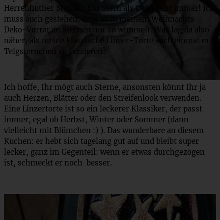
Herrenhuther Sterne… Ein Stern als Deko geht immer! Ich
muss auch gestehen, dass es in meinem Weihnachts-
Deko-Vorrat an Sternen nur so wimmelt. Was lag da also
näher, als meine klassische Linzer-Torte auch einmal mit
Teigsternchen zu verzieren?
Ich hoffe, Ihr mögt auch Sterne, ansonsten könnt Ihr ja
auch Herzen, Blätter oder den Streifenlook verwenden.
Eine Linzertorte ist so ein leckerer Klassiker, der passt
immer, egal ob Herbst, Winter oder Sommer (dann
vielleicht mit Blümchen :) ). Das wunderbare an diesem
Kuchen: er hebt sich tagelang gut auf und bleibt super
lecker, ganz im Gegenteil: wenn er etwas durchgezogen
ist, schmeckt er noch besser.