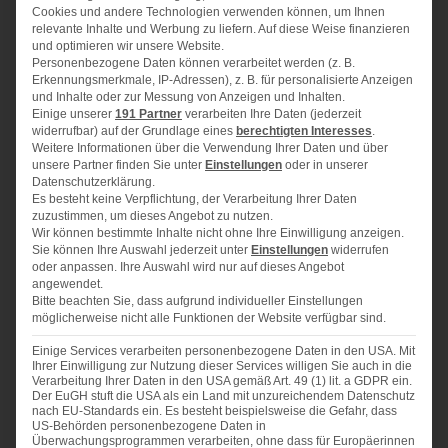
Ihr
Cookies und andere Technologien verwenden können, um Ihnen
relevante Inhalte und Werbung zu liefern. Auf diese Weise finanzieren
250 g
Mehl
und optimieren wir unsere Website.
Personenbezogene Daten können verarbeitet werden (z. B.
200 g
Zucker
Erkennungsmerkmale, IP-Adressen), z. B. für personalisierte Anzeigen
250 g
gemahlene Mandeln
und Inhalte oder zur Messung von Anzeigen und Inhalten.
Einige unserer
191 Partner
verarbeiten Ihre Daten (jederzeit
1
TL Zimt
widerrufbar) auf der Grundlage eines
berechtigten Interesses
.
1
Päckchen Bourbon-Vanillezucker
Weitere Informationen über die Verwendung Ihrer Daten und über
unsere Partner finden Sie unter
Einstellungen
oder in unserer
1
Prise Nelkenpulver
Datenschutzerklärung.
250 g
weiche Butter
Es besteht keine Verpflichtung, der Verarbeitung Ihrer Daten
zuzustimmen, um dieses Angebot zu nutzen.
etwas Paniermehl für die Form
Wir können bestimmte Inhalte nicht ohne Ihre Einwilligung anzeigen.
300 g
Johannisbeermarmelade
Sie können Ihre Auswahl jederzeit unter
Einstellungen
widerrufen
oder anpassen. Ihre Auswahl wird nur auf dieses Angebot
1
Eigelb, etwas Milch
angewendet.
Bitte beachten Sie, dass aufgrund individueller Einstellungen
möglicherweise nicht alle Funktionen der Website verfügbar sind.
Einige Services verarbeiten personenbezogene Daten in den USA. Mit
Ihrer Einwilligung zur Nutzung dieser Services willigen Sie auch in die
ZUBEREITUNG
Verarbeitung Ihrer Daten in den USA gemäß Art. 49 (1) lit. a GDPR ein.
Der EuGH stuft die USA als ein Land mit unzureichendem Datenschutz
nach EU-Standards ein. Es besteht beispielsweise die Gefahr, dass
Alle Teigzutaten mit den Knethaken des Handrührers
US-Behörden personenbezogene Daten in
verkneten. Mit den Händen zu einer Kugel formen und
Überwachungsprogrammen verarbeiten, ohne dass für Europäerinnen