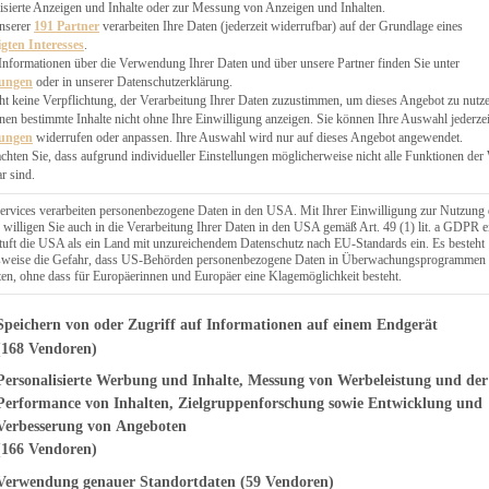
EN, CHUTNEYS
isierte Anzeigen und Inhalte oder zur Messung von Anzeigen und Inhalten.
BLINGSESSEN
unserer
191 Partner
verarbeiten Ihre Daten (jederzeit widerrufbar) auf der Grundlage eines
igten Interesses
.
SCHENKE
Informationen über die Verwendung Ihrer Daten und über unsere Partner finden Sie unter
PTE
lungen
oder in unserer Datenschutzerklärung.
 PIES
ht keine Verpflichtung, der Verarbeitung Ihrer Daten zuzustimmen, um dieses Angebot zu nutz
en bestimmte Inhalte nicht ohne Ihre Einwilligung anzeigen. Sie können Ihre Auswahl jederzei
lungen
widerrufen oder anpassen. Ihre Auswahl wird nur auf dieses Angebot angewendet.
achten Sie, dass aufgrund individueller Einstellungen möglicherweise nicht alle Funktionen der
r sind.
ERWEGS
ervices verarbeiten personenbezogene Daten in den USA. Mit Ihrer Einwilligung zur Nutzung 
 willigen Sie auch in die Verarbeitung Ihrer Daten in den USA gemäß Art. 49 (1) lit. a GDPR e
uft die USA als ein Land mit unzureichendem Datenschutz nach EU-Standards ein. Es besteht
Suche
lsweise die Gefahr, dass US-Behörden personenbezogene Daten in Überwachungsprogrammen
ten, ohne dass für Europäerinnen und Europäer eine Klagemöglichkeit besteht.
genden finden Sie eine Liste der Zwecke des IAB Transparency and Consent Fr
Speichern von oder Zugriff auf Informationen auf einem Endgerät
(168 Vendoren)
Personalisierte Werbung und Inhalte, Messung von Werbeleistung und der
OMAS REZEPTE
leskuchen oder
Performance von Inhalten, Zielgruppenforschung sowie Entwicklung und
Verbesserung von Angeboten
örtchen
(166 Vendoren)
Verwendung genauer Standortdaten
(59 Vendoren)