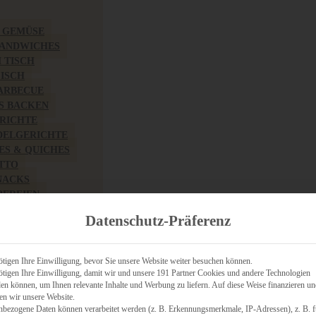
& GEMÜSE
SANDWICHES
M TISCH
FISCH
BARBECUE
S BACKEN
RICHTE
DELGERICHTE
TES & QUICHES
OTTO
NACKS
PEREIEN
ZHAFT
Datenschutz-Präferenz
CHES
tigen Ihre Einwilligung, bevor Sie unsere Website weiter besuchen können.
tigen Ihre Einwilligung, damit wir und unsere 191 Partner Cookies und andere Technologien
n können, um Ihnen relevante Inhalte und Werbung zu liefern. Auf diese Weise finanzieren u
RICH
en wir unsere Website.
FRÜHSTÜCK
nbezogene Daten können verarbeitet werden (z. B. Erkennungsmerkmale, IP-Adressen), z. B. f