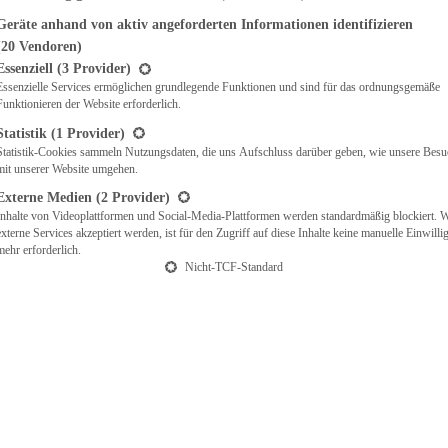
Geräte anhand von aktiv angeforderten Informationen identifizieren
(20 Vendoren)
t eine Liste der Service-Gruppen, für die eine Einwilligung erteilt werden ka
Essenziell
(3 Provider)
Essenzielle Services ermöglichen grundlegende Funktionen und sind für das ordnungsgemäße
Funktionieren der Website erforderlich.
Statistik
(1 Provider)
Statistik-Cookies sammeln Nutzungsdaten, die uns Aufschluss darüber geben, wie unsere Besu
mit unserer Website umgehen.
Externe Medien
(2 Provider)
Inhalte von Videoplattformen und Social-Media-Plattformen werden standardmäßig blockiert. 
externe Services akzeptiert werden, ist für den Zugriff auf diese Inhalte keine manuelle Einwill
mehr erforderlich.
Nicht-TCF-Standard