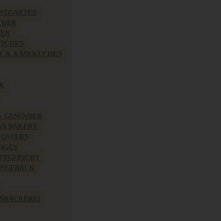
BSTGARTEN
THER
HEN
ÖTCHEN
E & KÄSEKUCHEN
K
& GESÜNDER
AN BAKERY
 OSTERN
IGES
PTGERICHT
INGEBÄCK
SBÄCKEREI