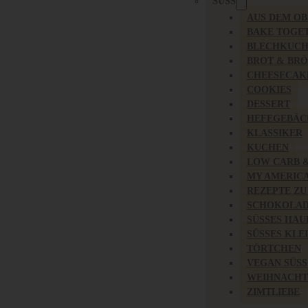
SÜSS
AUS DEM O
BAKE TOGE
BLECHKUC
BROT & BR
CHEESECAK
COOKIES
DESSERT
HEFEGEBÄC
KLASSIKER
KUCHEN
LOW CARB 
MY AMERIC
REZEPTE ZU
SCHOKOLAD
SÜSSES HAU
SÜSSES KLE
TÖRTCHEN
VEGAN SÜSS
WEIHNACHT
ZIMTLIEBE