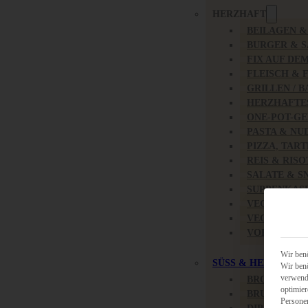
HERZHAFT
BEILAGEN 
BURGER & 
FIX AUF DE
FLEISCH & 
GRILLEN / 
HERZHAFTE
ONE-POT-GE
PASTA & NU
PIZZA, TAR
REIS & RIS
SALATE & S
SUPPENKAS
VEGAN HER
VEGETARIS
VORSPEISEN
Wir benö
SÜSS & HERZHAFT
Wir benö
verwende
BROTAUFST
optimier
BRUNCH & 
Persone