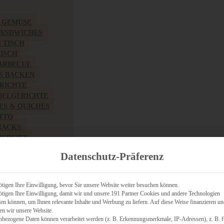
& GEMÜSE
SANDWICHES
M TISCH
FISCH
BARBECUE
S BACKEN
RICHTE
DELGERICHTE
TES & QUICHES
OTTO
NACKS
PEREIEN
ZHAFT
Datenschutz-Präferenz
CHES
tigen Ihre Einwilligung, bevor Sie unsere Website weiter besuchen können.
tigen Ihre Einwilligung, damit wir und unsere 191 Partner Cookies und andere Technologien
n können, um Ihnen relevante Inhalte und Werbung zu liefern. Auf diese Weise finanzieren u
RICH
en wir unsere Website.
FRÜHSTÜCK
nbezogene Daten können verarbeitet werden (z. B. Erkennungsmerkmale, IP-Adressen), z. B. f