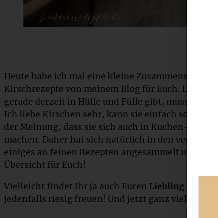
Heute habe ich mal eine kleine Zusammenstellung 
Kirschrezepte von meinem Blog für Euch. Da es d
gerade derzeit in Hülle und Fülle gibt, muss man 
Ich liebe Kirschen sehr, kann sie einfach so vom 
der Meinung, dass sie sich auch in Kuchen- oder D
machen. Daher hat sich natürlich in den vergang
einiges an feinen Rezepten angesammelt und daher
Übersicht für Euch!
Vielleicht findet Ihr ja auch Euren
Liebling mit Ki
jedenfalls riesig freuen! Und jetzt ganz viel Spaß 