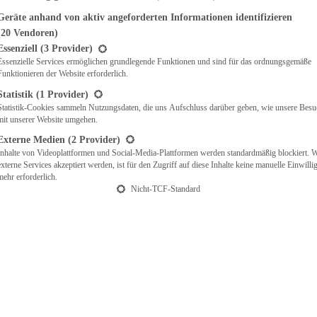
Geräte anhand von aktiv angeforderten Informationen identifizieren
(20 Vendoren)
t eine Liste der Service-Gruppen, für die eine Einwilligung erteilt werden ka
Essenziell
(3 Provider)
Essenzielle Services ermöglichen grundlegende Funktionen und sind für das ordnungsgemäße
Funktionieren der Website erforderlich.
Statistik
(1 Provider)
Statistik-Cookies sammeln Nutzungsdaten, die uns Aufschluss darüber geben, wie unsere Besu
mit unserer Website umgehen.
Externe Medien
(2 Provider)
Inhalte von Videoplattformen und Social-Media-Plattformen werden standardmäßig blockiert. 
externe Services akzeptiert werden, ist für den Zugriff auf diese Inhalte keine manuelle Einwill
mehr erforderlich.
Nicht-TCF-Standard