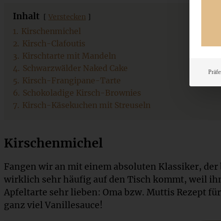
Inhalt
Verstecken
1.
Kirschenmichel
2.
Kirsch-Clafoutis
3.
Kirschtarte mit Mandeln
4.
Schwarzwälder Naked Cake
Präfe
5.
Kirsch-Frangipane-Tarte
6.
Schokoladige Kirsch-Brownies
7.
Kirsch-Käsekuchen mit Streuseln
Kirschenmichel
Fangen wir an mit einem absoluten Klassiker, der 
wirklich sehr häufig auf den Tisch kommt, weil ih
Apfeltarte sehr lieben: Oma bzw. Muttis Rezept für
ganz viel Vanillesauce!