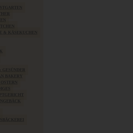
BSTGARTEN
THER
HEN
ÖTCHEN
E & KÄSEKUCHEN
K
& GESÜNDER
AN BAKERY
 OSTERN
IGES
PTGERICHT
INGEBÄCK
SBÄCKEREI