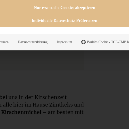
Nur essenzielle Cookies akzeptieren
Individuelle Datenschutz-Präferenzen
renzen
Datenschutzerklärung
Impressum
Borlabs Cookie - TCF-CMP Id
bei uns in der Kirschenzeit
n alle hier im Hause Zimtkeks und
Kirschenmichel
– am besten mit