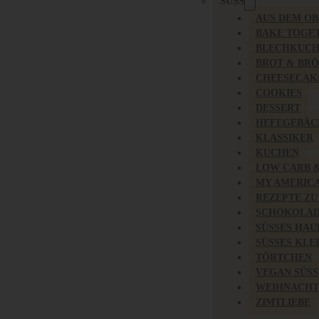
SÜSS
AUS DEM O
BAKE TOGE
BLECHKUC
BROT & BR
CHEESECAK
COOKIES
DESSERT
HEFEGEBÄC
KLASSIKER
KUCHEN
LOW CARB 
MY AMERIC
REZEPTE ZU
SCHOKOLAD
SÜSSES HAU
SÜSSES KLE
TÖRTCHEN
VEGAN SÜSS
WEIHNACHT
ZIMTLIEBE