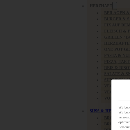
HERZHAFT
BEILAGEN 
BURGER & 
FIX AUF DE
FLEISCH & 
GRILLEN / 
HERZHAFTE
ONE-POT-GE
PASTA & NU
PIZZA, TAR
REIS & RIS
SALATE & S
SUPPENKAS
VEGAN HER
VEGETARIS
VORSPEISEN
Wir benö
SÜSS & HERZHAFT
Wir benö
verwende
BROTAUFST
optimier
BRUNCH & 
Persone