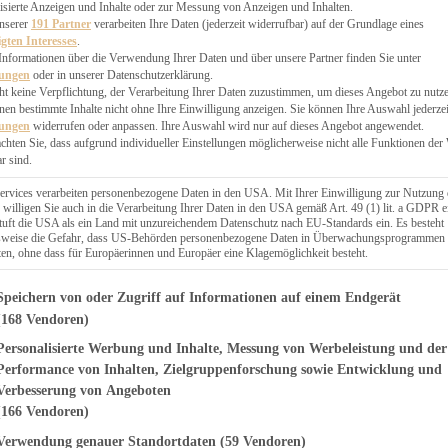
EN, CHUTNEYS
isierte Anzeigen und Inhalte oder zur Messung von Anzeigen und Inhalten.
BLINGSESSEN
unserer
191 Partner
verarbeiten Ihre Daten (jederzeit widerrufbar) auf der Grundlage eines
igten Interesses
.
SCHENKE
Informationen über die Verwendung Ihrer Daten und über unsere Partner finden Sie unter
PTE
lungen
oder in unserer Datenschutzerklärung.
 PIES
ht keine Verpflichtung, der Verarbeitung Ihrer Daten zuzustimmen, um dieses Angebot zu nutz
en bestimmte Inhalte nicht ohne Ihre Einwilligung anzeigen. Sie können Ihre Auswahl jederzei
lungen
widerrufen oder anpassen. Ihre Auswahl wird nur auf dieses Angebot angewendet.
achten Sie, dass aufgrund individueller Einstellungen möglicherweise nicht alle Funktionen der
r sind.
ERWEGS
ervices verarbeiten personenbezogene Daten in den USA. Mit Ihrer Einwilligung zur Nutzung 
 willigen Sie auch in die Verarbeitung Ihrer Daten in den USA gemäß Art. 49 (1) lit. a GDPR e
uft die USA als ein Land mit unzureichendem Datenschutz nach EU-Standards ein. Es besteht
Suche
lsweise die Gefahr, dass US-Behörden personenbezogene Daten in Überwachungsprogrammen
ten, ohne dass für Europäerinnen und Europäer eine Klagemöglichkeit besteht.
genden finden Sie eine Liste der Zwecke des IAB Transparency and Consent Fr
Speichern von oder Zugriff auf Informationen auf einem Endgerät
(168 Vendoren)
Personalisierte Werbung und Inhalte, Messung von Werbeleistung und der
TARTES UND PIES
t Kirschen –
Performance von Inhalten, Zielgruppenforschung sowie Entwicklung und
Verbesserung von Angeboten
und lecker
(166 Vendoren)
Verwendung genauer Standortdaten
(59 Vendoren)