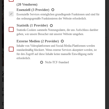
(20 Vendoren)
Es folgt eine Liste der Service-Gruppen, für die eine Einwilligung erteilt werden kann.
Essenziell
(3 Provider)
Essenzielle Services ermöglichen grundlegende Funktionen und sind für
das ordnungsgemäße Funktionieren der Website erforderlich.
Statistik
(1 Provider)
Statistik-Cookies sammeln Nutzungsdaten, die uns Aufschluss darüber
geben, wie unsere Besucher mit unserer Website umgehen.
Externe Medien
(2 Provider)
Inhalte von Videoplattformen und Social-Media-Plattformen werden
standardmäßig blockiert. Wenn externe Services akzeptiert werden, ist
für den Zugriff auf diese Inhalte keine manuelle Einwilligung mehr
erforderlich.
Nicht-TCF-Standard
Zubereitung für super saftige Kirsch-
Brownies mit Mandeln
Den Ofen auf 180 °C (160 °C Umluft) vorheizen. Kirschen
waschen, entsteinen und halbieren.
Die Butter zusammen mit der Schokolade in einen Topf