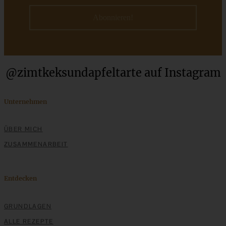
@zimtkeksundapfeltarte auf Instagram
Schwarzwälder Kirsch-Dessert im Glas – einfach, cremig,
himmlisch lecker
Unternehmen
ZUM BEITRAG
ÜBER MICH
ZUSAMMENARBEIT
Aprikosen-Schmandkuchen mit Streuseln - cremig und
fruchtig - der perfekte Sommerkuchen
Entdecken
GRUNDLAGEN
ZUM BEITRAG
ALLE REZEPTE