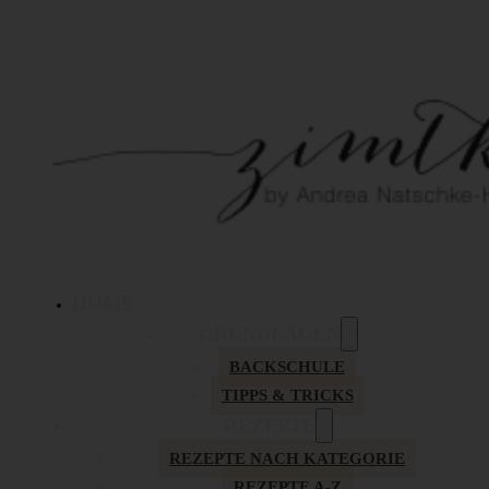
HOME
GRUNDLAGEN
BACKSCHULE
TIPPS & TRICKS
REZEPTE
REZEPTE NACH KATEGORIE
REZEPTE A-Z