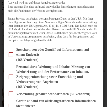
1 TL Vanille-Paste (ersatzweise 1 Päckchen Vanille-
Auswahl wird nur auf dieses Angebot angewendet.
Bitte beachten Sie, dass aufgrund individueller Einstellungen möglicherweise
Zucker)
nicht alle Funktionen der Website verfügbar sind.
150 g Kirschen
Einige Services verarbeiten personenbezogene Daten in den USA. Mit Ihrer
50 g grob gehackte Mandeln
Einwilligung zur Nutzung dieser Services willigen Sie auch in die Verarbeitung
Ihrer Daten in den USA gemäß Art. 49 (1) lit. a GDPR ein. Der EuGH stuft die
USA als ein Land mit unzureichendem Datenschutz nach EU-Standards ein. Es
besteht beispielsweise die Gefahr, dass US-Behörden personenbezogene Daten
in Überwachungsprogrammen verarbeiten, ohne dass für Europäerinnen und
Europäer eine Klagemöglichkeit besteht.
Im Folgenden finden Sie eine Liste der Zwecke des IAB Transparency and Consent Fram
Speichern von oder Zugriff auf Informationen auf
einem Endgerät
(168 Vendoren)
Personalisierte Werbung und Inhalte, Messung von
Werbeleistung und der Performance von Inhalten,
Zielgruppenforschung sowie Entwicklung und
Verbesserung von Angeboten
(166 Vendoren)
Verwendung genauer Standortdaten
(59 Vendoren)
Geräte anhand von aktiv angeforderten Informationen
identifizieren