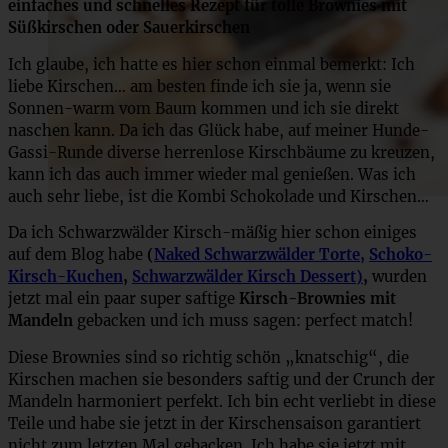
einfaches und schnelles Rezept für tolle Brownies mit
Süßkirschen oder Sauerkirschen
Ich glaube, ich hatte es hier schon einmal bemerkt: Ich
liebe Kirschen… am besten finde ich sie ja, wenn sie
Sonnen-warm vom Baum kommen und ich sie direkt
naschen kann. Da ich das Glück habe, auf meiner Hunde-
Gassi-Runde diverse herrenlose Kirschbäume zu kreuzen,
kann ich das auch immer wieder mal genießen. Was ich
auch sehr liebe, ist die Kombi Schokolade und Kirschen…
Da ich Schwarzwälder Kirsch-mäßig hier schon einiges
auf dem Blog habe
(
Naked Schwarzwälder Torte,
Schoko-
Kirsch-Kuchen
,
Schwarzwälder Kirsch Dessert)
,
wurden
jetzt mal ein paar super saftige
Kirsch-Brownies mit
Mandeln
gebacken und ich muss sagen: perfect match!
Diese Brownies sind so richtig schön „knatschig“, die
Kirschen machen sie besonders saftig und der Crunch der
Mandeln harmoniert perfekt. Ich bin echt verliebt in diese
Teile und habe sie jetzt in der Kirschensaison garantiert
nicht zum letzten Mal gebacken. Ich habe sie jetzt mit