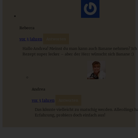
Cremiges Lemon Posset - die einfachste Zitronencreme in
nur 10 Minuten
Rebecca
ZUM BEITRAG
vor 3 Jahren
Antworten
Hallo Andrea! Meinst du man kann auch Banane nehmen? Ich 
Rezept super lecker – aber der Herr wünscht sich Banane :)
Andrea
vor 3 Jahren
Antworten
Das könnte vielleicht zu matschig werden. Allerdings h
Erfahrung, probiers doch einfach aus!
Schokoladen-Orangen-Torte mit Mandeln und Schoko-
Ganache