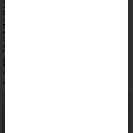
geben und über dem Wasserbad schmelzen. Wenn sich
beides aufgelöst hat, den Herd ausschalten und den
Zucker hineingeben. In der noch warmen Masse
verrühren. Den Topf vom Herd nehmen und das Vanille-
Extrakt und die Eier nach und nach in die Schoko-
Buttermasse einrühren. Nicht zu stark schlagen! Nun das
Mehl und Kakaopulver zugeben und gerade eben
untermischen. Zuletzt die Kirschen einrühren und den
Teig in eine mit Backpapier ausgelegte Brownie-Form
geben. Die grob gehackten Mandeln darüber streuen und
den Brownie im vorgeheizten Ofen für 30 – 35 Minuten
backen, in der Form auskühlen lassen.
Vor dem Servieren in Quadrate schneiden.