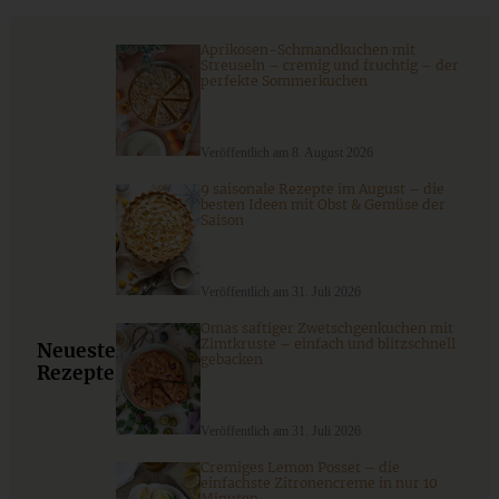
ZUM BEITRAG
Aprikosen-Schmandkuchen mit
Streuseln – cremig und fruchtig – der
perfekte Sommerkuchen
Stracciatella-Quarkcreme mit Kirschgrütze - einfaches
Veröffentlich am 8. August 2026
Dessert im Glas
9 saisonale Rezepte im August – die
besten Ideen mit Obst & Gemüse der
Saison
ZUM BEITRAG
Veröffentlich am 31. Juli 2026
Omas saftiger Zwetschgenkuchen mit
Zimtkruste – einfach und blitzschnell
Neueste
gebacken
Rezepte
Veröffentlich am 31. Juli 2026
Cremiges Lemon Posset – die
einfachste Zitronencreme in nur 10
Minuten