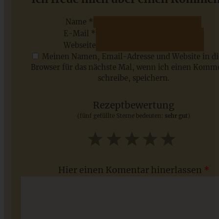
Name *
E-Mail *
ZUM BEITRAG
Webseite
Meinen Namen, Email-Adresse und Website in d
Browser für das nächste Mal, wenn ich einen Komm
schreibe, speichern.
Saisonale Rezepte im Juli - meine 7 sommerlichen
Lieblinge, die Ihr jetzt unbedingt ausprobieren solltet
Rezeptbewertung
(fünf gefüllte Sterne bedeuten:
sehr gut
)
ZUM BEITRAG
1
2
3
4
5
Star
Stars
Stars
Stars
Stars
Hier einen Komentar hinerlassen
*