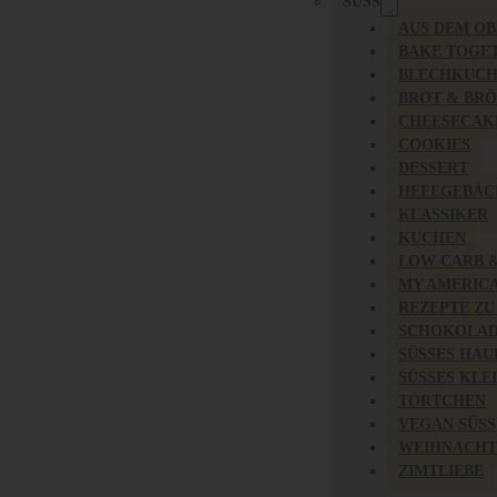
SÜSS
AUS DEM O
BAKE TOGE
BLECHKUC
BROT & BR
CHEESECAK
COOKIES
DESSERT
HEFEGEBÄC
KLASSIKER
KUCHEN
LOW CARB 
MY AMERIC
REZEPTE ZU
SCHOKOLAD
SÜSSES HAU
SÜSSES KLE
TÖRTCHEN
VEGAN SÜSS
WEIHNACHT
ZIMTLIEBE