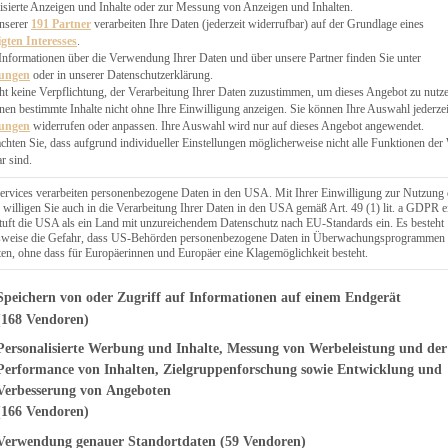
EN, CHUTNEYS
isierte Anzeigen und Inhalte oder zur Messung von Anzeigen und Inhalten.
BLINGSESSEN
unserer
191 Partner
verarbeiten Ihre Daten (jederzeit widerrufbar) auf der Grundlage eines
igten Interesses
.
SCHENKE
Informationen über die Verwendung Ihrer Daten und über unsere Partner finden Sie unter
PTE
lungen
oder in unserer Datenschutzerklärung.
 PIES
ht keine Verpflichtung, der Verarbeitung Ihrer Daten zuzustimmen, um dieses Angebot zu nutz
en bestimmte Inhalte nicht ohne Ihre Einwilligung anzeigen. Sie können Ihre Auswahl jederzei
lungen
widerrufen oder anpassen. Ihre Auswahl wird nur auf dieses Angebot angewendet.
achten Sie, dass aufgrund individueller Einstellungen möglicherweise nicht alle Funktionen der
r sind.
ERWEGS
ervices verarbeiten personenbezogene Daten in den USA. Mit Ihrer Einwilligung zur Nutzung 
 willigen Sie auch in die Verarbeitung Ihrer Daten in den USA gemäß Art. 49 (1) lit. a GDPR e
uft die USA als ein Land mit unzureichendem Datenschutz nach EU-Standards ein. Es besteht
Suche
lsweise die Gefahr, dass US-Behörden personenbezogene Daten in Überwachungsprogrammen
ten, ohne dass für Europäerinnen und Europäer eine Klagemöglichkeit besteht.
genden finden Sie eine Liste der Zwecke des IAB Transparency and Consent Fr
Speichern von oder Zugriff auf Informationen auf einem Endgerät
(168 Vendoren)
Personalisierte Werbung und Inhalte, Messung von Werbeleistung und der
SOMMER
Kirsch-Streusel-
Performance von Inhalten, Zielgruppenforschung sowie Entwicklung und
Verbesserung von Angeboten
(166 Vendoren)
Verwendung genauer Standortdaten
(59 Vendoren)