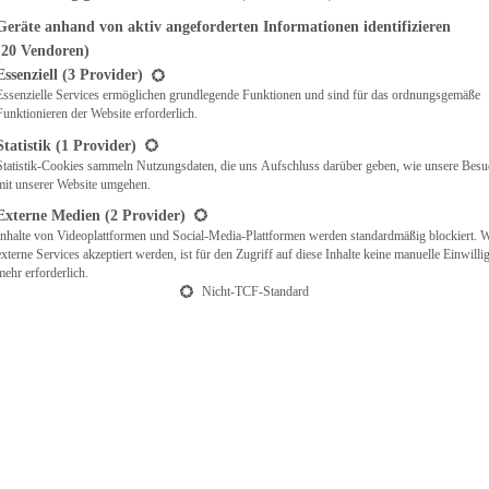
Geräte anhand von aktiv angeforderten Informationen identifizieren
(20 Vendoren)
t eine Liste der Service-Gruppen, für die eine Einwilligung erteilt werden ka
Essenziell
(3 Provider)
Essenzielle Services ermöglichen grundlegende Funktionen und sind für das ordnungsgemäße
Funktionieren der Website erforderlich.
Statistik
(1 Provider)
Statistik-Cookies sammeln Nutzungsdaten, die uns Aufschluss darüber geben, wie unsere Besu
mit unserer Website umgehen.
Externe Medien
(2 Provider)
Inhalte von Videoplattformen und Social-Media-Plattformen werden standardmäßig blockiert. 
externe Services akzeptiert werden, ist für den Zugriff auf diese Inhalte keine manuelle Einwill
mehr erforderlich.
Nicht-TCF-Standard