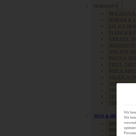
HERZHAFT
BEILAGEN 
BURGER & 
FIX AUF DE
FLEISCH & 
GRILLEN / 
HERZHAFTE
ONE-POT-GE
PASTA & NU
PIZZA, TAR
REIS & RIS
SALATE & S
SUPPENKAS
VEGAN HER
VEGETARIS
VORSPEISEN
Wir benö
SÜSS & HERZHAFT
Wir benö
verwende
BROTAUFST
optimier
BRUNCH & 
Persone