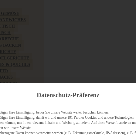
& GEMÜSE
SANDWICHES
M TISCH
FISCH
BARBECUE
S BACKEN
RICHTE
DELGERICHTE
TES & QUICHES
OTTO
NACKS
PEREIEN
ZHAFT
Datenschutz-Präferenz
CHES
tigen Ihre Einwilligung, bevor Sie unsere Website weiter besuchen können.
tigen Ihre Einwilligung, damit wir und unsere 191 Partner Cookies und andere Technologien
n können, um Ihnen relevante Inhalte und Werbung zu liefern. Auf diese Weise finanzieren u
RICH
en wir unsere Website.
FRÜHSTÜCK
nbezogene Daten können verarbeitet werden (z. B. Erkennungsmerkmale, IP-Adressen), z. B. f