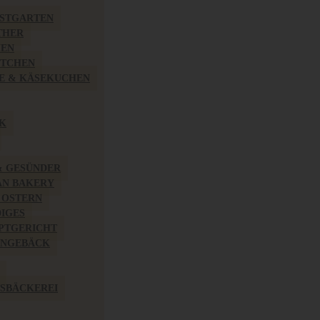
BSTGARTEN
THER
HEN
ÖTCHEN
E & KÄSEKUCHEN
K
& GESÜNDER
AN BAKERY
 OSTERN
IGES
PTGERICHT
INGEBÄCK
SBÄCKEREI