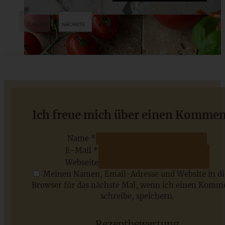
Schwedische Kanelbullar
Ich freue mich über einen Kommen
Name *
E-Mail *
ZUM BEITRAG
Webseite
Meinen Namen, Email-Adresse und Website in d
Browser für das nächste Mal, wenn ich einen Komm
schreibe, speichern.
Saisonale Rezepte im Juli - meine 7 sommerlichen
Lieblinge, die Ihr jetzt unbedingt ausprobieren solltet
Rezeptbewertung