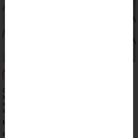
Und? Schon ausprobiert?
Dann markiert
@zimtkeksundapfeltarte
auf Instagram,
benutzt den Hashtag #zimtkeksundapfeltarte und zeigt
mir unbedingt das Ergebnis, ich freue mich darüber
immer riesig!
Hat es Euch geschmeckt?
Ich würde mich freuen, wenn Ihr mir erzählt, wie Euch