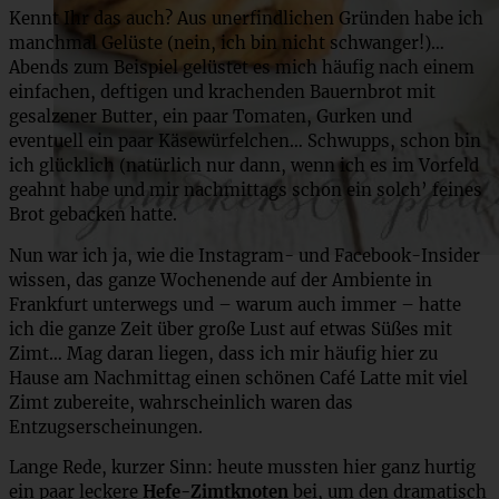
Kennt Ihr das auch? Aus unerfindlichen Gründen habe ich
manchmal Gelüste (nein, ich bin nicht schwanger!)…
Abends zum Beispiel gelüstet es mich häufig nach einem
einfachen, deftigen und krachenden Bauernbrot mit
gesalzener Butter, ein paar Tomaten, Gurken und
eventuell ein paar Käsewürfelchen… Schwupps, schon bin
ich glücklich (natürlich nur dann, wenn ich es im Vorfeld
geahnt habe und mir nachmittags schon ein solch’ feines
Brot gebacken hatte.
Nun war ich ja, wie die Instagram- und Facebook-Insider
wissen, das ganze Wochenende auf der Ambiente in
Frankfurt unterwegs und – warum auch immer – hatte
ich die ganze Zeit über große Lust auf etwas Süßes mit
Zimt… Mag daran liegen, dass ich mir häufig hier zu
Hause am Nachmittag einen schönen Café Latte mit viel
Zimt zubereite, wahrscheinlich waren das
Entzugserscheinungen.
Lange Rede, kurzer Sinn: heute mussten hier ganz hurtig
ein paar leckere
Hefe-Zimtknoten
bei, um den dramatisch