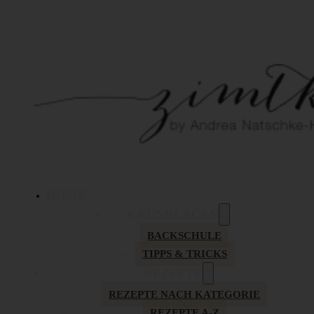
HOME
GRUNDLAGEN
BACKSCHULE
TIPPS & TRICKS
REZEPTE
REZEPTE NACH KATEGORIE
REZEPTE A-Z