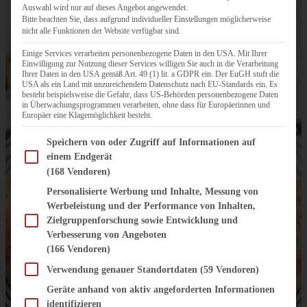
Auswahl wird nur auf dieses Angebot angewendet.
Bitte beachten Sie, dass aufgrund individueller Einstellungen möglicherweise
nicht alle Funktionen der Website verfügbar sind.
Einige Services verarbeiten personenbezogene Daten in den USA. Mit Ihrer
Einwilligung zur Nutzung dieser Services willigen Sie auch in die Verarbeitung
Ihrer Daten in den USA gemäß Art. 49 (1) lit. a GDPR ein. Der EuGH stuft die
USA als ein Land mit unzureichendem Datenschutz nach EU-Standards ein. Es
besteht beispielsweise die Gefahr, dass US-Behörden personenbezogene Daten
in Überwachungsprogrammen verarbeiten, ohne dass für Europäerinnen und
Europäer eine Klagemöglichkeit besteht.
Im Folgenden finden Sie eine Liste der Zwecke des IAB Transparency and Consent Fram
Speichern von oder Zugriff auf Informationen auf
einem Endgerät
(168 Vendoren)
Personalisierte Werbung und Inhalte, Messung von
Werbeleistung und der Performance von Inhalten,
Zielgruppenforschung sowie Entwicklung und
Verbesserung von Angeboten
(166 Vendoren)
Verwendung genauer Standortdaten
(59 Vendoren)
Geräte anhand von aktiv angeforderten Informationen
identifizieren