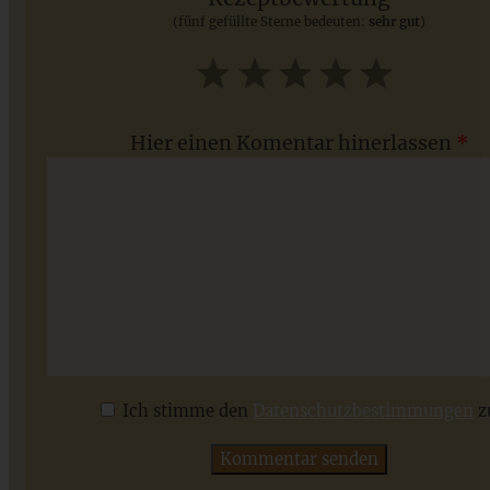
(fünf gefüllte Sterne bedeuten:
sehr gut
)
ZUM BEITRAG
1
2
3
4
5
Star
Stars
Stars
Stars
Stars
Hier einen Komentar hinerlassen
*
Meine Franzbrötchen
Ich stimme den
Datenschutzbestimmungen
z
ZUM BEITRAG