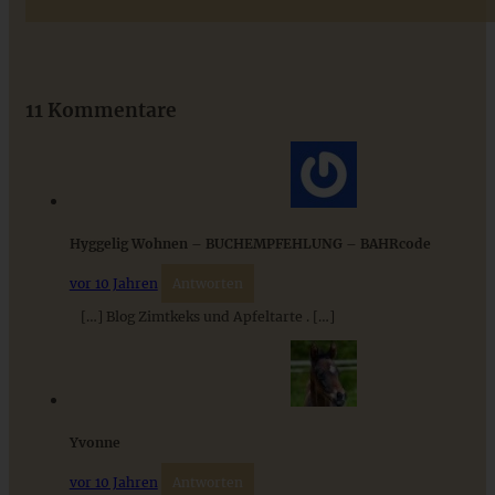
Das beste Rezept für Omas lockeren und buttrigen
Streuselkuchen - ganz einfach
11 Kommentare
ZUM BEITRAG
Hyggelig Wohnen – BUCHEMPFEHLUNG – BAHRcode
vor 10 Jahren
Antworten
[…] Blog Zimtkeks und Apfeltarte . […]
Yvonne
Hefezopf mit Zimt-Zucker und Marzipan
vor 10 Jahren
Antworten