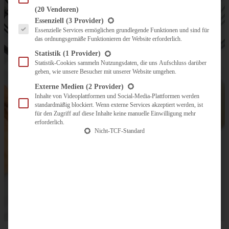
(20 Vendoren)
Es folgt eine Liste der Service-Gruppen, für die eine Einwilligung erteilt werden kann.
Essenziell
(3 Provider)
Essenzielle Services ermöglichen grundlegende Funktionen und sind für
das ordnungsgemäße Funktionieren der Website erforderlich.
Statistik
(1 Provider)
Statistik-Cookies sammeln Nutzungsdaten, die uns Aufschluss darüber
geben, wie unsere Besucher mit unserer Website umgehen.
Externe Medien
(2 Provider)
Inhalte von Videoplattformen und Social-Media-Plattformen werden
standardmäßig blockiert. Wenn externe Services akzeptiert werden, ist
für den Zugriff auf diese Inhalte keine manuelle Einwilligung mehr
erforderlich.
Nicht-TCF-Standard