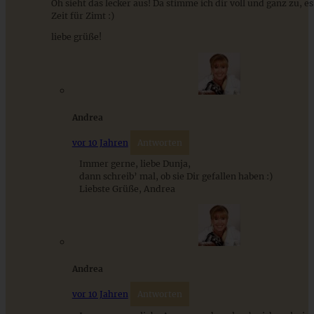
Oh sieht das lecker aus! Da stimme ich dir voll und ganz zu, es
Zeit für Zimt :)
liebe grüße!
Schwedische Kardamom-Knoten (Kardamummebullar) –
das beste Rezept, wie vom Bäcker
ZUM BEITRAG
Andrea
vor 10 Jahren
Antworten
Immer gerne, liebe Dunja,
dann schreib’ mal, ob sie Dir gefallen haben :)
Stracciatella-Quarkcreme mit Kirschgrütze - einfaches
Liebste Grüße, Andrea
Dessert im Glas
ZUM BEITRAG
Andrea
vor 10 Jahren
Antworten