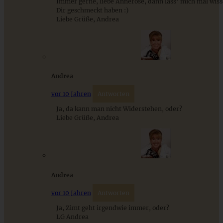
Immer gerne, liebe Annerose, dann lass’ mich mal wisse
Dir geschmeckt haben :)
Liebe Grüße, Andrea
Andrea
Omas lockerer Quark-Hefezopf – fluffig und saftig,
vor 10 Jahren
Antworten
einfaches Osterrezept
Ja, da kann man nicht Widerstehen, oder?
Liebe Grüße, Andrea
ZUM BEITRAG
Andrea
Cremiges Lemon Posset - die einfachste Zitronencreme in
nur 10 Minuten
vor 10 Jahren
Antworten
Ja, Zimt geht irgendwie immer, oder?
LG Andrea
ZUM BEITRAG