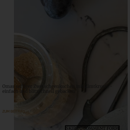
Cinnamon Rolls – Zimtschnecken mit Frischkäse-
Frosting
ZUM BEITRAG
Omas saftiger Zwetschgenkuchen mit Zimtkruste -
einfach und blitzschnell gebacken
ZUM BEITRAG
SKIP TO COMMENT FORM