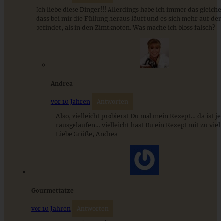
Ich liebe diese Dinger!!! Allerdings habe ich immer das gleich
dass bei mir die Füllung heraus läuft und es sich mehr auf de
befindet, als in den Zimtknoten. Was mache ich bloss falsch?
ZUM BEITRAG
9 saisonale Rezepte im August – die besten Ideen mit Obst
Andrea
& Gemüse der Saison
vor 10 Jahren
Antworten
Also, vielleicht probierst Du mal mein Rezept… da ist je
ZUM BEITRAG
rausgelaufen… vielleicht hast Du ein Rezept mit zu viel
Liebe Grüße, Andrea
Gourmettatze
vor 10 Jahren
Antworten