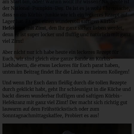
am Start bin, oder? Warum wollt Ihr wissen? Na, heute ist
der National-Pumpkin-Day. Da ist es ja wohl Ehrensache,
dass so ein Kürbis-Junkie wie ich ein leckeres Rezept auf
Lager hat. Es gibt einen wundervoll saftigen
Kürbis-
Hefekranz mit Zimt
, den Ihr ganz sicher lieben werdet,
denn er ist super locker und fluffig und natürlich mit ganz
viel Zimt!
Aber nicht nur ich habe heute ein leckeres Rezept für
Euch, wir sind gleich eine ganze Bande an Kürbis-
Liebhabern, die etwas Leckeres für Euch parat haben,
unten im Beitrag findet Ihr die Links zu meinen Kollegen!
Und wenn Ihr Euch dann fleißig durch die tollen Rezepte
durch geklickt habt, geht Ihr schleunigst in die Küche und
backt diesen wunderbar fluffigen und saftigen Kürbis-
Hefekranz mit ganz viel Zimt! Der macht sich richtig gut
lauwarm auf dem Frühstückstisch oder zum
Sonntagnachmittagskaffee, Probiert es aus!