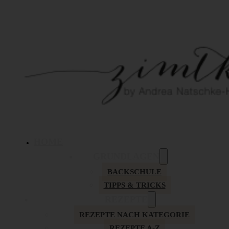
HOME
GRUNDLAGEN
BACKSCHULE
TIPPS & TRICKS
REZEPTE
REZEPTE NACH KATEGORIE
REZEPTE A-Z