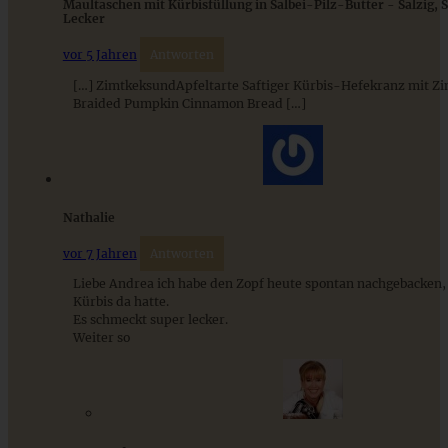
Maultaschen mit Kürbisfüllung in Salbei-Pilz-Butter - Salzig, 
Lecker
vor 5 Jahren
Antworten
[…] ZimtkeksundApfeltarte Saftiger Kürbis-Hefekranz mit Zi
Braided Pumpkin Cinnamon Bread […]
Lockerer Blaubeer-Hefekuchen mit Zimtzucker
Nathalie
vor 7 Jahren
Antworten
Liebe Andrea ich habe den Zopf heute spontan nachgebacken, 
ZUM BEITRAG
Kürbis da hatte.
Es schmeckt super lecker.
Weiter so
9 saisonale Rezepte im August – die besten Ideen mit Obst
& Gemüse der Saison