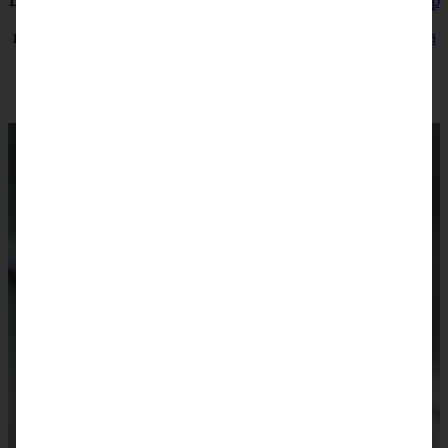
Bake to the roots
Klassischer Pumpkin Pie mit Ahornsirup
moey’s kitchen
Lauwarmer Kürbis-Salat mit Rucola, Feta
und Walnüssen
Ina Is(s)t
Gefüllter Butternut-Kürbis mit indischem Reis