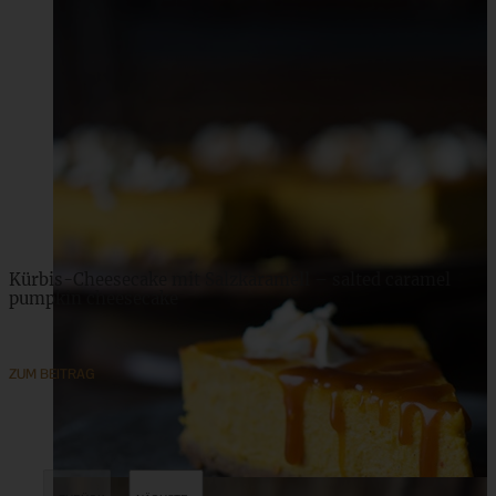
Kürbis-Cheesecake mit Salzkaramell – salted caramel
pumpkin cheesecake
ZUM BEITRAG