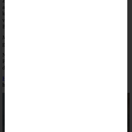
Zimtzucker bestreuen. Die Teigplatte der Länge nach
aufrollen. Die Rolle jetzt der Länge nach in der Mitte
komplett durchschneiden. Beide Teile miteinander
verschlingen, zu einem Kranz winden und auf ein mit
Backpapier ausgelegtes Backblech legen.
Mit etwas Milch bestreichen und für 35 – 40 Minuten
goldbraun backen.
Nach Belieben noch einen Guss aus Milch und
Puderzucker rühren und den Kranz nach dem Backen
damit beträufeln.
Hier
findet Ihr eine Beschreibung, wie man Kürbispüree
herstellt!