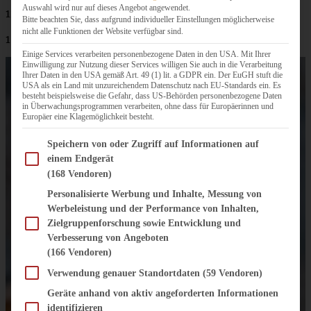
Auswahl wird nur auf dieses Angebot angewendet.
120 g Zucker
Bitte beachten Sie, dass aufgrund individueller Einstellungen möglicherweise
nicht alle Funktionen der Website verfügbar sind.
1 Esslöffel Zimt
Einige Services verarbeiten personenbezogene Daten in den USA. Mit Ihrer
Einwilligung zur Nutzung dieser Services willigen Sie auch in die Verarbeitung
Ihrer Daten in den USA gemäß Art. 49 (1) lit. a GDPR ein. Der EuGH stuft die
USA als ein Land mit unzureichendem Datenschutz nach EU-Standards ein. Es
besteht beispielsweise die Gefahr, dass US-Behörden personenbezogene Daten
in Überwachungsprogrammen verarbeiten, ohne dass für Europäerinnen und
Europäer eine Klagemöglichkeit besteht.
Im Folgenden finden Sie eine Liste der Zwecke des IAB Transparency and Consent Fram
Speichern von oder Zugriff auf Informationen auf
einem Endgerät
(168 Vendoren)
Personalisierte Werbung und Inhalte, Messung von
Werbeleistung und der Performance von Inhalten,
Zielgruppenforschung sowie Entwicklung und
Verbesserung von Angeboten
(166 Vendoren)
Verwendung genauer Standortdaten
(59 Vendoren)
Geräte anhand von aktiv angeforderten Informationen
identifizieren