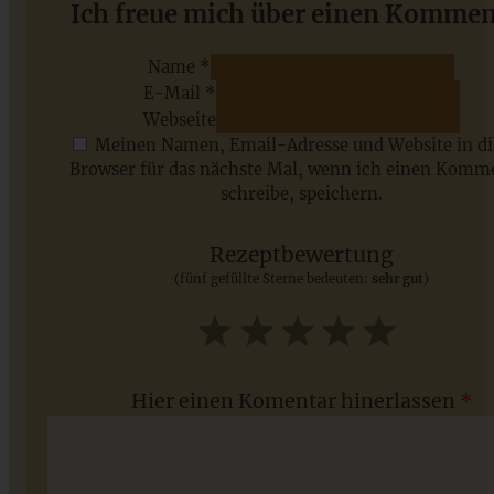
Cinnamon Rolls – Zimtschnecken mit Frischkäse-
Ich freue mich über einen Kommen
Frosting
Name *
E-Mail *
ZUM BEITRAG
Webseite
Meinen Namen, Email-Adresse und Website in d
Browser für das nächste Mal, wenn ich einen Komm
schreibe, speichern.
Saisonale Rezepte im Juli - meine 7 sommerlichen
Lieblinge, die Ihr jetzt unbedingt ausprobieren solltet
Rezeptbewertung
(fünf gefüllte Sterne bedeuten:
sehr gut
)
ZUM BEITRAG
1
2
3
4
5
Star
Stars
Stars
Stars
Stars
Hier einen Komentar hinerlassen
*