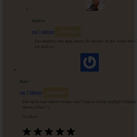
Cremiges Lemon Posset - die einfachste Zitronencreme in
nur 10 Minuten
Andrea
vor 7 Jahren
Antworten
ZUM BEITRAG
Das machen wir mal, wenn Du wieder in der Nähe bist :
LG Andrea
Marc
vor 7 Jahren
Antworten
Das sieht mal wieder lecker aus! Und so schön fluffig! Schicks
davon rüber? ;)
LG Marc
Fluffige und weiche Schokobrötchen aus Hefeteig