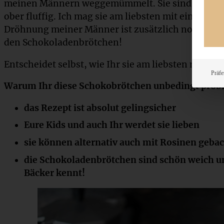
meinen Männern weggemümmelt. Sie sind aber auc
ober fluffig. Ich mag sie am liebsten mit ein weni
Dröhnung meiner Männer ist zusätzlich noch ei
den Schokoladenbrötchen!
Entscheidet selbst, wie Ihr sie am liebsten mögt!
Präfe
Warum Ihr diese Schokobrötchen unbedingt probie
das Rezept ist absolut gelingsicher
Eure Kids und auch Ihr werdet sie lieben
sie können alternativ auch mit Rosinen geb
die Schokoladenbrötchen sind schön weich und
Bäcker kennt!