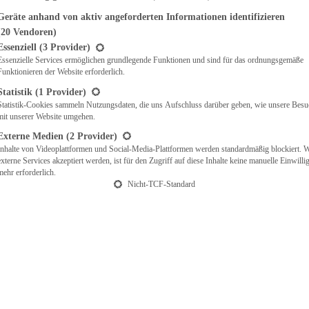
Geräte anhand von aktiv angeforderten Informationen identifizieren
(20 Vendoren)
t eine Liste der Service-Gruppen, für die eine Einwilligung erteilt werden ka
Essenziell
(3 Provider)
Essenzielle Services ermöglichen grundlegende Funktionen und sind für das ordnungsgemäße
Funktionieren der Website erforderlich.
Statistik
(1 Provider)
Statistik-Cookies sammeln Nutzungsdaten, die uns Aufschluss darüber geben, wie unsere Besu
mit unserer Website umgehen.
Externe Medien
(2 Provider)
Inhalte von Videoplattformen und Social-Media-Plattformen werden standardmäßig blockiert. 
externe Services akzeptiert werden, ist für den Zugriff auf diese Inhalte keine manuelle Einwill
mehr erforderlich.
Nicht-TCF-Standard