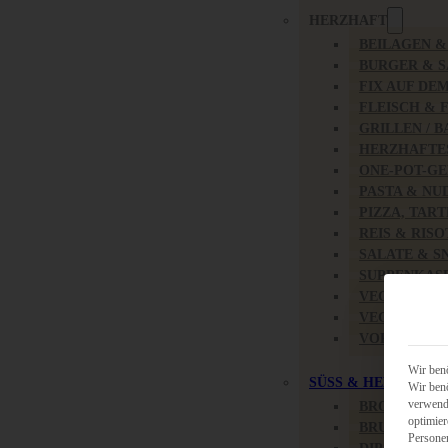
HERZHAFT
BEILAGEN 
BURGER & 
FIX AUF DE
FLEISCH & 
GRILLEN / 
HERZHAFTE
ONE-POT-GE
PASTA & NU
PIZZA, TAR
REIS & RIS
SALATE & S
SUPPENKAS
VEGAN HER
VEGETARIS
VORSPEISEN
Wir benö
SÜSS & HERZHAFT
Wir benö
verwende
BROTAUFST
optimier
BRUNCH & 
Persone