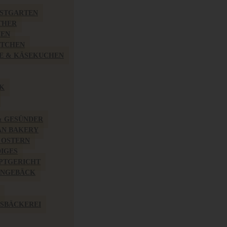
BSTGARTEN
THER
HEN
ÖTCHEN
E & KÄSEKUCHEN
K
& GESÜNDER
AN BAKERY
 OSTERN
IGES
PTGERICHT
INGEBÄCK
SBÄCKEREI