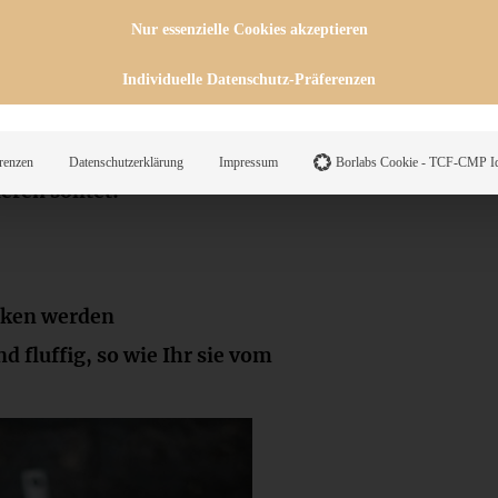
h wirklich genial lecker und
Nur essenzielle Cookies akzeptieren
g Butter, die absolute Schoko-
ne Ladung Nuss-Nougat-Creme auf
Individuelle Datenschutz-Präferenzen
renzen
Datenschutzerklärung
Impressum
Borlabs Cookie - TCF-CMP Id
ren solltet:
acken werden
 fluffig, so wie Ihr sie vom