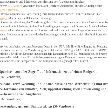
EN, CHUTNEYS
isierte Anzeigen und Inhalte oder zur Messung von Anzeigen und Inhalten.
BLINGSESSEN
unserer
191 Partner
verarbeiten Ihre Daten (jederzeit widerrufbar) auf der Grundlage eines
igten Interesses
.
SCHENKE
Informationen über die Verwendung Ihrer Daten und über unsere Partner finden Sie unter
PTE
lungen
oder in unserer Datenschutzerklärung.
 PIES
ht keine Verpflichtung, der Verarbeitung Ihrer Daten zuzustimmen, um dieses Angebot zu nutz
en bestimmte Inhalte nicht ohne Ihre Einwilligung anzeigen. Sie können Ihre Auswahl jederzei
lungen
widerrufen oder anpassen. Ihre Auswahl wird nur auf dieses Angebot angewendet.
achten Sie, dass aufgrund individueller Einstellungen möglicherweise nicht alle Funktionen der
r sind.
ERWEGS
ervices verarbeiten personenbezogene Daten in den USA. Mit Ihrer Einwilligung zur Nutzung 
 willigen Sie auch in die Verarbeitung Ihrer Daten in den USA gemäß Art. 49 (1) lit. a GDPR e
uft die USA als ein Land mit unzureichendem Datenschutz nach EU-Standards ein. Es besteht
Suche
lsweise die Gefahr, dass US-Behörden personenbezogene Daten in Überwachungsprogrammen
ten, ohne dass für Europäerinnen und Europäer eine Klagemöglichkeit besteht.
genden finden Sie eine Liste der Zwecke des IAB Transparency and Consent Fr
Speichern von oder Zugriff auf Informationen auf einem Endgerät
(168 Vendoren)
Personalisierte Werbung und Inhalte, Messung von Werbeleistung und der
HEFEGEBÄCK
hokobrötchen aus
Performance von Inhalten, Zielgruppenforschung sowie Entwicklung und
Verbesserung von Angeboten
g
(166 Vendoren)
Verwendung genauer Standortdaten
(59 Vendoren)