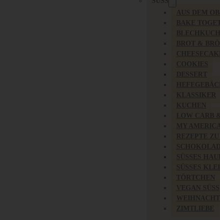
SÜSS
AUS DEM O
BAKE TOGE
BLECHKUC
BROT & BR
CHEESECAK
COOKIES
DESSERT
HEFEGEBÄC
KLASSIKER
KUCHEN
LOW CARB 
MY AMERIC
REZEPTE ZU
SCHOKOLAD
SÜSSES HAU
SÜSSES KLE
TÖRTCHEN
VEGAN SÜSS
WEIHNACHT
ZIMTLIEBE