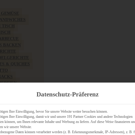
& GEMÜSE
SANDWICHES
M TISCH
FISCH
BARBECUE
S BACKEN
RICHTE
DELGERICHTE
TES & QUICHES
OTTO
NACKS
PEREIEN
ZHAFT
Datenschutz-Präferenz
CHES
tigen Ihre Einwilligung, bevor Sie unsere Website weiter besuchen können.
tigen Ihre Einwilligung, damit wir und unsere 191 Partner Cookies und andere Technologien
n können, um Ihnen relevante Inhalte und Werbung zu liefern. Auf diese Weise finanzieren u
RICH
en wir unsere Website.
FRÜHSTÜCK
nbezogene Daten können verarbeitet werden (z. B. Erkennungsmerkmale, IP-Adressen), z. B. f