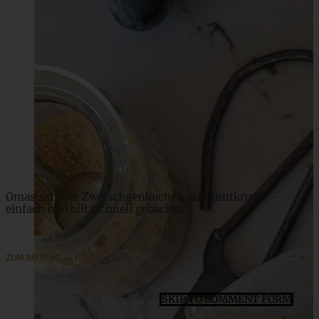
Cinnamon Rolls – Zimtschnecken mit Frischkäse-
Frosting
ZUM BEITRAG
Omas saftiger Zwetschgenkuchen mit Zimtkruste -
einfach und blitzschnell gebacken
ZUM BEITRAG
SKIP TO COMMENT FORM