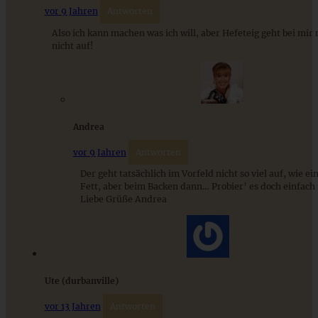
vor 9 Jahren
Antworten
Also ich kann machen was ich will, aber Hefeteig geht bei mir 
nicht auf!
Apple-Cinnamon-Rolls – Apfel-Heferollen mit Zimt
Andrea
vor 9 Jahren
Antworten
Der geht tatsächlich im Vorfeld nicht so viel auf, wie ei
ZUM BEITRAG
Fett, aber beim Backen dann… Probier’ es doch einfach
Liebe Grüße Andrea
Stracciatella-Quarkcreme mit Kirschgrütze - einfaches
Dessert im Glas
Ute (durbanville)
ZUM BEITRAG
vor 13 Jahren
Antworten