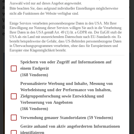
aufpassen, dass wir nicht von Zimt-wilden Menschen
Auswahl wird nur auf dieses Angebot angewendet.
angefallen wurden… Ihr könnt Euch sicher vorstellen, wie
Bitte beachten Sie, dass aufgrund individueller Einstellungen möglicherweise
wunderbar frisch gebackene Zimtschnecken riechen!).
nicht alle Funktionen der Website verfügbar sind.
Wie Ihr jetzt ganz richtig vermutet, haben sie nicht lange
Einige Services verarbeiten personenbezogene Daten in den USA. Mit Ihrer
überlebt, daher habe ich hier zu Hause gleich nochmals
Einwilligung zur Nutzung dieser Services willigen Sie auch in die Verarbeitung
Ihrer Daten in den USA gemäß Art. 49 (1) lit. a GDPR ein. Der EuGH stuft die
eine Ladung gebacken.
USA als ein Land mit unzureichendem Datenschutz nach EU-Standards ein. Es
besteht beispielsweise die Gefahr, dass US-Behörden personenbezogene Daten
in Überwachungsprogrammen verarbeiten, ohne dass für Europäerinnen und
Europäer eine Klagemöglichkeit besteht.
Im Folgenden finden Sie eine Liste der Zwecke des IAB Transparency and Consent Fram
Speichern von oder Zugriff auf Informationen auf
einem Endgerät
(168 Vendoren)
Personalisierte Werbung und Inhalte, Messung von
Werbeleistung und der Performance von Inhalten,
Zielgruppenforschung sowie Entwicklung und
Verbesserung von Angeboten
(166 Vendoren)
Verwendung genauer Standortdaten
(59 Vendoren)
Geräte anhand von aktiv angeforderten Informationen
identifizieren