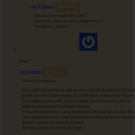
vor 8 Jahren
Antworten
ZUM BEITRAG
Oh, das freut mich aber sehr!
Danke für Deinen netten Kommentar!
Herzlichst, Andrea
9 saisonale Rezepte im August – die besten Ideen mit Obst
& Gemüse der Saison
Nina
ZUM BEITRAG
vor 9 Jahren
Antworten
Hallo liebe Andrea,
Was mich interessieren würde wie groß die Rechtecke?Ich ha
große gemacht.Habe knapp 25 Stücke raus bekommen!?Ware
sehr lecker.Jedoch der Teig war sehr weich.Und nicht so top
geformt.Woran das lag keine Ahnung.
Ich habe einiges hier schon nachgebacken und bin bei den Be
oder Angaben immer sehr genau.Dennoch klappts erst wenn s
ändere.Dachte ich schreib dasmal.
Ev. weiss jemand woran das liegt.