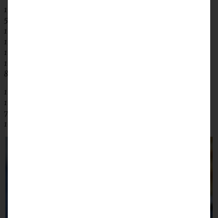
150 g Butter
500 ml Milch
1 Würfel Hefe
150 g Zucker
1 TL Salz
1 TL Kardamom
800 – 900 g Mehl
100 g Zucker
1 EL Zimt
75 g Butter
1 Ei