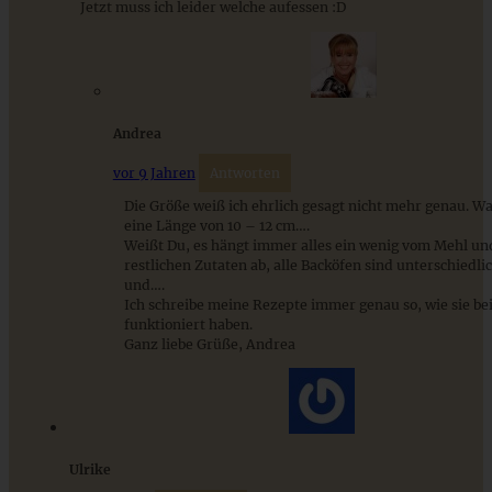
Jetzt muss ich leider welche aufessen :D
Süsskartoffel-Kuchen mit Cheesecake-Kern
Andrea
ZUM BEITRAG
vor 9 Jahren
Antworten
Die Größe weiß ich ehrlich gesagt nicht mehr genau. W
eine Länge von 10 – 12 cm….
Weißt Du, es hängt immer alles ein wenig vom Mehl un
Cremiges Lemon Posset - die einfachste Zitronencreme in
restlichen Zutaten ab, alle Backöfen sind unterschiedl
nur 10 Minuten
und….
Ich schreibe meine Rezepte immer genau so, wie sie bei
funktioniert haben.
Ganz liebe Grüße, Andrea
ZUM BEITRAG
Ulrike