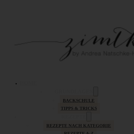
HOME
GRUNDLAGEN
BACKSCHULE
TIPPS & TRICKS
REZEPTE
REZEPTE NACH KATEGORIE
REZEPTE A-Z