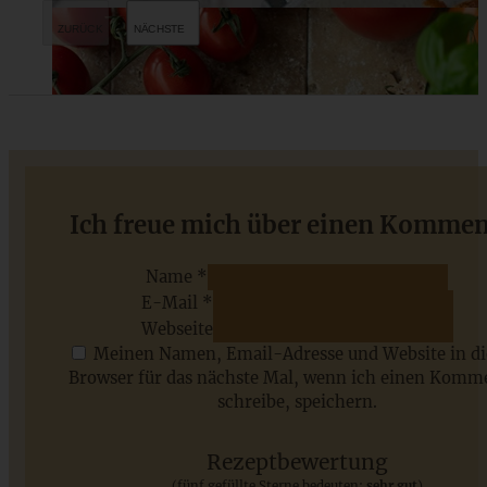
Saftiger Kürbis-Hefekranz mit Zimt
Ich freue mich über einen Kommen
Name *
E-Mail *
ZUM BEITRAG
Webseite
Meinen Namen, Email-Adresse und Website in d
Browser für das nächste Mal, wenn ich einen Komm
schreibe, speichern.
Saisonale Rezepte im Juli - meine 7 sommerlichen
Lieblinge, die Ihr jetzt unbedingt ausprobieren solltet
Rezeptbewertung
(fünf gefüllte Sterne bedeuten:
sehr gut
)