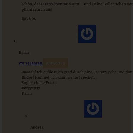
schön, dass Du so spontan warst … und Deine Bullar sehen nat
phantastisch aus
lgr, Ute.
Karin
vor 13 Jahren
Antworten
uaaaah! Ich quäle mich grad durch eine Fastenwoche und dan
Bilder! Himmel, ich kann sie fast riechen…
Spiced Apple-Pie – Apple Pie mit Gewürzen
Superschöne Fotos!
Berggruss
Karin
ZUM BEITRAG
Andrea
Mediterran gewürztes Gemüse auf cremigem Tahini-