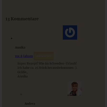
Das beste Rezept für Omas lockeren und buttrigen
Streuselkuchen - ganz einfach
13 Kommentare
ZUM BEITRAG
Annika
vor 8 Jahren
Antworten
Super Rezept! Wie im Schweden-Urlaub!
Ich habe ca. 25 Stück herausbekommen :).
Grüße,
Annika
Hefezopf mit Zimt-Zucker und Marzipan
Andrea