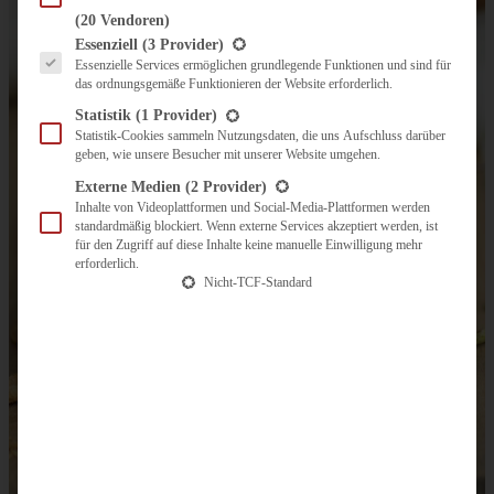
(20 Vendoren)
Es folgt eine Liste der Service-Gruppen, für die eine Einwilligung erteilt werden kann.
Essenziell
(3 Provider)
Essenzielle Services ermöglichen grundlegende Funktionen und sind für
das ordnungsgemäße Funktionieren der Website erforderlich.
Statistik
(1 Provider)
Statistik-Cookies sammeln Nutzungsdaten, die uns Aufschluss darüber
geben, wie unsere Besucher mit unserer Website umgehen.
Externe Medien
(2 Provider)
Inhalte von Videoplattformen und Social-Media-Plattformen werden
standardmäßig blockiert. Wenn externe Services akzeptiert werden, ist
für den Zugriff auf diese Inhalte keine manuelle Einwilligung mehr
erforderlich.
Nicht-TCF-Standard