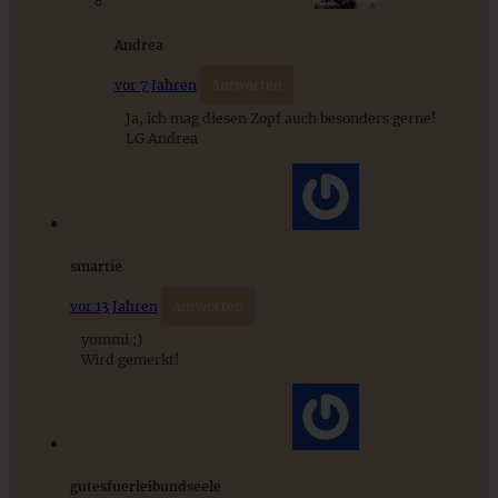
Andrea
Cinnamon Rolls – Zimtschnecken mit Frischkäse-
Frosting
vor 7 Jahren
Antworten
Ja, ich mag diesen Zopf auch besonders gerne!
LG Andrea
ZUM BEITRAG
9 saisonale Rezepte im August – die besten Ideen mit Obst
smartie
& Gemüse der Saison
vor 13 Jahren
Antworten
yummi ;)
ZUM BEITRAG
Wird gemerkt!
gutesfuerleibundseele