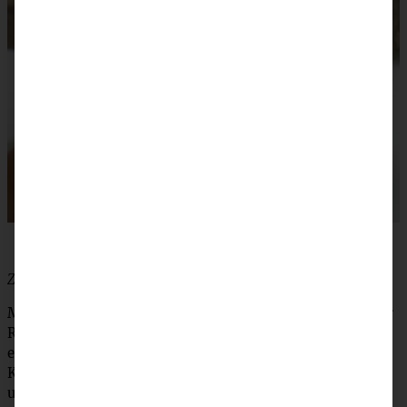
Zubereitung:
Milch lauwarm erwärmen. Hefe hineinbröckeln und unter
Rühren auflösen. Mehl, Zucker; eine Prise Salz und Ei in
eine Schüssel geben. Hefemilch zugießen und mit dem
Knethaken des Rührgeräts oder der Küchenmaschine
unterrühren. Weiche Butter unterkneten, bis der Teig