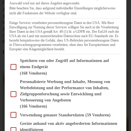
Füllung:
Auswahl wird nur auf dieses Angebot angewendet.
Bitte beachten Sie, dass aufgrund individueller Einstellungen möglicherweise
2 EL Zimt
nicht alle Funktionen der Website verfügbar sind.
50 g Zucker
1 Päckchen Vanillezucker
Einige Services verarbeiten personenbezogene Daten in den USA. Mit Ihrer
Einwilligung zur Nutzung dieser Services willigen Sie auch in die Verarbeitung
300 g kalte Marzipanrohmasse
Ihrer Daten in den USA gemäß Art. 49 (1) lit. a GDPR ein. Der EuGH stuft die
1 Ei
USA als ein Land mit unzureichendem Datenschutz nach EU-Standards ein. Es
besteht beispielsweise die Gefahr, dass US-Behörden personenbezogene Daten
60 g Butter
in Überwachungsprogrammen verarbeiten, ohne dass für Europäerinnen und
Europäer eine Klagemöglichkeit besteht.
1 Handvoll Mandelplättchen
Im Folgenden finden Sie eine Liste der Zwecke des IAB Transparency and Consent Fram
Speichern von oder Zugriff auf Informationen auf
einem Endgerät
(168 Vendoren)
Personalisierte Werbung und Inhalte, Messung von
Werbeleistung und der Performance von Inhalten,
Zielgruppenforschung sowie Entwicklung und
Verbesserung von Angeboten
(166 Vendoren)
Verwendung genauer Standortdaten
(59 Vendoren)
Geräte anhand von aktiv angeforderten Informationen
identifizieren