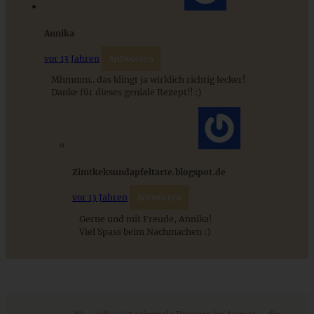
Annika
vor 13 Jahren
Antworten
Mhmmm.. das klingt ja wirklich richtig lecker!
Danke für dieses geniale Rezept!! :)
Zimtkeksundapfeltarte.blogspot.de
Fluffige und weiche Schokobrötchen aus Hefeteig
vor 13 Jahren
Antworten
Gerne und mit Freude, Annika!
Viel Spass beim Nachmachen :)
ZUM BEITRAG
Cremiges Lemon Posset - die einfachste Zitronencreme in
nur 10 Minuten