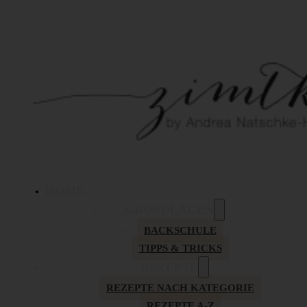
HOME
GRUNDLAGEN
BACKSCHULE
TIPPS & TRICKS
REZEPTE
REZEPTE NACH KATEGORIE
REZEPTE A-Z