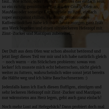
faul… Wie schön, oder? Manchmal muss das einfach sein,
so ein richtig gemütlicher Tag auf der Couch, Ofen an,
MauMau oder sonstige Kartenspiele zu Hauf, einfach
super entspannt chillen. Für unser gemeinsames
Kaffeestündchen habe ich mich heute morgen ganz früh
ans Werk begeben und einen ultraleckeren Hefezopf mit
Zimt-Zucker und Marzipan zubereitet….
Der Duft aus dem Ofen war schon absolut betörend und
jetzt liegt dieses Teil vor mir und ich habe natürlich gleich
– noch warm – ein Stückchen probieren: sowas von
lecker! Ich musste mich echt beherrschen, nicht gleich
weiter zu futtern, wahrscheinlich wäre sonst jetzt bereits
die Hälfte weg und ich hätte Bauchschmerzen :)
Jedenfalls kann ich Euch diesen fluffigen, zimtigen und
sehr leckeren Hefezopf mit Zimt-Zucker und Marzipan
nur wärmstens ans Herz legen, geht auch ganz einfach!
Noch mehr Lust auf Hefegebäck? Dann probiert doch mal