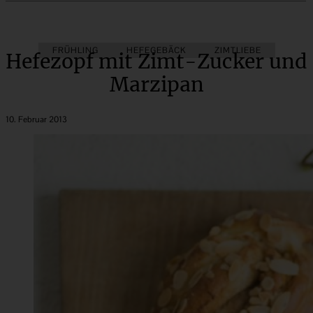
FRÜHLING
HEFEGEBÄCK
ZIMTLIEBE
Hefezopf mit Zimt-Zucker und
Marzipan
10. Februar 2013