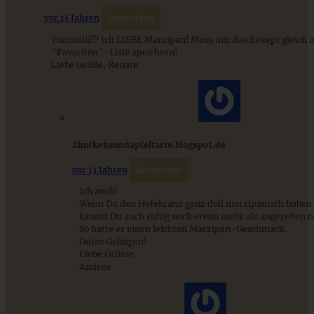
vor 13 Jahren
Antworten
Yummiiii!!! Ich LIEBE Marzipan! Muss mir das Rezept gleich 
"Favoriten"-Liste speichern!
Liebe Grüße, Renate
Lockere Brioches
Zimtkeksundapfeltarte.blogspot.de
ZUM BEITRAG
vor 13 Jahren
Antworten
Ich auch!
Wenn Du den Hefekranz ganz doll marzipanisch haben
kannst Du auch ruhig noch etwas mehr als angegeben 
Stracciatella-Quarkcreme mit Kirschgrütze - einfaches
So hatte er einen leichten Marzipan-Geschmack.
Dessert im Glas
Gutes Gelingen!
Liebe Grüsse
Andrea
ZUM BEITRAG