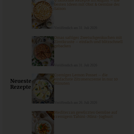
9 saisonale Rezepte im August – die
besten Ideen mit Obst & Gemüse der
Saison
ZUM BEITRAG
Veröffentlich am 31. Juli 2026
Omas saftiger Zwetschgenkuchen mit
Zimtkruste – einfach und blitzschnell
gebacken
Veröffentlich am 31. Juli 2026
Cremiges Lemon Posset – die
einfachste Zitronencreme in nur 10
Neueste
Minuten
Rezepte
Veröffentlich am 26. Juli 2026
Saftiger Kürbis-Hefekranz mit Zimt
Mediterran gewürztes Gemüse auf
cremigem Tahini-Minz-Joghurt
ZUM BEITRAG