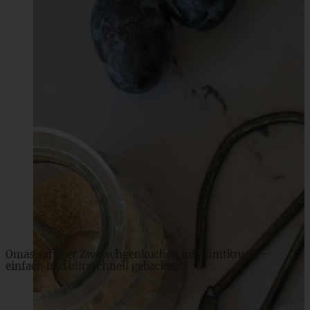
Blaubeer-Heferollen mit Frischkäse-Frosting
ZUM BEITRAG
Omas saftiger Zwetschgenkuchen mit Zimtkruste -
einfach und blitzschnell gebacken