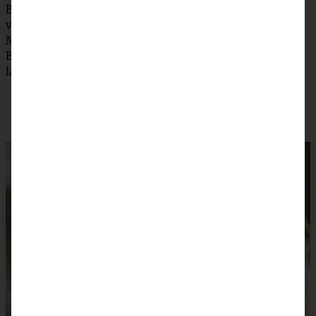
Backofen inzwischen auf 200 °C (175 °C Umluft)
vorheizen. Den Hefezopf im heißen Backofen für 30 – 40
Minuten goldbraun backen, dann samt Papier vom
Backblech ziehen und auf einem Gitterrost auskühlen
lassen.