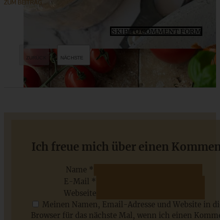
ZUM BEITRAG
SKIP TO COMMENT FORM
Hefekranz mit Cranberries, Mandeln und Pinienkernen
Ich freue mich über einen Kommen
Name *
E-Mail *
ZUM BEITRAG
Webseite
Meinen Namen, Email-Adresse und Website in d
Browser für das nächste Mal, wenn ich einen Komm