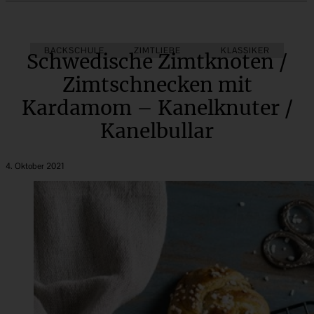
BACKSCHULE
HEFEGEBÄCK
ZIMTLIEBE
KLASSIKER
Schwedische Zimtknoten /
Zimtschnecken mit
Kardamom – Kanelknuter /
Kanelbullar
4. Oktober 2021