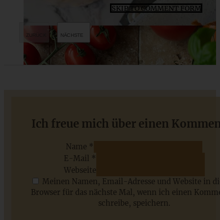
SKIP TO COMMENT FORM
Rezept für Franzbrötchen – das Hamburger Hefegebäck
Ich freue mich über einen Kommen
Name *
E-Mail *
ZUM BEITRAG
Webseite
Meinen Namen, Email-Adresse und Website in d
Browser für das nächste Mal, wenn ich einen Komm
schreibe, speichern.
Saisonale Rezepte im Juli - meine 7 sommerlichen
Lieblinge, die Ihr jetzt unbedingt ausprobieren solltet