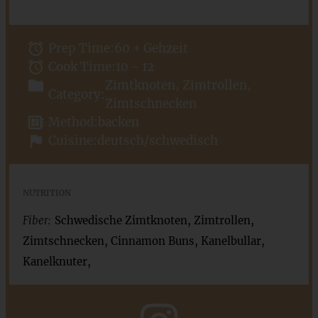
Prep Time:
60 + Gehzeit
Cook Time:
10 - 12
Zimtknoten, Zimtrollen,
Category:
Zimtschnecken
Method:
backen
Cuisine:
deutsch/schwedisch
NUTRITION
Fiber:
Schwedische Zimtknoten, Zimtrollen,
Zimtschnecken, Cinnamon Buns, Kanelbullar,
Kanelknuter,