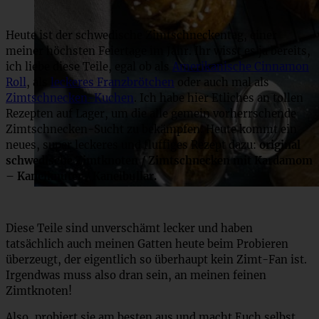
Heute ist der schwedische Zimtschneckentag, einer
meiner höchsten Feiertage im Jahr. Ihr wisst es ja bereits,
ich liebe diese Teile, egal ob als
Amerikanische Cinnamon
Roll
, als
leckeres Franzbrötchen
oder auch mal als
Zimtschnecken-Kuchen
. Ich habe hier Etliches an tollen
Rezepten auf Lager, um die alle gemein vorherrschende
Zimtschnecken-Sucht zu bekämpfen. Heute kommt ein
neues, super leckeres und fluffiges Rezept dazu:
original
schwedische Zimtknoten / Zimtschnecken mit Kardamom
– Kanelknuter / Kanelbullar.
Diese Teile sind unverschämt lecker und haben
tatsächlich auch meinen Gatten heute beim Probieren
überzeugt, der eigentlich so überhaupt kein Zimt-Fan ist.
Irgendwas muss also dran sein, an meinen feinen
Zimtknoten!
Also, probiert sie am besten aus und macht Euch selbst