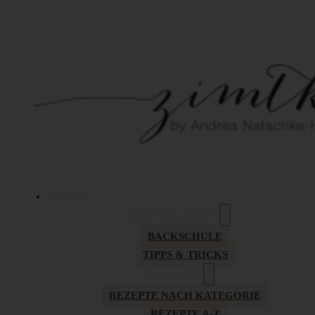
HOME
GRUNDLAGEN
BACKSCHULE
TIPPS & TRICKS
REZEPTE
REZEPTE NACH KATEGORIE
REZEPTE A-Z