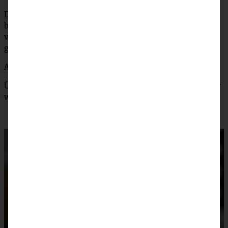
Die Knoten vor dem Backen noch mit verquirltem Ei
bestreichen und ggf. mit Hagelzucker bestreuen. Im
vorgeheizten Backofen für 10 – maximal 12 Minuten
goldbraun ausbacken.
Abkühlen lassen und gerne bereits lauwarm genießen.
Übrig gebliebene Zimtknoten könne kurz auf dem Toaster
wieder erwärmt werden.