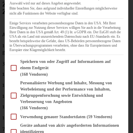
Zutaten für schwedische Zimtknoten /
Auswahl wird nur auf dieses Angebot angewendet.
Bitte beachten Sie, dass aufgrund individueller Einstellungen möglicherweise
Zimtschnecken mit Kardamom
nicht alle Funktionen der Website verfügbar sind.
Einige Services verarbeiten personenbezogene Daten in den USA. Mit Ihrer
Einwilligung zur Nutzung dieser Services willigen Sie auch in die Verarbeitung
Ihrer Daten in den USA gemäß Art. 49 (1) lit. a GDPR ein. Der EuGH stuft die
Ausreichen für ca. 24 Zimtknoten:
USA als ein Land mit unzureichendem Datenschutz nach EU-Standards ein. Es
besteht beispielsweise die Gefahr, dass US-Behörden personenbezogene Daten
1 EL Kardamomsamen (ersatzweise funktioniert auch ein
in Überwachungsprogrammen verarbeiten, ohne dass für Europäerinnen und
Europäer eine Klagemöglichkeit besteht.
gestr. TL Kardamompulver)
Im Folgenden finden Sie eine Liste der Zwecke des IAB Transparency and Consent Fram
Speichern von oder Zugriff auf Informationen auf
300 ml Milch
einem Endgerät
1 Würfel frische Hefe
(168 Vendoren)
Personalisierte Werbung und Inhalte, Messung von
120 g Zucker
Werbeleistung und der Performance von Inhalten,
1 Prise Salz
Zielgruppenforschung sowie Entwicklung und
Verbesserung von Angeboten
125 g weiche Butter
(166 Vendoren)
Verwendung genauer Standortdaten
(59 Vendoren)
1 Ei
Geräte anhand von aktiv angeforderten Informationen
700 g Mehl (oder etwas mehr)
identifizieren