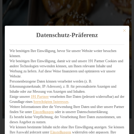
Mit dies
Datenschutz-Präferenz
Wir benötigen Ihre Einwilligung, bevor Sie unsere Website weiter besuchen
können.
Wir benötigen Ihre Einwilligung, damit wir und unsere 191 Partner Cookies und
andere Technologien verwenden können, um Ihnen relevante Inhalte und
Werbung zu liefern. Auf diese Weise finanzieren und optimieren wir unsere
Website.
Personenbezogene Daten können verarbeitet werden (z. B.
Erkennungsmerkmale, IP-Adressen), z. B. für personalisierte Anzeigen und
Inhalte oder zur Messung von Anzeigen und Inhalten.
Einige unserer
191 Partner
verarbeiten Ihre Daten (jederzeit widerrufbar) auf der
Grundlage eines
berechtigten Interesses
.
Weitere Informationen über die Verwendung Ihrer Daten und über unsere Partner
finden Sie unter
Einstellungen
oder in unserer Datenschutzerklärung.
Es besteht keine Verpflichtung, der Verarbeitung Ihrer Daten zuzustimmen, um
dieses Angebot zu nutzen.
Wir können bestimmte Inhalte nicht ohne Ihre Einwilligung anzeigen. Sie können
Ihre Auswahl jederzeit unter
Einstellungen
widerrufen oder anpassen. Ihre