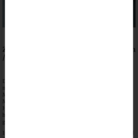
Zubereitung für schwedische Zimtknoten
/ Zimtschnecken mit Kardamom
Die Kardamom-Samen in einem Mörser zerstoßen, dann
mit der Milch lauwarm erwärmen. In einer Schüssel
Milch, Hefe, Zucker, Salz, Butter und Ei verrühren. Das
Mehl in die Schüssel der Küchenmaschine geben,
Hefemilch angießen und alles für ca. 5 Minuten zu einem
homogenen Teig kneten. Abgedeckt für ca. 60 Minuten
gehen lassen.
Inzwischen für die Füllung die Butter mit dem Zucker und