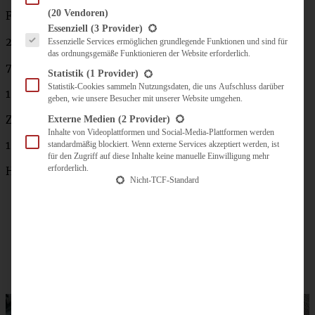
(20 Vendoren)
Füllung:
Es folgt eine Liste der Service-Gruppen, für die eine Einwilligung erteilt werden kann.
Essenziell
(3 Provider)
200 g weiche Butter
Essenzielle Services ermöglichen grundlegende Funktionen und sind für
das ordnungsgemäße Funktionieren der Website erforderlich.
75 g brauner Zucker
Statistik
(1 Provider)
Statistik-Cookies sammeln Nutzungsdaten, die uns Aufschluss darüber
1 EL Zimt
geben, wie unsere Besucher mit unserer Website umgehen.
Zum Bestreichen
Externe Medien
(2 Provider)
Inhalte von Videoplattformen und Social-Media-Plattformen werden
1 Ei
standardmäßig blockiert. Wenn externe Services akzeptiert werden, ist
für den Zugriff auf diese Inhalte keine manuelle Einwilligung mehr
erforderlich.
Hagelzucker nach Belieben
Nicht-TCF-Standard