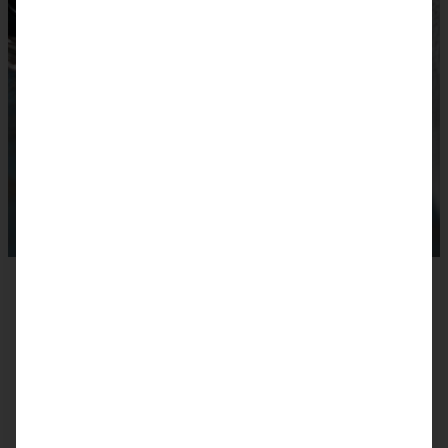
Hier nun die köstlichen Ideen der
Kollegen:innen:
moey’s kitchen
Zimtknoten mit Kardamom –
schwedische Zimtschnecken (Kanelknutar)