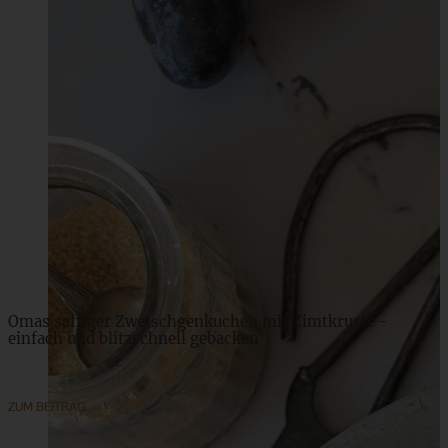
Schwedische Kanelbullar
ZUM BEITRAG
Omas saftiger Zwetschgenkuchen mit Zimtkruste -
einfach und blitzschnell gebacken
ZUM BEITRAG