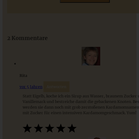
Das beste Rezept für Omas lockeren und buttrigen
Streuselkuchen - ganz einfach
2 Kommentare
ZUM BEITRAG
Rita
vor 5 Jahren
Antworten
Statt Eigelb, koche ich ein Sirup aus Wasser, braunem Zucker
Vanillemark und bestreiche damit die gebackenen Knoten. Bes
werden sie dann noch mit grob zerstoßenen Kardamomsamen
mit Zucker für einen intensiven Kardamomgeschmack. Yum!