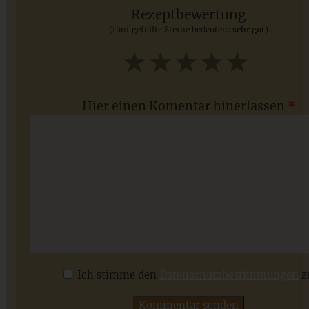
Rezeptbewertung
(fünf gefüllte Sterne bedeuten:
sehr gut
)
ZUM BEITRAG
1
2
3
4
5
Star
Stars
Stars
Stars
Stars
Hier einen Komentar hinerlassen
*
Schwedische Kardamom-Knoten (Kardamummebullar) –
das beste Rezept, wie vom Bäcker
Ich stimme den
Datenschutzbestimmungen
z
ZUM BEITRAG