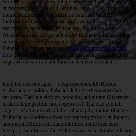
Familie ganz besonders gut zu ernähren, heißt fettarm,
zuckerarm, viel Obst und Gemüse, usw. … Mal finden das
meine Männer gut, mal nicht so sehr. Am Besten
funktioniert das mit dem Gesund, wenn ich sie gar nicht
erst wissen lasse, dass der Kuchen, die Kekse oder
Wasauchimmer ich gerade in der Küche produziert habe,
zu meinen “Healthy-Versuchen” gehören. Schönstes
Beispiel hierfür waren meine
Zoodles mit vegetarischer
Bolo
… keiner meiner Männer hat bemerkt, dass die Bolo
vegetarisch war und alle fanden sie extrem lecker :)
Auch bei den heutigen – ausgesprochen köstlichen –
Frühstücks-Cookies, habe ich kein Sterbenswörtchen
verloren! Hab’ sie einfach gemacht, auf einem Gitterrost
in die Küche gestellt und abgewartet. Tja, was soll ich
sagen… ich bin ein wirklicher Glückspilz, meine Blaubeer-
Frühstücks-Cookies schon vorher fotografiert zu haben,
ansonsten könnte ich Euch nämlich heute hier kein
Rezept präsentieren: die Teilchen waren in Windeseile von