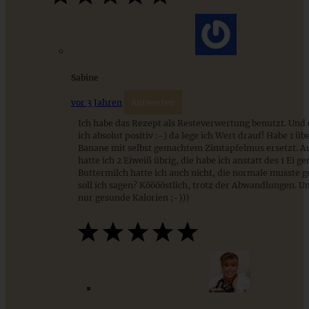
Einfaches und blitzschnelles Hafer-Dinkelbrot
Sabine
ZUM BEITRAG
vor 3 Jahren
Antworten
Ich habe das Rezept als Resteverwertung benutzt. Und
ich absolut positiv :-) da lege ich Wert drauf! Habe 1 üb
Banane mit selbst gemachtem Zimtapfelmus ersetzt. 
9 saisonale Rezepte im August – die besten Ideen mit Obst
hatte ich 2 Eiweiß übrig, die habe ich anstatt des 1 Ei 
& Gemüse der Saison
Buttermilch hatte ich auch nicht, die normale musste 
soll ich sagen? Kööööstlich, trotz der Abwandlungen. U
nur gesunde Kalorien ;-)))
ZUM BEITRAG