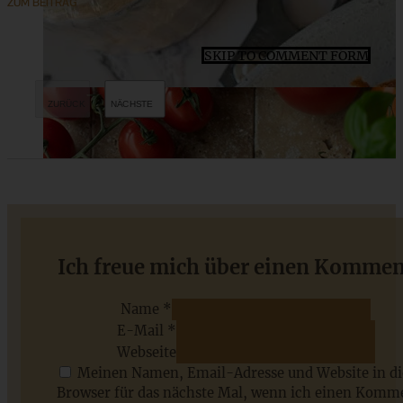
ZUM BEITRAG
SKIP TO COMMENT FORM
Gesunde Apple Pie Cookies
Ich freue mich über einen Kommen
Name *
E-Mail *
ZUM BEITRAG
Webseite
Meinen Namen, Email-Adresse und Website in d
Browser für das nächste Mal, wenn ich einen Komm