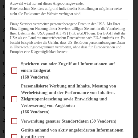
Auswahl wird nur auf dieses Angebot angewendet.
140 g Mehl
Bitte beachten Sie, dass aufgrund individueller Einstellungen möglicherweise
nicht alle Funktionen der Website verfügbar sind.
50 g Leinsamen
Einige Services verarbeiten personenbezogene Daten in den USA. Mit Ihrer
3 EL Reissirup oder Agavendicksaft (ersatzweise Honig )
Einwilligung zur Nutzung dieser Services willigen Sie auch in die Verarbeitung
Ihrer Daten in den USA gemäß Art. 49 (1) lit. a GDPR ein. Der EuGH stuft die
USA als ein Land mit unzureichendem Datenschutz nach EU-Standards ein. Es
1/2 TL Backpulver
besteht beispielsweise die Gefahr, dass US-Behörden personenbezogene Daten
in Überwachungsprogrammen verarbeiten, ohne dass für Europäerinnen und
1/2 TL Zimtpulver
Europäer eine Klagemöglichkeit besteht.
1 Prise Salz
Im Folgenden finden Sie eine Liste der Zwecke des IAB Transparency and Consent Fram
Speichern von oder Zugriff auf Informationen auf
einem Endgerät
2 reife Bananen, püriert
(168 Vendoren)
75 ml
Kokosöl
*, geschmolzen
Personalisierte Werbung und Inhalte, Messung von
Werbeleistung und der Performance von Inhalten,
1 Ei, verschlagen
Zielgruppenforschung sowie Entwicklung und
Verbesserung von Angeboten
75 ml Buttermilch
(166 Vendoren)
2 Tl Vanille-Paste
Verwendung genauer Standortdaten
(59 Vendoren)
Geräte anhand von aktiv angeforderten Informationen
100 g gehackte Mandeln
identifizieren