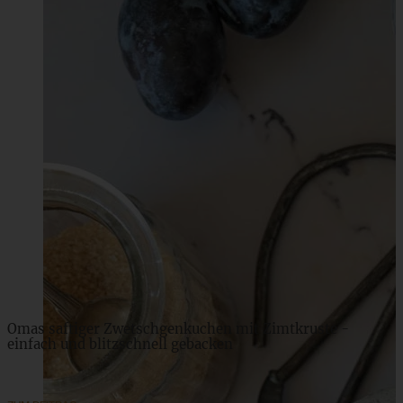
Zimt-Haferflocken-Cookies – glutenfrei und
kristallzuckerfrei
ZUM BEITRAG
Omas saftiger Zwetschgenkuchen mit Zimtkruste -
einfach und blitzschnell gebacken