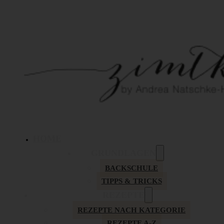
HOME
GRUNDLAGEN
BACKSCHULE
TIPPS & TRICKS
REZEPTE
REZEPTE NACH KATEGORIE
REZEPTE A-Z