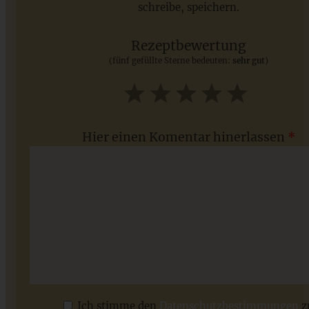
schreibe, speichern.
Saisonale Rezepte im Juli - meine 7 sommerlichen
Lieblinge, die Ihr jetzt unbedingt ausprobieren solltet
Rezeptbewertung
(fünf gefüllte Sterne bedeuten:
sehr gut
)
ZUM BEITRAG
1
2
3
4
5
Star
Stars
Stars
Stars
Stars
Hier einen Komentar hinerlassen
*
Vegane Hafer-Walnuss-Schokoladen-Cookies
Ich stimme den
Datenschutzbestimmungen
z