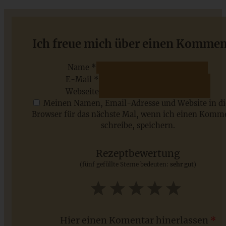
Meine 20 besten Rezepte mit Sommerbeeren – einfach
Ich freue mich über einen Kommen
und gelingsicher
Name *
E-Mail *
ZUM BEITRAG
Webseite
Meinen Namen, Email-Adresse und Website in d
Browser für das nächste Mal, wenn ich einen Komm
schreibe, speichern.
Saisonale Rezepte im Juli - meine 7 sommerlichen
Lieblinge, die Ihr jetzt unbedingt ausprobieren solltet
Rezeptbewertung
(fünf gefüllte Sterne bedeuten:
sehr gut
)
ZUM BEITRAG
1
2
3
4
5
Star
Stars
Stars
Stars
Stars
Hier einen Komentar hinerlassen
*