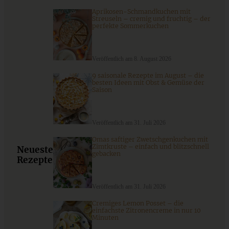
Aprikosen-Schmandkuchen mit
Streuseln – cremig und fruchtig – der
perfekte Sommerkuchen
Veröffentlich am 8. August 2026
9 saisonale Rezepte im August – die
besten Ideen mit Obst & Gemüse der
Saison
Veröffentlich am 31. Juli 2026
Omas saftiger Zwetschgenkuchen mit
Rezept Kirsch Pie – Cherry Pie
Zimtkruste – einfach und blitzschnell
Neueste
gebacken
Rezepte
Veröffentlich am 31. Juli 2026
ZUM BEITRAG
Cremiges Lemon Posset – die
einfachste Zitronencreme in nur 10
Minuten