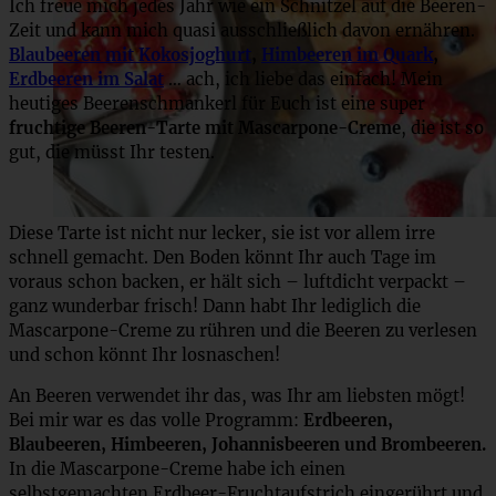
Ich freue mich jedes Jahr wie ein Schnitzel auf die Beeren-
Zeit und kann mich quasi ausschließlich davon ernähren.
Blaubeeren mit Kokosjoghurt
,
Himbeeren im Quark
,
Erdbeeren im Salat
… ach, ich liebe das einfach! Mein
heutiges Beerenschmankerl für Euch ist eine super
fruchtige Beeren-Tarte mit Mascarpone-Creme
, die ist so
gut, die müsst Ihr testen.
Diese Tarte ist nicht nur lecker, sie ist vor allem irre
schnell gemacht. Den Boden könnt Ihr auch Tage im
voraus schon backen, er hält sich – luftdicht verpackt –
ganz wunderbar frisch! Dann habt Ihr lediglich die
Mascarpone-Creme zu rühren und die Beeren zu verlesen
und schon könnt Ihr losnaschen!
An Beeren verwendet ihr das, was Ihr am liebsten mögt!
Bei mir war es das volle Programm:
Erdbeeren,
Blaubeeren, Himbeeren, Johannisbeeren und Brombeeren.
In die Mascarpone-Creme habe ich einen
selbstgemachten Erdbeer-Fruchtaufstrich eingerührt und