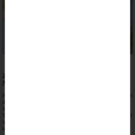
Zubereitung fruchtige Beeren-Tarte mit
Mascarpone-Creme
Für den Teig die Butter in kleine Würfel schneiden und mit
den restlichen Zutaten in eine Schüssel geben. Mit den
Knethaken des Handrührgerätes zu einem krümeligen
Teig kneten. Mit den Händen fertig zusammen kneten und
in Backpapier gewickelt für mindestens eine Stunde
kühlen.