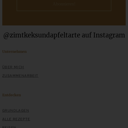
ZUM BEITRAG
Cremiges Lemon Posset - die einfachste Zitronencreme in
@zimtkeksundapfeltarte auf Instagram
nur 10 Minuten
Unternehmen
ZUM BEITRAG
ÜBER MICH
ZUSAMMENARBEIT
Entdecken
GRUNDLAGEN
ALLE REZEPTE
REISEN