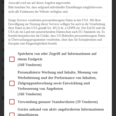
40 g Puderzucker
Auswahl wird nur auf dieses Angebot angewendet.
Bitte beachten Sie, dass aufgrund individueller Einstellungen möglicherweise
1 Ei
nicht alle Funktionen der Website verfügbar sind.
Einige Services verarbeiten personenbezogene Daten in den USA. Mit Ihrer
Einwilligung zur Nutzung dieser Services willigen Sie auch in die Verarbeitung
Ihrer Daten in den USA gemäß Art. 49 (1) lit. a GDPR ein. Der EuGH stuft die
Füllung:
USA als ein Land mit unzureichendem Datenschutz nach EU-Standards ein. Es
besteht beispielsweise die Gefahr, dass US-Behörden personenbezogene Daten
250 g Mascarpone
in Überwachungsprogrammen verarbeiten, ohne dass für Europäerinnen und
Europäer eine Klagemöglichkeit besteht.
200 g Frischkäse
Im Folgenden finden Sie eine Liste der Zwecke des IAB Transparency and Consent Fram
Speichern von oder Zugriff auf Informationen auf
1 TL Vanillepaste
einem Endgerät
(168 Vendoren)
125 g Erdbeer-Fruchtaufstrich
Personalisierte Werbung und Inhalte, Messung von
Abrieb einer halben Bio-Zitrone
Werbeleistung und der Performance von Inhalten,
Zielgruppenforschung sowie Entwicklung und
Verbesserung von Angeboten
(166 Vendoren)
gemischte Beeren nach Belieben
Verwendung genauer Standortdaten
(59 Vendoren)
Geräte anhand von aktiv angeforderten Informationen
identifizieren