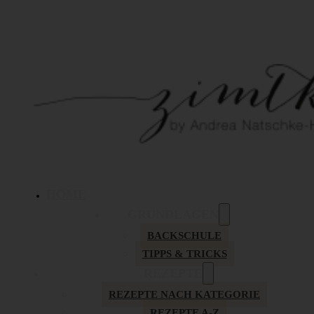
HOME
GRUNDLAGEN
BACKSCHULE
TIPPS & TRICKS
REZEPTE
REZEPTE NACH KATEGORIE
REZEPTE A-Z