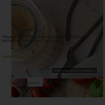
ZUM BEITRAG
Omas saftiger Zwetschgenkuchen mit Zimtkruste -
einfach und blitzschnell gebacken
ZUM BEITRAG
SKIP TO COMMENT FORM